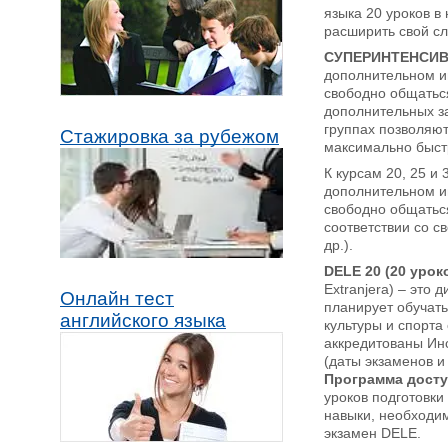
языка 20 уроков в
расширить свой сл
СУПЕРИНТЕНСИ
дополнительном и
свободно общаться
дополнительных за
группах позволяют
Стажировка за рубежом
максимально быстр
К курсам 20, 25 и
дополнительном и
свободно общаться
соответствии со с
др.).
DELE 20 (20 урок
Extranjera) – это
Онлайн тест
планирует обучать
английского языка
культуры и спорта
аккредитованы Инс
(даты экзаменов и
Программа доступ
уроков подготовки
навыки, необходим
экзамен DELE.