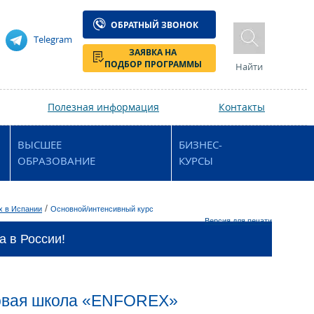
ОБРАТНЫЙ ЗВОНОК
Telegram
ЗАЯВКА НА
ПОДБОР ПРОГРАММЫ
Найти
Полезная информация
Контакты
ВЫСШЕЕ
БИЗНЕС-
ОБРАЗОВАНИЕ
КУРСЫ
/
х в Испании
Основной/интенсивный курс
Версия для печати
 в России!
ыковая школа «ENFOREX»