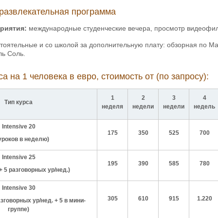
развлекательная программа
риятия:
международные студенческие вечера, просмотр видеофил
оятельные и со школой за дополнительную плату: обзорная по Мал
ль Соль.
а на 1 человека в евро, стоимость от (по запросу):
1
2
3
4
Тип курса
неделя
недели
недели
недель
Intensive 20
175
350
525
700
уроков в неделю
)
Intensive
25
195
390
585
780
 + 5 разговорных ур/нед.)
Intensive
30
305
610
915
1.220
азговорных ур/нед. + 5 в мини-
группе)