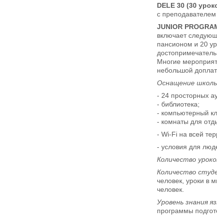
DELE 30 (30 урок
с преподавателем 
JUNIOR PROGRAM
включает следующ
пансионом и 20 ур
достопримечательн
Многие мероприяти
небольшой доплат
Оснащение школы
- 24 просторных а
- библиотека;
- компьютерный кл
- комнаты для от
- Wi-Fi на всей те
- условия для люд
Количество уроко
Количество студе
человек, уроки в 
человек.
Уровень знания я
программы подгото