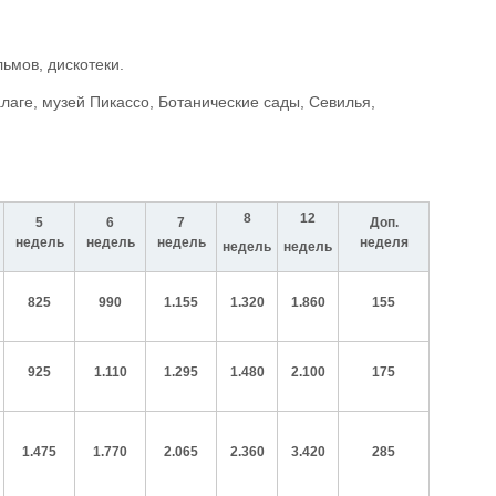
ьмов, дискотеки.
аге, музей Пикассо, Ботанические сады, Севилья,
8
12
5
6
7
Доп.
недель
недель
недель
неделя
недель
недель
825
990
1.155
1.320
1.860
155
925
1.110
1.295
1.480
2.100
175
1.475
1.770
2.065
2.360
3.420
285