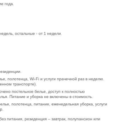
е года.
недель, остальные - от 1 недели.
резиденции.
, полотенца, Wi-Fi и услуги прачечной раз в неделю.
енном транспорте).
чено постельное белье, доступ к полностью
лья. Питание и уборка не включены в стоимость.
елье, полотенца, питание, еженедельная уборка, услуги
р.
без питания, резиденция – завтрак, полупансион или