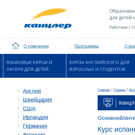
Образован
для детей 
Работаем с 1
О компании
Программы
Стр
ЯЗЫКОВЫЕ КУРСЫ И
КУРСЫ АНГЛИЙСКОГО ДЛЯ
ЛАГЕРЯ ДЛЯ ДЕТЕЙ
ВЗРОСЛЫХ И СТУДЕНТОВ
/
/
Англия
Главная
Страны
Исп
Швейцария
Канцл
США
Ирландия
Основной/инт
Германия
Курс испан
Франция