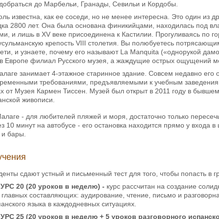
добраться до Марбельи, Гранады, Севильи и Кордобы.
оль известна, как ее соседи, но не менее интересна. Это один из 
дка 2800 лет. Она была основана финикийцами, находилась под вл
и, и лишь в XV веке присоединена к Кастилии. Прогуливаясь по го
 мусульманскую крепость VIII столетия. Вы полюбуетесь потрясаю
ти, и узнаете, почему его называют La Manquita
(«однорукой дамо
в Европе филиал Русского музея, а жаждущие острых ощущений мо
алаге занимает 4-этажное старинное здание. Совсем недавно его
овременными требованиями, предъявляемыми к учебным заведениям
ах от Музея Кармен Тиссен. Музей был открыт в 2011 году в бывш
анской живописи.
алаге - для любителей пляжей и моря, достаточно только пересечь 
з 10 минут на автобусе - его остановка находится прямо у входа в
 и бары.
учения
денты сдают устный и письменный тест для того, чтобы попасть в г
С 20 (20 уроков в неделю) -
курс рассчитан на создание соли
 главных составляющих: аудирование, чтение, письмо и разговорн
анского языка в каждодневных ситуациях.
С 25 (20 уроков в неделю + 5 уроков разговорного испанск