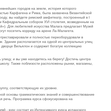
древнейших городов на земле, история которого
астью Карфагена и Рима, была захвачена Византийской
роду, вы найдете римский амфитеатр, построенный в I
щим Кафедральным собором ХVI столетия, возведенным на
й»). Для любителей искусства Малага предлагает Музей
гут посетить корриду на арене Ла-Малагета.
 отреставрировали и полностью переоборудовали в
. Здание располагается на одной из центральных улиц
ем дворце Вильялон и содержит богатую коллекцию
улицу, и вы уже находитесь на берегу! Достичь центра
 школу. Также поблизости расположены рынки, магазины,
руппу, соответствующую их уровню.
дной основы грамматических знаний и совершенствование
ая речь. Программа курса сфокусирована на
ого)
- курс состоит из Интенсивного курса испанского