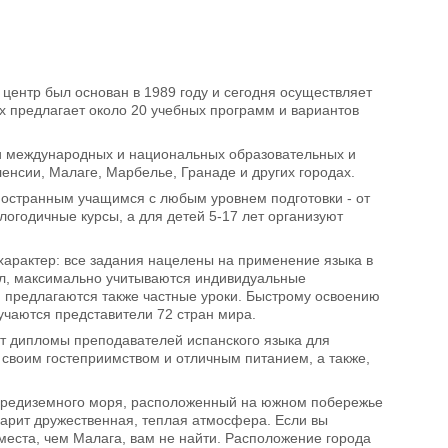
центр был основан в 1989 году и сегодня осуществляет
ых предлагает около 20 учебных программ и вариантов
ми международных и национальных образовательных и
енсии, Малаге, Марбелье, Гранаде и других городах.
иностранным учащимся с любым уровнем подготовки - от
логодичные курсы, а для детей 5-17 лет организуют
характер: все задания нацелены на применение языка в
ал, максимально учитываются индивидуальные
), предлагаются также частные уроки. Быстрому освоению
учаются представители 72 стран мира.
ют дипломы преподавателей испанского языка для
 своим гостеприимством и отличным питанием, а также,
 Средиземного моря, расположенный на южном побережье
царит дружественная, теплая атмосфера. Если вы
места, чем Малага, вам не найти. Расположение города