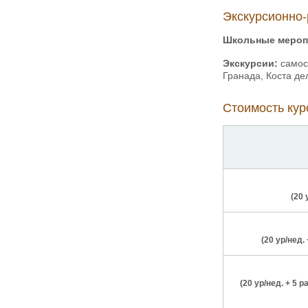
Экскурсионно-
Школьные мероп
Экскурсии:
самост
Гранада, Коста де
Стоимость курс
(20
(20 ур/нед.
(20 ур/нед. + 5 р