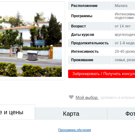
Расположение
Малага
Интенсивный
Программы
подготовки
Возраст
от 14 лет
Даты курсов
круглогоди
Продолжительность
от 1-й неде
Интенсивность
20-40 урок
Проживание
семья, рез
Забронировать / Получить консу
Мой выбор
(добавить в избран
е и цены
Карта
Фо
Программа обучения