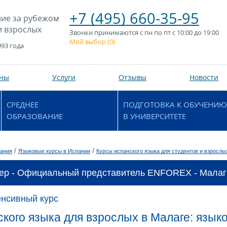
+7 (495) 660-35-95
ие за рубежом
и взрослых
Звонки принимаются с пн по пт с 10:00 до 19:00
Мой выбор (
0
)
993 года
аны
Услуги
Отзывы
Новости
СРЕДНЕЕ
ПОДГОТОВКА К ОБУЧЕНИЮ
ОБРАЗОВАНИЕ
В УНИВЕРСИТЕТЕ
/
/
ания
Языковые курсы в Испании
Курсы испанского языка для студентов и взрослы
ер - Официальный представитель ENFOREX - Малага
енсивный курс
ского языка для взрослых в Малаге: яз