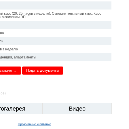
 курс (20, 25 часов в неделю), Суперинтенсивный курс, Курс
 к экзаменам DELE
чно
ли
ов в неделю
иденция, апартаменты
льтацию →
Подать документы
ное)
тогалерея
Видео
Проживание и питание