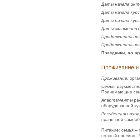
Даты начала инте
Даты начала кур
Даты начала кур
Даты экзаменов
Продолжительнос
Продолжительнос
Праздники, во в
Проживание и
Проживание:
орган
Семья:
двухместно
Принимающие семь
Апартаменты
рас
оборудованной кух
Резиденция
наход
прачечной самооб
Питание: семья – 
полный пансион. 7