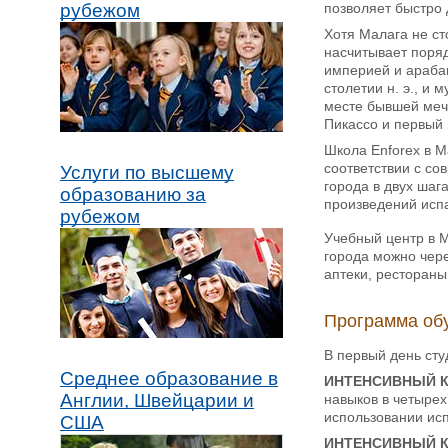
позволяет быстро 
рубежом
Хотя Малага не ст
насчитывает поря
империей и арабам
столетии н. э., и
месте бывшей мече
Пикассо и первый 
Школа Enforex в М
соответствии с с
Услуги по высшему
города в двух шаг
образованию за
произведений исп
рубежом
Учебный центр в М
города можно чере
аптеки, рестораны
Программа об
В первый день сту
Среднее образование в
ИНТЕНСИВНЫЙ КУР
Англии, Швейцарии и
навыков в четырех
использовании исп
США
ИНТЕНСИВНЫЙ КУР