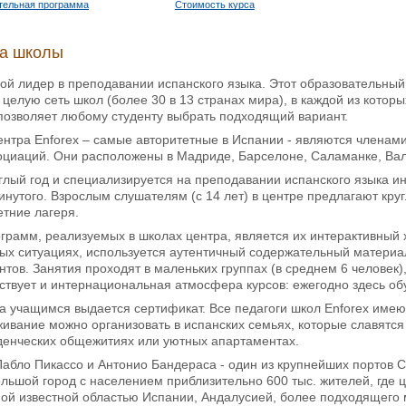
тельная программа
Стоимость курса
ка школы
ой лидер в преподавании испанского языка. Этот образовательный 
 целую сеть школ (более 30 в 13 странах мира), в каждой из котор
позволяет любому студенту выбрать подходящий вариант.
ентра Enforex – самые авторитетные в Испании - являются члена
оциаций. Они расположены в Мадриде, Барселоне, Саламанке, Вал
углый год и специализируется на преподавании испанского языка 
инутого. Взрослым слушателям (с 14 лет) в центре предлагают круг
тние лагеря.
рамм, реализуемых в школах центра, является их интерактивный 
ых ситуациях, используется аутентичный содержательный матери
нтов. Занятия проходят в маленьких группах (в среднем 6 человек
ствует и интернациональная атмосфера курсов: ежегодно здесь об
а учащимся выдается сертификат. Все педагоги школ Enforex име
ивание можно организовать в испанских семьях, которые славятся
уденческих общежитиях или уютных апартаментах.
Пабло Пикассо и Антонио Бандераса - один из крупнейших портов
льшой город с населением приблизительно 600 тыс. жителей, где 
ой известной областью Испании, Андалусией, более подходящего 