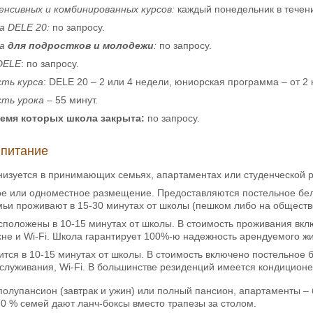
нсивных и комбинированных курсов:
каждый понедельник в течени
са
DELE
20:
по запросу.
са
для подростков и молодежи
:
по запросу.
DELE
: по запросу.
ть курса
: DELE 20 – 2 или 4 недели, юниорская программа – от 2 
ть урока
– 55 минут.
ремя которых школа закрыта:
по запросу.
 питание
изуется в принимающих семьях, апартаментах или студенческой 
е или одноместное размещение. Предоставляются постельное белье
и проживают в 15-30 минутах от школы (пешком либо на обществ
положены в 10-15 минутах от школы. В стоимость проживания вклю
не и Wi-Fi. Школа гарантирует 100%-ю надежность арендуемого жи
ится в 10-15 минутах от школы. В стоимость включено постельное б
служивания, Wi-Fi. В большинстве резиденций имеется кондиционе
полупансион (завтрак и ужин) или полный пансион, апартаменты – 
0 % семей дают ланч-боксы вместо трапезы за столом.