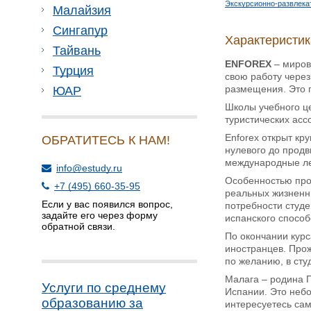
Экскурсионно-развлека
Малайзия
Сингапур
Характеристи
Тайвань
ENFOREX
– миров
Турция
свою работу через
размещения. Это 
ЮАР
Школы учебного ц
туристических асс
Enforex открыт кр
ОБРАТИТЕСЬ К НАМ!
нулевого до продв
международные ле
info@estudy.ru
Особенностью прог
+7 (495) 660-35-95
реальных жизненн
Если у вас появился вопрос,
потребности студе
задайте его через форму
испанского способ
обратной связи.
По окончании курс
иностранцев. Прож
по желанию, в ст
Малага – родина 
Услуги по среднему
Испании. Это небо
образованию за
интересуетесь сам