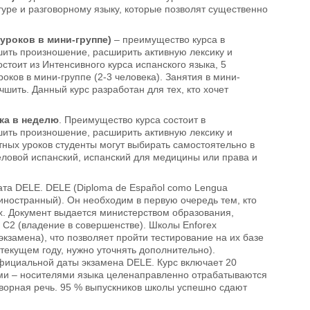
туре и разговорному языку, которые позволят существенно
 уроков в мини-группе)
– преимущество курса в
ить произношение, расширить активную лексику и
тоит из Интенсивного курса испанского языка, 5
оков в мини-группе (2-3 человека). Занятия в мини-
чшить. Данный курс разработан для тех, кто хочет
ка в неделю
.
Преимущество курса состоит в
ить произношение, расширить активную лексику и
ных уроков студенты могут выбирать самостоятельно в
еловой испанский, испанский для медицины или права и
ката DELE. DELE (Diploma de Español como Lengua
иностранный). Он необходим в первую очередь тем, кто
х. Документ выдается министерством образования,
о С2 (владение в совершенстве). Школы Enforex
кзамена), что позволяет пройти тестирование на их базе
 текущем году, нужно уточнять дополнительно).
официальной даты экзамена DELE. Курс включает 20
огами – носителями языка целенаправленно отрабатываются
оворная речь. 95 % выпускников школы успешно сдают