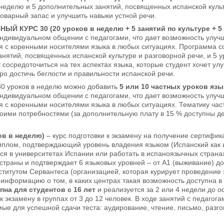
 неделю и 5 дополнительных занятий, посвященных испанской куль
оварный запас и улучшить навыки устной речи.
ВНЫЙ
КУРС 30 (20 уроков в неделю + 5 занятий по культуре + 5
ндивидуальном общении с педагогами, что дает возможность улучш
 с коренными носителями языка в любых ситуациях. Программа сос
нятий, посвященных испанской культуре и разговорной речи, и 5 ур
 сосредоточиться на тех аспектах языка, которые студент хочет улу
о достичь беглости и правильности испанской речи.
 30 уроков в неделю можно добавить
5 или 10 частных уроков язы
ндивидуальном общении с педагогами, что дает возможность улучш
 с коренными носителями языка в любых ситуациях. Тематику част
воими потребностями (за дополнительную плату в 15 % доступны д
ов в неделю)
– курс подготовки к экзамену на получение сертифи
 диплом, подтверждающий уровень владения языком (Испанский как 
ся в университетах Испании или работать в испаноязычных страна
 страны и подтверждает 6 языковых уровней – от А1 (выживание) д
титутом Сервантеса (организацией, которая курирует проведение э
 информацию о том, в каких центрах такая возможность доступна в
на для студентов с 16 лет
и реализуется за 2 или 4 недели до 
 к экзамену в группах от 3 до 12 человек. В ходе занятий с педаг
ые для успешной сдачи теста: аудирование, чтение, письмо, разг