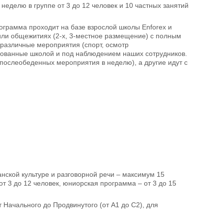
 неделю в группе от 3 до 12 человек и 10 частных занятий
ограмма проходит на базе взрослой школы Enforex и
ли общежитиях (2-х, 3-местное размещение) с полным
с различные мероприятия (спорт, осмотр
изованные школой и под наблюдением наших сотрудников.
 послеобеденных мероприятия в неделю), а другие идут с
анской культуре и разговорной речи – максимум 15
от 3 до 12 человек, юниорская программа – от 3 до 15
т Начального до Продвинутого (от А1 до С2), для