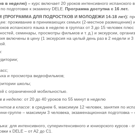
ов в неделю) –
курс включает 20 уроков интенсивного испанского в
по подготовке к экзамену DELE.
Программа доступна с 16 лет.
 (ПРОГРАММА ДЛЯ ПОДРОСТКОВ И МОЛОДЕЖИ 14-18 лет):
пр
ее: проживание в принимающих семьях (2-местное размещение) и
оков испанского языка в неделю в группах от 3 до 15 человек плю
остей, семинары, просмотры фильмов и т. д.) и экскурсии, орган
я включены в цену (1 экскурсия на целый день раз в 2 недели и 3
ой.
:
удитории;
асс;
дыха и просмотра видеофильмов;
рритории школы;
ей с ограниченной мобильностью.
в в неделю:
от 20 до 40 уроков по 55 минут в неделю
нтов в классе
: в среднем 6, максимум 12 человек, занятия по исп
мини-группе – максимум 3 человека, экзаменационная подготовка – 
зыка
: для интенсивного, суперинтенсивного и юниорского курсов - о
вки к DELE – от А2 до С1.