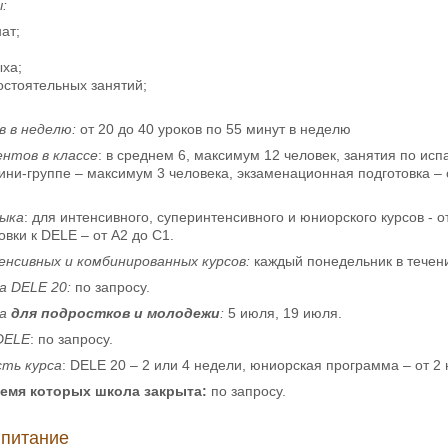
:
ат;
ыха;
остоятельных занятий;
в в неделю:
от 20 до 40 уроков по 55 минут в неделю
нтов в классе
: в среднем 6, максимум 12 человек, занятия по исп
мини-группе – максимум 3 человека, экзаменационная подготовка – 
зыка
: для интенсивного, суперинтенсивного и юниорского курсов - о
вки к DELE – от А2 до С1.
нсивных и комбинированных курсов:
каждый понедельник в течени
са
DELE
20:
по запросу.
са
для подростков и молодежи
:
5 июля, 19 июля.
DELE
: по запросу.
ть курса
: DELE 20 – 2 или 4 недели, юниорская программа – от 2 
ремя которых школа закрыта:
по запросу.
 питание