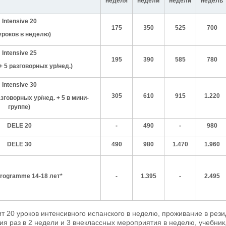
неделя
недели
недели
недель
Intensive 20
175
350
525
700
уроков в неделю
)
Intensive
25
195
390
585
780
 + 5 разговорных ур/нед.)
Intensive
30
305
610
915
1.220
азговорных ур/нед. + 5 в мини-
группе)
DELE
20
-
490
-
980
DELE
30
490
980
1.470
1.960
Programme 14-18
лет*
-
1.395
-
2.495
ит 20 уроков интенсивного испанского в неделю, проживание в р
сия раз в 2 недели и 3 внеклассных мероприятия в неделю, учебник