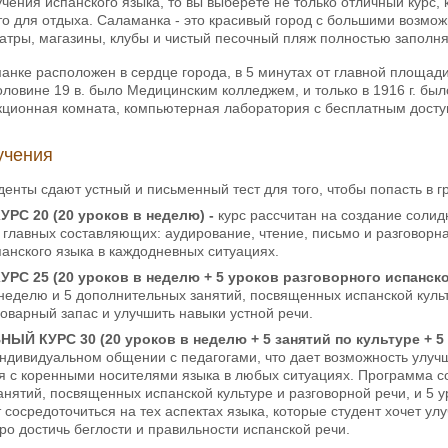
чения испанского языка, то вы выберете не только отличный курс, 
о для отдыха. Саламанка - это красивый город с большими возмо
атры, магазины, клубы и чистый песочный пляж полностью заполня
ке расположен в сердце города, в 5 минутах от главной площади 
оловине 19 в. было Медицинским колледжем, и только в 1916 г. бы
кционная комната, компьютерная лаборатория с бесплатным доступ
учения
денты сдают устный и письменный тест для того, чтобы попасть в г
С 20 (20 уроков в неделю) -
курс рассчитан на создание соли
 главных составляющих: аудирование, чтение, письмо и разговорн
анского языка в каждодневных ситуациях.
С 25 (20 уроков в неделю + 5 уроков разговорного испанск
 неделю и 5 дополнительных занятий, посвященных испанской куль
оварный запас и улучшить навыки устной речи.
ВНЫЙ
КУРС 30 (20 уроков в неделю + 5 занятий по культуре + 5
ндивидуальном общении с педагогами, что дает возможность улучш
 с коренными носителями языка в любых ситуациях. Программа сос
нятий, посвященных испанской культуре и разговорной речи, и 5 ур
 сосредоточиться на тех аспектах языка, которые студент хочет улу
о достичь беглости и правильности испанской речи.