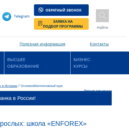
ОБРАТНЫЙ ЗВОНОК
Telegram
ЗАЯВКА НА
ПОДБОР ПРОГРАММЫ
Найти
Полезная информация
Контакты
ВЫСШЕЕ
БИЗНЕС-
ОБРАЗОВАНИЕ
КУРСЫ
/
х в Испании
Основной/интенсивный курс
Версия для печати
нка в России!
взрослых: школа «ENFOREX»