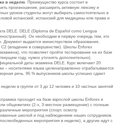
ка в неделю
.
Преимущество курса состоит в
ить произношение, расширить активную лексику и
ных уроков студенты могут выбирать самостоятельно в
еловой испанский, испанский для медицины или права и
ката DELE. DELE (Diploma de Español como Lengua
иностранный). Он необходим в первую очередь тем, кто
х. Документ выдается министерством образования,
о С2 (владение в совершенстве). Школы Enforex
кзамена), что позволяет пройти тестирование на их базе
 текущем году, нужно уточнять дополнительно).
официальной даты экзамена DELE. Курс включает 20
огами – носителями языка целенаправленно отрабатываются
оворная речь. 95 % выпускников школы успешно сдают
 неделю в группе от 3 до 12 человек и 10 частных занятий
ограмма проходит на базе взрослой школы Enforex и
ли общежитиях (2-х, 3-местное размещение) с полным
с различные мероприятия (спорт, осмотр
изованные школой и под наблюдением наших сотрудников.
 послеобеденных мероприятия в неделю), а другие идут с