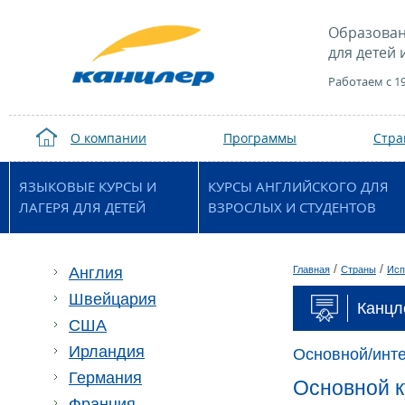
Образован
для детей 
Работаем с 1
О компании
Программы
Стр
ЯЗЫКОВЫЕ КУРСЫ И
КУРСЫ АНГЛИЙСКОГО ДЛЯ
ЛАГЕРЯ ДЛЯ ДЕТЕЙ
ВЗРОСЛЫХ И СТУДЕНТОВ
/
/
Англия
Главная
Страны
Исп
Швейцария
Канцл
США
Ирландия
Основной/инт
Германия
Основной к
Франция