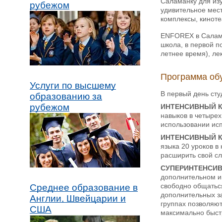
Саламанку для изу
рубежом
удивительное мест
комплексы, киноте
ENFOREX в Саламан
школа, в первой п
летнее время), ле
Программа об
Услуги по высшему
В первый день сту
образованию за
рубежом
ИНТЕНСИВНЫЙ КУР
навыков в четырех
использовании исп
ИНТЕНСИВНЫЙ КУР
языка 20 уроков в
расширить свой сл
СУПЕРИНТЕНСИ
дополнительном и
свободно общаться
Среднее образование в
дополнительных за
Англии, Швейцарии и
группах позволяют
США
максимально быстр