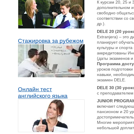
К курсам 20, 25 и
дополнительном и
свободно общаться
соответствии со с
др.).
DELE 20 (20 урок
Extranjera) – это
Стажировка за рубежом
планирует обучать
культуры и спорта
аккредитованы Инс
(даты экзаменов и
Программа доступ
уроков подготовки
навыки, необходим
экзамен DELE.
DELE 30 (30 урок
Онлайн тест
с преподавателем 
английского языка
JUNIOR PROGRAM
включает следующ
пансионом и 20 ур
достопримечательн
Многие мероприяти
небольшой доплат