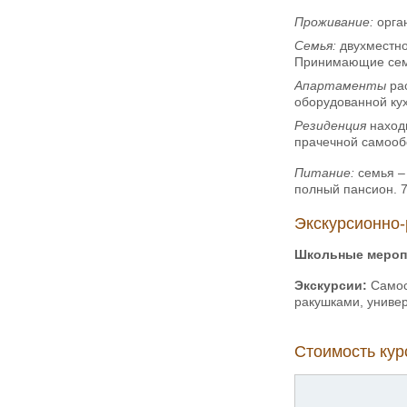
Проживание:
орган
Семья:
двухместно
Принимающие семь
Апартаменты
рас
оборудованной кух
Резиденция
наход
прачечной самооб
Питание:
семья – 
полный пансион. 7
Экскурсионно-
Школьные мероп
Экскурсии:
Самост
ракушками, универ
Стоимость курс