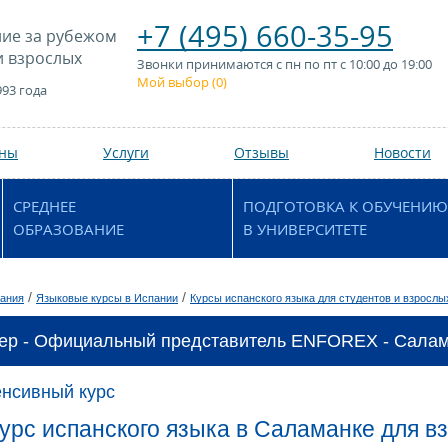
+7 (495) 660-35-95
ие за рубежом
и взрослых
Звонки принимаются с пн по пт с 10:00 до 19:00
Мой выбор (
0
)
993 года
аны
Услуги
Отзывы
Новости
СРЕДНЕЕ
ПОДГОТОВКА К ОБУЧЕНИЮ
ОБРАЗОВАНИЕ
В УНИВЕРСИТЕТЕ
/
/
ания
Языковые курсы в Испании
Курсы испанского языка для студентов и взрослы
ер - Официальный представитель ENFOREX - Салама
енсивный курс
урс испанского языка в Саламанке для 