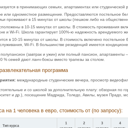
изуется в принимающих семьях, апартаментах или студенческой 
е или одноместное размещение. Предоставляются постельное белье
и проживают в 15 минутах от школы (пешком либо на общественн
положены в 10-15 минутах от школы. В стоимость проживания вклю
не и Wi-Fi. Школа гарантирует 100%-ю надежность арендуемого жи
ится в 10-15 минутах от школы. В стоимость включено постельное б
служивания, Wi-Fi. В большинстве резиденций имеется кондиционе
полупансион (завтрак и ужин) или полный пансион, апартаменты –
0 % семей дают ланч-боксы вместо трапезы за столом.
развлекательная программа
риятия:
международные студенческие вечера, просмотр видеофил
оятельные и со школой за дополнительную плату: обзорная по гор
ситет и др.), посещение Мадрида, Толедо, Авилы, музея Прадо, м
а на 1 человека в евро, стоимость от (по запросу):
1
2
3
4
Тип курса