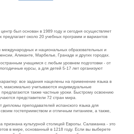
центр был основан в 1989 году и сегодня осуществляет
ых предлагает около 20 учебных программ и вариантов
ми международных и национальных образовательных и
нсии, Аликанте, Марбелье, Гранаде и других городах.
иностранным учащимся с любым уровнем подготовки - от
логодичные курсы, а для детей 5-17 лет организуют
характер: все задания нацелены на применение языка в
ал, максимально учитываются индивидуальные
), предлагаются также частные уроки. Быстрому освоению
учаются представители 72 стран мира.
ют дипломы преподавателей испанского языка для
 своим гостеприимством и отличным питанием, а также,
а признана культурной столицей Европы. Саламанка - это
тов в мире, основанный в 1218 году. Если вы выберете