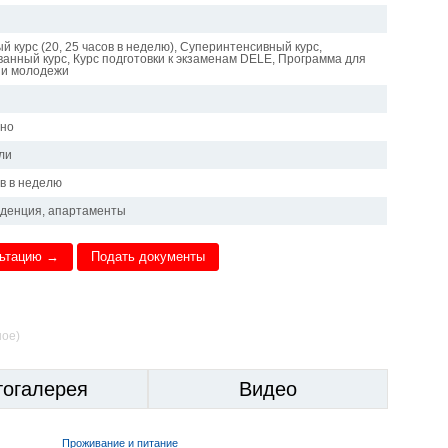
 курс (20, 25 часов в неделю), Суперинтенсивный курс,
анный курс, Курс подготовки к экзаменам DELE, Программа для
 и молодежи
чно
ли
ов в неделю
иденция, апартаменты
льтацию →
Подать документы
ное)
тогалерея
Видео
Проживание и питание