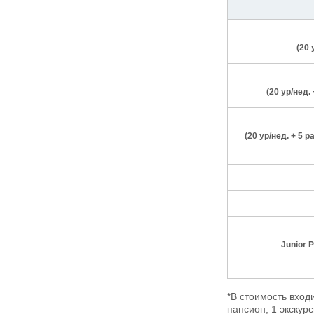
(20
(20 ур/нед.
(20 ур/нед. + 5 р
Junior 
*В стоимость вход
пансион, 1 экскур