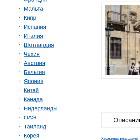
Мальта
Кипр
Испания
Италия
Шотландия
Чехия
Австрия
Бельгия
Япония
Китай
Канада
Нидерланды
ОАЭ
Описани
Таиланд
Корея
Характеристика школы