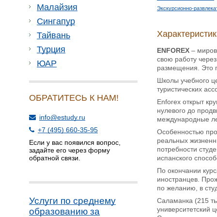
Малайзия
Экскурсионно-развлека
Сингапур
Характеристи
Тайвань
Турция
ENFOREX
– миров
свою работу через
ЮАР
размещения. Это 
Школы учебного ц
туристических асс
ОБРАТИТЕСЬ К НАМ!
Enforex открыт кр
нулевого до продв
info@estudy.ru
международные ле
+7 (495) 660-35-95
Особенностью прог
реальных жизненн
Если у вас появился вопрос,
потребности студе
задайте его через форму
испанского способ
обратной связи.
По окончании курс
иностранцев. Прож
по желанию, в ст
Услуги по среднему
Саламанка (215 ты
университетский ц
образованию за