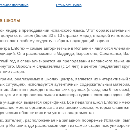
тельная программа
Стоимость курса
ка школы
ой лидер в преподавании испанского языка. Этот образовательный 
 целую сеть школ (более 30 в 13 странах мира), в каждой из котор
позволяет любому студенту выбрать подходящий вариант.
ентра Enforex – самые авторитетные в Испании - являются члена
оциаций. Они расположены в Мадриде, Барселоне, Саламанке, Вале
углый год и специализируется на преподавании испанского языка 
инутого. Взрослым слушателям (с 14 лет) в центре предлагают круг
тние лагеря.
рамм, реализуемых в школах центра, является их интерактивный 
ых ситуациях, используется аутентичный содержательный матери
нтов. Занятия проходят в маленьких группах (в среднем 6 человек
ствует и интернациональная атмосфера курсов: ежегодно здесь об
а учащимся выдается сертификат. Все педагоги школ Enforex име
ивание можно организовать в испанских семьях, которые славятся
уденческих общежитиях или уютных апартаментах.
с. жителей), расположенная на западном побережье Испании, был
ентр Испании, где расположен один из самых старинных университе