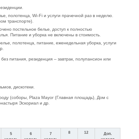
резиденции.
, полотенца, Wi-Fi и услуги прачечной раз в неделю.
ом транспорте).
чено постельное белье, доступ к полностью
лья. Питание и уборка не включены в стоимость.
елье, полотенца, питание, еженедельная уборка, услуги
р.
 без питания, резиденция – завтрак, полупансион или
ьмов, дискотеки.
оду (соборы, Plaza Mayor (Главная площадь), Дом с
онастыря Эскориал и др.
8
12
5
6
7
Доп.