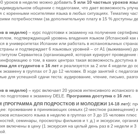
 30 уроков в неделю можно добавить
5 или 10 частных уроков язы
ндивидуальном общении с педагогами, что дает возможность улучш
 с коренными носителями языка в любых ситуациях. Тематику част
воими потребностями (за дополнительную плату в 15 % доступны д
ов в неделю)
– курс подготовки к экзамену на получение сертифи
 диплом, подтверждающий уровень владения языком (Испанский как 
ся в университетах Испании или работать в испаноязычных страна
 страны и подтверждает 6 языковых уровней – от А1 (выживание) д
титутом Сервантеса (организацией, которая курирует проведение э
 информацию о том, в каких центрах такая возможность доступна в
на для студентов с 16 лет
и реализуется за 2 или 4 недели до 
 к экзамену в группах от 3 до 12 человек. В ходе занятий с педаг
ые для успешной сдачи теста: аудирование, чтение, письмо, разг
ов в неделю) –
курс включает 20 уроков интенсивного испанского в
по подготовке к экзамену DELE.
Программа доступна с 16 лет.
 (ПРОГРАММА ДЛЯ ПОДРОСТКОВ И МОЛОДЕЖИ 14-18 лет):
пр
ее: проживание в принимающих семьях (2-местное размещение) и
оков испанского языка в неделю в группах от 3 до 15 человек плю
остей, семинары, просмотры фильмов и т. д.) и экскурсии, орган
я включены в цену (1 экскурсия на целый день раз в 2 недели и 3
ой.