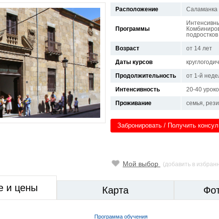
Расположение
Саламанка
Интенсивный
Программы
Комбиниров
подростков
Возраст
от 14 лет
Даты курсов
круглогоди
Продолжительность
от 1-й неде
Интенсивность
20-40 урок
Проживание
семья, рез
Забронировать / Получить консу
Мой выбор
(добавить в избран
е и цены
Карта
Фо
Программа обучения