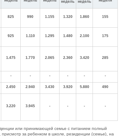
недель
недель
недель
неделя
недель
недель
825
990
1.155
1.320
1.860
155
925
1.110
1.295
1.480
2.100
175
1.475
1.770
2.065
2.360
3.420
285
-
-
-
-
-
-
2.450
2.940
3.430
3.920
5.880
490
3.220
3.945
-
-
-
-
езиденции или принимающей семье с питанием полный
, присмотр за ребенком в школе, резиденции (семье), на