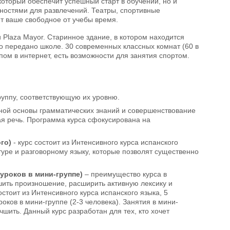
который обеспечит успешный старт в обучении, но и
жностями для развлечений. Театры, спортивные
т ваше свободное от учебы время.
Plaza Mayor. Старинное здание, в котором находится
ло передано школе. 30 современных классных комнат (60 в
ом в интернет, есть возможности для занятия спортом.
руппу, соответствующую их уровню.
дной основы грамматических знаний и совершенствование
ая речь. Программа курса сфокусирована на
ого)
- курс состоит из Интенсивного курса испанского
туре и разговорному языку, которые позволят существенно
 уроков в мини-группе)
– преимущество курса в
ить произношение, расширить активную лексику и
тоит из Интенсивного курса испанского языка, 5
оков в мини-группе (2-3 человека). Занятия в мини-
чшить. Данный курс разработан для тех, кто хочет