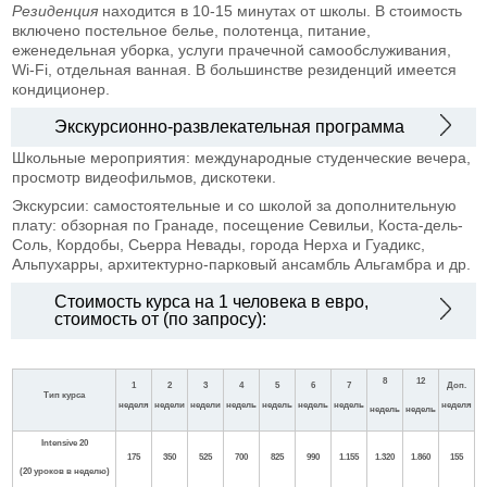
Резиденция
находится в 10-15 минутах от школы. В стоимость
включено постельное белье, полотенца, питание,
еженедельная уборка, услуги прачечной самообслуживания,
Wi-Fi, отдельная ванная. В большинстве резиденций имеется
кондиционер.
Экскурсионно-развлекательная программа
Школьные мероприятия: международные студенческие вечера,
просмотр видеофильмов, дискотеки.
Экскурсии: самостоятельные и со школой за дополнительную
плату: обзорная по Гранаде, посещение Севильи, Коста-дель-
Соль, Кордобы, Сьерра Невады, города Нерха и Гуадикс,
Альпухарры, архитектурно-парковый ансамбль Альгамбра и др.
Стоимость курса на 1 человека в евро,
стоимость от (по запросу):
8
12
1
2
3
4
5
6
7
Доп.
Тип курса
неделя
недели
недели
недель
недель
недель
недель
неделя
недель
недель
Intensive 20
175
350
525
700
825
990
1.155
1.320
1.860
155
(20
уроков в неделю
)