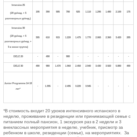
Intensive
25
195
390
585
780
925
1.110
1.295
1.480
2.100
175
(20 ур/нед. + 5
разговорных ур/нед.)
Intensive
30
(20 ур/нед. + 5
305
610
915
1.220
1.475
1.770
2.065
2.360
3.420
285
разговорных ур/нед. +
5 в мини-группе)
DELE
20
-
490
-
980
-
-
-
-
-
-
DELE
30
490
980
1.470
1.960
2.450
2.940
3.430
3.920
5.880
490
Junior Programme 14-18
-
1.395
-
2.495
3.220
3.945
-
-
-
-
лет*
*В стоимость входит 20 уроков интенсивного испанского в
неделю, проживание в резиденции или принимающей семье с
питанием полный пансион, 1 экскурсия раз в 2 недели и 3
внеклассных мероприятия в неделю, учебник, присмотр за
ребенком в школе, резиденции (семье), на мероприятиях. За