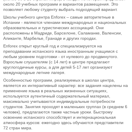
около 20 учебных программ и вариантов размещения. Это
позволяет любому студенту выбрать подходящий вариант.
Школы учебного центра Enforex – самые авторитетные в
Испании - являются членами международных и национальных
образовательных и туристических ассоциаций. Они
расположены в Мадриде, Барселоне, Саламанке, Валенсии,
Аликанте, Марбелье, Гранаде и других городах.
Enforex открыт круглый год и специализируется на
преподавании испанского языка иностранным учащимся с
любым уровнем подготовки - от нулевого до продвинутого.
Взрослым слушателям (с 14 лет) в центре предлагают
круглогодичные курсы, а для детей 5-17 лет организуют
международные летние лагеря.
Особенностью программ, реализуемых в школах центра,
является их интерактивный характер: все задания нацелены на
применение языка в реальных жизненных ситуациях,
используется аутентичный содержательный материал,
максимально учитываются индивидуальные потребности
студентов. Занятия проходят в маленьких группах (в среднем 6
человек), предлагаются также частные уроки. Быстрому
освоению испанского способствует и интернациональная
атмосфера курсов: ежегодно здесь обучаются представители
72 стран мира.