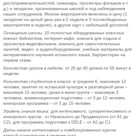
достопримечательностей, семинары, просмотры фильмов и т.
д.) и экскурсии, организованные школой и под наблюдением
наших сотрудников. Многие мероприятия включены в цену (1
экскурсия на целый день раз в 2 недели и 3 послеобеденных
мероприятия в неделю), а другие идут с небольшой доплатой.
Оснащение школы:
10 полностью оборудованных классных
комнат, библиотека, интернет-кафе, комната для отдыха и
просмотра видеофильмов, комната для самостоятельных
занятий, видео- и аудиооборудование, учебные материалы для
интерактивного изучения испанского языка, бар/ресторан на
первом этаже.
Количество уроков в неделю:
от 20 до 40 уроков по 55 минут в
неделю
Количество студентов в классе
: в среднем 6, максимум 12
человек, занятия по испанской культуре и разговорной речи –
максимум 15 человек, уроки в мини-группе – максимум 3
человека, экзаменационная подготовка – от 3 до 12 человек,
юниорская программа – от 3 до 15 человек.
Уровень знания языка
: для интенсивного, суперинтенсивного и
юниорского курсов - от Начального до Продвинутого (от А1 до
С2), для программы подготовки к DELE – от А2 до С1.
Даты начала интенсивных и комбинированных курсов:
каждый понедельник в течение года.