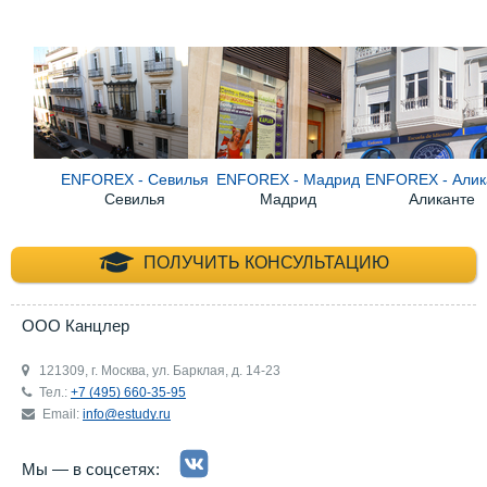
ENFOREX - Севилья
ENFOREX - Мадрид
ENFOREX - Алик
Севилья
Мадрид
Аликанте
+7 (495) 660-35-
ПОЛУЧИТЬ КОНСУЛЬТАЦИЮ
ООО Канцлер
121309, г. Москва, ул. Барклая, д. 14-23
Тел.:
+7 (495) 660-35-95
Email:
info@estudy.ru
Мы — в соцсетях: