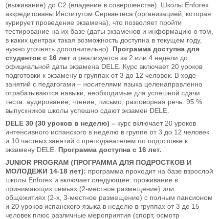
(выживание) до С2 (владение в совершенстве). Школы Enforex
аккредитованы Институтом Сервантеса (организацией, которая
курирует проведение экзамена), что позволяет пройти
тестирование на их базе (даты экзаменов и информацию о том,
в каких центрах такая возможность доступна в текущем году,
нужно уточнять дополнительно).
Программа доступна для
студентов с 16 лет
и реализуется за 2 или 4 недели до
официальной даты экзамена DELE. Курс включает 20 уроков
подготовки к экзамену в группах от 3 до 12 человек. В ходе
занятий с педагогами – носителями языка целенаправленно
отрабатываются навыки, необходимые для успешной сдачи
теста: аудирование, чтение, письмо, разговорная речь. 95 %
выпускников школы успешно сдают экзамен DELE.
DELE 30 (30 уроков в неделю) –
курс включает 20 уроков
интенсивного испанского в неделю в группе от 3 до 12 человек
и 10 частных занятий с преподавателем по подготовке к
экзамену DELE.
Программа доступна с 16 лет.
JUNIOR PROGRAM (ПРОГРАММА ДЛЯ ПОДРОСТКОВ И
МОЛОДЕЖИ 14-18 лет):
программа проходит на базе взрослой
школы Enforex и включает следующее: проживание в
принимающих семьях (2-местное размещение) или
общежитиях (2-х, 3-местное размещение) с полным пансионом
и 20 уроков испанского языка в неделю в группах от 3 до 15
человек плюс различные мероприятия (спорт, осмотр