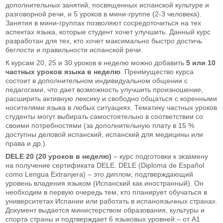
дополнительных занятий, посвященных испанской культуре и
разговорной речи, и 5 уроков в мини-группе (2-3 человека).
Занятия в мини-группах позволяют сосредоточиться на тех
аспектах языка, которые студент хочет улучшить. Данный курс
разработан для тех, кто хочет максимально быстро достичь
беглости и правильности испанской речи.
К курсам 20, 25 и 30 уроков в неделю можно добавить
5 или 10
частных уроков языка в неделю
.
Преимущество курса
состоит в дополнительном индивидуальном общении с
педагогами, что дает возможность улучшить произношение,
расширить активную лексику и свободно общаться с коренными
носителями языка в любых ситуациях. Тематику частных уроков
студенты могут выбирать самостоятельно в соответствии со
своими потребностями (за дополнительную плату в 15 %
доступны деловой испанский, испанский для медицины или
права и др.).
DELE 20 (20 уроков в неделю)
– курс подготовки к экзамену
на получение сертификата DELE. DELE (Diploma de Español
como Lengua Extranjera) – это диплом, подтверждающий
уровень владения языком (Испанский как иностранный). Он
необходим в первую очередь тем, кто планирует обучаться в
университетах Испании или работать в испаноязычных странах.
Документ выдается министерством образования, культуры и
спорта страны и подтверждает 6 языковых уровней – от А1