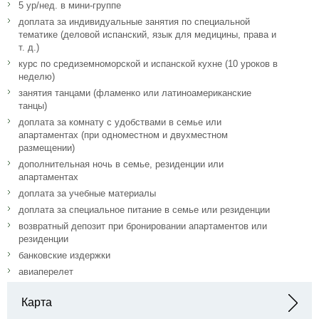
5 ур/нед. в мини-группе
доплата за индивидуальные занятия по специальной
тематике (деловой испанский, язык для медицины, права и
т. д.)
курс по средиземноморской и испанской кухне (10 уроков в
неделю)
занятия танцами (фламенко или латиноамериканские
танцы)
доплата за комнату с удобствами в семье или
апартаментах (при одноместном и двухместном
размещении)
дополнительная ночь в семье, резиденции или
апартаментах
доплата за учебные материалы
доплата за специальное питание в семье или резиденции
возвратный депозит при бронировании апартаментов или
резиденции
банковские издержки
авиаперелет
Карта