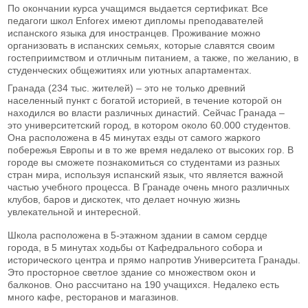
По окончании курса учащимся выдается сертификат. Все
педагоги школ Enforex имеют дипломы преподавателей
испанского языка для иностранцев. Проживание можно
организовать в испанских семьях, которые славятся своим
гостеприимством и отличным питанием, а также, по желанию, в
студенческих общежитиях или уютных апартаментах.
Гранада (234 тыс. жителей) – это не только древний
населенный пункт с богатой историей, в течение которой он
находился во власти различных династий. Сейчас Гранада –
это университетский город, в котором около 60.000 студентов.
Она расположена в 45 минутах езды от самого жаркого
побережья Европы и в то же время недалеко от высоких гор. В
городе вы сможете познакомиться со студентами из разных
стран мира, используя испанский язык, что является важной
частью учебного процесса. В Гранаде очень много различных
клубов, баров и дискотек, что делает ночную жизнь
увлекательной и интересной.
Школа расположена в 5-этажном здании в самом сердце
города, в 5 минутах ходьбы от Кафедрального собора и
исторического центра и прямо напротив Университета Гранады.
Это просторное светлое здание со множеством окон и
балконов. Оно рассчитано на 190 учащихся. Недалеко есть
много кафе, ресторанов и магазинов.