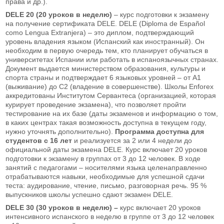
права и др.).
DELE 20 (20 уроков в неделю)
– курс подготовки к экзамену
на получение сертификата DELE. DELE (Diploma de Español
como Lengua Extranjera) – это диплом, подтверждающий
уровень владения языком (Испанский как иностранный). Он
необходим в первую очередь тем, кто планирует обучаться в
университетах Испании или работать в испаноязычных странах.
Документ выдается министерством образования, культуры и
спорта страны и подтверждает 6 языковых уровней – от А1
(выживание) до С2 (владение в совершенстве). Школы Enforex
аккредитованы Институтом Сервантеса (организацией, которая
курирует проведение экзамена), что позволяет пройти
тестирование на их базе (даты экзаменов и информацию о том,
в каких центрах такая возможность доступна в текущем году,
нужно уточнять дополнительно).
Программа доступна для
студентов с 16 лет
и реализуется за 2 или 4 недели до
официальной даты экзамена DELE. Курс включает 20 уроков
подготовки к экзамену в группах от 3 до 12 человек. В ходе
занятий с педагогами – носителями языка целенаправленно
отрабатываются навыки, необходимые для успешной сдачи
теста: аудирование, чтение, письмо, разговорная речь. 95 %
выпускников школы успешно сдают экзамен DELE.
DELE 30 (30 уроков в неделю) –
курс включает 20 уроков
интенсивного испанского в неделю в группе от 3 до 12 человек