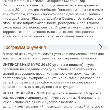
Школа Enforex в Севилье - исторический ориентир.
Расположенное в центре города здание было построено в
начале 20-го столетия Анибалом Гонсалесом - тем же самым
архитектором, который спроектировал одну из красивейших
площадей мира - Plaza de España в Севилье. Вы найдете все
главные достопримечательности, рестораны и бары прямо
около нашего учебного центра. Студенты смогут отдохнуть на
террасе, которая расположилась на крыше, прекрасная
возможность позагорать в перерывах между занятиями.
Программа обучения
В первый день студенты сдают устный и письменный тест для
того, чтобы попасть в группу, соответствующую их уровню.
ИНТЕНСИВНЫЙ КУРС 20 (20 уроков в неделю) -
курс
рассчитан на создание солидной основы грамматических
знаний и совершенствование навыков в четырех главных
составляющих: аудирование, чтение, письмо и разговорная
речь. Программа курса сфокусирована на использовании
испанского языка в каждодневных ситуациях.
ИНТЕНСИВНЫЙ КУРС 25 (20 уроков в неделю + 5 уроков
разговорного испанского)
- курс состоит из Интенсивного
курса испанского языка 20 уроков в неделю и 5
дополнительных занятий, посвященных испанской культуре и