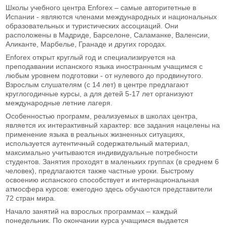
Школы учебного центра Enforex – самые авторитетные в
Испании - являются членами международных и национальных
образовательных и туристических ассоциаций. Они
расположены в Мадриде, Барселоне, Саламанке, Валенсии,
Аликанте, Марбелье, Гранаде и других городах.
Enforex открыт круглый год и специализируется на
преподавании испанского языка иностранным учащимся с
любым уровнем подготовки - от нулевого до продвинутого.
Взрослым слушателям (с 14 лет) в центре предлагают
круглогодичные курсы, а для детей 5-17 лет организуют
международные летние лагеря.
Особенностью программ, реализуемых в школах центра,
является их интерактивный характер: все задания нацелены на
применение языка в реальных жизненных ситуациях,
используется аутентичный содержательный материал,
максимально учитываются индивидуальные потребности
студентов. Занятия проходят в маленьких группах (в среднем 6
человек), предлагаются также частные уроки. Быстрому
освоению испанского способствует и интернациональная
атмосфера курсов: ежегодно здесь обучаются представители
72 стран мира.
Начало занятий на взрослых программах – каждый
понедельник. По окончании курса учащимся выдается