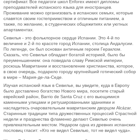
сертификат. Все педагоги школ Enforex имеют дипломы
преподавателей испанского языка для иностранцев.
Проживание можно организовать в испанских семьях, которые
славятся своим гостеприимством и отличным питанием, а
также, по желанию, в студенческих общежитиях или уютных
апартаментах.
Севилья - это фольклорное сердце Испании. Это 4-й по
величине и 2-й по красоте город Испании, столица Андалусии.
По легенде, он был основан античным героем Гераклом.
Сказать, что Севилья обладает богатой историей, было бы
преуменьшением: она повидала славу Римской империи,
роскошь Мавритании и восстановление христианства, которое,
в свою очередь, подарило городу крупнейший готический собор
в мире – Мария-де-ла-Седе.
Изучая испанский язык в Севилье, вы увидите, куда в Европу
было доставлено богатство Нового мира, посетите старый
еврейский район, Barrio de Santa Cruz с его вьющимися
каменными улицами и ретушированными зданиями и
насладитесь очаровательным мавританским дворцом Alcázar.
Старинные традиции типа дружественных процессий Страстной
недели и празднества фламенко делают Севилью очень
привлекательным местом. Недаром одна из древних испанских
пословиц гласит: «Кто не видел Севилью, тот не видел чуда».