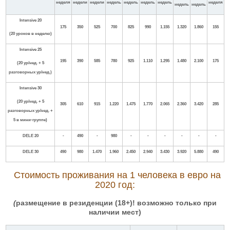
неделя
недели
недели
недель
недель
недель
недель
неделя
недель
недель
Intensive 20
175
350
525
700
825
990
1.155
1.320
1.860
155
(20
уроков в неделю
)
Intensive
25
195
390
585
780
925
1.110
1.295
1.480
2.100
175
(20 ур/нед. + 5
разговорных ур/нед.)
Intensive
30
(20 ур/нед. + 5
305
610
915
1.220
1.475
1.770
2.065
2.360
3.420
285
разговорных ур/нед. +
5 в мини-группе)
DELE
20
-
490
-
980
-
-
-
-
-
-
DELE
30
490
980
1.470
1.960
2.450
2.940
3.430
3.920
5.880
490
Стоимость проживания на 1 человека в евро на
2020
год:
(
размещение в резиденции (18+)! возможно только при
наличии мест)