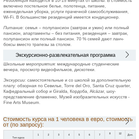
Резиденция
находится в 10-15 минутах от школы. В стоимость
включено постельное белье, полотенца, питание,
еженедельная уборка, услуги прачечной самообслуживания,
Wi-Fi. В большинстве резиденций имеется кондиционер.
Питание:
семья – полупансион (завтрак и ужин) или полный
пансион, апартаменты – без питания, резиденция – завтрак,
полупансион или полный пансион. 70 % семей дают ланч-
боксы вместо трапезы за столом.
Экскурсионно-развлекательная программа
Школьные мероприятия:
международные студенческие
вечера, просмотр видеофильмов, дискотеки.
Экскурсии
: самостоятельные и со школой за дополнительную
плату: обзорная по Севилье, Torre del Oro, Santa Cruz quarter,
Кафедральный собор и Giralda, Кордоба, Alcázar, шоу-
представление фламенко, Музей изобразительных искусств -
Fine Arts Museum.
Стоимость курса на 1 человека в евро, стоимость
от (по запросу):
8
12
1
2
3
4
5
6
7
Доп.
Тип курса