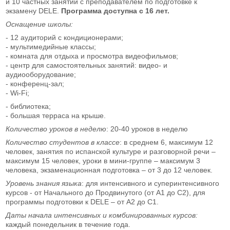
и 10 частных занятий с преподавателем по подготовке к
экзамену DELE.
Программа доступна с 16 лет.
Оснащение школы:
- 12 аудиторий с кондиционерами;
- мультимедийные классы;
- комната для отдыха и просмотра видеофильмов;
- центр для самостоятельных занятий: видео- и
аудиооборудование;
- конференц-зал;
- Wi-Fi;
- библиотека;
- большая терраса на крыше.
Количество уроков в неделю
: 20-40 уроков в неделю
Количество студентов в классе
: в среднем 6, максимум 12
человек, занятия по испанской культуре и разговорной речи –
максимум 15 человек, уроки в мини-группе – максимум 3
человека, экзаменационная подготовка – от 3 до 12 человек.
Уровень знания языка
: для интенсивного и суперинтенсивного
курсов - от Начального до Продвинутого (от А1 до С2), для
программы подготовки к DELE – от А2 до С1.
Даты начала интенсивных и комбинированных курсов:
каждый понедельник в течение года.