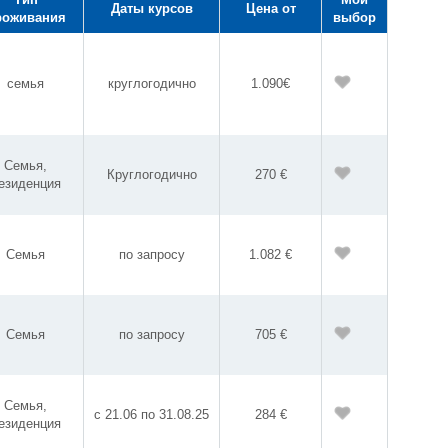
Даты курсов
Цена от
роживания
выбор
семья
круглогодично
1.090€
Семья,
Круглогодично
270 €
езиденция
Семья
по запросу
1.082 €
Семья
по запросу
705 €
Семья,
с 21.06 по 31.08.25
284 €
езиденция