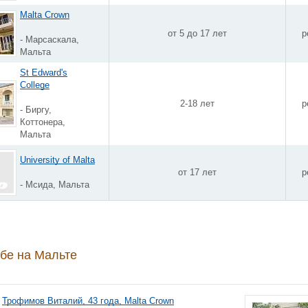
Malta Crown
от 5 до 17 лет
р
- Марсаскала,
Мальта
St Edward's
College
2-18 лет
р
- Биргу,
Коттонера,
Мальта
University of Malta
от 17 лет
р
- Мсида, Мальта
бе на Мальте
Трофимов Виталий, 43 года, Malta Crown