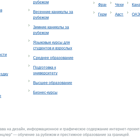
рубежом
Франция
Чехия
Кан
ов
Весенние каникулы за
Германия
Австрия
ОА
рубежом
Зимние каникулы за
рубежом
Языковые курсы для
студентов и взрослых
ости
Среднее образование
Подготовка к
университету
ездку
Высшее образование
Бизнес-курсы
е
рава на дизайн, информационное и графическое содержание интернет-проект
нцлер" — обучение за рубежом и престижное образование за границей.