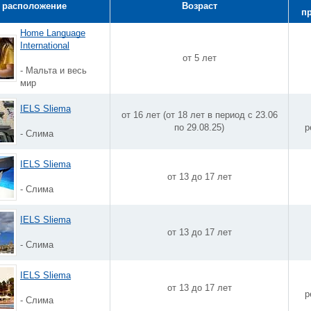
 расположение
Возраст
п
Home Language
International
от 5 лет
- Мальта и весь
мир
IELS Sliema
от 16 лет (от 18 лет в период с 23.06
по 29.08.25)
р
- Слима
IELS Sliema
от 13 до 17 лет
- Слима
IELS Sliema
от 13 до 17 лет
- Слима
IELS Sliema
от 13 до 17 лет
р
- Слима