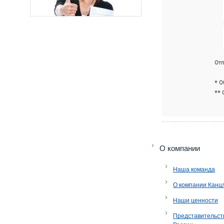
Отп
* О
** 
O компании
Наша команда
О компании Канц
Наши ценности
Представительст