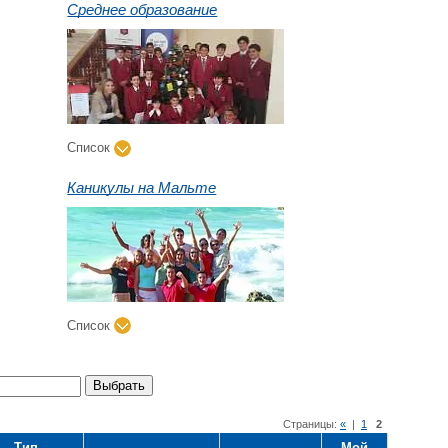
Среднее образование
Список
Каникулы на Мальте
Список
Выбрать
Страницы:
«
|
1
2
Тип
Мой