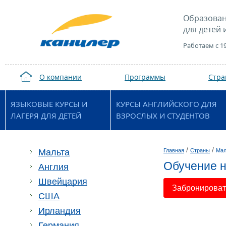
Образован
для детей 
Работаем с 1
О компании
Программы
Стр
ЯЗЫКОВЫЕ КУРСЫ И
КУРСЫ АНГЛИЙСКОГО ДЛЯ
ЛАГЕРЯ ДЛЯ ДЕТЕЙ
ВЗРОСЛЫХ И СТУДЕНТОВ
/
/
Мальта
Главная
Страны
Мал
Обучение н
Англия
Швейцария
Забронировать
США
Ирландия
Германия