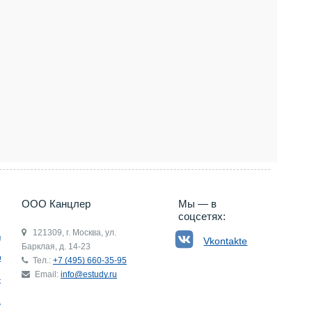
5) 660-35-95
ООО Канцлер
Мы — в
соцсетях:
121309, г. Москва, ул.
ьгия
Vkontakte
Барклая, д. 14-23
р
Тел.:
+7 (495) 660-35-95
Email:
info@estudy.ru
ния
ай