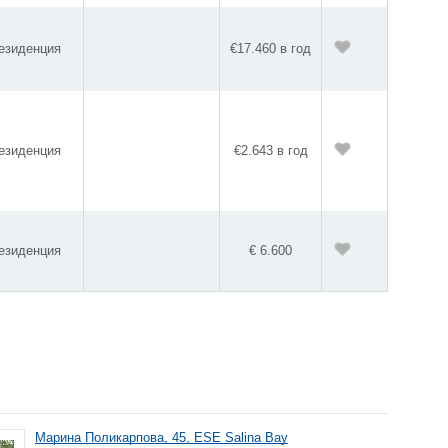
езиденция
€17.460 в год
езиденция
€2.643 в год
езиденция
€ 6.600
Марина Поликарпова, 45, ESE Salina Bay