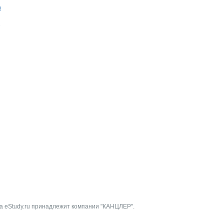
ада
Э
а eStudy.ru принадлежит компании "КАНЦЛЕР".