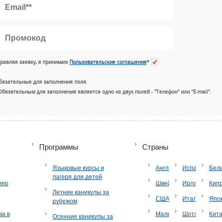
равляя заявку, я принимаю
Пользовательские соглашения
*
бязательные для заполнения поля.
Обязательным для заполнения является одно из двух полей - "Телефон" или "E-mail".
+7 (49
Программы
Страны
Языковые курсы и
Англия
Испания
Бел
лагеря для детей
лер
Швейцария
Ирландия
Кип
Летние каникулы за
США
Италия
Япо
рубежом
ва в
Мальта
Шотландия
Кит
Осенние каникулы за