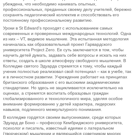
убеждена, что необходимо нанимать опытных,
профессиональных, преданных своему делу учителей, бережно
сохранять педагогический коллектив и способствовать его
постоянному профессиональному развитию.
Уроки в St Edward's проходят с использованием самых
современных и проверенных международных технологий. Одна
из них – VT, видимое мышление. Эта испытанная методология
начиналась как образовательный проект Гарвардского
университета Project Zero. Ее суть заключается в том, чтобы
научить детей думать, задавать себе вопросы и искать на них
ответы, создать в школе атмосферу свободного мышления. В
Колледже святого Эдуарда стремятся к тому, чтобы каждый
ученик полностью реализовал свой потенциал – как в учебе, так
и в личностном развитии. Учреждение работает на принципах
британского образования с его высокими академическими
стандартами. Но здесь не зацикливаются исключительно на
оценках, а стремятся воспитать образцовых граждан
глобализированного и технологичного мира, уделяя особое
внимание формированию у детей характера, лидерских
навыков, подлинного межкультурного понимания.
В колледже гордятся своими выпускниками, среди которых
Эдуард де Боно – профессор Кембриджского университета,
психолог и писатель, известный идеями о латеральном
(творческом) мышлении и являющийся советником многих