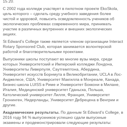
15.20.
С 2002 года колледж участвует в пилотном проекте EkoSkola,
цель которого – сделать среду учебного заведения более
чистой и здоровой, повысить осведомленность учеников об
экологических проблемах современного мира, принимать
участие в различных внутренних и внешних экологических
акциях.
St Edward's College также является членом организации Interact
Rotary Sponsored Club, которая занимается волонтерской
работой и благотворительными проектами.
Выпускники школы поступают во многие вузы мира, среди
которых Университетский и Имперский колледжи Лондона,
Университеты Ливерпуля, Саутгемптона, Абердина,
Университет искусств Борнмута в Великобритании, UCLA в Лос-
Анджелесе, США, Университет Макгилла в Монреале, Канада,
Бизнес-школа LUISS в Риме и Университет Боккони в Милане,
Италия, Медицинский университет Гданьска, Польша,
Католический университет Лилля, Франция, Университет
Гронинген, Нидерланды, Университет Дебрецена в Венгрии и
другие.
Академические результаты.
По данным St Edward's College, в
2016 году 94 % выпускников успешно сдали выпускные
экзамены и продемонстрировали следующие результаты: