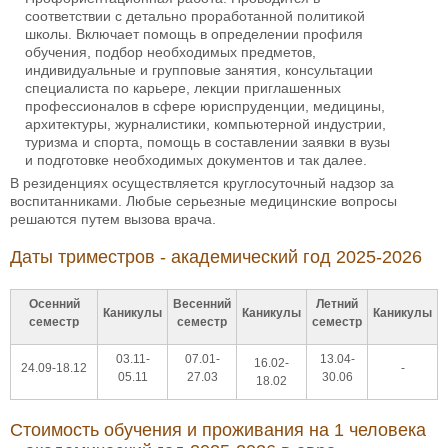
соответствии с детально проработанной политикой
школы. Включает помощь в определении профиля
обучения, подбор необходимых предметов,
индивидуальные и групповые занятия, консультации
специалиста по карьере, лекции приглашенных
профессионалов в сфере юриспруденции, медицины,
архитектуры, журналистики, компьютерной индустрии,
туризма и спорта, помощь в составлении заявки в вузы
и подготовке необходимых документов и так далее.
В резиденциях осуществляется круглосуточный надзор за
воспитанниками. Любые серьезные медицинские вопросы
решаются путем вызова врача.
Даты триместров - академический год 2025-2026
Осенний
Весенний
Летний
Каникулы
Каникулы
Каникулы
семестр
семестр
семестр
03.11-
07.01-
13.04-
16.02-
24.09-18.12
-
05.11
27.03
30.06
18.02
Стоимость обучения и проживания на 1 человека