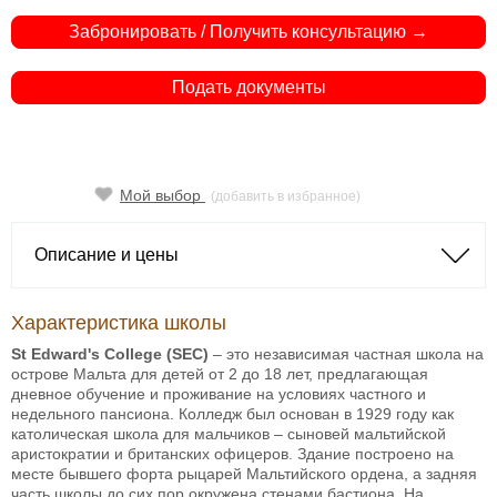
Забронировать / Получить консультацию →
Подать документы
Мой выбор
(добавить в избранное)
Описание и цены
Характеристика школы
St Edward's College (SEC)
– это независимая частная школа на
острове Мальта для детей от 2 до 18 лет, предлагающая
дневное обучение и проживание на условиях частного и
недельного пансиона. Колледж был основан в 1929 году как
католическая школа для мальчиков – сыновей мальтийской
аристократии и британских офицеров. Здание построено на
месте бывшего форта рыцарей Мальтийского ордена, а задняя
часть школы до сих пор окружена стенами бастиона. На