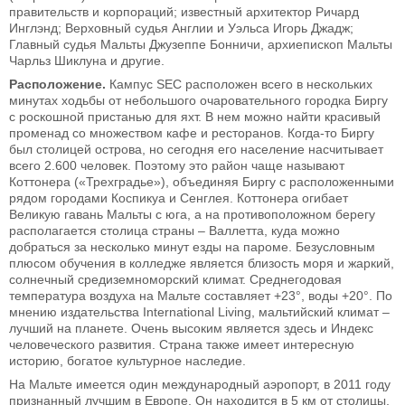
правительств и корпораций; известный архитектор Ричард
Инглэнд; Верховный судья Англии и Уэльса Игорь Джадж;
Главный судья Мальты Джузеппе Бонничи, архиепископ Мальты
Чарльз Шиклуна и другие.
Расположение.
Кампус SEC расположен всего в нескольких
минутах ходьбы от небольшого очаровательного городка Биргу
с роскошной пристанью для яхт. В нем можно найти красивый
променад со множеством кафе и ресторанов. Когда-то Биргу
был столицей острова, но сегодня его население насчитывает
всего 2.600 человек. Поэтому это район чаще называют
Коттонера («Трехградье»), объединяя Биргу с расположенными
рядом городами Коспикуа и Сенглея. Коттонера огибает
Великую гавань Мальты с юга, а на противоположном берегу
располагается столица страны – Валлетта, куда можно
добраться за несколько минут езды на пароме. Безусловным
плюсом обучения в колледже является близость моря и жаркий,
солнечный средиземноморский климат. Среднегодовая
температура воздуха на Мальте составляет +23°, воды +20°. По
мнению издательства International Living, мальтийский климат –
лучший на планете. Очень высоким является здесь и Индекс
человеческого развития. Страна также имеет интересную
историю, богатое культурное наследие.
На Мальте имеется один международный аэропорт, в 2011 году
признанный лучшим в Европе. Он находится в 5 км от столицы,