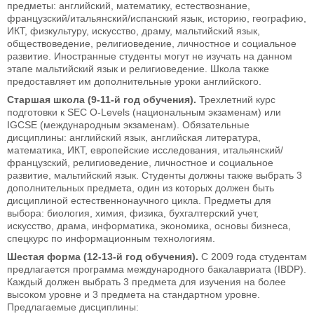
предметы: английский, математику, естествознание,
французский/итальянский/испанский язык, историю, географию,
ИКТ, физкультуру, искусство, драму, мальтийский язык,
обществоведение, религиоведение, личностное и социальное
развитие. Иностранные студенты могут не изучать на данном
этапе мальтийский язык и религиоведение. Школа также
предоставляет им дополнительные уроки английского.
Старшая школа (9-11-й год обучения).
Трехлетний курс
подготовки к SEC O-Levels (национальным экзаменам) или
IGCSE (международным экзаменам). Обязательные
дисциплины: английский язык, английская литература,
математика, ИКТ, европейские исследования, итальянский/
французский, религиоведение, личностное и социальное
развитие, мальтийский язык. Студенты должны также выбрать 3
дополнительных предмета, один из которых должен быть
дисциплиной естественнонаучного цикла. Предметы для
выбора: биология, химия, физика, бухгалтерский учет,
искусство, драма, информатика, экономика, основы бизнеса,
спецкурс по информационным технологиям.
Шестая форма (12-13-й год обучения).
С 2009 года студентам
предлагается программа международного бакалавриата (IBDP).
Каждый должен выбрать 3 предмета для изучения на более
высоком уровне и 3 предмета на стандартном уровне.
Предлагаемые дисциплины: