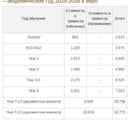
– академический год 2025-2026 в евро
Стоимость
Стоимость в
в
Год обучения
триместр
Итого
триместр
(проживание)
(обучение)
Nursery
881
-
2.643
KG1-KG2
1.225
-
3.675
Year 1
1.615
-
4.845
Year 2
1.660
-
4.980
Year 3-5
2.175
-
6.525
Year 6
2.451
-
7.353
Year 7-13 (двухместная комната)
9.599
28.796
Year 7-13 (одноместная комната)
10.924
32.773