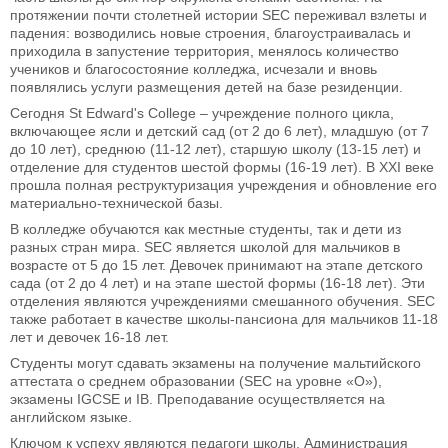
протяжении почти столетней истории SEC переживал взлеты и
падения: возводились новые строения, благоустраивалась и
приходила в запустение территория, менялось количество
учеников и благосостояние колледжа, исчезали и вновь
появлялись услуги размещения детей на базе резиденции.
Сегодня St Edward's College – учреждение полного цикла,
включающее ясли и детский сад (от 2 до 6 лет), младшую (от 7
до 10 лет), среднюю (11-12 лет), старшую школу (13-15 лет) и
отделение для студентов шестой формы (16-19 лет). В XXI веке
прошла полная реструктуризация учреждения и обновление его
материально-технической базы.
В колледже обучаются как местные студенты, так и дети из
разных стран мира. SEC является школой для мальчиков в
возрасте от 5 до 15 лет. Девочек принимают на этапе детского
сада (от 2 до 4 лет) и на этапе шестой формы (16-18 лет). Эти
отделения являются учреждениями смешанного обучения. SEC
также работает в качестве школы-пансиона для мальчиков 11-18
лет и девочек 16-18 лет.
Студенты могут сдавать экзамены на получение мальтийского
аттестата о среднем образовании (SEC на уровне «O»),
экзамены IGCSE и IB. Преподавание осуществляется на
английском языке.
Ключом к успеху являются педагоги школы. Администрация