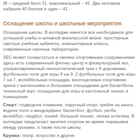
IB – средний балл 31, максимальный – 45. Два человека
набрали 40 баллов и один – 41.
Оснащение школы и школьные мероприятия
Оснащение школы. В колледже имеется все необходимое для
успешной учебы и активной внеклассной жизни: просторные
светлые учебные кабинеты, компьютерные классы,
современные научные лаборатории.
SEC может похвастаться и своими спортивными сооружениями:
здесь есть современный фитнес-центр и физкультурный зал,
ультрасовременный легкоатлетический трек с 8 дорожками,
футбольное поле для игры 9 на 9, 2 футбольных поля для игры
7 на 7, волейбольная площадка, многоцелевая спортивная
арена с маленькими и большими площадками для баскетбола,
теннисный корт, оснащение для игры в настольный теннис в
помещении.
Спорт:
подводное плавание, парусный спорт, гребля на каноэ,
водное поло и виндсерфинг, баскетбол, футбол, регби,
волейбол, гандбол, хоккей, большой теннис, легкая атлетика. В
колледже предлагают занятия спортом во время перерывов
между уроками, а также после школы.
Кружки:
театр, искусство и другие.