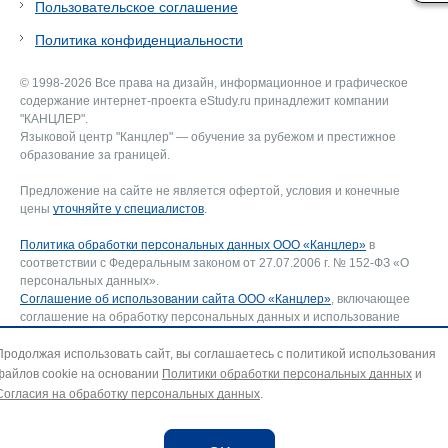
Пользовательское соглашение
Политика конфиденциальности
© 1998-2026 Все права на дизайн, информационное и графическое
содержание интернет-проекта eStudy.ru принадлежит компании
"КАНЦЛЕР".
Языковой центр "Канцлер" — обучение за рубежом и престижное
образование за границей.
Предложение на сайте не является офертой, условия и конечные
цены
уточняйте у специалистов
.
Политика обработки персональных данных ООО «Канцлер»
в
соответствии с Федеральным законом от 27.07.2006 г. № 152-ФЗ «О
персональных данных».
Соглашение об использовании сайта ООО «Канцлер»
, включающее
соглашение на обработку персональных данных и использование
файлов cookie. В случае несогласия — покиньте сайт.
Для отзыва согласия на обработку персональных данных направьте
Продолжая использовать сайт, вы соглашаетесь с политикой использования
запрос на адрес эл. почты:
info@estudy.ru
.
файлов cookie на основании
Политики обработки персональных данных
и
Согласия на обработку персональных данных
.