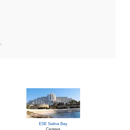
".
ESE Salina Bay
Салина