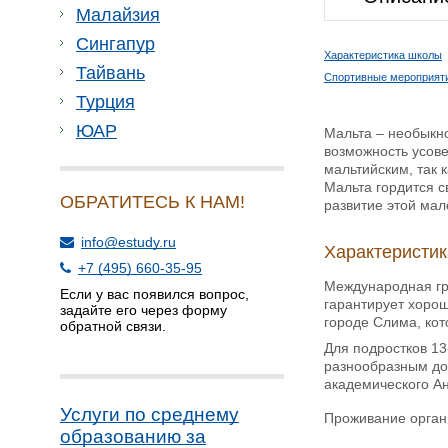
Малайзия
Сингапур
Характеристика школы
Тайвань
Спортивные мероприят
Турция
ЮАР
Мальта – необыкн
возможность усове
мальтийским, так 
Мальта гордится с
ОБРАТИТЕСЬ К НАМ!
развитие этой мал
info@estudy.ru
Характеристи
+7 (495) 660-35-95
Международная г
Если у вас появился вопрос,
гарантирует хорош
задайте его через форму
городе Слима, кот
обратной связи.
Для подростков 1
разнообразным дос
академического А
Услуги по среднему
Проживание органи
образованию за