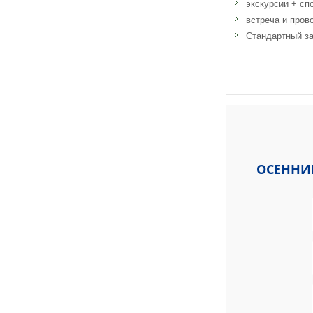
экскурсии + сп
встреча и пров
Стандартный за
Адрес: IELS Malta,
ОСЕННИЕ