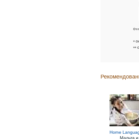
Отп
* О
** 
Рекомендован
Home Language
Мальта и