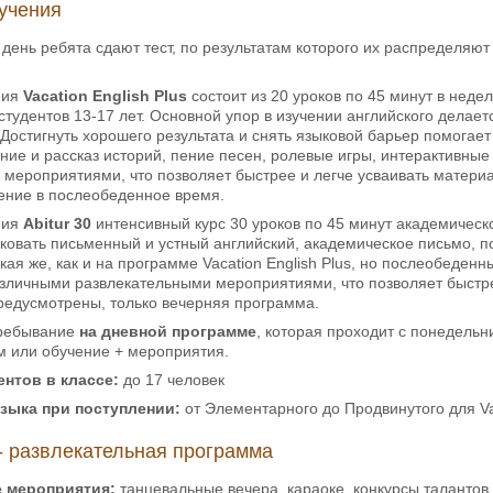
учения
день ребята сдают тест, по результатам которого их распределяю
ния
Vacation English Plus
состоит из 20 уроков по 45 минут в неде
студентов 13-17 лет. Основной упор в изучении английского делаетс
 Достигнуть хорошего результата и снять языковой барьер помогае
ние и рассказ историй, пение песен, ролевые игры, интерактивные
мероприятиями, что позволяет быстрее и легче усваивать матери
ние в послеобеденное время.
ния
Abitur 30
интенсивный курс 30 уроков по 45 минут академическог
ковать письменный и устный английский, академическое письмо, по
акая же, как и на программе Vacation English Plus, но послеобеде
зличными развлекательными мероприятиями, что позволяет быстре
редусмотрены, только вечерняя программа.
пребывание
на дневной программе
, которая проходит с понедель
м или обучение + мероприятия.
ентов в классе:
до 17 человек
языка при поступлении:
от Элементарного до Продвинутого для Vaca
- развлекательная программа
 мероприятия:
танцевальные вечера, караоке, конкурсы талантов