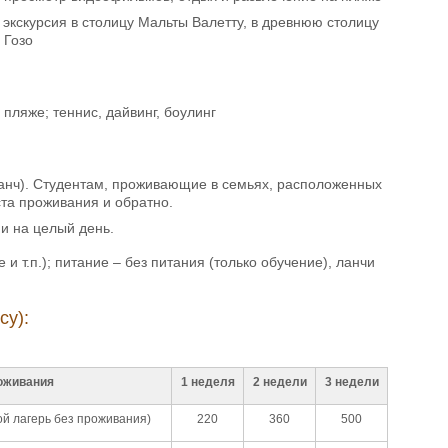
экскурсия в столицу Мальты Валетту, в древнюю столицу
 Гозо
пляже; теннис, дайвинг, боулинг
ланч). Студентам, проживающие в семьях, расположенных
та проживания и обратно.
ии на целый день.
и т.п.); питание – без питания (только обучение), ланчи
риятия.
осу):
оживания
1 неделя
2 недели
3 недели
ой лагерь без проживания)
220
360
500