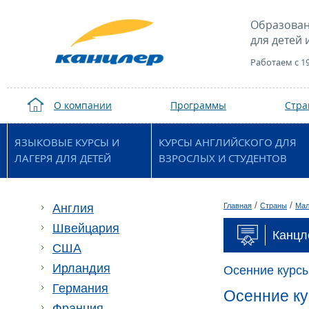
Образован
для детей 
Работаем с 1
О компании
Программы
Стр
ЯЗЫКОВЫЕ КУРСЫ И
КУРСЫ АНГЛИЙСКОГО ДЛЯ
ЛАГЕРЯ ДЛЯ ДЕТЕЙ
ВЗРОСЛЫХ И СТУДЕНТОВ
/
/
Англия
Главная
Страны
Мал
Швейцария
Канцл
США
Ирландия
Осенние курс
Германия
Осенние ку
Франция