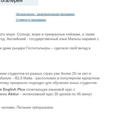
тогалерея
Экскурсионно - развлекательная программа
Стоимость программы
го моря. Солнце, море и прекрасные пейзажи, а также
од. Английский - государственный язык Мальты наравне с
и даже рыцари Госпитальеры – сделали свой вклад в
ем студентов из разных стран уже более 25-ти лет и
Мальте - IELS Malta - расположен в популярном курортном
этому прекрасно подходит для обучения юных студентов.
n English Plus
сочетающая языковой курс с
рамма
Abitur
– интенсивный курс 30 уроков по 45 минут
 человек. Питание трёхразовое.