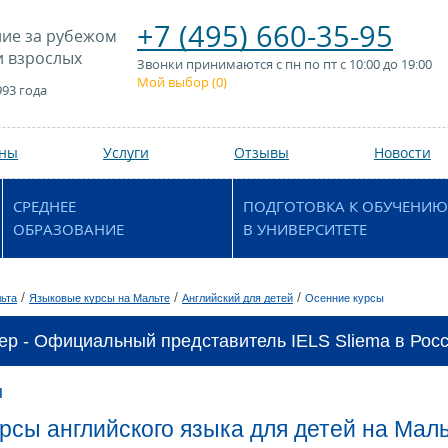
+7 (495) 660-35-95
ие за рубежом
и взрослых
Звонки принимаются с пн по пт с 10:00 до 19:00
Мой выбор (
0
)
993 года
аны
Услуги
Отзывы
Новости
СРЕДНЕЕ
ПОДГОТОВКА К ОБУЧЕНИЮ
ОБРАЗОВАНИЕ
В УНИВЕРСИТЕТЕ
/
/
/
ьта
Языковые курсы на Мальте
Английский для детей
Осенние курсы
ер - Официальный представитель IELS Sliema в Росс
ы
рсы английского языка для детей на Маль