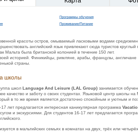
Карта
Фо
Программы обучения
ия
Проживание/Питание
овенной красоты остров, омываемый ласковыми водами средиземно
ршенствовать английский язык привлекают сюда туристов круглый г
как Мальта была британской колонией в течение 150 лет.
воей историей. Финикийцы, римляне, арабы, французы, англичане 
енькой страны.
ка школы
руппа школ
Language And Leisure (LAL Group)
занимается обучени
ее качество и заботу о своих студентах. Языковой центр школы на 
орый в то же время является достаточно спокойным и уютным и по
3-17 лет предлагается интересная каникулярная программа
Vacatio
угом и экскурсиями. Для студентов 16-17 лет предлагается прог
нглийского.
зуется в мальтийских семьях в комнатах на двух, трёх или четырёх