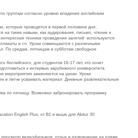
т по группам согласно уровню владения английским
лю, которые проводятся в первой половине дня,
я на такие навыки, как аудирование, письмо, чтение и
т интересная техника проведения занятий: используются
 плакаты и т.п. Уроки совмещаются с различными
ал. По средам, пятницам и субботам свободное
о Английского, для студентов 16-17 лет, кто хочет
дготовиться к интервью зарубежного университета.
нные мероприятия заменяются на уроки. Уроки
е и легче усваивать материал. Дневные развлекательные
ника по пятницу. Возможно забронировать программу
tion English Plus, от В1 и выше для Abitur 30
, просмотр видеофильмов, отдых и развлечение на пляже