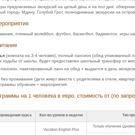
ры предлагаемых экскурсий на целый день и на пол дня: обзорная 
й город» Мдину, Голубой Грот, полнодневные экскурсии на остров
ероприятия
авание, пляжный волейбол, футбол, баскетбол, бадминтон, игры на 
итание
ья
(комната на 3-4 человек), полный пансион (обед упакованный 
х ходьбы от школы, будет предоставлен школьный трансфер от мес
 пансион, пакетированный ланч на обед + выдается в день экскурс
 без проживания (дети живут вместе с родителями в отеле, квартире 
м для программы обучение + мероп
граммы на 1 человека в евро, стоимость от (по запр
проведения курса
Кол-во уроков в неделю
Тип пр
Только обучение (дневн
Vacation English Plus