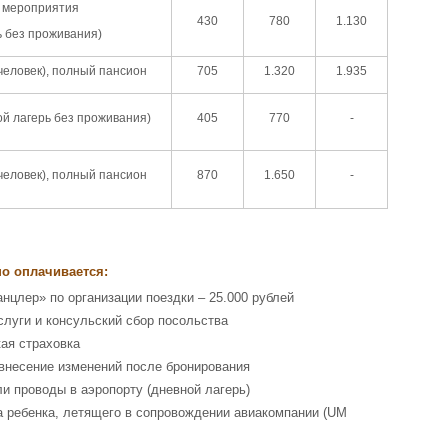
 мероприятия
430
780
1.130
ь без проживания)
человек), полный пансион
705
1.320
1.935
ой лагерь без проживания)
405
770
-
человек), полный пансион
870
1.650
-
о оплачивается:
анцлер» по организации поездки – 25.000 рублей
слуги и консульский сбор посольства
ая страховка
внесение изменений после бронирования
ли проводы в аэропорту (дневной лагерь)
а ребенка, летящего в сопровождении авиакомпании (UM