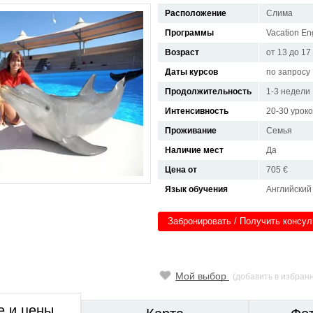
Расположение
Слима
Программы
Vacation Eng
Возраст
от 13 до 17
Даты курсов
по запросу
Продолжительность
1-3 недели
Интенсивность
20-30 урок
Проживание
Семья
Наличие мест
Да
Цена от
705 €
Язык обучения
Английский
Забронировать / Получить консу
Мой выбор
(добавить в избран
е и цены