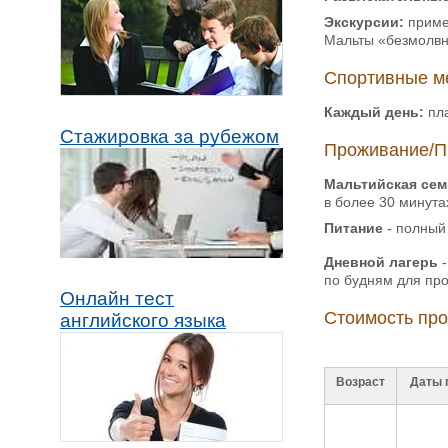
Экскурсии:
приме
Мальты «безмолвны
Спортивные м
Каждый день:
пл
Стажировка за рубежом
Проживание/П
Мальтийская сем
в более 30 минута
Питание
- полный
Дневной лагерь
-
по будня
Онлайн тест
Стоимость про
английского языка
Возраст
Даты 