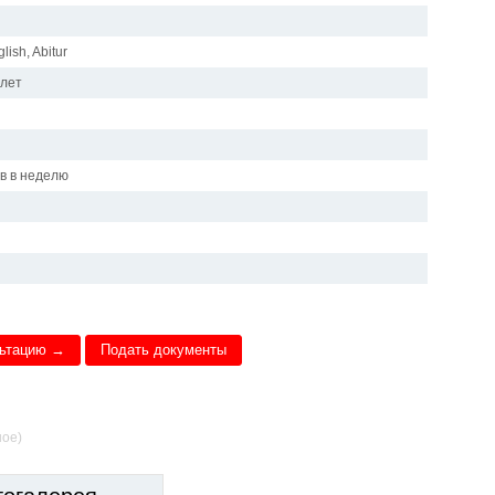
lish, Abitur
 лет
ов в неделю
льтацию →
Подать документы
ное)