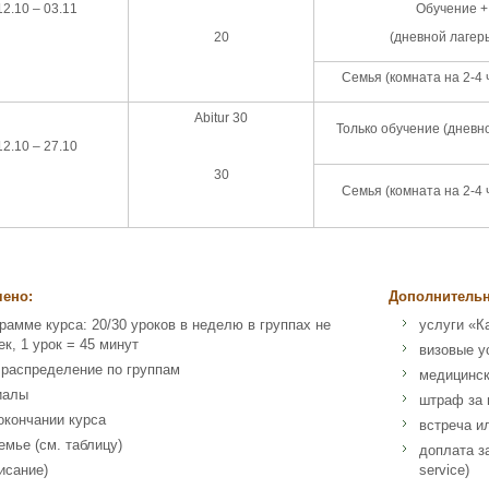
12.10 – 03.11
Обучение +
20
(дневной лагер
Семья (комната на 2-4 
Abitur 30
Только обучение (дневн
12.10 – 27.10
30
Семья (комната на 2-4 
чено:
Дополнительн
грамме курса: 20/30 уроков в неделю в группах не
услуги «К
к, 1 урок = 45 минут
визовые у
 распределение по группам
медицинск
иалы
штраф за 
окончании курса
встреча и
емье (см. таблицу)
доплата з
исание)
service)