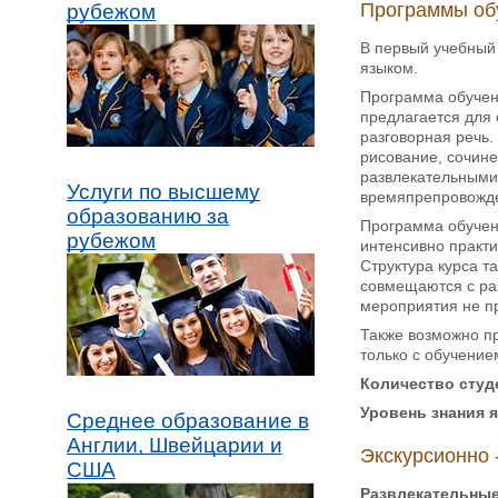
Программы об
рубежом
В первый учебный 
языком.
Программа обуче
предлагается для 
разговорная речь.
рисование, сочине
развлекательными 
Услуги по высшему
времяпрепровожде
образованию за
Программа обуче
рубежом
интенсивно практи
Структура курса т
совмещаются с ра
мероприятия не п
Также возможно 
только с обучение
Количество студ
Уровень знания 
Среднее образование в
Англии, Швейцарии и
Экскурсионно 
США
Развлекательные