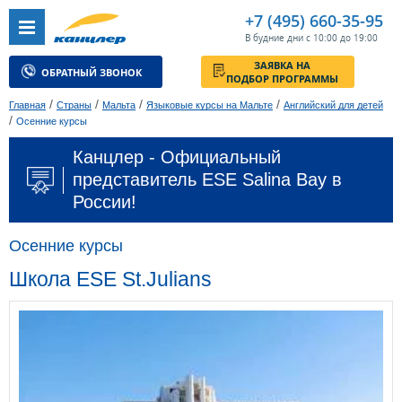
+7 (495) 660-35-95
В будние дни с 10:00 до 19:00
ЗАЯВКА НА
ОБРАТНЫЙ ЗВОНОК
ПОДБОР ПРОГРАММЫ
/
/
/
/
Главная
Страны
Мальта
Языковые курсы на Мальте
Английский для детей
/
Осенние курсы
Канцлер - Официальный
представитель ESE Salina Bay в
России!
Осенние курсы
Школа ESE St.Julians