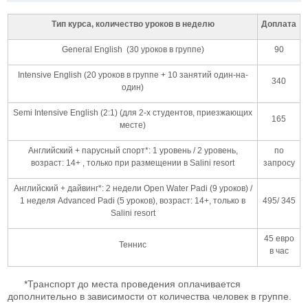
Тип курса, количество уроков в неделю
Доплата
General English (30 уроков в группе)
90
Intensive English (20 уроков в группе + 10 занятий один-на-
340
один)
Semi Intensive English (2:1) (для 2-х студентов, приезжающих
165
месте)
Английский + парусный спорт*: 1 уровень / 2 уровень,
по
возраст: 14+ , только при размещении в Salini resort
запросу
Английский + дайвинг*: 2 недели Open Water Padi (9 уроков) /
1 неделя Advanced Padi (5 уроков), возраст: 14+, только в
495/ 345
Salini resort
45 евро
Теннис
в час
*Транспорт до места проведения оплачивается
дополнительно в зависимости от количества человек в группе.