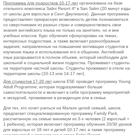
Программа для подростков 10-17 лет
организована на базе
отельного комплекса Salini Resort 4* в San Salini (20 минут езды
от школы для взрослых в Сент-Джулиансе). Данная программа
предоставляет прекрасную возможность детям познакомиться
со сверстниками из разных стран и совершенствовать свои
знания английского языка не только на занятиях, но и вне
учебных классов. Курс обучения сфокусирован на темах,
интересных подросткам, а также включает разнообразные
задания, направленные на повышение мотивации студентов в
изучении языка и использовании его в общении. Английский
язык раскрывается в полном объеме, который необходим для
школьной и социальной жизни подростка. Проживают студенты
на территории частной школы. Студенты проживают в отеле на
территории школы (10-13 или 14-17 лет).
Для студентов 17-20 лет
школа ESE проводит программу Young
Adult Programme, которая подразумевает больше
самостоятельности и включает в себя программу мероприятий
и экскурсий, проживание в резиденции или в семье.
Для тех, кто хочет учиться на Мальте целой семьей, школа
предлагает специализированную программу Family Pack,
рассчитанную на семью минимум из 3-х человек (2 взрослый +
1 ребенок), которая включает программу обучения 20/30 уроков
для взрослых от 18 лет и детей 10-17 лет, а также программу
мероприятий и проживание в отеле Salini Resort.