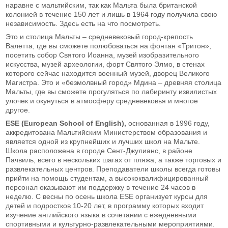
наравне с мальтийским, так как Мальта была британской
колонией в течение 150 лет и лишь в 1964 году получила свою
независимость. Здесь есть на что посмотреть.
Это и столица Мальты – средневековый город-крепость
Валетта, где вы сможете полюбоваться на фонтан «Тритон»,
посетить собор Святого Иоанна, музей изобразительного
искусства, музей археологии, форт Святого Элмо, в стенах
которого сейчас находится военный музей, дворец Великого
Магистра. Это и «безмолвный город» Мдина – древняя столица
Мальты, где вы сможете прогуляться по лабиринту извилистых
улочек и окунуться в атмосферу средневековья и многое
другое.
ESE (European School of English),
основанная в 1996 году,
аккредитована Мальтийским Министерством образования и
является одной из крупнейших и лучших школ на Мальте.
Школа расположена в городе Сент-Джулианс, в районе
Пачвиль, всего в нескольких шагах от пляжа, а также торговых и
развлекательных центров. Преподаватели школы всегда готовы
прийти на помощь студентам, а высококвалифицированный
персонал оказывают им поддержку в течение 24 часов в
неделю. С весны по осень школа ESE организует курсы для
детей и подростков 10-20 лет, в программу которых входит
изучение английского языка в сочетании с ежедневными
спортивными и культурно-развлекательными мероприятиями.