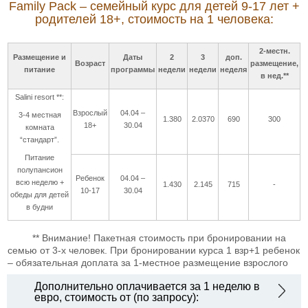
Family Pack – семейный курс для детей 9-17 лет +
родителей 18+, стоимость на 1 человека:
2-местн.
Размещение и
Даты
2
3
доп.
Возраст
размещение,
питание
программы
недели
недели
неделя
в нед.**
Salini resort **:
Взрослый
04.04 –
3-4 местная
1.380
2.0370
690
300
18+
30.04
комната
“стандарт”.
Питание
полупансион
Ребенок
04.04 –
всю неделю +
1.430
2.145
715
-
10-17
30.04
обеды для детей
в будни
** Внимание! Пакетная стоимость при бронировании на
семью от 3-х человек. При бронировании курса 1 взр+1 ребенок
– обязательная доплата за 1-местное размещение взрослого
Дополнительно оплачивается за 1 неделю в
евро, стоимость от (по запросу):