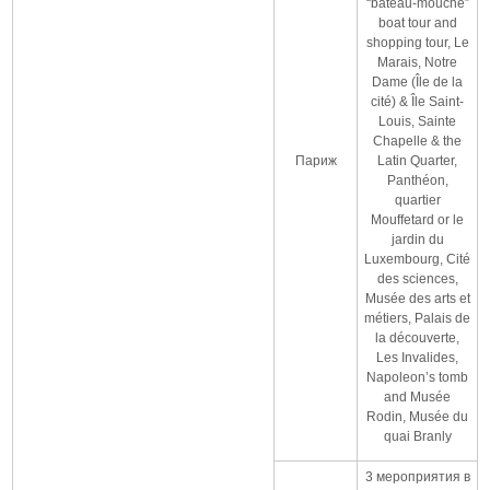
“bateau-mouche”
boat tour and
shopping tour, Le
Marais, Notre
Dame (Île de la
cité) & Île Saint-
Louis, Sainte
Chapelle & the
Париж
Latin Quarter,
Panthéon,
quartier
Mouffetard or le
jardin du
Luxembourg, Cité
des sciences,
Musée des arts et
métiers, Palais de
la découverte,
Les Invalides,
Napoleon’s tomb
and Musée
Rodin, Musée du
quai Branly
3 мероприятия в