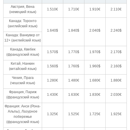
Австрия, Вена
1.510€
1.710€
1.910€
2.110€
(немецкий язык)
Канада: Торонто
(английский язык)
1.640$
1.840$
2.040$
2.240$
Канада: Ванкувер от
12+ (английский язык)
Канада, Квебек
1.570$
1.770$
1.970$
2.170$
(французский язык)
Китай, Нанкин
1.560$
1.760$
1.960$
2.160$
(китайский язык)
Чехия, Прага
1.280€
1.480€
1.680€
1.880€
(чешский язык)
Франция, Париж
1.430€
1.630€
1.830€
2.030€
(французский язык)
Франция: Анси (Рона-
Альпы), Лазурное
1.325€
1.525€
1.725€
1.925€
побережье
(французский язык)