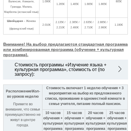
Валенсия, Аликанте,
1.090€
805€
1.265€
1.465€
1.665€
1.865€
Гранада, Малага,
Марбелла (испанский язык)
Швейцария
– Женева
2.135€ /
2.385€ /
2.635€ /
2.885€ /
2.010€
1.190€
2.210€
2.460€
2.710€
2.960€
(французский язык)
Внимание! На выбор предлагаются стандартная программа
или комбинированная программа (обучение + культурная
программа).
Стоимость программы «Изучение языка +
культурная программа», стоимость от (по
запросу):
Стоимость включает 1 неделю обучения + 3
Расположение\Кол-
мероприятия на выбор из предложенного
во уроков неделю
списка, проживание в одноместной комнате в
семье учителя, питание полный пансион.
Примите во
внимание, что семьи
10 часов
15 часов
20 часов
25 часов
преимущественно не
обучения +
обучения +
обучения +
обучения +
живут в центре
культурная
культурная
культурная
культурная
города.
программа
программа
программа
программа