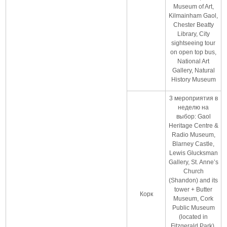
Museum of Art,
Kilmainham Gaol,
Chester Beatty
Library, City
sightseeing tour
on open top bus,
National Art
Gallery, Natural
History Museum
3 мероприятия в
неделю на
выбор: Gaol
Heritage Centre &
Radio Museum,
Blarney Castle,
Lewis Glucksman
Gallery, St. Anne’s
Church
(Shandon) and its
tower + Butter
Корк
Museum, Cork
Public Museum
(located in
Fitzgerald Park),