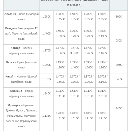
за 5 часов).
Австрия
– Вена (немецкий
1.380€ /
1.580€ /
1.780€ /
1.980€ /
1.280€
896€
язык)
1.455€
1.655€
1.855€
2.055€
Канада
– Ванкувер (от 12
1.500$ /
1.700$ /
1.900$ /
2.100$ /
лет), Торонто (английский
1.400$
1.590$
1.790$
1.990$
2.190$
язык)
980$
Канада
– Квебек
1.470$ /
1.670$
1.870$ /
2.070$ /
1.370$
(французский язык)
1.560$
/1.760$
1.960$
2.160$
Чехия
– Прага (чешский
1.190€ /
1.390€ /
1.590€ /
1.790€ /
1.090€
805€
язык)
1.265€
1.465€
1.665€
1.865€
Китай
– Нанкин, Шанхай
1.470$ /
1.670$ /
1.870$ /
2.070$ /
1.370$
840$
(китайский язык)
1.560$
1.760$
1.960$
2.160$
Франция
– Париж
1.340€ /
1.540€ /
1.740€ /
1.940€ /
1.240€
(французский язык)
1.415€
1.615€
1.815€
2.015€
Франция
– Бретань,
840€
Долины Луары, Прованс,
1.235€ /
1.435€ /
1.635€ /
1.835€ /
Рона-Альпы, Лазурное
1.135€
1.310€
1.510€
1.710€
1.910€
побережье (французский
язык)