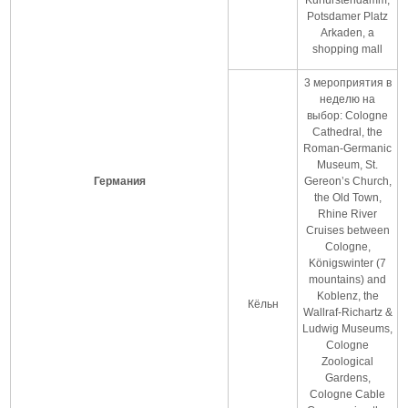
Potsdamer Platz
Arkaden, a
shopping mall
3 мероприятия в
неделю на
выбор: Cologne
Cathedral, the
Roman-Germanic
Museum, St.
Германия
Gereon’s Church,
the Old Town,
Rhine River
Cruises between
Cologne,
Königswinter (7
mountains) and
Koblenz, the
Кёльн
Wallraf-Richartz &
Ludwig Museums,
Cologne
Zoological
Gardens,
Cologne Cable