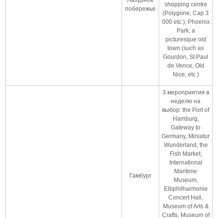
shopping centre
побережье
(Polygone, Cap 3
000 etc.), Phoenix
Park, a
picturesque old
town (such as
Gourdon, St Paul
de Vence, Old
Nice, etc.)
3 мероприятия в
неделю на
выбор: the Port of
Hamburg,
Gateway to
Germany, Miniatur
Wunderland, the
Fish Market,
International
Maritime
Гамбург
Museum,
Elbphilharmonie
Concert Hall,
Museum of Arts &
Crafts, Museum of