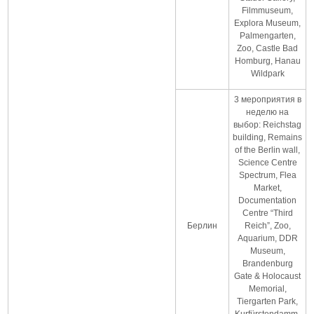
Filmmuseum,
Explora Museum,
Palmengarten,
Zoo, Castle Bad
Homburg, Hanau
Wildpark
3 мероприятия в
неделю на
выбор: Reichstag
building, Remains
of the Berlin wall,
Science Centre
Spectrum, Flea
Market,
Documentation
Centre “Third
Берлин
Reich”, Zoo,
Aquarium, DDR
Museum,
Brandenburg
Gate & Holocaust
Memorial,
Tiergarten Park,
Kurfürstendamm,