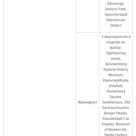
Ethnology,
Jenisch Park,
Speicherstadt
Warehouse
District
3 мероприятия в
неделю на
выбор:
Sightseeing
cruise,
Senckenberg
Natural History
Museum,
Kleinmarkthalle
(market),
Romerberg
Square,
Франкфурт
Goethehaus, Old
Sachsenhausen,
Berger Straße,
Klassikstadt Car
Display, Museum
of Modern Art,
Städel Gallery,