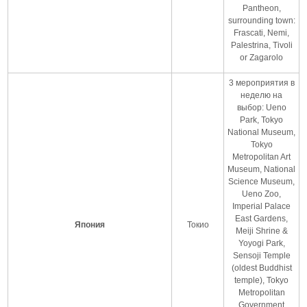
Pantheon,
surrounding town:
Frascati, Nemi,
Palestrina, Tivoli
or Zagarolo
3 мероприятия в
неделю на
выбор: Ueno
Park, Tokyo
National Museum,
Tokyo
Metropolitan Art
Museum, National
Science Museum,
Ueno Zoo,
Imperial Palace
East Gardens,
Япония
Токио
Meiji Shrine &
Yoyogi Park,
Sensoji Temple
(oldest Buddhist
temple), Tokyo
Metropolitan
Government