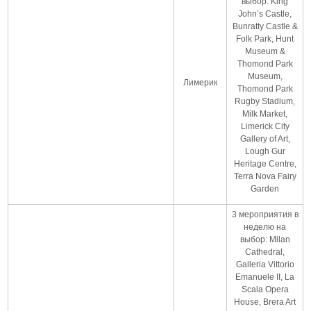
выбор: King
John’s Castle,
Bunratty Castle &
Folk Park, Hunt
Museum &
Thomond Park
Museum,
Лимерик
Thomond Park
Rugby Stadium,
Milk Market,
Limerick City
Gallery of Art,
Lough Gur
Heritage Centre,
Terra Nova Fairy
Garden
3 мероприятия в
неделю на
выбор: Milan
Cathedral,
Galleria Vittorio
Emanuele II, La
Scala Opera
House, Brera Art