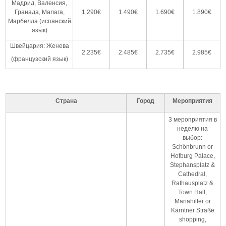
Мадрид, Валенсия,
Гранада, Малага,
1.290€
1.490€
1.690€
1.890€
Марбелла (испанский
язык)
Швейцария: Женева
2.235€
2.485€
2.735€
2.985€
(французский язык)
Страна
Город
Мероприятия
3 мероприятия в
неделю на
выбор:
Schönbrunn or
Hofburg Palace,
Stephansplatz &
Cathedral,
Rathausplatz &
Town Hall,
Mariahilfer or
Kärntner Straße
shopping,