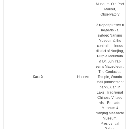
Museum, Old Port
Market,
Observatory
3 мероприятия в
неделю на
выбор: Nanjing
Museum & the
central business
district of Nanjing,
Purple Mountain
& Dr. Sun Yat-
sen’s Mausoleum,
The Confucius
Китай
Нанкин
Temple, Wanda
Mall (amusement
park), Xianlin
Lake, Traditional
Chinese Village
visit, Brocade
Museum &
Nanjing Massacre
Museum,
Presidential
Palace