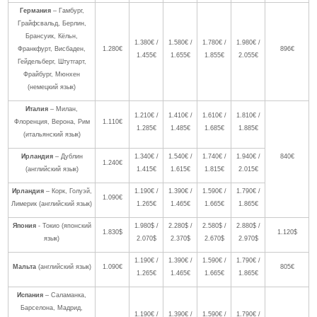
Германия
– Гамбург,
Грайфсвальд, Берлин,
Брансуик, Кёльн,
1.380€ /
1.580€ /
1.780€ /
1.980€ /
Франкфурт, Висбаден,
1.280€
896€
1.455€
1.655€
1.855€
2.055€
Гейдельберг, Штутгарт,
Фрайбург, Мюнхен
(немецкий язык)
Италия
– Милан,
1.210€ /
1.410€ /
1.610€ /
1.810€ /
Флоренция, Верона, Рим
1.110€
1.285€
1.485€
1.685€
1.885€
(итальянский язык)
Ирландия
– Дублин
1.340€ /
1.540€ /
1.740€ /
1.940€ /
840€
1.240€
(английский язык)
1.415€
1.615€
1.815€
2.015€
Ирландия
– Корк, Голуэй,
1.190€ /
1.390€ /
1.590€ /
1.790€ /
1.090€
Лимерик (английский язык)
1.265€
1.465€
1.665€
1.865€
Япония
- Токио (японский
1.980$ /
2.280$ /
2.580$ /
2.880$ /
1.830$
1.120$
язык)
2.070$
2.370$
2.670$
2.970$
1.190€ /
1.390€ /
1.590€ /
1.790€ /
Мальта
(английский язык)
1.090€
805€
1.265€
1.465€
1.665€
1.865€
Испания
– Саламанка,
Барселона, Мадрид,
1.190€ /
1.390€ /
1.590€ /
1.790€ /