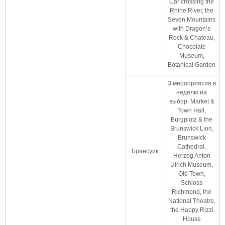
Car crossing the
Rhine River, the
Seven Mountains
with Dragon’s
Rock & Chateau,
Chocolate
Museum,
Botanical Garden
3 мероприятия в
неделю на
выбор: Market &
Town Hall,
Burgplatz & the
Brunswick Lion,
Brunswick
Cathedral,
Брансуик
Herzog Anton
Ulrich Museum,
Old Town,
Schloss
Richmond, the
National Theatre,
the Happy Rizzi
House