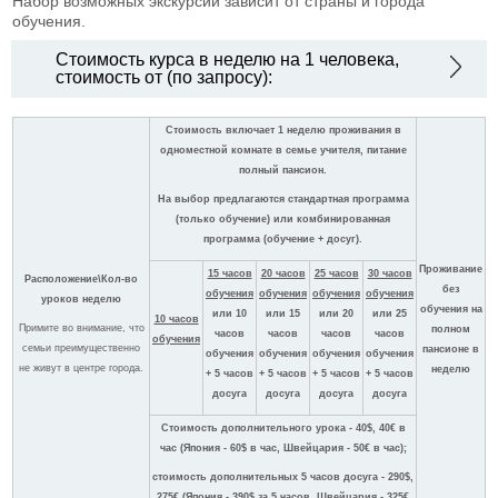
Набор возможных экскурсий зависит от страны и города
обучения.
Стоимость курса в неделю на 1 человека,
стоимость от (по запросу):
Стоимость включает 1 неделю проживания в
одноместной комнате в семье учителя, питание
полный пансион.
На выбор предлагаются стандартная программа
(только обучение) или комбинированная
программа (обучение + досуг).
Проживание
15 часов
20 часов
25 часов
30 часов
Расположение\Кол-во
без
обучения
обучения
обучения
обучения
уроков неделю
обучения на
или 10
или 15
или 20
или 25
10 часов
Примите во внимание, что
полном
часов
часов
часов
часов
обучения
семьи преимущественно
пансионе в
обучения
обучения
обучения
обучения
не живут в центре города.
неделю
+ 5 часов
+ 5 часов
+ 5 часов
+ 5 часов
досуга
досуга
досуга
досуга
Стоимость дополнительного урока - 40$, 40€ в
час (Япония - 60$ в час, Швейцария - 50€ в час);
стоимость дополнительных 5 часов досуга - 290$,
275€ (Япония - 390$ за 5 часов, Швейцария - 325€