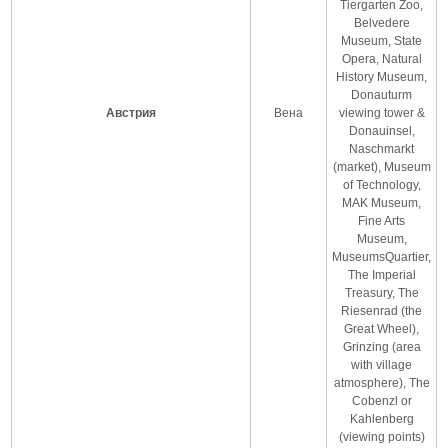
Tiergarten Zoo,
Belvedere
Museum, State
Opera, Natural
History Museum,
Donauturm
Австрия
Вена
viewing tower &
Donauinsel,
Naschmarkt
(market), Museum
of Technology,
MAK Museum,
Fine Arts
Museum,
MuseumsQuartier,
The Imperial
Treasury, The
Riesenrad (the
Great Wheel),
Grinzing (area
with village
atmosphere), The
Cobenzl or
Kahlenberg
(viewing points)