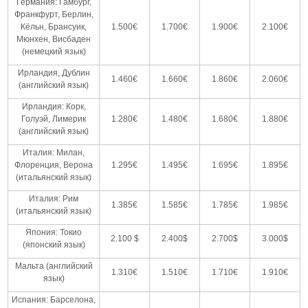
Германия: Гамбург,
Франкфурт, Берлин,
Кёльн, Брансуик,
1.500€
1.700€
1.900€
2.100€
Мюнхен, Висбаден
(немецкий язык)
Ирландия, Дублин
1.460€
1.660€
1.860€
2.060€
(английский язык)
Ирландия: Корк,
Голуэй, Лимерик
1.280€
1.480€
1.680€
1.880€
(английский язык)
Италия: Милан,
Флоренция, Верона
1.295€
1.495€
1.695€
1.895€
(итальянский язык)
Италия: Рим
1.385€
1.585€
1.785€
1.985€
(итальянский язык)
Япония: Токио
2.100 $
2.400$
2.700$
3.000$
(японский язык)
Мальта (английский
1.310€
1.510€
1.710€
1.910€
язык)
Испания: Барселона,