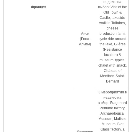
неделю на
Франция
выбор: Visit of the
Old Town &
Castle, lakeside
walk in Talloires,
cheese
Анси
production farm,
(Рона-
cycle ride around
Альпы)
the lake, Glières
(Resistance
location) &
museum, typical
chalet with snack,
Château of
Menthon-Saint-
Bernard
3 мероприятия в
неделю на
выбор: Fragonard
Perfume factory,
Archaeological
Museum, Matisse
Museum, Biot
Glass factory, a
Лазурное