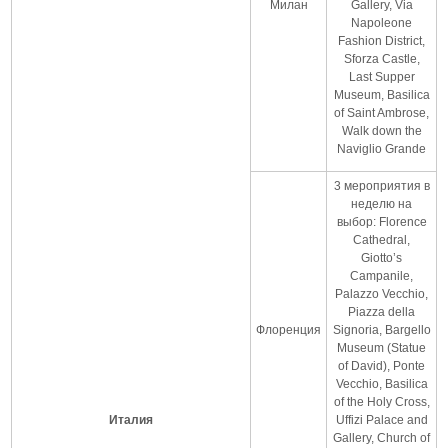
Милан
Gallery, Via
Napoleone
Fashion District,
Sforza Castle,
Last Supper
Museum, Basilica
of Saint Ambrose,
Walk down the
Naviglio Grande
3 мероприятия в
неделю на
выбор: Florence
Cathedral,
Giotto’s
Campanile,
Palazzo Vecchio,
Piazza della
Флоренция
Signoria, Bargello
Museum (Statue
of David), Ponte
Vecchio, Basilica
of the Holy Cross,
Италия
Uffizi Palace and
Gallery, Church of