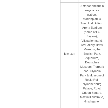
3 мероприятия в
неделю на
выбор:
Marienplatz &
Town Hall, Allianz
Arena Stadium
(home of FC
Bayern),
Viktualienmarkt,
Art Gallery, BMW
Museum, the
Мюнхен
English Park,
Aquarium,
Deutsches
Museum, Tierpark
Zoo, Olympia
Park & Museum of
RocknRoll,
Nymphenburg
Palace, Royal
Odeon Square,
Maximillianstraße,
Hirschgarten