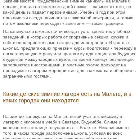
Заканчиваются Рождественские зимние каникулы на Мальте 6
января, иногда на несколько дней позже — зависит от того, на
какой день выпадает первое января. Учебный год при этом
практически всегда начинается с школьной вечеринки, и только
потом школьники переходят к занятиям — такие традиции.
На каникулах в школах почти всегда пусто, кроме тех учебных
заведений, в которых работают спортивные секции, кружки и
собственно пришкольные лагеря для иностранцев. В частных
школах, предлагающих приезжим курсы подготовки к переезду в
англоговорящую страну или программу адаптации для будущих
студентов международных вузов, на время каникул резиденции
заполняются иностранцами, и местные охотно приходят на
проводимые лагерем мероприятия для знакомства и общения с
заграничными гостями.
Какие детские зимние лагеря есть на Мальте, и в
каких городах они находятся
На зимних каникулах на Мальте детей учат английскому в
лагерях с уклоном в учебу в Сватаре, Буджиббе, Слиме и
конечно же в столице государства — Валетте. Независимо от
того, в каком городе расположена школа, условия во всех
практически одинаковые: проживание в общежитии или