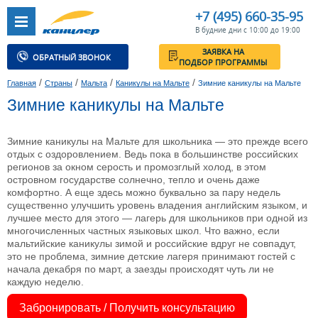
+7 (495) 660-35-95
В будние дни с 10:00 до 19:00
ЗАЯВКА НА
ОБРАТНЫЙ ЗВОНОК
ПОДБОР ПРОГРАММЫ
/
/
/
/
Главная
Страны
Мальта
Каникулы на Мальте
Зимние каникулы на Мальте
Зимние каникулы на Мальте
Зимние каникулы на Мальте для школьника — это прежде всего
отдых с оздоровлением. Ведь пока в большинстве российских
регионов за окном серость и промозглый холод, в этом
островном государстве солнечно, тепло и очень даже
комфортно. А еще здесь можно буквально за пару недель
существенно улучшить уровень владения английским языком, и
лучшее место для этого — лагерь для школьников при одной из
многочисленных частных языковых школ. Что важно, если
мальтийские каникулы зимой и российские вдруг не совпадут,
это не проблема, зимние детские лагеря принимают гостей с
начала декабря по март, а заезды происходят чуть ли не
каждую неделю.
Забронировать / Получить консультацию