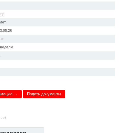
amp
 лет
23.08.26
ли
в неделю
я
льтацию →
Подать документы
ное)