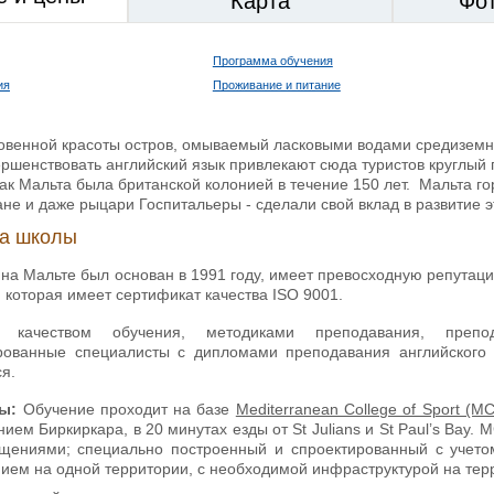
Карта
Фо
Программа обучения
ия
Проживание и питание
овенной красоты остров, омываемый ласковыми водами средиземно
ршенствовать английский язык привлекают сюда туристов круглый г
как Мальта была британской колонией в течение 150 лет. Мальта г
не и даже рыцари Госпитальеры - сделали свой вклад в развитие 
ка школы
на Мальте был основан в 1991 году, имеет превосходную репутаци
 которая имеет сертификат качества ISO 9001.
 качеством обучения, методиками преподавания, преп
ованные специалисты с дипломами преподавания английского 
я.
ы:
Обучение проходит на базе
Mediterranean College of Sport (M
нием Биркиркара, в 20 минутах езды от St Julians и St Paul’s B
ениями; специально построенный и спроектированный с учето
ием на одной территории, с необходимой инфраструктурой на терр