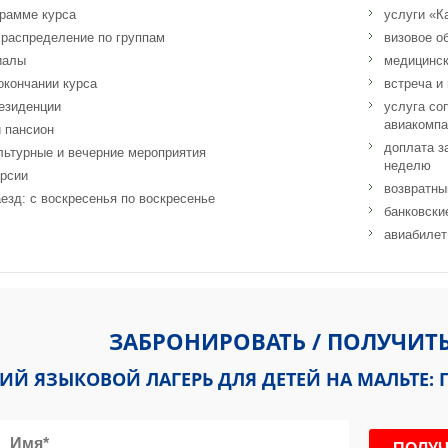
грамме курса
услуги «К
 распределение по группам
визовое о
иалы
медицинск
окончании курса
встреча и
езиденции
услуга со
авиакомпа
 пансион
доплата за
льтурные и вечерние мероприятия
неделю
урсии
возвратны
езд: с воскресенья по воскресенье
банковски
авиабилет
anean College of Sport, 50 Triq Ix, Xorrox, Birkirkara, Мальта
ЗАБРОНИРОВАТЬ / ПОЛУЧИТ
ИЙ ЯЗЫКОВОЙ ЛАГЕРЬ ДЛЯ ДЕТЕЙ НА МАЛЬТЕ: