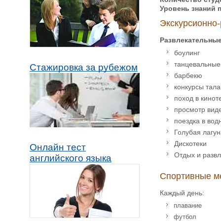
Уровень знаний 
Экскурсионно-
Развлекательны
боулинг
танцевальные 
Стажировка за рубежом
барбекю
конкурсы тала
поход в кинот
просмотр вид
поездка в вод
Голубая лагун
Дискотеки
Онлайн тест
Отдых и разв
английского языка
Спортивные м
Каждый день:
плавание
футбол