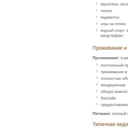
баскетбол, вол
теннис
бадминтон
игры на пляже
водный спорт: 
виндсерфинг
Проживание и
Проживание:
в р
постоянный п
проживание в 
полностью об
кондиционер
общая комнат
бассейн
предоставляют
Питание:
полный 
Типичная нед