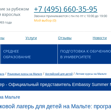
+7 (495) 660-35-95
ие за рубежом
и взрослых
Звонки принимаются с пн по пт с 10:00 до 19:00
Мой выбор (
0
)
993 года
аны
Услуги
Отзывы
Новости
СРЕДНЕЕ
ПОДГОТОВКА К ОБУЧЕНИЮ
ОБРАЗОВАНИЕ
В УНИВЕРСИТЕТЕ
/
/
/
ьта
Языковые курсы на Мальте
Английский для детей
Летние курсы на Мальте
ер - Официальный представитель Embassy Summer M
на Мальте
ковой лагерь для детей на Мальте: про