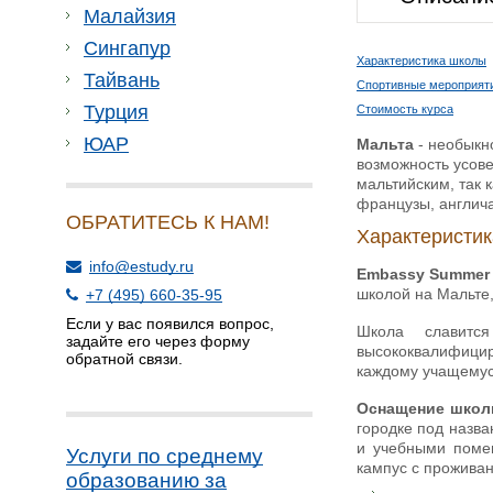
Малайзия
Сингапур
Характеристика школы
Тайвань
Спортивные мероприят
Турция
Стоимость курса
ЮАР
Мальта
- необыкн
возможность усове
мальтийским, так 
французы, англича
ОБРАТИТЕСЬ К НАМ!
Характеристи
info@estudy.ru
Embassy Summer
школой на Мальте,
+7 (495) 660-35-95
Если у вас появился вопрос,
Школа славится
задайте его через форму
высококвалифицир
обратной связи.
каждому учащемус
Оснащение школ
городке под назва
и учебными помещ
Услуги по среднему
кампус с проживан
образованию за