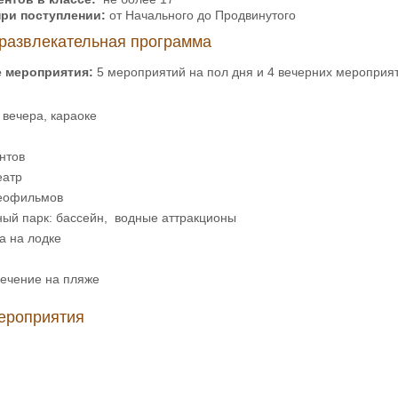
при поступлении:
от Начального до Продвинутого
развлекательная программа
е мероприятия:
5 мероприятий на пол дня и 4 вечерних мероприя
вечера, караоке
нтов
еатр
еофильмов
ный парк: бассейн, водные аттракционы
а на лодке
лечение на пляже
ероприятия