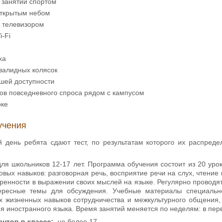
 занятий спортом
открытым небом
с телевизором
-Fi
ха
валидных колясок
ешей доступности
ов повседневного спроса рядом с кампусом
рке
учения
 день ребята сдают тест, по результатам которого их распред
для школьников 12-17 лет. Программа обучения состоит из 20 ур
овых навыков: разговорная речь, восприятие речи на слух, чтение 
еренности в выражении своих мыслей на языке. Регулярно проводя
ересные темы для обсуждения. Учебные материалы специально
х жизненных навыков сотрудничества и межкультурного общения,
ия иностранного языка. Время занятий меняется по неделям: в пер
ентов в классе:
не более 17