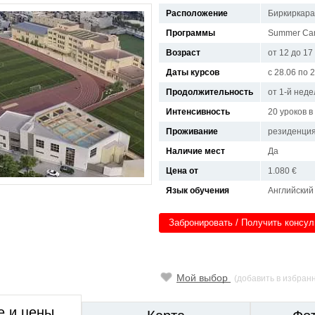
Расположение
Биркиркара
Программы
Summer C
Возраст
от 12 до 17
Даты курсов
с 28.06 по 
Продолжительность
от 1-й неде
Интенсивность
20 уроков 
Проживание
резиденци
Наличие мест
Да
Цена от
1.080 €
Язык обучения
Английский
Забронировать / Получить консу
Мой выбор
(добавить в избран
е и цены