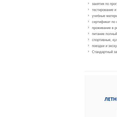
занятия по про
тестирование и
учебные матер
сертификат по 
проживание в р
питание полный
спортивные, ку
поездки и экск
Стандартный за
Адрес: The Mediterr
ЛЕТН