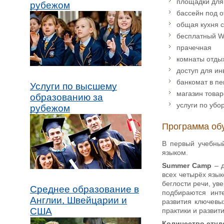
площадки для
рубежом
бассейн под 
общая кухня 
бесплатный Wi
прачечная
комнаты отды
доступ для ин
банкомат в п
Услуги по высшему
магазин товар
образованию за
услуги по убо
рубежом
Программа об
В первый учебный
языком.
Summer Camp
– 
всех четырёх язык
беглости речи, ув
Среднее образование в
подбираются инт
Англии, Швейцарии и
развития ключевы
США
практики и развит
Количество студ