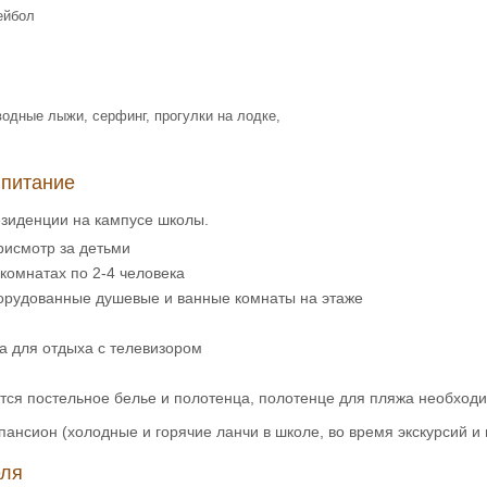
ейбол
водные лыжи, серфинг, прогулки на лодке,
 питание
езиденции на кампусе школы.
рисмотр за детьми
комнатах по 2-4 человека
орудованные душевые и ванные комнаты на этаже
а для отдыха с телевизором
ся постельное белье и полотенца, полотенце для пляжа необходи
пансион (холодные и горячие ланчи в школе, во время экскурсий 
еля