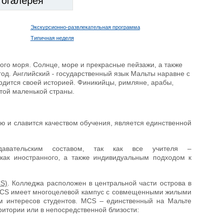
тогалерея
Экскурсионно-развлекательная программа
Типичная неделя
го моря. Солнце, море и прекрасные пейзажи, а также
од. Английский - государственный язык Мальты наравне с
ордится своей историей. Финикийцы, римляне, арабы,
этой маленькой страны.
ю и славится качеством обучения, является единственной
одавательским составом, так как все учителя –
как иностранного, а также индивидуальным подходом к
CS)
. Колледжа расположен в центральной части острова в
ay. MCS имеет многоцелевой кампус с совмещенными жилыми
м интересов студентов. MCS – единственный на Мальте
итории или в непосредственной близости: