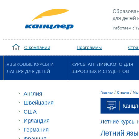
Образован
для детей 
Работаем с 1
О компании
Программы
Стр
ЯЗЫКОВЫЕ КУРСЫ И
КУРСЫ АНГЛИЙСКОГО ДЛЯ
ЛАГЕРЯ ДЛЯ ДЕТЕЙ
ВЗРОСЛЫХ И СТУДЕНТОВ
/
/
Англия
Главная
Страны
Мал
Швейцария
Канцл
США
Ирландия
Летние курсы 
Германия
Летний язы
Франция