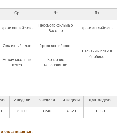
Ср
Чт
Пт
Просмотр фильма о
Уроки английского
Уроки английского
Валетте
Cкалистый пляж
Уроки английского
Песчаный пляж и
барбекю
Международный
Вечернее
вечер
мероприятие
еля
2 недели
3 недели
4 недели
Доп. Неделя
0
2.160
3.240
4.320
1.080
о оплачивается: