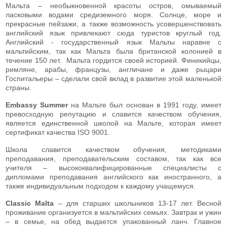
Мальта – необыкновенной красоты остров, омываемый
ласковыми водами средиземного моря. Солнце, море и
прекрасные пейзажи, а также возможность усовершенствовать
английский язык привлекают сюда туристов круглый год.
Английский - государственный язык Мальты наравне с
мальтийским, так как Мальта была британской колонией в
течение 150 лет. Мальта гордится своей историей. Финикийцы,
римляне, арабы, французы, англичане и даже рыцари
Госпитальеры – сделали свой вклад в развитие этой маленькой
страны.
Embassy Summer
на Мальте был основан в 1991 году, имеет
превосходную репутацию и славится качеством обучения,
является единственной школой на Мальте, которая имеет
сертификат качества ISO 9001.
Школа славится качеством обучения, методиками
преподавания, преподавательским составом, так как все
учителя – высококвалифицированные специалисты с
дипломами преподавания английского как иностранного, а
также индивидуальным подходом к каждому учащемуся.
Classic Malta
– для старших школьников 13-17 лет. Весной
проживание организуется в мальтийских семьях. Завтрак и ужин
– в семье, на обед выдается упакованный ланч. Главное