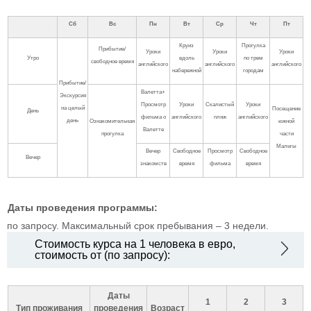
Сб
Вс
Пн
Вт
Ср
Чт
Пт
Круиз
Прогулка
Прибытие/
Уроки
Уроки
Уроки
Утро
вдоль
по трем
свободное время
английского
английского
английского
набережной
городам
Прибытие/
Валетта+
Экскурсия
Просмотр
Уроки
Cкалистый
Уроки
на целый
Посещение
День
фильма о
английского
пляж
английского
день
Ознакомительная
южной
Валетте
прогулка
части
Мальты
Вечер
Свободное
Просмотр
Свободное
Вечер
знакомств
время
фильма
время
Даты проведения программы:
по запросу. Максимальный срок пребывания – 3 недели.
Стоимость курса на 1 человека в евро,
стоимость от (по запросу):
Даты
1
2
3
Тип проживания
проведения
Возраст