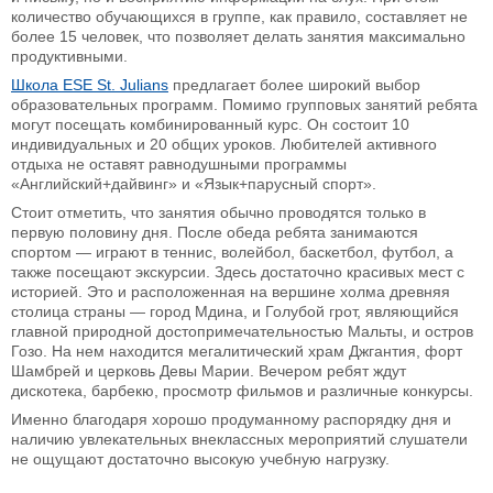
количество обучающихся в группе, как правило, составляет не
более 15 человек, что позволяет делать занятия максимально
продуктивными.
Школа ESE St. Juliаns
предлагает более широкий выбор
образовательных программ. Помимо групповых занятий ребята
могут посещать комбинированный курс. Он состоит 10
индивидуальных и 20 общих уроков. Любителей активного
отдыха не оставят равнодушными программы
«Английский+дайвинг» и «Язык+парусный спорт».
Стоит отметить, что занятия обычно проводятся только в
первую половину дня. После обеда ребята занимаются
спортом — играют в теннис, волейбол, баскетбол, футбол, а
также посещают экскурсии. Здесь достаточно красивых мест с
историей. Это и расположенная на вершине холма древняя
столица страны — город Мдина, и Голубой грот, являющийся
главной природной достопримечательностью Мальты, и остров
Гозо. На нем находится мегалитический храм Джгантия, форт
Шамбрей и церковь Девы Марии. Вечером ребят ждут
дискотека, барбекю, просмотр фильмов и различные конкурсы.
Именно благодаря хорошо продуманному распорядку дня и
наличию увлекательных внеклассных мероприятий слушатели
не ощущают достаточно высокую учебную нагрузку.