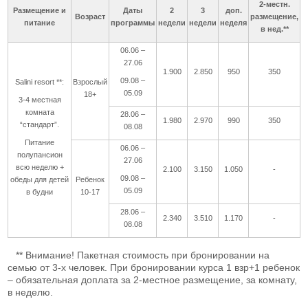
2-местн.
Размещение и
Даты
2
3
доп.
Возраст
размещение,
питание
программы
недели
недели
неделя
в нед.**
06.06 –
27.06
1.900
2.850
950
350
09.08 –
Salini resort **:
Взрослый
05.09
18+
3-4 местная
комната
28.06 –
1.980
2.970
990
350
“стандарт”.
08.08
Питание
06.06 –
полупансион
27.06
всю неделю +
2.100
3.150
1.050
-
09.08 –
обеды для детей
Ребенок
05.09
в будни
10-17
28.06 –
2.340
3.510
1.170
-
08.08
** Внимание! Пакетная стоимость при бронировании на
семью от 3-х человек. При бронировании курса 1 взр+1 ребенок
– обязательная доплата за 2-местное размещение, за комнату,
в неделю.