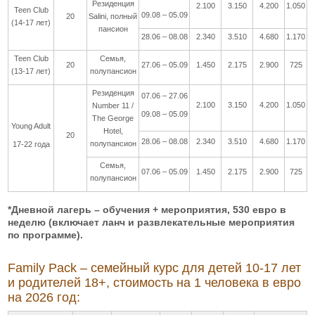
Резиденция
2.100
3.150
4.200
1.050
Teen Club
09.08 – 05.09
20
Salini, полный
(14-17 лет)
пансион
28.06 – 08.08
2.340
3.510
4.680
1.170
Teen Club
Семья,
20
27.06 – 05.09
1.450
2.175
2.900
725
(13-17 лет)
полупансион
Резиденция
07.06 – 27.06
2.100
3.150
4.200
1.050
Number 11 /
09.08 – 05.09
The George
Young Adult
Hotel,
20
28.06 – 08.08
2.340
3.510
4.680
1.170
полупансион
17-22 года
Семья,
07.06 – 05.09
1.450
2.175
2.900
725
полупансион
*Дневной лагерь – обучения + мероприятия, 530
евро в
неделю (включает ланч и развлекательные мероприятия
по программе).
Family Pack – семейный курс для детей 10-17 лет
и родителей 18+, стоимость на 1 человека в евро
на 2026 год: