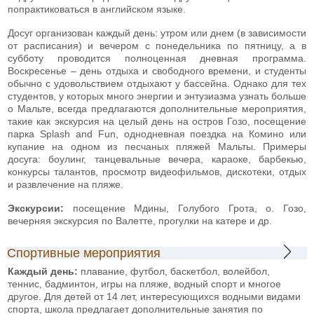
попрактиковаться в английском языке.
Досуг организован каждый день: утром или днем (в зависимости
от расписания) и вечером с понедельника по пятницу, а в
субботу проводится полноценная дневная программа.
Воскресенье – день отдыха и свободного времени, и студенты
обычно с удовольствием отдыхают у бассейна. Однако для тех
студентов, у которых много энергии и энтузиазма узнать больше
о Мальте, всегда предлагаются дополнительные мероприятия,
такие как экскурсия на целый день на остров Гозо, посещение
парка Splash and Fun, однодневная поездка на Комино или
купание на одном из песчаных пляжей Мальты. Примеры
досуга: боулинг, танцевальные вечера, караоке, барбекью,
конкурсы талантов, просмотр видеофильмов, дискотеки, отдых
и развлечение на пляже.
Экскурсии:
посещение Мдины, Голубого Грота, о. Гозо,
вечерняя экскурсия по Валетте, прогулки на катере и др.
Спортивные мероприятия
Каждый день:
плавание, футбол, баскетбол, волейбол,
теннис, бадминтон, игры на пляже, водный спорт и многое
другое. Для детей от 14 лет, интересующихся водными видами
спорта, школа предлагает дополнительные занятия по