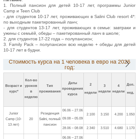
1. Полный пансион для детей 10-17 лет, программы Junior
Camp и Teen Club
- для студентов 10-17 лет, проживающих в Salini Club resort 4*:
по выходным пакетированный ланч;
- для студентов 13-17 лет, проживающих в семье: завтраки и
ужины с семьёй, обеды – пакетированный ланч в школе;
2. для студентов 17-22 года – полупансион;
3. Family Pack – полупансион всю неделю + обеды для детей
10-17 лет в будни.
Стоимость курса на 1 человека в евро на 2026
год:
Кол-во
Даты
2
Доп.
Возраст и
уроков
Тип
3
4
проведения
курс*
в
проживания
недели
недели
недели
нед.
курса
неделю
06.06 – 27.06
Junior
Резиденция
2.100
3.150
4.200
1.050
09.08 – 05.09
Camp (10-
20
Salini, полный
13 лет)
пансион
28.06 – 08.08
2.340
3.510
4.680
1.170
06.06 – 27.06