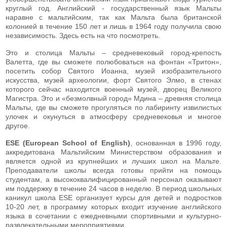
круглый год. Английский - государственный язык Мальты
наравне с мальтийским, так как Мальта была британской
колонией в течение 150 лет и лишь в 1964 году получила свою
независимость. Здесь есть на что посмотреть.
Это и столица Мальты – средневековый город-крепость
Валетта, где вы сможете полюбоваться на фонтан «Тритон»,
посетить собор Святого Иоанна, музей изобразительного
искусства, музей археологии, форт Святого Элмо, в стенах
которого сейчас находится военный музей, дворец Великого
Магистра. Это и «безмолвный город» Мдина – древняя столица
Мальты, где вы сможете прогуляться по лабиринту извилистых
улочек и окунуться в атмосферу средневековья и многое
другое.
ESE (European School of English)
, основанная в 1996 году,
аккредитована Мальтийским Министерством образования и
является одной из крупнейших и лучших школ на Мальте.
Преподаватели школы всегда готовы прийти на помощь
студентам, а высококвалифицированный персонал оказывают
им поддержку в течение 24 часов в неделю. В период школьных
каникул школа ESE организует курсы для детей и подростков
10-20 лет, в программу которых входит изучение английского
языка в сочетании с ежедневными спортивными и культурно-
развлекательными мероприятиями.