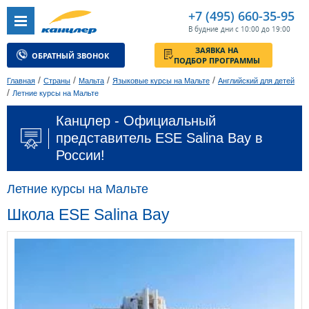
+7 (495) 660-35-95
В будние дни с 10:00 до 19:00
ЗАЯВКА НА
ОБРАТНЫЙ ЗВОНОК
ПОДБОР ПРОГРАММЫ
/
/
/
/
Главная
Страны
Мальта
Языковые курсы на Мальте
Английский для детей
/
Летние курсы на Мальте
Канцлер - Официальный
представитель ESE Salina Bay в
России!
Летние курсы на Мальте
Школа ESE Salina Bay