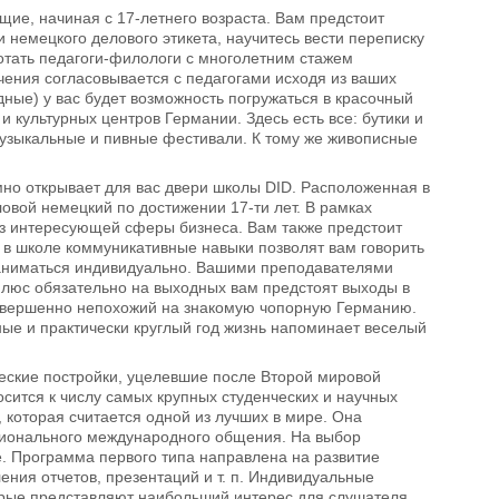
ющие, начиная с 17-летнего возраста. Вам предстоит
 немецкого делового этикета, научитесь вести переписку
ботать педагоги-филологи с многолетним стажем
чения согласовывается с педагогами исходя из ваших
ные) у вас будет возможность погружаться в красочный
 культурных центров Германии. Здесь есть все: бутики и
музыкальные и пивные фестивали. К тому же живописные
но открывает для вас двери школы DID. Расположенная в
овой немецкий по достижении 17-ти лет. В рамках
из интересующей сферы бизнеса. Вам также предстоит
 в школе коммуникативные навыки позволят вам говорить
 заниматься индивидуально. Вашими преподавателями
плюс обязательно на выходных вам предстоят выходы в
 совершенно непохожий на знакомую чопорную Германию.
ые и практически круглый год жизнь напоминает веселый
ческие постройки, уцелевшие после Второй мировой
осится к числу самых крупных студенческих и научных
 которая считается одной из лучших в мире. Она
сионального международного общения. На выбор
е. Программа первого типа направлена на развитие
ления отчетов, презентаций и т. п. Индивидуальные
орые представляют наибольший интерес для слушателя.