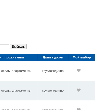
Выбрать
ип проживания
Даты курсов
Мой выбор
, отель, апартаменты
круглогодично
, отель, апартаменты
круглогодично