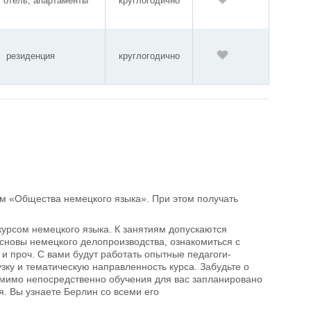
, отель, апартаменты
круглогодично
резиденция
круглогодично
м «Общества немецкого языка». При этом получать
урсом немецкого языка. К занятиям допускаются
основы немецкого делопроизводства, ознакомиться с
 проч. С вами будут работать опытные педагоги-
зку и тематическую направленность курса. Забудьте о
Помимо непосредственно обучения для вас запланировано
. Вы узнаете Берлин со всеми его