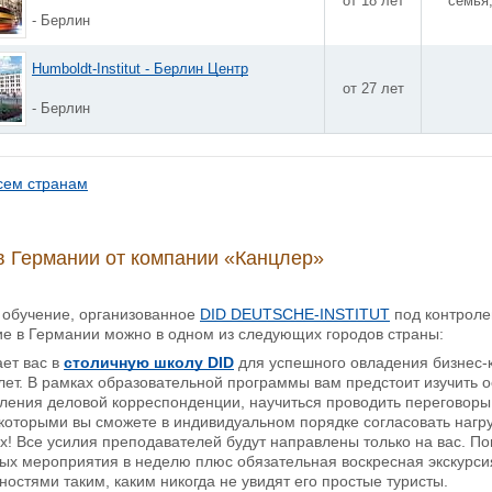
от 18 лет
семья
- Берлин
Humboldt-Institut - Берлин Центр
от 27 лет
- Берлин
сем странам
в Германии от компании «Канцлер»
 обучение, организованное
DID DEUTSCHE-INSTITUT
под контроле
ие в Германии можно в одном из следующих городов страны:
ет вас в
столичную школу DID
для успешного овладения бизнес-к
 лет. В рамках образовательной программы вам предстоит изучить 
ения деловой корреспонденции, научиться проводить переговоры и
 которыми вы сможете в индивидуальном порядке согласовать нагру
х! Все усилия преподавателей будут направлены только на вас. 
ых мероприятия в неделю плюс обязательная воскресная экскурсия
остями таким, каким никогда не увидят его простые туристы.