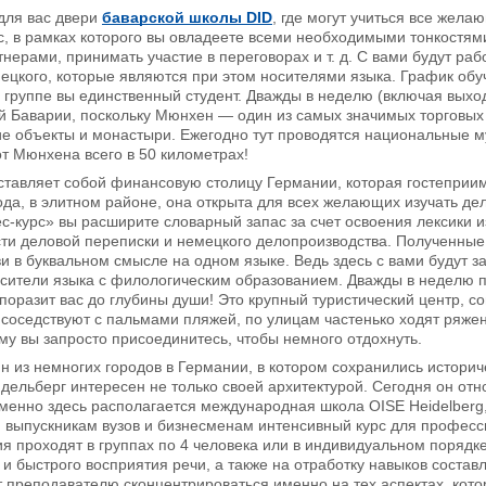
для вас двери
баварской школы DID
, где могут учиться все жела
с, в рамках которого вы овладеете всеми необходимыми тонкостями
тнерами, принимать участие в переговорах и т. д. С вами будут ра
цкого, которые являются при этом носителями языка. График обу
 группе вы единственный студент. Дважды в неделю (включая выход
 Баварии, поскольку Мюнхен — один из самых значимых торговых и
ие объекты и монастыри. Ежегодно тут проводятся национальные 
т Мюнхена всего в 50 километрах!
тавляет собой финансовую столицу Германии, которая гостеприим
да, в элитном районе, она открыта для всех желающих изучать дел
-курс» вы расширите словарный запас за счет освоения лексики 
ти деловой переписки и немецкого делопроизводства. Полученные
и в буквальном смысле на одном языке. Ведь здесь с вами будут
осители языка с филологическим образованием. Дважды в неделю 
поразит вас до глубины души! Это крупный туристический центр,
соседствуют с пальмами пляжей, по улицам частенько ходят ряжен
ому вы запросто присоединитесь, чтобы немного отдохнуть.
 из немногих городов в Германии, в котором сохранились истори
дельберг интересен не только своей архитектурой. Сегодня он отн
менно здесь располагается международная школа OISE Heidelberg,
и выпускникам вузов и бизнесменам интенсивный курс для профес
я проходят в группах по 4 человека или в индивидуальном порядк
 и быстрого восприятия речи, а также на отработку навыков состав
т преподавателю сконцентрироваться именно на тех аспектах, кот