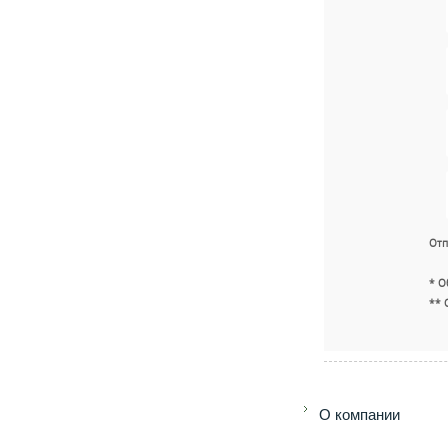
Отп
* О
** 
O компании