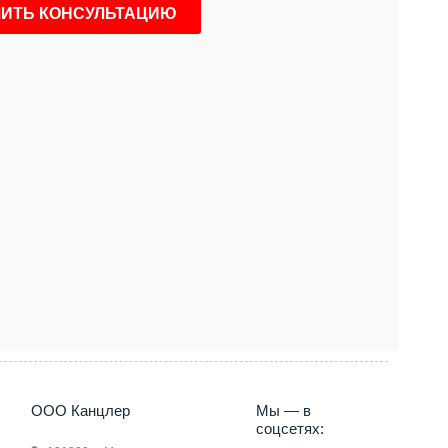
5) 660-35-95
ООО Канцлер
Мы — в
соцсетях: