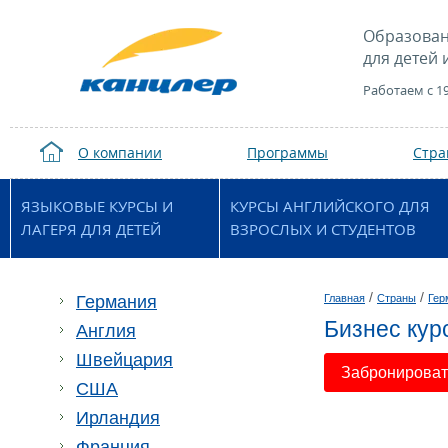
Образован
для детей 
Работаем с 1
О компании
Программы
Стр
ЯЗЫКОВЫЕ КУРСЫ И
КУРСЫ АНГЛИЙСКОГО ДЛЯ
ЛАГЕРЯ ДЛЯ ДЕТЕЙ
ВЗРОСЛЫХ И СТУДЕНТОВ
/
/
Германия
Главная
Страны
Гер
Бизнес кур
Англия
Швейцария
Забронировать
США
Ирландия
Франция