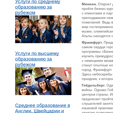
Услуги по среднему
Мюнхен.
Откроет 
образованию за
пройти бизнес-кур
рубежом
с клиентами и пар
преподавания неме
пожеланий. Ведь в
мир гостеприимной
музеи, олимпийск
Альпы находятся о
Франкфурт.
Предс
самом сердце горо
программы «Бизнес
Услуги по высшему
изучить премудрос
образованию за
с немецкими визав
рубежом
станут опытные н
город. Франкфурт 
Здесь небоскребы 
праздник, к котор
Гейдельберг.
Один
войны. Однако Гей
центров страны. И
предлагает пройт
слушателей заняти
Среднее образование в
языковой практики
Англии, Швейцарии и
занятия позволяю