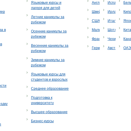
Языковые курсы и
Англия
Испания
Бел
лагеря для детей
лер
Швейцария
Ирландия
Кип
Летние каникулы за
США
Италия
Япо
рубежом
ва в
Мальта
Шотландия
Кит
Осенние каникулы за
рубежом
Франция
Чехия
Кан
ов
Весенние каникулы за
Германия
Австрия
ОА
рубежом
Зимние каникулы за
рубежом
Языковые курсы для
студентов и взрослых
ости
Среднее образование
Подготовка к
университету
ездку
Высшее образование
Бизнес-курсы
е