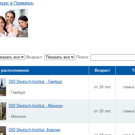
курс в Германии
Возраст:
Поиск:
 расположение
Возраст
Т
DID Deutsch-Institut - Гамбург
от 18 лет
семья
- Гамбург
DID Deutsch-Institut - Мюнхен
от 18 лет
семья
- Мюнхен
DID Deutsch-Institut -Берлин