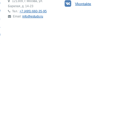
121309, г. Москва, ул.
ьгия
Vkontakte
Барклая, д. 14-23
р
Тел.:
+7 (495) 660-35-95
Email:
info@estudy.ru
ния
ай
ада
Э