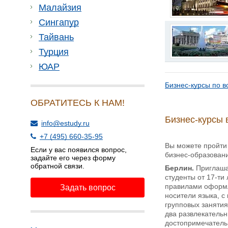
Малайзия
Сингапур
Тайвань
Турция
ЮАР
Бизнес-курсы по в
ОБРАТИТЕСЬ К НАМ!
Бизнес-курсы 
info@estudy.ru
+7 (495) 660-35-95
Вы можете пройти
Если у вас появился вопрос,
бизнес-образован
задайте его через форму
обратной связи.
Берлин.
Приглаша
студенты от 17-ти
правилами оформл
Задать вопрос
носители языка, с
групповых занятия
два развлекательн
достопримечательн