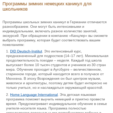
Программы зимних немецких каникул для
школьников
Программы школьных зимних каникул в Германии отличаются
разнообразием. Они могут быть интенсивными и
индивидуальными, включать разное количество занятий,
экскурсий. При обращении в компанию «Канцлер» вы сможете
выбрать программу, которая будет соответствовать вашим
пожеланиям:
DID Deutsch-Institut
. Это интенсивный курс,
предназначенный для подростков (14–17 лет). Минимальная
продолжительность поездки – неделя. Каждый год школа
выпускает более 10 тысяч студентов и учеников из 30 стран
мира. Обучение проходит в Аугсбурге – величественном,
старинном городе, который находится всего в получасе от
Мюнхена. В эпоху Возрождения он был центром музыки,
живописи и архитектуры, поэтому детям будет интересно не
только учиться, но и наслаждаться окружающей красотой.
Home Language International
. Эта детская языковая
программа поможет выучить немецкий и приятно провести
время. Предусматривает индивидуальное обучение в семье
учителя-носителя языка. Программа полностью
определяется персональными потребностями ребенка в