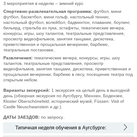
3 мероприятия в неделю – зимний курс
Спортивно-развлекательная программа:
футбол, мини
футбол, баскетбол, мини гольф, настольный теннис,
настольный футбол, волейбол, бадминтон, плавание, боулинг,
бильярд, стрельба из лука, эстафеты,
тематические вечера,
конкурсы, игры, шоу талантов, театральные представления,
просмотр видеофильмов, занятия танцами, дискотека,
приветственная и прощальная вечеринки, барбекю,
театральные постановки..
Развлечения:
тематические вечера, конкурсы, игры, шоу
талантов, театральные представления, просмотр
видеофильмов, занятия танцами, дискотека, приветственная и
прощальная вечеринки, барбекю в лесу, посещение театра под
открытым небом.
Варианты экскурсий:
1 экскурсия на целый день в выходной
день (обзорная экскурсия по Аугсбургу, Мюнхен, Бодензее,
Kloster Oberschönefeld, исторический музей, Füssen: Visit of
Castle Neuschwanstein и др.).
ДАТЫ ЗАЕЗДОВ:
по запросу..
Типичная неделя обучения в Аугсбурге: