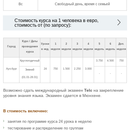
Вс
Свободный день, время с семьей
Стоимость курса на 1 человека в евро,
стоимость от (по запросу):
Курс / Даты
Уроки
1
2
3
4
5
6
Доп.
Город
проведения
в нед.
неделя
недели
недели
недели
недель
недель
неделя
курса
Круглогодичный
3.750
4.500
750
Аугсбург
24
750
1.500
2.250
3.000
Зимний
-
-
-
(01.01-28.01)
Возможно сдать международный экзамен
Telc
на закрепление
уровня знания языка. Экзамен сдается в Мюнхене.
В стоимость включено:
занятия по программе курса 24 урока в неделю
тестирование и распределение по группам