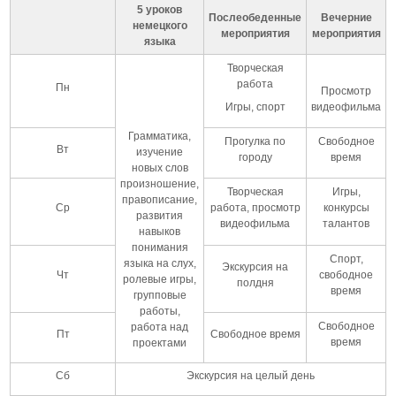
5 уроков
Послеобеденные
Вечерние
немецкого
мероприятия
мероприятия
языка
Творческая
работа
Пн
Просмотр
Игры, спорт
видеофильма
Грамматика,
Прогулка по
Свободное
Вт
изучение
городу
время
новых слов
произношение,
Творческая
Игры,
правописание,
Ср
работа, просмотр
конкурсы
развития
видеофильма
талантов
навыков
понимания
Спорт,
языка на слух,
Экскурсия на
Чт
свободное
ролевые игры,
полдня
время
групповые
работы,
Свободное
работа над
Пт
Свободное время
время
проектами
Сб
Экскурсия на целый день