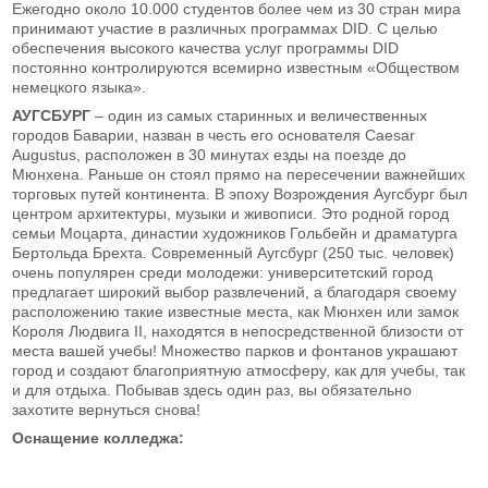
Ежегодно около 10.000 студентов более чем из 30 стран мира
принимают участие в различных программах DID. С целью
обеспечения высокого качества услуг программы DID
постоянно контролируются всемирно известным «Обществом
немецкого языка».
АУГСБУРГ
– один из самых старинных и величественных
городов Баварии, назван в честь его основателя Caesar
Augustus, расположен в 30 минутах езды на поезде до
Мюнхена. Раньше он стоял прямо на пересечении важнейших
торговых путей континента. В эпоху Возрождения Аугсбург был
центром архитектуры, музыки и живописи. Это родной город
семьи Моцарта, династии художников Гольбейн и драматурга
Бертольда Брехта. Современный Аугсбург (250 тыс. человек)
очень популярен среди молодежи: университетский город
предлагает широкий выбор развлечений, а благодаря своему
расположению такие известные места, как Мюнхен или замок
Короля Людвига II, находятся в непосредственной близости от
места вашей учебы! Множество парков и фонтанов украшают
город и создают благоприятную атмосферу, как для учебы, так
и для отдыха. Побывав здесь один раз, вы обязательно
захотите вернуться снова!
Оснащение колледжа: