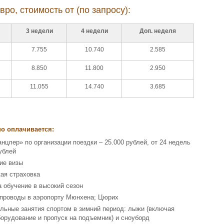
ро, стоимость от (по запросу):
3 недели
4 недели
Доп. неделя
7.755
10.740
2.585
8.850
11.800
2.950
11.055
14.740
3.685
о оплачивается:
анцлер» по организации поездки – 25.000 рублей, от 24 недель
ублей
ие визы
ая страховка
а обучение в высокий сезон
 проводы в аэропорту Мюнхена; Цюрих
льные занятия спортом в зимний период: лыжи (включая
орудование и пропуск на подъемник) и сноуборд