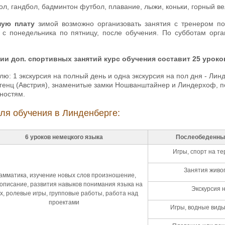
ол, гандбол, бадминтон футбол, плавание, лыжи, коньки, горный в
ную плату
зимой возможно организовать занятия с тренером 
 с понедельника по пятницу, после обучения. По субботам орг
ии доп. спортивных занятий курс обучения составит 25 уроко
лю: 1 экскурсия на полный день и одна экскурсия на пол дня - Линда
генц (Австрия), знаменитые замки Ношванштайнер и Линдерхоф, по
ностям.
ля обучения в Линденберге:
6 уроков немецкого языка
Послеобеденны
Игры, спорт на т
Занятия живо
амматика, изучение новых слов произношение,
описание, развития навыков понимания языка на
Экскурсия 
х, ролевые игры, групповые работы, работа над
проектами
Игры, водные виды