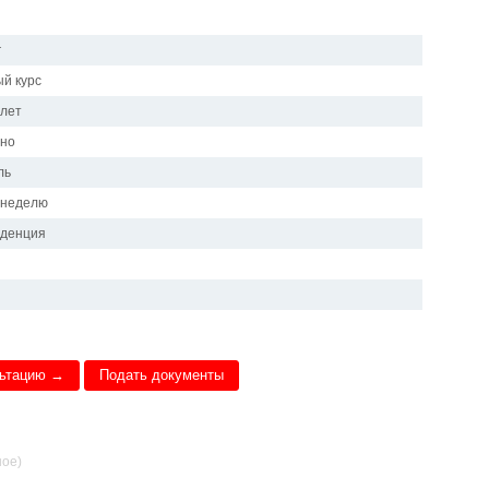
г
й курс
 лет
чно
ль
в неделю
иденция
льтацию →
Подать документы
ное)