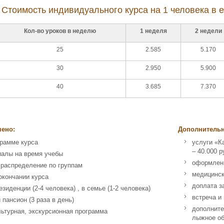
Стоимость индивидуального курса на 1 человека в ев
Кол-во уроков в неделю
1 неделя
2 недели
25
2.585
5.170
30
2.950
5.900
40
3.685
7.370
чено:
Дополнительн
грамме курса
услуги «К
– 40.000 р
иалы на время учебы
оформлен
 распределение по группам
медицинск
окончании курса
доплата з
зиденции (2-4 человека) , в семье (1-2 человека)
встреча и
 пансион (3 раза в день)
дополните
льтурная, экскурсионная программа
лыжное об