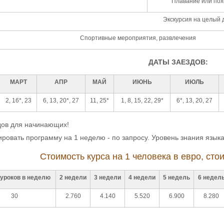
Плавание или пох
Экскурсия на целый 
Спортивные мероприятия, развлечения
ДАТЫ ЗАЕЗДОВ:
МАРТ
АПР
МАЙ
ИЮНЬ
ИЮЛЬ
2, 16*, 23
6, 13, 20*, 27
11, 25*
1, 8, 15, 22, 29*
6*, 13, 20, 27
в для начинающих!
ровать программу на 1 неделю - по запросу. Уровень знания языка
Стоимость курса на 1 человека в евро, стои
 уроков в неделю
2 недели
3 недели
4 недели
5 недель
6 недел
30
2.760
4.140
5.520
6.900
8.280