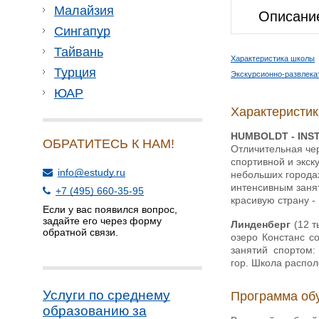
Малайзия
Описани
Сингапур
Тайвань
Характеристика школы
Турция
Экскурсионно-развлека
ЮАР
Характеристи
HUMBOLDT - INS
ОБРАТИТЕСЬ К НАМ!
Отличительная чер
спортивной и экск
info@estudy.ru
небольших городах
интенсивным занят
+7 (495) 660-35-95
красивую страну -
Если у вас появился вопрос,
задайте его через форму
Линденберг
(12 
обратной связи.
озеро Констанс с
занятий спортом:
гор. Школа распол
Услуги по среднему
Программа об
образованию за