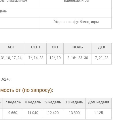
од по магазинам
Барбекью, игры
день
Украшение футболок, игры
АВГ
СЕНТ
ОКТ
НОЯБ
ДЕК
3*, 10, 17, 24
7*, 14, 28
12*, 19
2, 16*, 23, 30
7, 21, 28
 А2+.
мость от (по запросу):
ь
7 недель
8 недель
9 недель
10 недель
Доп. неделя
9.660
11.040
12.420
13.800
1.125