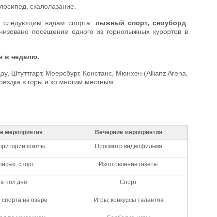
елосипед, скалолазание.
по следующим видам спорта:
лыжный спорт, сноуборд
.
анизовано посещение одного из горнолыжных курортов в
в в неделю.
у, Штуттгарт, Меерсбург, Констанс, Мюнхен (Allianz Arena,
ездка в горы и ко многим местным
е мероприятия
Вечерние мероприятия
ерритории школы
Просмотр видеофильма
писью, спорт
Изготовление газеты
на пол дня
Спорт
 спорта на озере
Игры, конкурсы талантов