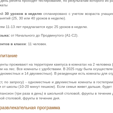
день ребята проходят тестирование, по результатам которого их 
каты
тий
30 уроков в неделю
спланировано с учетом возраста учащих
анятий (25, 30 или 40 уроков в неделю).
тям 11-13 лет предлагается курс 25 уроков в неделю.
языка:
от Начального до Продвинутого (А1-С2).
ентов в классе
: 11 человек.
 питание
денты проживают на территории кампуса в комнатах на 2 человека (
и на лес. Все комнаты с удобствами. В 2025 году была осуществл
одноместных и 14 двухместных). В резиденции есть комнаты для от
ст, по запросу) - одноместные и двухместные комнаты в гостепр
 от школы (10-20 минут пешком). Если семья живет дальше, будет
ансион (три раза в день) в школьной столовой, фрукты в течение
ной столовой, фрукты в течение дня.
развлекательная программа