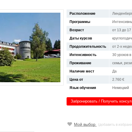
Расположение
Линденбер
Программы
Интенсивны
Возраст
от 13 до 17
Даты курсов
круглогоди
Продолжительность
от 2-х неде
Интенсивность
30 уроков 
Проживание
семья, рез
Наличие мест
Да
Цена от
2.760 €
Язык обучения
Немецкий
Забронировать / Получить консу
Мой выбор
(добавить в избран