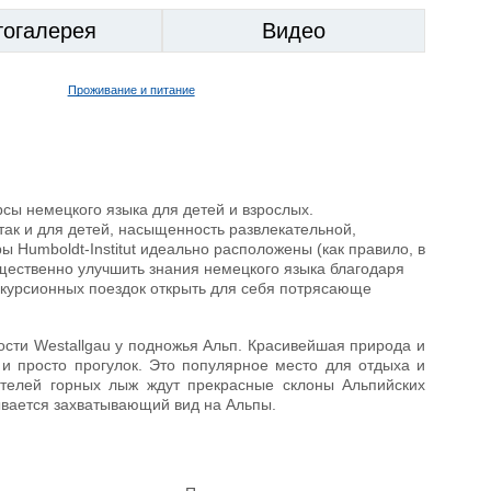
тогалерея
Видео
Проживание и питание
сы немецкого языка для детей и взрослых.
 так и для детей, насыщенность развлекательной,
 Humboldt-Institut идеально расположены (как правило, в
ущественно улучшить знания немецкого языка благодаря
экскурсионных поездок открыть для себя потрясающе
ности Westallgau у подножья Альп. Красивейшая природа и
 и просто прогулок. Это популярное место для отдыха и
ителей горных лыж ждут прекрасные склоны Альпийских
ывается захватывающий вид на Альпы.