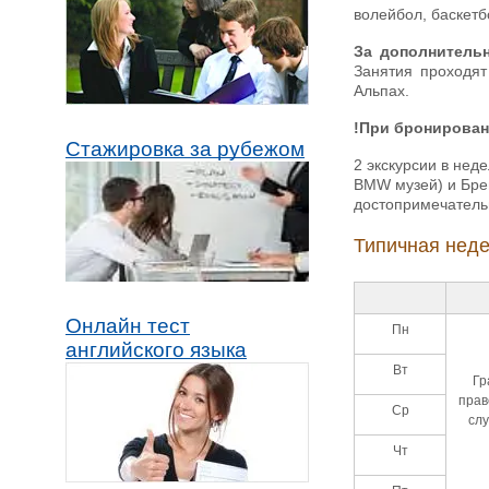
волейбол, баскетб
За дополнитель
Занятия проходят
Альпах.
!При бронирован
Стажировка за рубежом
2 экскурсии в неде
BMW музей) и Бре
достопримечатель
Типичная неде
Онлайн тест
Пн
английского языка
Вт
Гр
прав
Ср
слу
Чт