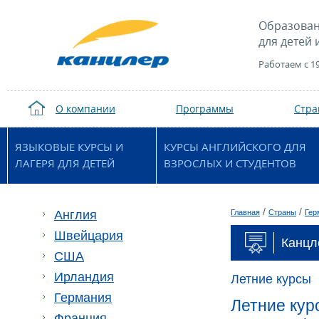
Образован
для детей 
Работаем с 1
О компании
Программы
Стр
ЯЗЫКОВЫЕ КУРСЫ И
КУРСЫ АНГЛИЙСКОГО ДЛЯ
ЛАГЕРЯ ДЛЯ ДЕТЕЙ
ВЗРОСЛЫХ И СТУДЕНТОВ
/
/
Англия
Главная
Страны
Гер
Швейцария
Канцл
США
Ирландия
Летние курсы
Германия
Летние курс
Франция