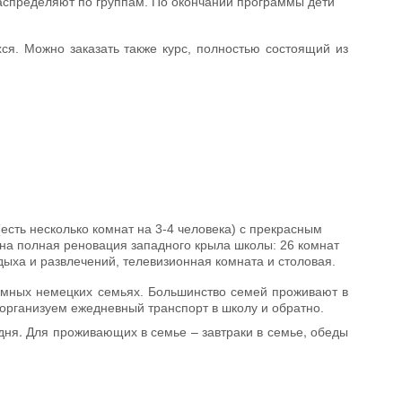
распределяют по группам. По окончании программы дети
ся. Можно заказать также курс, полностью состоящий из
есть несколько комнат на 3-4 человека) с прекрасным
ена полная реновация западного крыла школы: 26 комнат
дыха и развлечений, телевизионная комната и столовая.
иимных немецких семьях. Большинство семей проживают в
 организуем ежедневный транспорт в школу и обратно.
 дня. Для проживающих в семье – завтраки в семье, обеды