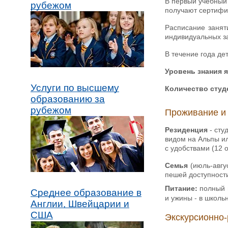
В первый учебный 
рубежом
получают сертифи
Расписание заня
индивидуальных з
В течение года де
Уровень знания 
Услуги по высшему
Количество студ
образованию за
рубежом
Проживание и
Резиденция
- сту
видом на Альпы ил
с удобствами (12 
Семья
(июль-авгу
пешей доступности
Питание:
полный п
Среднее образование в
и ужины - в школь
Англии, Швейцарии и
США
Экскурсионно-