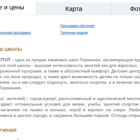
е и цены
Карта
Фо
Программа обучения
тельная программа
Типичная неделя
ка школы
TITUT
- одна из лучших языковых школ Германии, организующая кур
та этой школы - высокая интенсивность занятий как для взрослых,
урсионной программ, а также и абсолютный комфорт. Детские центры
, на лоне природы), а также дают возможность детям не только с
иям, но и как следует отдохнуть, заняться спортом, а в течение 
 Германию.
тыс. жителей) - город-курорт, расположенный в идиллической мест
оздают оптимальные условия для жизни, учебы, занятий спортом
 катанием на лыжах и коньках, игрой в керлинг на озере. Люб
ожена в центре города, и окружена большим парком. Отсюда откр
учения