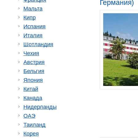
Германия)
Мальта
Кипр
Испания
Италия
Шотландия
Чехия
Австрия
Бельгия
Япония
Китай
Канада
Нидерланды
ОАЭ
Таиланд
Корея