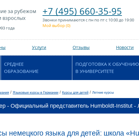
+7 (495) 660-35-95
ие за рубежом
и взрослых
Звонки принимаются с пн по пт с 10:00 до 19:00
Мой выбор (
0
)
993 года
аны
Услуги
Отзывы
Новости
СРЕДНЕЕ
ПОДГОТОВКА К ОБУЧЕНИЮ
ОБРАЗОВАНИЕ
В УНИВЕРСИТЕТЕ
/
/
/
мания
Языковые курсы в Германии
Курсы для детей
Летние курсы
ер - Официальный представитель Humboldt-Institut -
ы немецкого языка для детей: школа «Humb