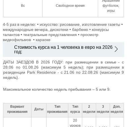
Украшение
Вс
Свободное время
футболок,
игры
4-5 раз в неделю:
• искусство: рисование, изготовление газеты
•
международные вечера, дискотеки
• барбекю
• конкурсы
талантов
• театральные представления
• просмотр
видеофильмов
• караоке
Стоимость курса на 1 человека в евро на 2026
год:
ДАТЫ ЗАЕЗДОВ В 2026 ГОДУ: при размещении в семье - с
28.06 по 01.08.26 (максимум 5 недель); при размещении в
резиденции Park Residence - с 21.06 по 22.08.26 (максимум 9
недель).
Максимальное количество недель пребывания – 5 или 9.
Вариант
Тип
Тип
2
3
Доп.
Даты
проживания
проживания
курса
недели
недели
неделя
20
уроков