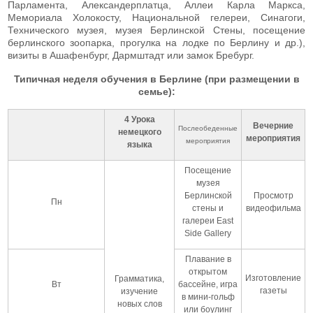
Парламента, Александерплатца, Аллеи Карла Маркса,
Мемориала Холокосту, Национальной гелереи, Синагоги,
Технического музея, музея Берлинской Стены, посещение
берлинского зоопарка, прогулка на лодке по Берлину и др.),
визиты в Ашафенбург, Дармштадт или замок Бребург.
Типичная неделя обучения в Берлине (при размещении в
семье):
4 Урока
Вечерние
Послеобеденные
немецкого
мероприятия
мероприятия
языка
Посещение
музея
Берлинской
Просмотр
Пн
стены и
видеофильма
галереи East
Side Gallery
Плавание в
открытом
Изготовление
Грамматика,
Вт
бассейне, игра
газеты
изучение
в мини-гольф
новых слов
или боулинг