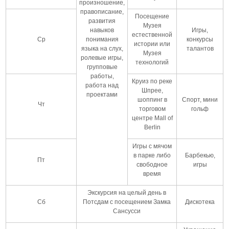
произношение,
правописание,
Посещение
развития
Музея
навыков
Игры,
естественной
Ср
понимания
конкурсы
истории или
языка на слух,
талантов
Музея
ролевые игры,
технологий
групповые
работы,
Круиз по реке
работа над
Шпрее,
проектами
шоппинг в
Спорт, мини
Чт
торговом
гольф
центре Mall of
Berlin
Игры с мячом
в парке либо
Барбекью,
Пт
свободное
игры
время
Экскурсия на целый день в
Сб
Потсдам с посещением Замка
Дискотека
Сансусси