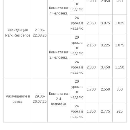
1.900
2.850
950
в
Комната на
неделю
4 человека
24
урока в
2.050
3.075
1.025
неделю
Резиденция
21.06-
Park Residence
22.08.26
20
уроков
2.150
3.225
1.075
в
Комната на
неделю
2 человека
24
урока в
2.300
3.450
1.150
неделю
20
уроков
1.700
2.550
850
в
Комната на
Размещение в
29.06-
неделю
2-4
семье
26.07.25
человека
24
урока в
1.850
2.775
925
неделю