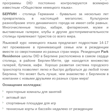
программы DID постоянно контролируются всемирно
известным «Обществом немецкого языка».
БЕРЛИН
- столица Германии - буквально за несколько лет
превратилась в настоящий мегаполис. Культурное
разнообразие этого динамичного города не имеет себе равных.
Многочисленные театры, кабаре, филармония, музеи и
выставочные галереи, клубы и другие достопримечательности
столицы привлекают туристов со всего мира.
Языковой курс немецкого языка предлагает подросткам 14-17
лет проживание в принимающей семье или в резиденции
вместе со сверстниками из разных стран мира. Резиденция
Park
Residence
школы DID в Берлине расположена в самом сердце
столицы, в районе Берлин-Митте, где находится множество
галерей, бутиков, кафе. Хорошо развитая система городского
транспорта позволяет легко и быстро добраться до любой точки
Берлина. Что может быть лучше, чем знакомство с Берлином в
компании с новыми друзьями из разных стран мира!
Оснащение колледжа:
просторные комнаты для занятий
актовый зал
спортивные площадки для игр
теннисные корты и бассейн недалеко от резиденции