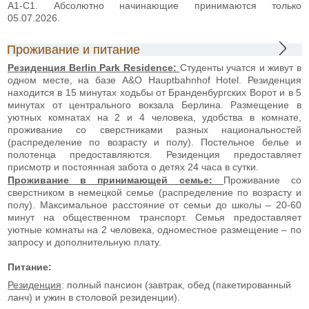
А1-C1. Абсолютно начинающие принимаются только
05.07.2026.
Проживание и питание
Резиденция Berlin Park Residence:
Студенты учатся и живут в
одном месте, на базе A&O Hauptbahnhof Hotel. Резиденция
находится в 15 минутах ходьбы от Бранденбургских Ворот и в 5
минутах от центрального вокзала Берлина. Размещение в
уютных комнатах на 2 и 4 человека, удобства в комнате,
проживание со сверстниками разных национальностей
(распределение по возрасту и полу). Постельное белье и
полотенца предоставляются. Резиденция предоставляет
присмотр и постоянная забота о детях 24 часа в сутки.
Проживание в принимающей семье:
Проживание со
сверстником в немецкой семье (распределение по возрасту и
полу). Максимальное расстояние от семьи до школы – 20-60
минут на общественном транспорт. Семья предоставляет
уютные комнаты на 2 человека, одноместное размещение – по
запросу и дополнительную плату.
Питание:
Резиденция
: полный пансион (завтрак, обед (пакетированный
ланч) и ужин в столовой резиденции).