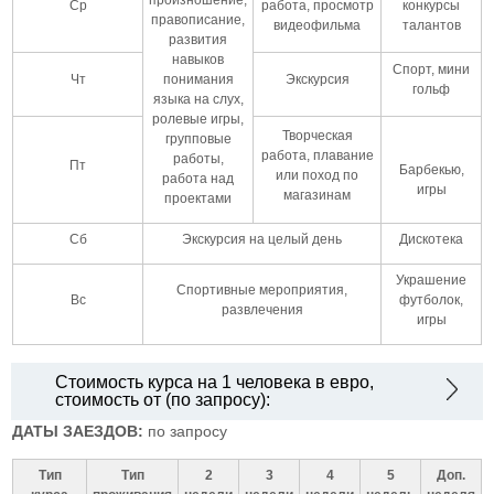
Ср
работа, просмотр
конкурсы
правописание,
видеофильма
талантов
развития
навыков
Спорт, мини
Чт
понимания
Экскурсия
гольф
языка на слух,
ролевые игры,
Творческая
групповые
работа, плавание
работы,
Пт
Барбекью,
или поход по
работа над
игры
магазинам
проектами
Сб
Экскурсия на целый день
Дискотека
Украшение
Спортивные мероприятия,
Вс
футболок,
развлечения
игры
Стоимость курса на 1 человека в евро,
стоимость от (по запросу):
ДАТЫ ЗАЕЗДОВ:
по запросу
Тип
Тип
2
3
4
5
Доп.