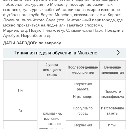
- обзорная экскурсия по Мюнхену, посещение различных
выставок, культурных событий, стадиона всемирно известного
футбольного клуба Bayern Munchen, сказочного замка Короля
Людвига, Английского Сада (это Центральный парк города, где
можно прокатиться на лодке или заняться спортом),
Мариеплатц, Новую Пинакотеку, Олимпийский Парк. Поездки в
Аугсбург, Нюренберг и др.
ДАТЫ ЗАЕЗДОВ: по запросу.
Типичная неделя обучения в Мюнхене:
4 урока
Послеобеденные
Вечерние
немецкого
мероприятия
мероприятия
языка
Творческая
работа
Пн
Просмотр
Игры, спорт
видеофильма
Прогулка по
Изготовление
Вт
Грамматика,
городу
газеты
изучение
новых слов
Творческая
Игры,
произношение,