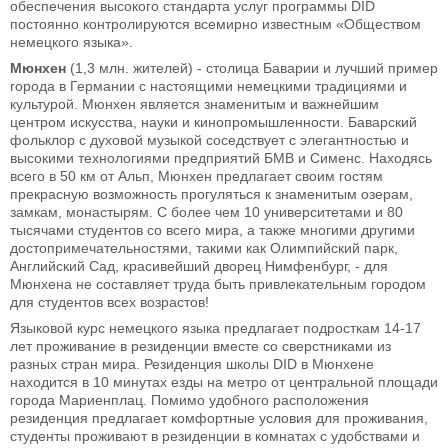
обеспечения высокого стандарта услуг программы DID
постоянно контролируются всемирно известным «Обществом
немецкого языка».
Мюнхен
(1,3 млн. жителей) - столица Баварии и лучший пример
города в Германии с настоящими немецкими традициями и
культурой. Мюнхен является знаменитым и важнейшим
центром искусства, науки и кинопромышленности. Баварский
фольклор с духовой музыкой соседствует с элегантностью и
высокими технологиями предприятий БМВ и Сименс. Находясь
всего в 50 км от Альп, Мюнхен предлагает своим гостям
прекрасную возможность прогуляться к знаменитым озерам,
замкам, монастырям. С более чем 10 университетами и 80
тысячами студентов со всего мира, а также многими другими
достопримечательностями, такими как Олимпийский парк,
Английский Сад, красивейший дворец Нимфенбург, - для
Мюнхена не составляет труда быть привлекательным городом
для студентов всех возрастов!
Языковой курс немецкого языка предлагает подросткам 14-17
лет проживание в резиденции вместе со сверстниками из
разных стран мира. Резиденция школы DID в Мюнхене
находится в 10 минутах езды на метро от центральной площади
города Мариенплац. Помимо удобного расположения
резиденция предлагает комфортные условия для проживания,
студенты проживают в резиденции в комнатах с удобствами и