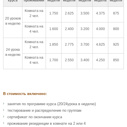
курса
проживания
недели
недели
недели
недель
неделя
Комната на
1.750
2.625
3.500
4.375
875
2 чел.
20 уроков
в неделю
Комната на
1.600
2.400
3.200
4.000
800
4 чел.
Комната на
1.850
2.775
3.700
4.625
925
2 чел.
24 урока
в неделю
Комната на
1.700
2.550
3.400
4.250
850
4 чел.
В стоимость включено:
занятия по программе курса (20/24урока в неделю)
тестирование и распределение по группам
сертификат по окончании курса
проживание резиденции в комнате на 2 или 4