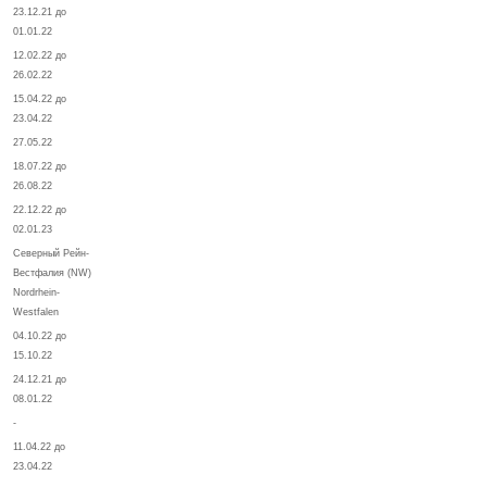
23.12.21 до
01.01.22
12.02.22 до
26.02.22
15.04.22 до
23.04.22
27.05.22
18.07.22 до
26.08.22
22.12.22 до
02.01.23
Северный Рейн-
Вестфалия (NW)
Nordrhein-
Westfalen
04.10.22 до
15.10.22
24.12.21 до
08.01.22
-
11.04.22 до
23.04.22