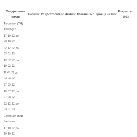
Федеральная
Рождество
Осенние
Рождественские
Зимние
Пасхальные
Троица
Летние
земля
2023
Тюрингия (TH)
Thüringen
17.10.22 до
29.10.22
22.12.22 до
03.01.23
12.02.22 до
19.02.22
11.04.22 до
23.04.22
27.05.22
18.07.22 до
27.08.22
22.12.22 до
03.01.23
Саксония (SN)
Sachsen
17.10.22 до
29.10.22