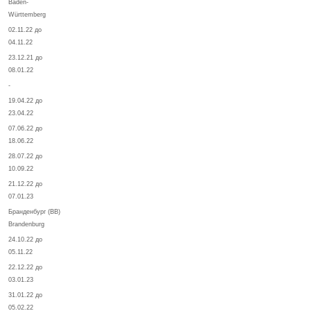
Baden-
Württemberg
02.11.22 до
04.11.22
23.12.21 до
08.01.22
-
19.04.22 до
23.04.22
07.06.22 до
18.06.22
28.07.22 до
10.09.22
21.12.22 до
07.01.23
Бранденбург (BB)
Brandenburg
24.10.22 до
05.11.22
22.12.22 до
03.01.23
31.01.22 до
05.02.22