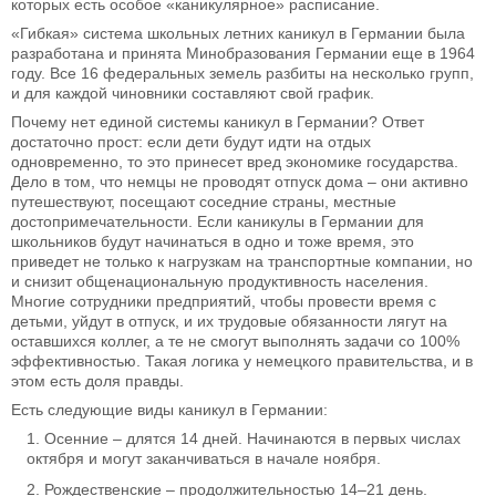
которых есть особое «каникулярное» расписание.
«Гибкая» система школьных летних каникул в Германии была
разработана и принята Минобразования Германии еще в 1964
году. Все 16 федеральных земель разбиты на несколько групп,
и для каждой чиновники составляют свой график.
Почему нет единой системы каникул в Германии? Ответ
достаточно прост: если дети будут идти на отдых
одновременно, то это принесет вред экономике государства.
Дело в том, что немцы не проводят отпуск дома – они активно
путешествуют, посещают соседние страны, местные
достопримечательности. Если каникулы в Германии для
школьников будут начинаться в одно и тоже время, это
приведет не только к нагрузкам на транспортные компании, но
и снизит общенациональную продуктивность населения.
Многие сотрудники предприятий, чтобы провести время с
детьми, уйдут в отпуск, и их трудовые обязанности лягут на
оставшихся коллег, а те не смогут выполнять задачи со 100%
эффективностью. Такая логика у немецкого правительства, и в
этом есть доля правды.
Есть следующие виды каникул в Германии:
Осенние – длятся 14 дней. Начинаются в первых числах
октября и могут заканчиваться в начале ноября.
Рождественские – продолжительностью 14–21 день.