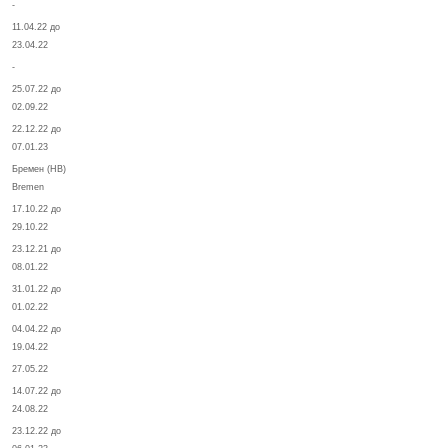
-
11.04.22 до
23.04.22
-
25.07.22 до
02.09.22
22.12.22 до
07.01.23
Бремен (HB)
Bremen
17.10.22 до
29.10.22
23.12.21 до
08.01.22
31.01.22 до
01.02.22
04.04.22 до
19.04.22
27.05.22
14.07.22 до
24.08.22
23.12.22 до