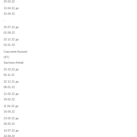
25.02.22
13.04.22 до
22.04.22
-
25.07.22 до
02.09.22
23.12.22 до
02.01.23
Саксония-Анхальт
(ST)
Sachsen-Anhalt
24.10.22 до
04.11.22
22.12.21 до
08.01.22
12.02.22 до
19.02.22
11.04.22 до
16.04.22
23.05.22 до
28.05.22
14.07.22 до
24.08.22