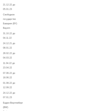
21.12.22 до
05.01.23
Свободное
государство
Бавария (BY)
Bayern
31.10.22 до
04.11.22
24.12.21 до
08.01.22
28.02.22 до
04.03.22
11.04.22 до
23.04.22
07.06.22 до
18.06.22
01.08.22 до
12.09.22
24.12.22 до
07.01.23
Баден-Вюртемберг
(BW)