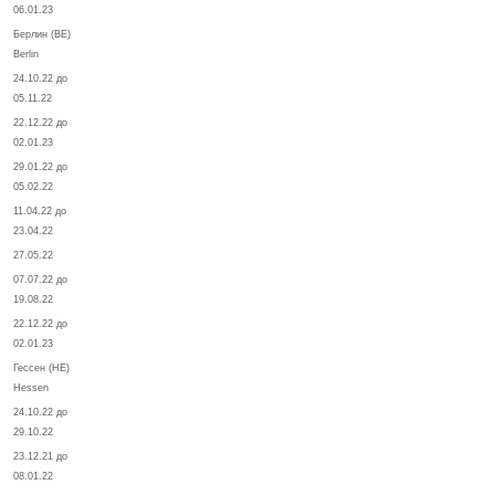
06.01.23
Берлин (BE)
Berlin
24.10.22 до
05.11.22
22.12.22 до
02.01.23
29.01.22 до
05.02.22
11.04.22 до
23.04.22
27.05.22
07.07.22 до
19.08.22
22.12.22 до
02.01.23
Гессен (HE)
Hessen
24.10.22 до
29.10.22
23.12.21 до
08.01.22