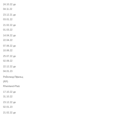
24.10.22 до
04.11.22
23.12.21 до
03.01.22
21.02.22 до
01.03.22
14.04.22 до
22.04.22
07.06.22 до
10.06.22
25.07.22 до
02.09.22
22.12.22 до
04.01.23
Рейнланд-Пфальц
(RP)
Rheinland-Pfalz
17.10.22 до
31.10.22
23.12.22 до
02.01.23
21.02.22 до