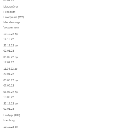
06.01.23
Мекленбург-
Передняя
Померания (MV)
Mecklenburg-
Vorpommern
10.10.22 до
14.10.22
22.12.22 до
02.01.23
05.02.22 до
17.02.22
11.04.22 до
20.04.22
03.06.22 до
07.06.22
04.07.22 до
13.08.22
22.12.22 до
02.01.23
Гамбург (HH)
Hamburg
10.10.22 до