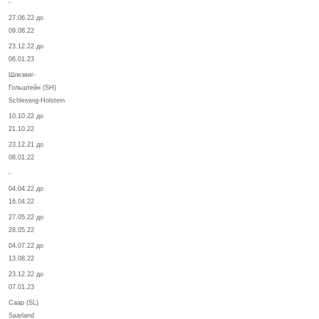
-
27.06.22 до
09.08.22
23.12.22 до
06.01.23
Шлезвиг-
Гольштейн (SH)
Schleswig-Holstein
10.10.22 до
21.10.22
23.12.21 до
08.01.22
-
04.04.22 до
16.04.22
27.05.22 до
28.05.22
04.07.22 до
13.08.22
23.12.22 до
07.01.23
Саар (SL)
Saarland