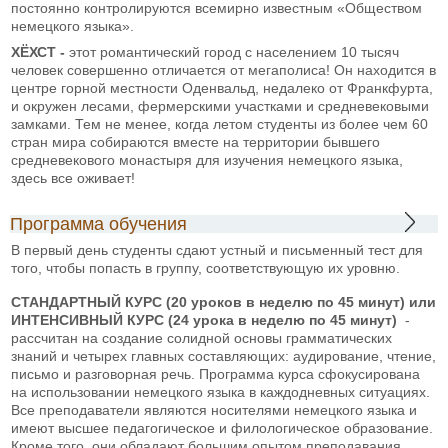
постоянно контролируются всемирно известным «Обществом
немецкого языка».
ХЁХСТ -
этот романтический город с населением 10 тысяч
человек совершенно отличается от мегаполиса! Он находится в
центре горной местности Оденвальд, недалеко от Франкфурта,
и окружен лесами, фермерскими участками и средневековыми
замками. Тем не менее, когда летом студенты из более чем 60
стран мира собираются вместе на территории бывшего
средневекового монастыря для изучения немецкого языка,
здесь все оживает!
Программа обучения
В первый день студенты сдают устный и письменный тест для
того, чтобы попасть в группу, соответствующую их уровню.
СТАНДАРТНЫЙ КУРС
(20 уроков в неделю по 45 минут) или
ИНТЕНСИВНЫЙ КУРС (24 урока в неделю по 45 минут)
-
рассчитан на создание солидной основы грамматических
знаний и четырех главных составляющих: аудирование, чтение,
письмо и разговорная речь. Программа курса сфокусирована
на использовании немецкого языка в каждодневных ситуациях.
Все преподаватели являются носителями немецкого языка и
имеют высшее педагогическое и филологическое образование.
Кроме того, они обладают большим опытом преподавания