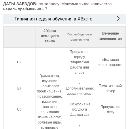
ДАТЫ ЗАЕЗДОВ:
по запросу. Максимальное количество
недель пребывания - 7.
Типичная неделя обучения в Хёхсте:
4 Урока
Вечерние
Послеобеденные
немецкого
мероприятия
мероприятия
языка
Прогулка по
городу,
«Большая
Пн
творческая
игра», караоке
работа или
спорт
Грамматика,
изучение
2
Тематический
новых слов
Вт
дополнительных
вечер
произношение,
урока или спорт
правописание,
развития
Экскурсия на
навыков
Прогулка по
Ср
полдня в
понимания
лесу
Дармштадт
языка на слух,
ролевые игры,
2
групповые