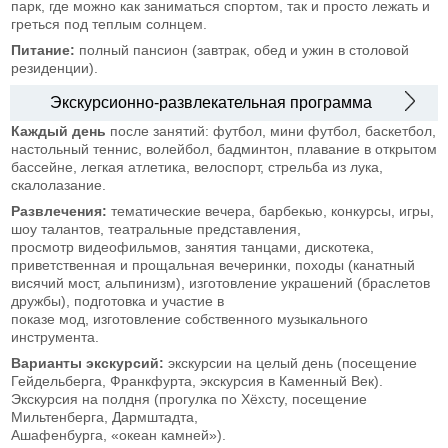
парк, где можно как заниматься спортом, так и просто лежать и
греться под теплым солнцем.
Питание:
полный пансион (завтрак, обед и ужин в столовой
резиденции).
Экскурсионно-развлекательная программа
Каждый день
после занятий: футбол, мини футбол, баскетбол,
настольный теннис, волейбол, бадминтон, плавание в открытом
бассейне, легкая атлетика, велоспорт, стрельба из лука,
скалолазание.
Развлечения:
тематические вечера, барбекью, конкурсы, игры,
шоу талантов, театральные представления,
просмотр видеофильмов, занятия танцами, дискотека,
приветственная и прощальная вечеринки, походы (канатный
висячий мост, альпинизм), изготовление украшений (браслетов
дружбы), подготовка и участие в
показе мод, изготовление собственного музыкального
инструмента.
Варианты экскурсий:
экскурсии на целый день (посещение
Гейдельберга, Франкфурта, экскурсия в Каменный Век).
Экскурсия на полдня (прогулка по Хёхсту, посещение
Мильтенберга, Дармштадта,
Ашафенбурга, «океан камней»).