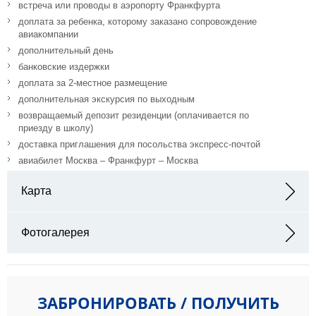
встреча или проводы в аэропорту Франкфурта
доплата за ребенка, которому заказано сопровождение
авиакомпании
дополнительный день
банковские издержки
доплата за 2-местное размещение
дополнительная экскурсия по выходным
возвращаемый депозит резиденции (оплачивается по
приезду в школу)
доставка приглашения для посольства экспресс-почтой
авиабилет Москва – Франкфурт – Москва
Карта
Адрес: did deutsch-institut c/o Kloster Höchst Kirchberg 3 D-64739
Höchst / Odenwald
Фотогалерея
ЗАБРОНИРОВАТЬ / ПОЛУЧИТЬ