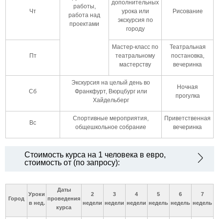
дополнительных
работы,
Чт
урока или
Рисование
работа над
экскурсия по
проектами
городу
Мастер-класс по
Театральная
Пт
театральному
постановка,
мастерству
вечеринка
Экскурсия на целый день во
Ночная
Сб
Франкфурт, Вюрцбург или
прогулка
Хайдельберг
Спортивные мероприятия,
Приветственная
Вс
общешкольное собрание
вечеринка
Стоимость курса на 1 человека в евро,
стоимость от (по запросу):
Даты
Уроки
2
3
4
5
6
7
Город
проведения
в нед.
недели
недели
недели
недель
недель
недель
курса