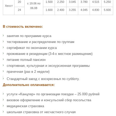
20
1.500
2.250
3.045
3.780
4.515
5.250
с 19.06 по
Хехст
06.08
24
1.600
2.400
3.255
4.045
4.830
5.600
В стоимость включено:
занятия по программе курса
тестирование и распределение по группам
сертификат по окончании курса
проживание в резиденции (3-4-х местное размещение)
питание полный пансион
спортивная, культурная и экскурсионная программы
прачечная (раз в 2 недели)
Стандартный заезд с воскресенья по субботу.
Дополнительно оплачивается:
услуги «Канцлер» по организации поездки – 25.000 рублей
визовое оформление и консульский сбор посольства
медицинская страховка
школьная страховка от несчастного случая