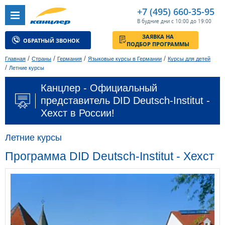
+7 (495) 660-35-95
В будние дни с 10:00 до 19:00
ЗАЯВКА НА
ОБРАТНЫЙ ЗВОНОК
ПОДБОР ПРОГРАММЫ
/
/
/
/
Главная
Страны
Германия
Языковые курсы в Германии
Курсы для детей
/
Летние курсы
Канцлер - Официальный
представитель DID Deutsch-Institut -
Хехст в России!
Летние курсы
Программа DID Deutsch-Institut - Хехст