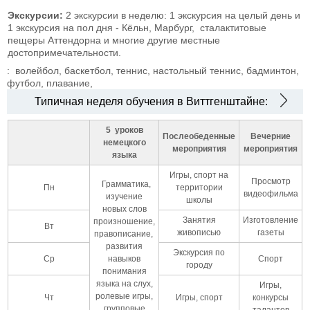
Экскурсии:
2 экскурсии в неделю: 1 экскурсия на целый день и
1 экскурсия на пол дня - Кёльн, Марбург, сталактитовые
пещеры Аттендорна и многие другие местные
достопримечательности.
:
волейбол, баскетбол, теннис, настольный теннис, бадминтон,
футбол, плавание,
Типичная неделя обучения в Виттгенштайне:
5 уроков
Послеобеденные
Вечерние
немецкого
мероприятия
мероприятия
языка
Игры, спорт на
Просмотр
Грамматика,
Пн
территории
видеофильма
изучение
школы
новых слов
Занятия
Изготовление
произношение,
Вт
живописью
газеты
правописание,
развития
Экскурсия по
Ср
навыков
Спорт
городу
понимания
языка на слух,
Игры,
ролевые игры,
Чт
Игры, спорт
конкурсы
групповые
талантов