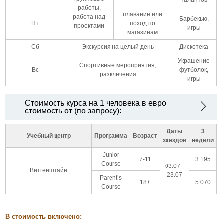
работы,
плавание или
работа над
Барбекью,
Пт
поход по
проектами
игры
магазинам
Сб
Экскурсия на целый день
Дискотека
Украшение
Спортивные мероприятия,
Вс
футболок,
развлечения
игры
Стоимость курса на 1 человека в евро,
стоимость от (по запросу):
Даты
3
Учебный центр
Программа
Возраст
заездов
недели
Junior
7-11
3.195
Course
03.07 -
Витгенштайн
23.07
Parent’s
18+
5.070
Course
В стоимость включено: