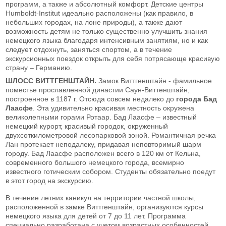
программ, а также и абсолютный комфорт. Детские центры
Humboldt-Institut идеально расположены (как правило, в
небольших городах, на лоне природы), а также дают
возможность детям не только существенно улучшить знания
немецкого языка благодаря интенсивным занятиям, но и как
следует отдохнуть, заняться спортом, а в течение
экскурсионных поездок открыть для себя потрясающе красивую
страну – Германию.
ШЛОСС ВИТТГЕНШТАЙН.
Замок Виттгенштайн - фамильное
поместье прославленной династии Саун-Виттенштайн,
построенное в 1187 г. Отсюда совсем недалеко до
города Бад
Лаасфе
. Эта удивительно красивая местность окружена
великолепными горами Ротаар. Бад Лаасфе – известный
немецкий курорт, красивый городок, окруженный
двухсоткилометровой лесопарковой зоной. Романтичная речка
Лан протекает неподалеку, придавая неповторимый шарм
городу. Бад Лаасфе расположен всего в 120 км от Кельна,
современного большого немецкого города, всемирно
известного готическим собором. Студенты обязательно поедут
в этот город на экскурсию.
В течение летних каникул на территории частной школы,
расположенной в замке Виттгенштайн, организуются курсы
немецкого языка для детей от 7 до 11 лет. Программа
специально разработана с учетом возрастных особенностей