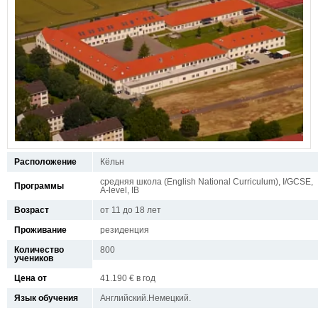
Расположение
Кёльн
средняя школа (English National Curriculum), I/GCSE,
Программы
A-level, IB
Возраст
от 11 до 18 лет
Проживание
резиденция
Количество
800
учеников
Цена от
41.190 € в год
Язык обучения
Английский.Немецкий.