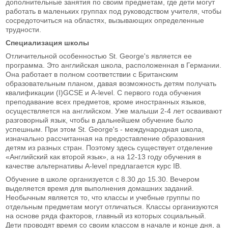
дополнительные занятия по своим предметам, где дети могут
работать в маленьких группах под руководством учителя, чтобы
сосредоточиться на областях, вызывающих определенные
трудности.
Специализация школы
Отличительной особенностью St. George's является ее
программа. Это английская школа, расположенная в Германии.
Она работает в полном соответствии с Британским
образовательным планом, давая возможность детям получать
квалификации (I)GCSE и A-level. С первого года обучения
преподавание всех предметов, кроме иностранных языков,
осуществляется на английском. Уже малыши 2-4 лет осваивают
разговорный язык, чтобы в дальнейшем обучение было
успешным. При этом St. George's - международная школа,
изначально рассчитанная на предоставление образования
детям из разных стран. Поэтому здесь существует отделение
«Английский как второй язык», а на 12-13 году обучения в
качестве альтернативы A-level предлагается курс IB.
Обучение в школе организуется с 8.30 до 15.30. Вечером
выделяется время для выполнения домашних заданий.
Необычным является то, что классы и учебные группы по
отдельным предметам могут отличаться. Классы организуются
на основе ряда факторов, главный из которых социальный.
Дети проводят время со своим классом в начале и конце дня, а