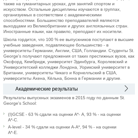
также на гуманитарных уроках, для занятий спортом и
искусством. Остальные дисциплины изучаются в группах,
организуемых в соответствии с академическими
способностями. Большинство преподавателей являются
выходцами из Великобритании и других англоязычных стран.
Иностранные языки, как правило, преподают их носители.
Школа гордится, что 100 % ее выпускников поступают в высшие
учебные заведения, подавляющее большинство - в
университеты Германии, Англии, США, Голландии. Студенты St.
George's получают предложения от таких престижных вузов, как
Оксфорд, Кембридж, университет Эдинбурга, Королевский и
Университетский колледжи Лондона, Уорикский университет в
Британии, университеты Чикаго и Корнелльский в США,
университеты Ахена, Кёльна, Бонна в Германии и другие.
Академические результаты
Результаты выпускных экзаменов в 2015 году по данным St.
George's School:
(I)GCSE - 63 % сдали на оценки А*- А, 93 % - на оценки
А*-С.
A-level - 34 % сдали на оценки А-А*, 94 % - на оценки
А*-Е.