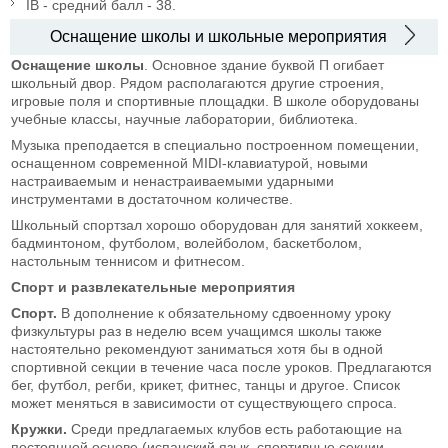
IB - средний балл - 38.
Оснащение школы и школьные мероприятия
Оснащение школы
. Основное здание буквой П огибает
школьный двор. Рядом располагаются другие строения,
игровые поля и спортивные площадки. В школе оборудованы
учебные классы, научные лаборатории, библиотека.
Музыка преподается в специально построенном помещении,
оснащенном современной MIDI-клавиатурой, новыми
настраиваемым и ненастраиваемыми ударными
инструментами в достаточном количестве.
Школьный спортзал хорошо оборудован для занятий хоккеем,
бадминтоном, футболом, волейболом, баскетболом,
настольным теннисом и фитнесом.
Спорт и развлекательные мероприятия
Спорт.
В дополнение к обязательному сдвоенному уроку
физкультуры раз в неделю всем учащимся школы также
настоятельно рекомендуют заниматься хотя бы в одной
спортивной секции в течение часа после уроков. Предлагаются
бег, футбол, регби, крикет, фитнес, танцы и другое. Список
может меняться в зависимости от существующего спроса.
Кружки.
Среди предлагаемых клубов есть работающие на
постоянной основе (испанский язык, спортивные секции,