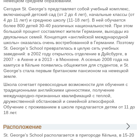
немецком среднем образовании.
Сегодня St. George's представляет собой учебный комплекс,
включающий детский сад (от 2 до 4 лет), начальные классы (от
4 до 11 лет) и среднюю школу (11-18 лет). В ней обучается
более 800 детей 30-40 различных национальностей. При этом
большой процент составляют жители Германии, выходцы из
двуязычных семей. Концепция «английской международной
школы» оказалась очень востребованной в Германии. Поэтому
St. George's School превратилась в целую сеть учебных
заведений: в 2002 году открылось отделение в Дуйсбурге, в
2007 - в Ахене и в 2013 - в Мюнхене. А осенью 2008 года на
кампусе в Кёльне появились общежития для студентов, и St.
George's стала первым британским пансионом на немецкой
земле.
Школа сочетает превосходные возможности для обучения с
традиционными английскими ценностями, получение
международно-признанных квалификаций с теплой,
дружественной обстановкой и семейной атмосферой.
Обучение с проживанием в школе предлагается детям от 11 до
18 лет.
Расположение
St. George's School располагается в пригороде Кёльна, в 15-20