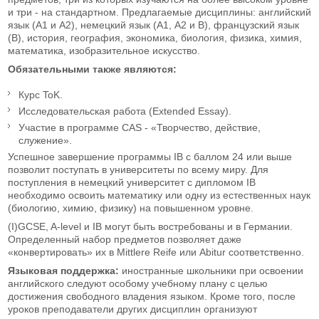
и три - на стандартном. Предлагаемые дисциплины: английский
язык (А1 и А2), немецкий язык (А1, А2 и В), французский язык
(В), история, география, экономика, биология, физика, химия,
математика, изобразительное искусство.
Обязательными также являются:
Курс ToK.
Исследовательская работа (Extended Essay).
Участие в программе CAS - «Творчество, действие,
служение».
Успешное завершение программы IB с баллом 24 или выше
позволит поступать в университеты по всему миру. Для
поступления в немецкий университет с дипломом IB
необходимо освоить математику или одну из естественных наук
(биологию, химию, физику) на повышенном уровне.
(I)GCSE, A-level и IB могут быть востребованы и в Германии.
Определенный набор предметов позволяет даже
«конвертировать» их в Mittlere Reife или Abitur соответственно.
Языковая поддержка:
иностранные школьники при освоении
английского следуют особому учебному плану с целью
достижения свободного владения языком. Кроме того, после
уроков преподаватели других дисциплин организуют