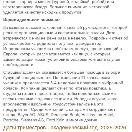
второе - гарнир с мясом (курицей, индейкой, рыбой) или
вегетарианское блюдо. Большое внимание в столовой
уделяется качеству исходных продуктов.
Индивидуальное внимание
За каждым классом закреплен классный руководитель, который
решает организационные и воспитательные задачи. Дети
встречаются с ним не реже раза в неделю. Подробный отчет об
успехах ребенка родители получают дважды в год.
Иностранным учащимся необходим опекун, проживающий в
Европе, который рассматривается как лицо, с которым
администрация может установить быстрый контакт в случае
необходимости.
Старшеклассникам оказывается большая помощь в выборе
будущей специальности. По окончании 11 класса всем
ученикам предлагается 3-4-недельная практика в выбранной
области. Компании делают отчет по итогам практики, а
студенты готовят презентацию, чтобы поделиться своими
впечатлениями с одноклассниками. Нередки случаи, когда
впоследствии школьники трудоустраивались на эти
предприятия. Среди компаний, с которыми сотрудничает
школа, Bayer AG, ASUS, Deutsche Bank, Holiday Inn Hotel,
Porsche, Siemens AG, Ford Köln и многие другие.
Даты триместров - академический год 2025-2026