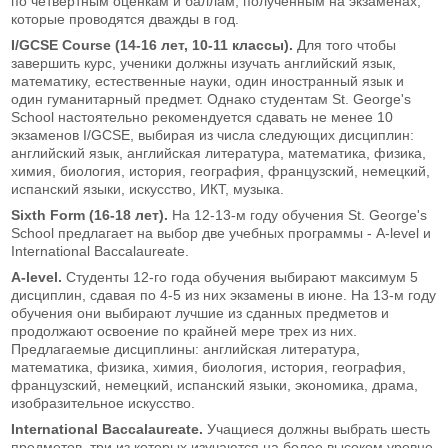
по четвертным оценкам и баллам, полученным на экзаменах,
которые проводятся дважды в год.
I/GCSE Course (14-16
лет
, 10-11
классы
).
Для того чтобы
завершить курс, ученики должны изучать
английский язык,
математику, естественные науки, один иностранный язык и
один гуманитарный предмет. Однако студентам St. George's
School настоятельно рекомендуется сдавать не менее 10
экзаменов I/GCSE, выбирая из числа следующих дисциплин:
английский язык, английская литература, математика, физика,
химия, биология, история, география, французский, немецкий,
испанский языки, искусство, ИКТ, музыка.
Sixth
Form
(16-18 лет).
На 12-13-м году обучения
St. George's
School предлагает на выбор две учебных программы - A-level и
International Baccalaureate.
A
-
level
.
Студенты 12-го года обучения выбирают максимум 5
дисциплин, сдавая по 4-5 из них экзамены в июне. На 13-м году
обучения они выбирают лучшие из сданных предметов и
продолжают освоение по крайней мере трех из них.
Предлагаемые дисциплины: английская литература,
математика, физика, химия, биология, история, география,
французский, немецкий, испанский языки, экономика, драма,
изобразительное искусство.
International
Baccalaureate
.
Учащиеся должны выбрать шесть
предметов, три из которых изучаются на более высоком уровне