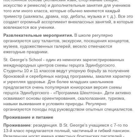
искусство и ремесла) и дополнительные занятия для учеников
того или иного класса, которые обычно меняются каждый
триместр (шахматы, драма, хор, дебаты, музыка и т. д.). Все это
создает огромный ассортимент внеклассных занятий, в которые
вовлекаются все ученики.
Развлекательные мероприятия.
В школе регулярно
организуются шоу талантов, экскурсии, посещения концертов,
музеев, художественных галерей, весело отмечаются
ежегодные праздники.
St. George's School - один из немногих зарегистрированных
международных центров схемы герцога Эдинбургского.
Студенты 10 и 11 классов ведут упорную борьбу за получение
бронзовой и серебряных наград программы, закаляя характер
и укрепляя здоровье. Для более младших школьников
предлагается очень популярная юниорская версия схемы
герцога Эдинбургского - «Программа Шеклтона». Дети активно
осваивают основы ориентирования, скалолазания, туризма,
навыки выживания в условиях природы. Регулярно
организуются походы под руководством опытных специалистов.
Проживание и питание
Проживание
: резиденция. В St. George's учащимся с 7-го по
13-й класс предлагается полный, частичный и гибкий пансион.
Резиденции носят имена известных британских писателей -