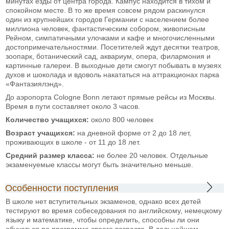
минутах езды от центра города. Кампус находится в тихом и
спокойном месте. В то же время совсем рядом раскинулся
один из крупнейших городов Германии с населением более
миллиона человек, фантастическим собором, живописным
Рейном, симпатичными улочками и кафе и многочисленными
достопримечательностями. Посетителей ждут десятки театров,
зоопарк, ботанический сад, аквариум, опера, филармония и
картинные галереи. В выходные дети смогут побывать в музеях
духов и шоколада и вдоволь накататься на аттракционах парка
«Фантазиялэнд».
До аэропорта Cologne Bonn летают прямые рейсы из Москвы.
Время в пути составляет около 3 часов.
Количество учащихся:
около 800 человек
Возраст учащихся:
на дневной форме от 2 до 18 лет,
проживающих в школе - от 11 до 18 лет.
Средний размер класса:
не более 20 человек. Отдельные
экзаменуемые классы могут быть значительно меньше.
Особенности поступления
В школе нет вступительных экзаменов, однако всех детей
тестируют во время собеседования по английскому, немецкому
языку и математике, чтобы определить, способны ли они
обучаться по программе своего возраста. В дальнейшем