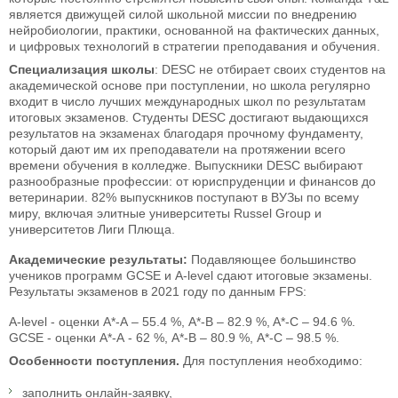
является движущей силой школьной миссии по внедрению
нейробиологии, практики, основанной на фактических данных,
и цифровых технологий в стратегии преподавания и обучения.
Специализация школы
: DESC не отбирает своих студентов на
академической основе при поступлении, но школа регулярно
входит в число лучших международных школ по результатам
итоговых экзаменов. Студенты DESC достигают выдающихся
результатов на экзаменах благодаря прочному фундаменту,
который дают им их преподаватели на протяжении всего
времени обучения в колледже. Выпускники DESC выбирают
разнообразные профессии: от юриспруденции и финансов до
ветеринарии. 82% выпускников поступают в ВУЗы по всему
миру, включая элитные университеты Russel Group и
университетов Лиги Плюща.
Академические результаты:
Подавляющее большинство
учеников программ GCSE и A-level сдают итоговые экзамены.
Результаты экзаменов в 2021 году по данным FPS:
A-level - оценки А*-А – 55.4 %, A*-B – 82.9 %, A*-C – 94.6 %.
GCSE - оценки А*-А - 62 %, A*-B – 80.9 %, А*-С – 98.5 %.
Особенности поступления.
Для поступления необходимо:
заполнить онлайн-заявку,