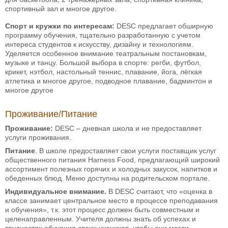
спортивный зал и многое другое.
Спорт и кружки по интересам:
DESC предлагает обширную
программу обучения, тщательно разработанную с учетом
интереса студентов к искусству, дизайну и технологиям.
Уделяется особенное внимание театральным постановкам,
музыке и танцу. Большой выбора в спорте: регби, футбол,
крикет, нэтбол, настольный теннис, плавание, йога, лёгкая
атлетика и многое другое, подводное плавание, бадминтон и
многое другое
Проживание/Питание
Проживание:
DESC – дневная школа и не предоставляет
услуги проживания.
Питание
. В школе предоставляет свои услуги поставщик услуг
общественного питания Harness Food, предлагающий широкий
ассортимент полезных горячих и холодных закусок, напитков и
обеденных блюд. Меню доступны на родительском портале.
Индивидуальное внимание.
В DESC считают, что «оценка в
классе занимает центральное место в процессе преподавания
и обучения», т.к. этот процесс должен быть совместным и
целенаправленным. Учителя должны знать об успехах и
трудностях обучения своих учеников, чтобы они могли