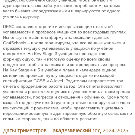
адаптировать свою работу к своим потребностям, которые
часто бывают непредсказуемыми и варьируются от одного
ученика к другому.
DESC составляет строгие и исчерпывающие отчеты об
успеваемости и прогрессе учащихся во всех годовых группах.
Используя онлайн-платформу отслеживания данных –
Go4Schools – школа гарантируем, что все данные «живые» и
отражают текущую успеваемость учащихся по учебной
программе. На Key Stage 3 учащиеся проводят как
формирующую, так и итоговую оценку по всем своим
предметам, чтобы отслеживать и контролировать их прогресс.
На Key Stage 4 и 5 в учебном плане и календаре оценок
методично прописан путь учащихся к оценке по каждой
спецификации GCSE и A-level. Родителям отправляется три
отчета о проделанной работе за год. Эти отчеты позволяют
учащимся и родителям оценивать успеваемость с точки зрения
успеваемости, прогресса и отношения к обучению. Кроме того,
каждый год для учителей групп тщательно планируются вечера
консультаций с родителями, чтобы предоставить тщательно
персонализированную и адаптированную обратную связь как по
сильным сторонам, так и по областям развития.
Даты триместров – академический год 2024-2025