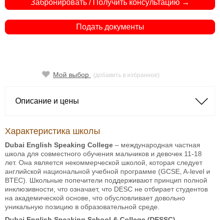
Забронировать / Получить консультацию →
Подать документы
Мой выбор
(добавить в избранное)
Описание и цены
Характеристика школы
Dubai English Speaking College
– международная частная
школа для совместного обучения мальчиков и девочек 11-18
лет. Она является некоммерческой школой, которая следует
английской национальной учебной программе (GCSE, A-level и
BTEC). Школьные попечители поддерживают принцип полной
инклюзивности, что означает, что DESC не отбирает студентов
на академической основе, что обусловливает довольно
уникальную позицию в образовательной среде.
Dubai English Speaking School & College (DESSC)
–