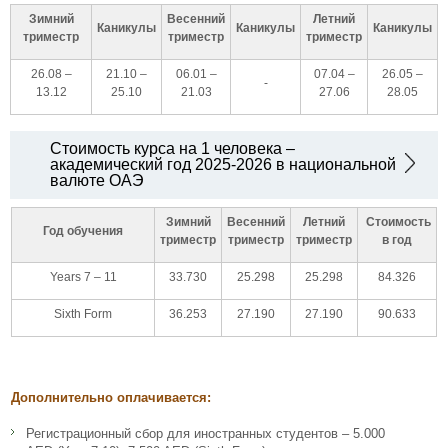
Зимний
Весенний
Летний
Каникулы
Каникулы
Каникулы
триместр
триместр
триместр
26.08 –
21.10 –
06.01 –
07.04 –
26.05 –
-
13.12
25.10
21.03
27.06
28.05
Стоимость курса на 1 человека –
академический год 2025-2026 в национальной
валюте ОАЭ
Зимний
Весенний
Летний
Стоимость
Год обучения
триместр
триместр
триместр
в год
Years 7 – 11
33.730
25.298
25.298
84.326
Sixth Form
36.253
27.190
27.190
90.633
Дополнительно оплачивается:
Регистрационный сбор для иностранных студентов – 5.000