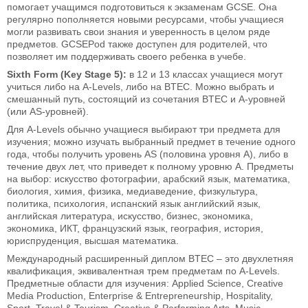
помогает учащимся подготовиться к экзаменам GCSE. Она
регулярно пополняется новыми ресурсами, чтобы учащиеся
могли развивать свои знания и уверенность в целом ряде
предметов. GCSEPod также доступен для родителей, что
позволяет им поддерживать своего ребенка в учебе.
Sixth Form (Key Stage 5):
в 12 и 13 классах учащиеся могут
учиться либо на A-Levels, либо на BTEC. Можно выбрать и
смешанный путь, состоящий из сочетания BTEC и A-уровней
(или AS-уровней).
Для A-Levels обычно учащиеся выбирают три предмета для
изучения; можно изучать выбранный предмет в течение одного
года, чтобы получить уровень AS (половина уровня A), либо в
течение двух лет, что приведет к полному уровню A. Предметы
на выбор: искусство фотографии, арабский язык, математика,
биология, химия, физика, медиаведение, физкультура,
политика, психология, испанский язык английский язык,
английская литература, искусство, бизнес, экономика,
экономика, ИКТ, французский язык, география, история,
юриспруденция, высшая математика.
Международный расширенный диплом BTEC – это двухлетняя
квалификация, эквивалентная трем предметам по A-Levels.
Предметные области для изучения: Applied Science, Creative
Media Production, Enterprise & Entrepreneurship, Hospitality,
Sport, Travel & Tourism, Creative & Performing Arts, Music