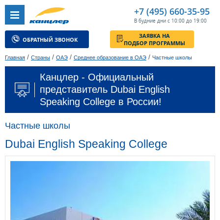
+7 (495) 660-35-95
В будние дни с 10:00 до 19:00
ЗАЯВКА НА
ОБРАТНЫЙ ЗВОНОК
ПОДБОР ПРОГРАММЫ
/
/
/
/
Главная
Страны
ОАЭ
Среднее образование в ОАЭ
Частные школы
Канцлер - Официальный
представитель Dubai English
Speaking College в России!
Частные школы
Dubai English Speaking College