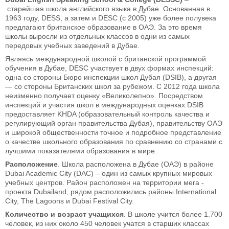
старейшая школа английского языка в Дубае. Основанная в
1963 году, DESS, а затем и DESC (c 2005) уже более полувека
предлагают британское образование в ОАЭ. За это время
школы выросли из отдельных классов в одни из самых
передовых учебных заведений в Дубае.
Являясь международной школой с британской программой
обучения в Дубае, DESC участвует в двух формах инспекций:
одна со стороны Бюро инспекции школ Дубая (DSIB), а другая
— со стороны Британских школ за рубежом. С 2012 года школа
неизменно получает оценку «Великолепно». Посредством
инспекций и участия школ в международных оценках DSIB
предоставляет KHDA (образовательный контроль качества и
регулирующий орган правительства Дубая), правительству ОАЭ
и широкой общественности точное и подробное представление
о качестве школьного образования по сравнению со странами с
лучшими показателями образования в мире.
Расположение
. Школа расположена в Дубае (ОАЭ) в районе
Dubai Academic City (DAC) – один из самых крупных мировых
учебных центров. Район расположен на территории мега -
проекта Dubailand, рядом расположились районы International
City, The Lagoons и Dubai Festival City.
Количество и возраст учащихся
. В школе учится более 1.700
человек, из них около 450 человек учатся в старших классах