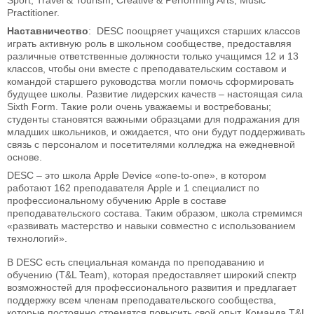
Practitioner.
Наставничество
: DESC поощряет учащихся старших классов
играть активную роль в школьном сообществе, предоставляя
различные ответственные должности только учащимся 12 и 13
классов, чтобы они вместе с преподавательским составом и
командой старшего руководства могли помочь сформировать
будущее школы. Развитие лидерских качеств – настоящая сила
Sixth Form. Такие роли очень уважаемы и востребованы;
студенты становятся важными образцами для подражания для
младших школьников, и ожидается, что они будут поддерживать
связь с персоналом и посетителями колледжа на ежедневной
основе.
DESC – это школа Apple Device «one-to-one», в котором
работают 162 преподавателя Apple и 1 специалист по
профессиональному обучению Apple в составе
преподавательского состава. Таким образом, школа стремимся
«развивать мастерство и навыки совместно с использованием
технологий».
В DESC есть специальная команда по преподаванию и
обучению (T&L Team), которая предоставляет широкий спектр
возможностей для профессионального развития и предлагает
поддержку всем членам преподавательского сообщества,
которые постоянно стремятся повысить свой опыт. Команда T&L