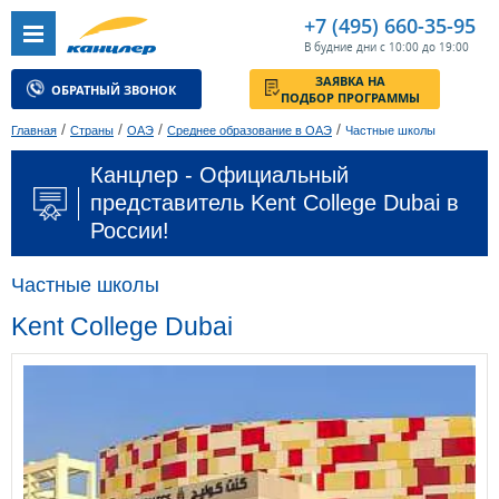
+7 (495) 660-35-95
В будние дни с 10:00 до 19:00
ЗАЯВКА НА
ОБРАТНЫЙ ЗВОНОК
ПОДБОР ПРОГРАММЫ
/
/
/
/
Главная
Страны
ОАЭ
Среднее образование в ОАЭ
Частные школы
Канцлер - Официальный
представитель Kent College Dubai в
России!
Частные школы
Kent College Dubai