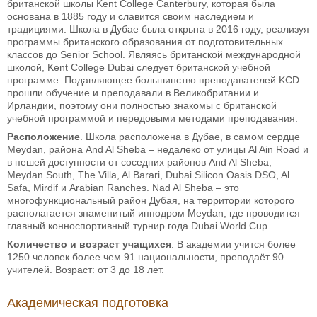
британской школы Kent College Canterbury, которая была
основана в 1885 году и славится своим наследием и
традициями. Школа в Дубае была открыта в 2016 году, реализуя
программы британского образования от подготовительных
классов до Senior School. Являясь британской международной
школой, Kent College Dubai следует британской учебной
программе. Подавляющее большинство преподавателей KCD
прошли обучение и преподавали в Великобритании и
Ирландии, поэтому они полностью знакомы с британской
учебной программой и передовыми методами преподавания.
Расположение
. Школа расположена в Дубае, в самом сердце
Meydan, района And Al Sheba – недалеко от улицы Al Ain Road и
в пешей доступности от соседних районов And Al Sheba,
Meydan South, The Villa, Al Barari, Dubai Silicon Oasis DSO, Al
Safa, Mirdif и Arabian Ranches. Nad Al Sheba – это
многофункциональный район Дубая, на территории которого
располагается знаменитый ипподром Meydan, где проводится
главный конноспортивный турнир года Dubai World Cup.
Количество и возраст учащихся
. В академии учится более
1250 человек более чем 91 национальности, преподаёт 90
учителей. Возраст: от 3 до 18 лет.
Академическая подготовка