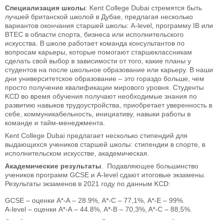
Специализация школы
: Kent College Dubai стремятся быть
лучшей британской школой в Дубае, предлагая несколько
вариантов окончания старшей школы: A-level, программу IB или
BTEC в области спорта, бизнеса или исполнительского
искусства. В школе работает команда консультантов по
вопросам карьеры, которые помогают старшеклассникам
сделать свой выбор в зависимости от того, какие планы у
студентов на после школьное образование или карьеру. В наши
дни университетское образование – это гораздо больше, чем
просто получение квалификации мирового уровня. Студенты
KCD во время обучения получают необходимые знания по
развитию навыков трудоустройства, приобретает уверенность в
себе, коммуникабельность, инициативу, навыки работы в
команде и тайм-менеджмента.
Kent College Dubai предлагает несколько стипендий для
выдающихся учеников старшей школы: стипендии в спорте, в
исполнительском искусстве, академическая.
Академические результаты
. Подавляющее большинство
учеников программ GCSE и A-level сдают итоговые экзамены.
Результаты экзаменов в 2021 году по данным KCD:
GCSE – оценки А*-А – 28.9%, A*-С – 77,1%, A*-Е – 99%.
A-level – оценки А*-А – 44.8%, A*-B – 70,3%, A*-C – 88,5%.