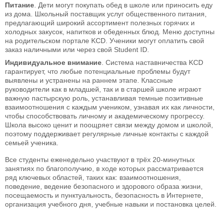
Питание
. Дети могут покупать обед в школе или приносить еду
из дома. Школьный поставщик услуг общественного питания,
предлагающий широкий ассортимент полезных горячих и
холодных закусок, напитков и обеденных блюд. Меню доступны
на родительском портале KCD. Ученики могут оплатить свой
заказ наличными или через свой Student ID.
Индивидуальное внимание
. Система наставничества KCD
гарантирует, что любые потенциальные проблемы будут
выявлены и устранены на раннем этапе. Классные
руководители как в младшей, так и в старшей школе играют
важную пастырскую роль, устанавливая темные позитивные
взаимоотношения с каждым учеником, узнавая их как личности,
чтобы способствовать личному и академическому прогрессу.
Школа высоко ценит и поощряет связи между домом и школой,
поэтому поддерживает регулярные личные контакты с каждой
семьей ученика.
Все студенты еженедельно участвуют в трёх 20-минутных
занятиях по благополучию, в ходе которых рассматривается
ряд ключевых областей, таких как: взаимоотношения,
поведение, ведение безопасного и здорового образа жизни,
посещаемость и пунктуальность, безопасность в Интернете,
организация учебного дня, учебные навыки и постановка целей.