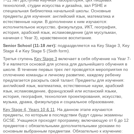
технологий, студии искусства и дизайна, зал PSHE и
специальная библиотека начальной школы. Основные
предметы для изучения: английский язык, математика и
естественные науки. В дополнении к ним изучаются:
исполнительное искусство, физкультура, ИКТ, география,
история, арабский язык, исламоведение (для мусульман,
начиная с Year 3), нравственное воспитание.
Senior School (11-18 лет):
подразделяется на Key Stage 3, Key
Stage 4 и Key Stage 5 (Sixth form).
Третья ступень
Key Stage 3
включает в себя обучение на Year 7-
9 и является основой для успеха для дальнейшего обучения в
школе. В течение первых трех лет проводятся мероприятия по
сплочению команды и личному развитию, каждому ребенку
предлагается раскрыть свой талант. Предметы для изучения:
английский язык, математика, естественные науки, арабский
язык, исламоведение, французский или испанский языки,
история, география, технология проектирования, искусство,
музыка, драма, физкультура и социальное образование.
Key Stage 4, Years 10 & 11
. На данном этапе изучаются
предметы, по которым в последствии будут сданы экзамены
GCSE. Учащиеся проходят программу, включающую от 6 до 12
предметов с обязательными дополнительными уроками по
основным выбранным предметам. Обязательно к изучению: