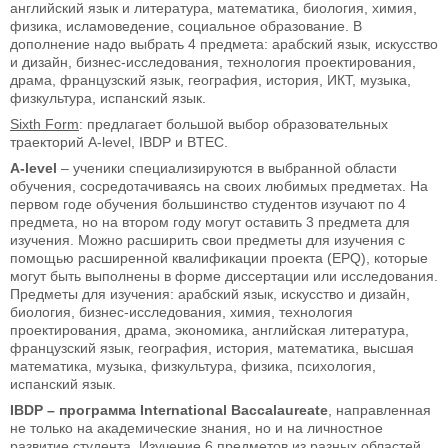
английский язык и литература, математика, биология, химия,
физика, исламоведение, социальное образование. В
дополнение надо выбрать 4 предмета: арабский язык, искусство
и дизайн, бизнес-исследования, технология проектирования,
драма, французский язык, география, история, ИКТ, музыка,
физкультура, испанский язык.
Sixth Form
: предлагает большой выбор образовательных
траекторий A-level, IBDP и BTEC.
A-level
– ученики специализируются в выбранной области
обучения, сосредотачиваясь на своих любимых предметах. На
первом годе обучения большинство студентов изучают по 4
предмета, но на втором году могут оставить 3 предмета для
изучения. Можно расширить свои предметы для изучения с
помощью расширенной квалификации проекта (EPQ), которые
могут быть выполнены в форме диссертации или исследования.
Предметы для изучения: арабский язык, искусство и дизайн,
биология, бизнес-исследования, химия, технология
проектирования, драма, экономика, английская литература,
французский язык, география, история, математика, высшая
математика, музыка, физкультура, физика, психология,
испанский язык.
IBDP
– программа International Baccalaureate
, направленная
не только на академические знания, но и на личностное
развитие студента. Изучение 6 предметов из разных областей,