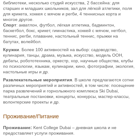
библиотеки, несколько студий искусства, 2 бассейна: для
старших и младших школьников, зал для лёгкой атлетики, поля
для крикета, хоккея с мячом и регби, 4 теннисных корта и
многое другое.
Спорт
: акватлон, футбол, лёгкая атлетика, бадминтон,
баскетбол, бокс, крикет, гимнастика, хоккей с мячом, нетбол,
теннис, регби, плавание, настольный теннис, прыжки на
батутах, волейбол.
Кружки
. Более 100 активностей на выбор: садоводство,
кулинария, танцы, драма, музыка, искусство, модель ООН,
дебаты, робототехника, оркестр, хор, научные общества, клубы
по психологии, языкам, кулинарии, кино, фотографии, экология,
настольные игры и др.
Развлекательные мероприятия
. В школе предлагаются сотни
различных мероприятий и активностей, в том числе: посещение
парка развлечений и горнолыжного комплекса Ski Dubai,
театральные постановки, концерты, конкурсы, мастер-классы,
волонтерские проекты и др.
Проживание/Питание
Проживание:
Kent College Dubai – дневная школа и не
предоставляет услуги проживания.