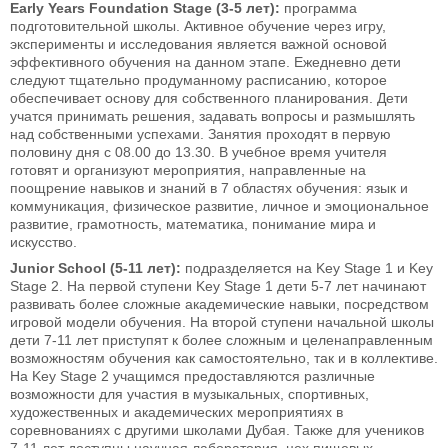
Early Years Foundation Stage (3-5 лет):
программа
подготовительной школы. Активное обучение через игру,
эксперименты и исследования является важной основой
эффективного обучения на данном этапе. Ежедневно дети
следуют тщательно продуманному расписанию, которое
обеспечивает основу для собственного планирования. Дети
учатся принимать решения, задавать вопросы и размышлять
над собственными успехами. Занятия проходят в первую
половину дня с 08.00 до 13.30. В учебное время учителя
готовят и организуют мероприятия, направленные на
поощрение навыков и знаний в 7 областях обучения: язык и
коммуникация, физическое развитие, личное и эмоциональное
развитие, грамотность, математика, понимание мира и
искусство.
Junior School (5-11 лет):
подразделяется на Key Stage 1 и Key
Stage 2. На первой ступени Key Stage 1 дети 5-7 лет начинают
развивать более сложные академические навыки, посредством
игровой модели обучения. На второй ступени начальной школы
дети 7-11 лет приступят к более сложным и целенаправленным
возможностям обучения как самостоятельно, так и в коллективе.
На Key Stage 2 учащимся предоставляются различные
возможности для участия в музыкальных, спортивных,
художественных и академических мероприятиях в
соревнованиях с другими школами Дубая. Также для учеников
7-11 лет доступны научная лаборатория, цех пищевых