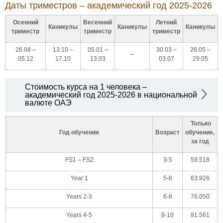
Даты триместров – академический год 2025-2026
Осенний
Весенний
Летний
Каникулы
Каникулы
Каникулы
триместр
триместр
триместр
26.08 –
13.10 –
05.01 –
30.03 –
26.05 –
–
05.12
17.10
13.03
03.07
29.05
Стоимость курса на 1 человека –
академический год 2025-2026 в национальной
валюте ОАЭ
Только
Год обучения
Возраст
обучение,
за год
FS1 – FS2
3-5
59.518
Year 1
5-6
63.926
Years 2-3
6-8
76.050
Years 4-5
8-10
81.561