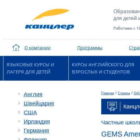
Образован
для детей 
Работаем с 1
О компании
Программы
Стр
ЯЗЫКОВЫЕ КУРСЫ И
КУРСЫ АНГЛИЙСКОГО ДЛЯ
ЛАГЕРЯ ДЛЯ ДЕТЕЙ
ВЗРОСЛЫХ И СТУДЕНТОВ
/
/
Англия
Главная
Страны
ОА
Швейцария
Канцл
США
Ирландия
Частные школ
Германия
GEMS Amer
Франция