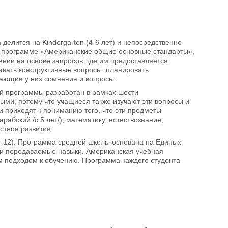
 делится на Kindergarten (4-6 лет) и непосредственно
ой программе «Американские общие основные стандарты»,
ении на основе запросов, где им предоставляется
авать конструктивные вопросы, планировать
кающие у них сомнения и вопросы.
ной программы разработан в рамках шести
ми, потому что учащиеся также изучают эти вопросы и
 приходят к пониманию того, что эти предметы
абский /с 5 лет/), математику, естествознание,
стное развитие.
s 9-12). Программа средней школы основана на Единых
 и передаваемые навыки. Американская учебная
м подходом к обучению. Программа каждого студента