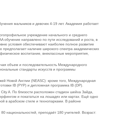
учения мальчиков и девочек 4-19 лет. Академия работает
ногопрофильное учреждение начального и среднего
A обучение направлено по пути исследований и роста, в
овню условия обеспечивают наиболее полное развитие
ю предполагает наличие широкого спектра академических
 физическое воспитание, внеклассные мероприятия,
ючая объем и последовательность Международного
циональные стандарты искусств и программы
жей Новой Англии (NEASC): кроме того, Международная
товки IB (PYP) и дипломная программа IB (DP).
 City A. По близости расположен стадион шейха Зайда,
ерфингом и покататься на лошадях или картах. Ещё одно
ой в арабском стиле и технопарками. В районе
 80 национальностей, преподаёт 180 учителей. Возраст: