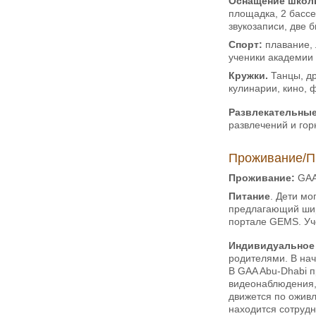
Оснащение школ
площадка, 2 бассе
звукозаписи, две 
Спорт:
плавание, 
ученики академии 
Кружки.
Танцы, др
кулинарии, кино, 
Развлекательные
развлечений и гор
Проживание/П
Проживание:
GAA 
Питание
. Дети мо
предлагающий шир
портале GEMS. Уче
Индивидуальное
родителями. В нач
В GAA Abu-Dhabi 
видеонаблюдения, 
движется по ожив
находится сотрудн