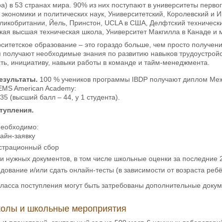
а) в 53 странах мира. 90% из них поступают в университеты перво
экономики и политических наук, Университетский, Королевский и
ликобритании, Йель, Принстон, UCLA в США, Делфтский технически
ая высшая техническая школа, Университет Макгилла в Канаде и м
ситетское образование – это гораздо больше, чем просто получе
 получают необходимые знания по развитию навыков трудоустройст
ь, инициативу, навыки работы в команде и тайм-менеджмента.
езультаты.
100 % учеников программы IBDP получают диплом Межд
EMS American Academy:
35 (высший балл – 44, у 1 студента).
тупления.
необходимо:
айн-заявку
истрационный сбор
ии нужных документов, в том числе школьные оценки за последние 
дование и/или сдать онлайн-тесты (в зависимости от возраста ребё
класса поступления могут быть затребованы дополнительные докум
олы и школьные мероприятия