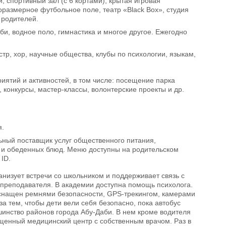
, спортивный зал (с 6 кортами), крытая игровая
размерное футбольное поле, театр «Black Box», студия
 родителей.
гби, водное поло, гимнастика и многое другое. Ежегодно
тр, хор, научные общества, клубы по психологии, языкам,
ятий и активностей, в том числе: посещение парка
 конкурсы, мастер-классы, волонтерские проекты и др.
я.
ольный поставщик услуг общественного питания,
в и обеденных блюд. Меню доступны на родительском
ID.
ганизует встречи со школьником и поддерживает связь с
 преподавателя. В академии доступна помощь психолога.
оснащен ремнями безопасности, GPS-трекингом, камерами
а тем, чтобы дети вели себя безопасно, пока автобус
инство районов города Абу-Даби. В нем кроме водителя
ащенный медицинский центр с собственным врачом. Раз в