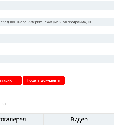
 средняя школа, Американская учебная программа, IB
льтацию →
Подать документы
ное)
тогалерея
Видео