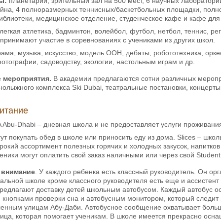
ы:
планетарий, зрительный зал на 500 мест, 6 научных лабораторий
йна, 4 полноразмерных теннисных/баскетбольных площадки, полно
библиотеки, медицинское отделение, студенческое кафе и кафе для
легкая атлетика, бадминтон, волейбол, футбол, нетбол, теннис, ре
принимают участие в соревнованиях с учениками из других школ.
ама, музыка, искусство, модель ООН, дебаты, робототехника, оркес
фотографии, садоводству, экологии, настольным играм и др.
 мероприятия.
В академии предлагаются сотни различных меропри
нолыжного комплекса Ski Dubai, театральные постановки, концерты,
итание
Abu-Dhabi – дневная школа и не предоставляет услуги проживани
гут покупать обед в школе или приносить еду из дома. Slices – шк
окий ассортимент полезных горячих и холодных закусок, напитко
ники могут оплатить свой заказ наличными или через свой Student 
 внимание
. У каждого ребенка есть классный руководитель. Он ор
альной школе кроме классного руководителя есть еще и ассистент
предлагают доставку детей школьным автобусом. Каждый автобус 
кнопками проверки сна и автобусным монитором, который следит з
ленным улицам Абу-Даби. Автобусное сообщение охватывает больш
ица, которая помогает ученикам. В школе имеется прекрасно осн