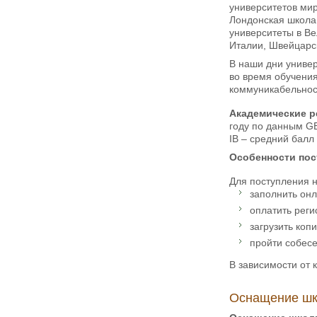
университетов мир
Лондонская школа 
университеты в Ве
Италии, Швейцарск
В наши дни универ
во время обучения
коммуникабельност
Академические р
году по данным G
IB – средний балл 
Особенности пос
Для поступления 
заполнить онл
оплатить рег
загрузить коп
пройти собесе
В зависимости от 
Оснащение шк