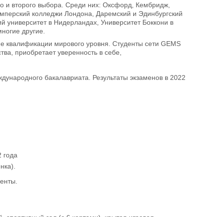
го и второго выбора. Среди них: Оксфорд, Кембридж,
 Имперский колледжи Лондона, Даремский и Эдинбургский
й университет в Нидерландах, Университет Боккони в
ногие другие.
ние квалификации мирового уровня. Студенты cети GEMS
ва, приобретает уверенность в себе,
ународного бакалавриата. Результаты экзаменов в 2022
2 года
нка).
енты.