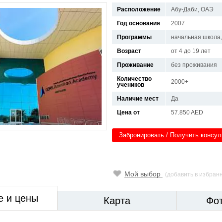
Расположение
Абу-Даби, ОАЭ
Год основания
2007
Программы
начальная школа,
Возраст
от 4 до 19 лет
Проживание
без проживания
Количество
2000+
учеников
Наличие мест
Да
Цена от
57.850 AED
Забронировать / Получить консу
Мой выбор
(добавить в избран
е и цены
Карта
Фо