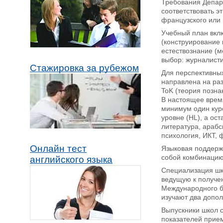
Требования Департ
соответствовать э
французского или 
Учебный план вклю
(конструирование 
естествознание (м
выбор: журналисти
Стажировка за рубежом
Для перспективных
направлена на раз
ToK (теория позна
В настоящее время
минимум один курс
уровне (HL), а ос
литература, арабс
психология, ИКТ, 
Онлайн тест
Языковая поддержк
собой комбинацию 
английского языка
Специализация шк
ведущую к получе
Международного ба
изучают два допол
Выпускники школ с
показателей прием