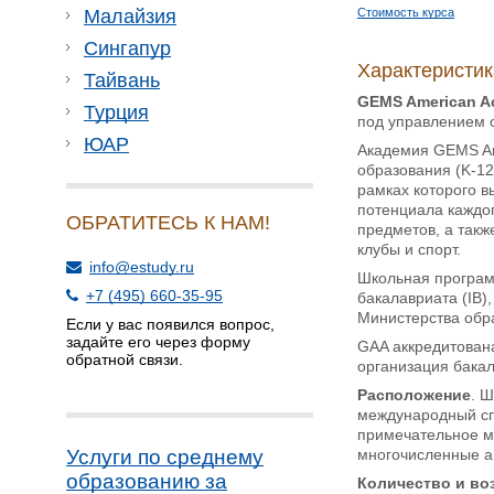
Стоимость курса
Малайзия
Сингапур
Характеристи
Тайвань
GEMS American A
Турция
под управлением 
ЮАР
Академия GEMS Am
образования (K-12
рамках которого 
потенциала каждо
ОБРАТИТЕСЬ К НАМ!
предметов, а такж
клубы и спорт.
info@estudy.ru
Школьная програм
+7 (495) 660-35-95
бакалавриата (IB)
Министерства обр
Если у вас появился вопрос,
задайте его через форму
GAA аккредитован
обратной связи.
организация бакал
Расположение
. 
международный спо
примечательное ме
многочисленные а
Услуги по среднему
образованию за
Количество и во