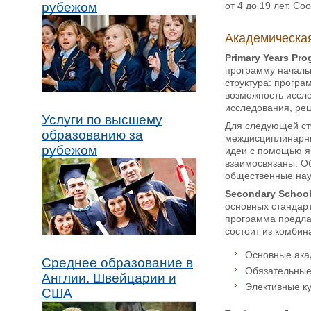
от 4 до 19 лет. Со
рубежом
Академическая
Primary Years Pr
программу началь
структура: програ
возможность иссле
исследования, ре
Услуги по высшему
Для следующей сту
образованию за
междисциплинарны
рубежом
идеи с помощью яз
взаимосвязаны. Об
общественные наук
Secondary Schoo
основных стандар
программа предла
состоит из комбин
Основные ака
Среднее образование в
Обязательные
Англии, Швейцарии и
Элективные к
США