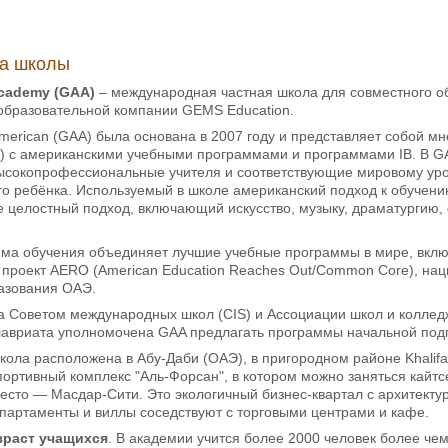
ка школы
cademy (GAA)
– международная частная школа для совместного об
образовательной компании GEMS Education.
erican (GAA) была основана в 2007 году и представляет собой м
) с американскими учебными программами и программами IB. В GA
высокопрофессиональные учителя и соответствующие мировому ур
го ребёнка. Используемый в школе американский подход к обучени
е целостный подход, включающий искусство, музыку, драматургию,
ма обучения объединяет лучшие учебные программы в мире, вкл
, проект AERO (American Education Reaches Out/Common Core), на
азования ОАЭ.
а Советом международных школ (CIS) и Ассоциации школ и коллед
авриата уполномочена GAA предлагать программы начальной подго
Школа расположена в Абу-Даби (ОАЭ), в пригородном районе Khalifa
ртивный комплекс "Аль-Форсан", в котором можно заняться кайтс
сто — Масдар-Сити. Это экологичный бизнес-квартал с архитектур
партаменты и виллы соседствуют с торговыми центрами и кафе.
зраст учащихся
. В академии учится более 2000 человек более чем