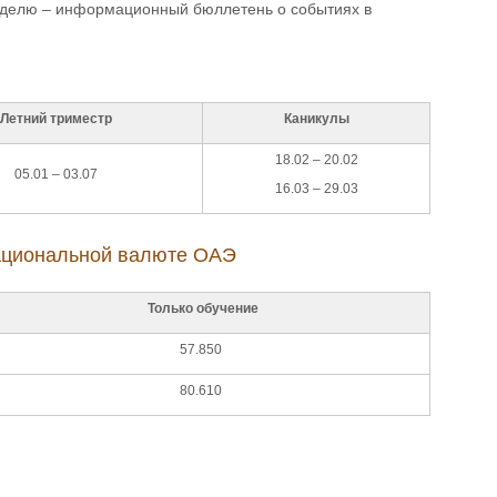
неделю – информационный бюллетень о событиях в
Летний триместр
Каникулы
18.02 – 20.02
05.01 – 03.07
16.03 – 29.03
 национальной валюте ОАЭ
Только обучение
57.850
80.610