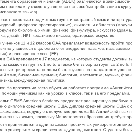
амента образования и знаний (ADEK) различаются в зависимости 
тим правилам, у каждого учащегося есть особые требования к курс
испанского языков).
чает несколько предметных групп: иностранный язык и литература
изделий, цифровое проектирование), личность и общество (модули 
одули по биологии, химии, физике), физкультура, искусство (драма
ка, дизайн, ИКТ, креативное письмо, ораторское искусство.
 учеников 11 и 12 классов GAA предлагает возможность пройти пр
витие учащегося в целом за счет внедрения навыков, называемых 
ния) и расширенное эссе (EE).
 в GAA преподаётся 17 предметов, из которых студенты должны вы
 из каждой из групп с 1 по 5, а также 6-й выбор из групп со 2 по 
тальные три предмета должны быть изучены на стандартном уровне 
кий язык, бизнес-менеджмент, биология, математика, музыка, франц
физика, международная политика.
а: На протяжении всего обучения работает программа «Английски
помощи ученикам как на уроках в классе, так и за его пределами.
олы: GEMS American Academy предлагает расширенную учебную пр
нию диплома средней школы США, диплом средней школы США с с
калавриата, ведущую к получению диплома IB. Английский язык я
нительных языка, поскольку Министерство образования требует ар
ети принимаются в одни из самых престижных университетов мира
а в университеты среди всех международных школ. Студенты были 