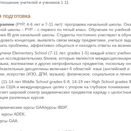
отношение учителей и учеников 1:11.
 подготовка
ogramme
(PYP, 4-6 лет и 7-11 лет): программа начальной школы. Она
ной школы – PYP – с первого по пятый класс. Обучение по учебн
мма IB для начальной школы. Студенты постоянно участвуют в обуч
довать концепции, выявлять связи между предметами, учиться зад
шать проблемы, эффективно общаться и находить ответы на возни
пени Elementary School (7-11 лет, grades 1-5) каждый класс учеб
х исследовательских блоков, которые являются междисциплинарны
ыка, математики и других непрофильных предметов, поскольку они
язательные дисциплины включают 6 областей: язык (английский и ар
и, искусство (ИЗО, ДПИ, музыка), физическое, социальное и лично
l
(11-14 лет Middle School grades 6-8, 14-19 лет High School grade
тах США и международных целях с упором на глубокое понимание
гает широкий спектр академических предметов наряду с целостны
ации различных курсов:
демические курсы GAA/курсы IBDP;
 курсы ADEK;
урсы GAA.