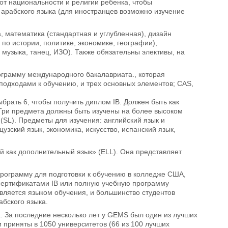
от национальности и религии ребенка, чтобы
у арабского языка (для иностранцев возможно изучение
, математика (стандартная и углубленная), дизайн
по истории, политике, экономике, географии),
, музыка, танец, ИЗО). Также обязательны элективы, на
ограмму международного бакалавриата., которая
подходами к обучению, и трех основных элементов; CAS,
брать 6, чтобы получить диплом IB. Должен быть как
6. Три предмета должны быть изучены на более высоком
(SL). Предметы для изучения: английский язык и
узский язык, экономика, искусство, испанский язык,
й как дополнительный язык» (ELL). Она представляет
ограмму для подготовки к обучению в колледже США,
ертификатами IB или полную учебную программу
вляется языком обучения, и большинство студентов
абского языка.
. За последние несколько лет у GEMS был один из лучших
приняты в 1050 университетов (66 из 100 лучших