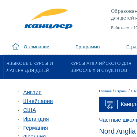
Образован
для детей 
Работаем с 1
О компании
Программы
Стр
ЯЗЫКОВЫЕ КУРСЫ И
КУРСЫ АНГЛИЙСКОГО ДЛЯ
ЛАГЕРЯ ДЛЯ ДЕТЕЙ
ВЗРОСЛЫХ И СТУДЕНТОВ
/
/
Англия
Главная
Страны
ОА
Швейцария
Канцле
США
Ирландия
Частные школ
Германия
Nord Anglia
Франция