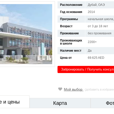
Расположение
Дубай, ОАЭ
Год основания
2014
Программы
начальная школа, 
Возраст
от 3 до 18 лет
Проживание
без проживания
Проживающих
2200+
в школе
Наличие мест
Да
Цена от
69.625 AED
Забронировать / Получить консу
Мой выбор
(добавить в избран
е и цены
Карта
Фо