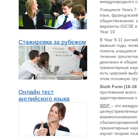
международного со
Учащиеся Years 7-
язык, французский
обществознание, 
варианты IGCSE в 
Year 10.
В Year 9-11 англи
Стажировка за рубежом
важные годы, може
помочь учащимся 
течение трехлетне
диапазон и общее 
гуманитарные наук
есть широкий выбо
этом основную гру
Sixth Form (16-18 
Онлайн тест
протяжении всего 
адаптированные к
английского языка
IBDP
– это междун
целеустремленных
взаимопонимания и
сбалансированной 
гуманитарные наук
изучат теорию поз