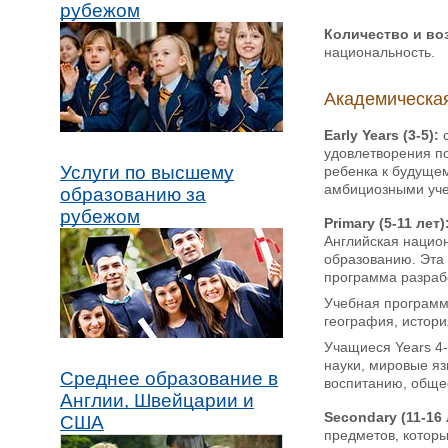
рубежом
Количество и во
национальность.
Академическая
Early Years (3-5):
с
удовлетворения п
Услуги по высшему
ребенка к будущем
амбициозными уче
образованию за
рубежом
Primary (5-11 лет)
Английская нацио
образованию. Эта
программа разраб
Учебная программа
география, истори
Учащиеся Years 4-
науки, мировые яз
Среднее образование в
воспитанию, обще
Англии, Швейцарии и
Secondary (11-16
США
предметов, котор