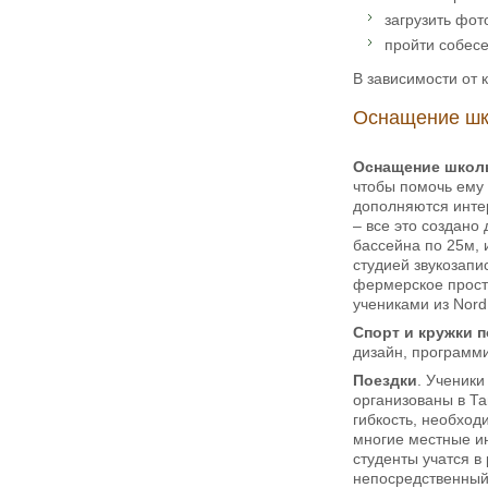
загрузить фот
пройти собесе
В зависимости от 
Оснащение шк
Оснащение шко
чтобы помочь ему
дополняются инте
– все это создано
бассейна по 25м, 
студией звукозапи
фермерское прост
учениками из Nord
Спорт и кружки п
дизайн, программи
Поездки
. Ученик
организованы в Т
гибкость, необхо
многие местные ин
студенты учатся в
непосредственный