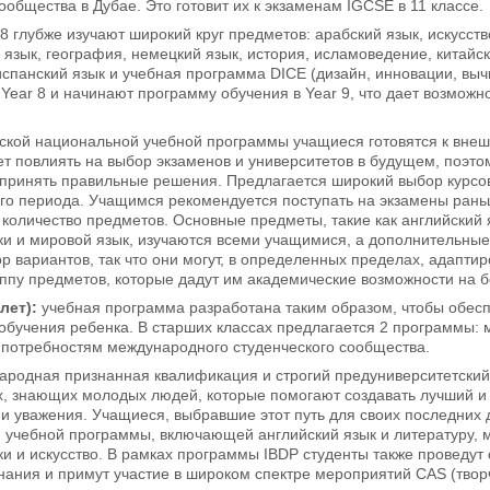
общества в Дубае. Это готовит их к экзаменам IGCSE в 11 классе.
8 глубже изучают широкий круг предметов: арабский язык, искусст
 язык, география, немецкий язык, история, исламоведение, китайск
испанский язык и учебная программа DICE (дизайн, инновации, вы
Year 8 и начинают программу обучения в Year 9, что дает возмож
йской национальной учебной программы учащиеся готовятся к вне
т повлиять на выбор экзаменов и университетов в будущем, поэто
принять правильные решения. Предлагается широкий выбор курсов,
го периода. Учащимся рекомендуется поступать на экзамены раньш
количество предметов. Основные предметы, такие как английский я
и и мировой язык, изучаются всеми учащимися, а дополнительные
р вариантов, так что они могут, в определенных пределах, адапти
ппу предметов, которые дадут им академические возможности на б
лет):
учебная программа разработана таким образом, чтобы обесп
обучения ребенка. В старших классах предлагается 2 программы: 
 потребностям международного студенческого сообщества.
ародная признанная квалификация и строгий предуниверситетский
, знающих молодых людей, которые помогают создавать лучший и
 уважения. Учащиеся, выбравшие этот путь для своих последних д
учебной программы, включающей английский язык и литературу, м
и и искусство. В рамках программы IBDP студенты также проведут
нания и примут участие в широком спектре мероприятий CAS (творч