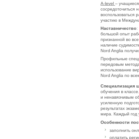
A-level
– учащиеся
сосредоточиться н
воспользоваться р
участию в Междун
Наставничество
:
большой опыт рабо
признанной во вс
наличие судимосте
Nord Anglia полу
Профильные специа
передовым метода
использование вир
Nord Anglia по вс
Специализация 
обучения в класс
и ненавязчивым обр
усиленную подгото
результатах экзам
мира. Каждый год 
Особенности пос
заполнить онл
оплатить реги