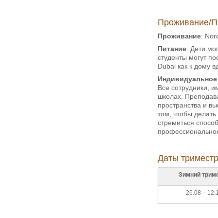
Проживание/П
Проживание
: Nor
Питание
. Дети мо
студенты могут по
Dubai как к дому в
Индивидуальное
Все сотрудники, 
школах. Преподава
пространства и вы
том, чтобы делать
стремиться спосо
профессиональное 
Даты триместр
Зимний трим
26.08 – 12.