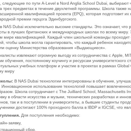
, следующие по пути A-Level в Nord Anglia School Dubai, выбирают
а трех предметах в течение двухлетней программы. Школа также н
асширенной квалификацией проекта (EPQ), которая подготовит их к
ародной премии герцога Эдинбургского.
 в NAS Dubai исключительно высокие стандарты. Это означает, что
ты в лучших британских и международных школах по всему миру. 
ем мире квалификацией. Каждый член школьной команды проходит 
й, чтобы школа могла гарантировать, что каждый ребенок находитс
чили оценку Министерства образования «Выдающиеся».
листы извлекают огромную выгоду из сотрудничества с Apple, MIT
м обучения, постоянному коучингу и ресурсам университетского с
туальных учебных платформ и участие в проектах в рамках Global
ему миру
школы:
В NAS Dubai технологии интегрированы в обучение, улучша
е. Инновационное использование технологий повышает вовлеченнос
азом. Школа сотрудничает с The Juilliard School, Massachusetts Ins
вку в области искусства и музыки, технических разработках и инно
енов, так и в поступлении в университеты, а бывшие студенты про
ученики достигают 100% проходного балла в IBDP и IGCSE, что я
тупления.
Для поступления необходимо:
айн-заявку,
страционный сбор,