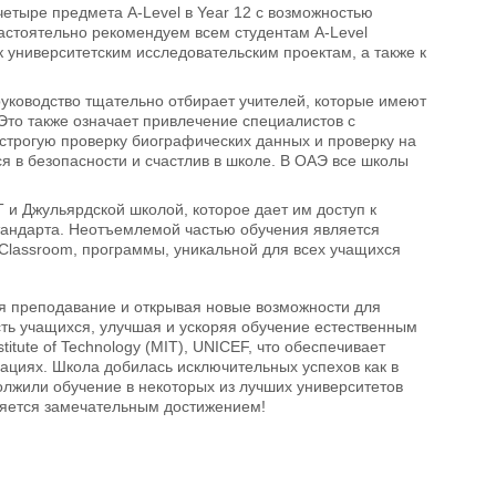
 четыре предмета A-Level в Year 12 с возможностью
астоятельно рекомендуем всем студентам A-Level
 университетским исследовательским проектам, а также к
 руководство тщательно отбирает учителей, которые имеют
Это также означает привлечение специалистов с
строгую проверку биографических данных и проверку на
я в безопасности и счастлив в школе. В ОАЭ все школы
 и Джульярдской школой, которое дает им доступ к
тандарта. Неотъемлемой частью обучения является
 Classroom, программы, уникальной для всех учащихся
я преподавание и открывая новые возможности для
ть учащихся, улучшая и ускоряя обучение естественным
titute of Technology (MIT), UNICEF, что обеспечивает
вациях. Школа добилась исключительных успехов как в
должили обучение в некоторых из лучших университетов
вляется замечательным достижением!