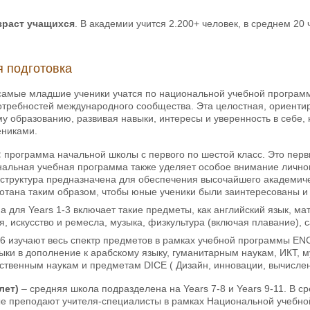
зраст учащихся
. В академии учится 2.200+ человек, в среднем 20 ч
 подготовка
амые младшие ученики учатся по национальной учебной программ
отребностей международного сообщества. Эта целостная, ориенти
у образованию, развивая навыки, интересы и уверенность в себе, 
никами.
:
программа начальной школы с первого по шестой класс. Это первый
нальная учебная программа также уделяет особое внимание лично
 структура предназначена для обеспечения высочайшего академиче
отана таким образом, чтобы юные ученики были заинтересованы и 
 для Years 1-3 включает такие предметы, как английский язык, ма
я, искусство и ремесла, музыка, физкультура (включая плавание)
6 изучают весь спектр предметов в рамках учебной программы ENC
ыки в дополнение к арабскому языку, гуманитарным наукам, ИКТ, м
ственным наукам и предметам DICE ( Дизайн, инновации, вычисле
 лет)
– средняя школа подразделена на Years 7-8 и Years 9-11. В 
ые преподают учителя-специалисты в рамках Национальной учебно