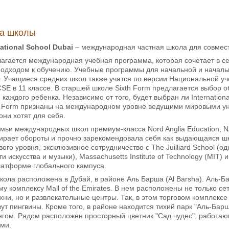
ка школы
national School Dubai
– международная частная школа для совместн
агается международная учебная программа, которая сочетает в с
одходом к обучению. Учебные программы для начальной и началь
 Учащиеся средних школ также учатся по версии Национальной уч
E в 11 классе. В старшей школе Sixth Form предлагается выбор об
каждого ребенка. Независимо от того, будет выбран ли International 
h Form признаны на международном уровне ведущими мировыми уни
они хотят для себя.
мьи международных школ премиум-класса Nord Anglia Education, NA
ирает обороты и прочно зарекомендовала себя как выдающаяся шк
ого уровня, эксклюзивное сотрудничество с The Juilliard School (
и искусства и музыки), Massachusetts Institute of Technology (MIT
атформе глобального кампуса.
Школа расположена в Дубай, в районе Аль Барша (Al Barsha). Аль-Б
у комплексу Mall of the Emirates. В нем расположены не только 
ни, но и развлекательные центры. Так, в этом торговом комплексе
вут пингвины. Кроме того, в районе находится тихий парк "Аль-Барш
нгом. Рядом расположен просторный цветник "Сад чудес", работаю
ами.