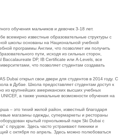
ого обучения мальчиков и девочек 3-18 лет.
ебе всемирно известные образовательные структуры с
ной школы основаны на Национальной учебной
ебной программы Англии, что позволяет им получить
разовательного пути, исходя из сильных сторон,
Baccalaureate DP, IB Certificate или A-Levels, все
верситетами, что позволяет студентам создавать
S Dubai открыл свои двери для студентов в 2014 году. С
ола в Дубае. Школа предоставляет студентам доступ к
одно из крупнейших американских высших учебных
) и UNICEF, а также уникальные возможности обучения на
арша – это тихий жилой район, известный благодаря
сетевые магазины одежды, супермаркеты и рестораны
 оборудован крытый горнолыжный парк Ski Dubai с
а" с прудом. Здесь часто устраивают пикники и
щий с октября по апрель. Здесь можно полюбоваться