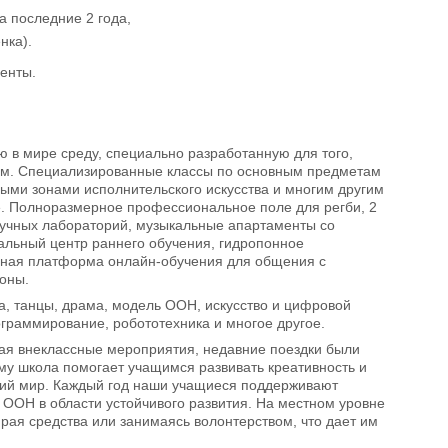
а последние 2 года,
нка).
енты.
 в мире среду, специально разработанную для того,
ком. Специализированные классы по основным предметам
ми зонами исполнительского искусства и многим другим
ее. Полноразмерное профессиональное поле для регби, 2
научных лабораторий, музыкальные апартаменты со
уальный центр раннего обучения, гидропонное
льная платформа онлайн-обучения для общения с
роны.
ка, танцы, драма, модель ООН, искусство и цифровой
ограммирование, робототехника и многое другое.
щая внеклассные мероприятия, недавние поездки были
му школа помогает учащимся развивать креативность и
ющий мир. Каждый год наши учащиеся поддерживают
 ООН в области устойчивого развития. На местном уровне
рая средства или занимаясь волонтерством, что дает им