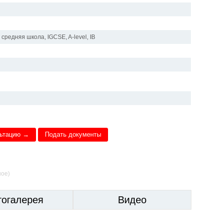
средняя школа, IGCSE, A-level, IB
льтацию →
Подать документы
ное)
тогалерея
Видео