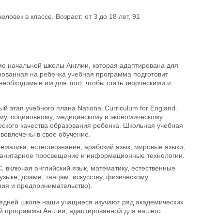
еловек в классе. Возраст: от 3 до 18 лет, 91
е начальной школы Англии, которая адаптирована для
рованная на ребенка учебная программа подготовит
необходимые им для того, чтобы стать творческими и
 этап учебного плана National Curriculum for England.
му, социальному, медицинскому и экономическому
ского качества образования ребенка. Школьная учебная
вовлечены в свое обучение.
тематика, естествознание, арабский язык, мировые языки,
, санитарное просвещение и информационные технологии.
, включая английский язык, математику, естественные
узыке, драме, танцам, искусству, физическому
ния и предпринимательство).
средней школе наши учащиеся изучают ряд академических
й программы Англии, адаптированной для нашего