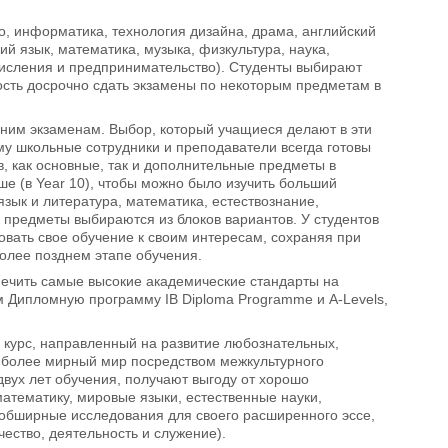
во, информатика, технология дизайна, драма, английский
ий язык, математика, музыка, физкультура, наука,
числения и предпринимательство). Студенты выбирают
ность досрочно сдать экзамены по некоторым предметам в
шним экзаменам. Выбор, который учащиеся делают в эти
му школьные сотрудники и преподаватели всегда готовы
 как основные, так и дополнительные предметы в
е (в Year 10), чтобы можно было изучить больший
зык и литература, математика, естествознание,
 предметы выбираются из блоков вариантов. У студентов
ровать свое обучение к своим интересам, сохраняя при
олее позднем этапе обучения.
ечить самые высокие академические стандарты на
м Дипломную программу IB Diploma Programme и A-Levels,
 курс, направленный на развитие любознательных,
 более мирный мир посредством межкультурного
вух лет обучения, получают выгоду от хорошо
атематику, мировые языки, естественные науки,
 обширные исследования для своего расширенного эссе,
ество, деятельность и служение).