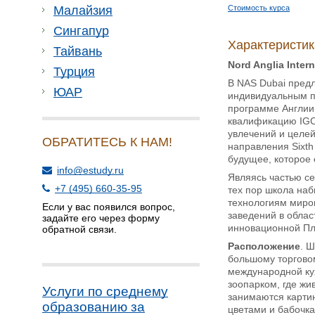
Стоимость курса
Малайзия
Сингапур
Характеристи
Тайвань
Nord Anglia Inter
Турция
В NAS Dubai предл
ЮАР
индивидуальным п
программе Англии.
квалификацию IGCS
увлечений и целей 
ОБРАТИТЕСЬ К НАМ!
направления Sixt
будущее, которое 
info@estudy.ru
Являясь частью се
+7 (495) 660-35-95
тех пор школа наб
технологиям миров
Если у вас появился вопрос,
заведений в област
задайте его через форму
инновационной Пл
обратной связи.
Расположение
. 
большому торговом
международной кух
зоопарком, где жи
Услуги по среднему
занимаются карти
образованию за
цветами и бабочк