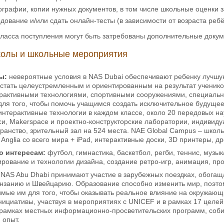
ографии, копии нужных документов, в том числе школьные оценки з
дование и/или сдать онлайн-тесты (в зависимости от возраста ребё
класса поступления могут быть затребованы дополнительные докум
олы и школьные мероприятия
лы:
невероятные условия в NAS Dubai обеспечивают ребенку лучшую
 стать целеустремленным и ориентированным на результат учени
рактивными технологиями, спортивными сооружениями, специальны
 для того, чтобы помочь учащимся создать исключительное будущ
интерактивные технологии в каждом классе, около 20 передовых 
си, Makerspace и проектно-конструкторские лаборатории, индивид
ранство, зрительный зал на 524 места. NAE Global Campus – шко
 Anglia со всего мира + iPad, интерактивные доски, 3D принтеры, д
о интересам:
футбол, гимнастика, баскетбол, регби, теннис, музы
рование и технологии дизайна, создание ретро-игр, анимация, пр
и NAS Abu Dhabi принимают участие в зарубежных поездках, обога
анзанию и Швейцарию. Образование способно изменить мир, поэто
димые им для того, чтобы оказывать реальное влияние на окружа
ициативы, участвуя в мероприятиях с UNICEF и в рамках 17 целей
 рамках местных информационно-просветительских программ, соби
 опыт.