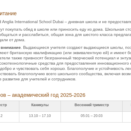
итание
d Anglia International School Dubai – дневная школа и не предостав
гут покупать обед в школе или приносить еду из дома. Школьная ст
общаться и расслабиться, общая зона для шестого класса предла
дали от дома.
 внимание
. Выдающиеся учителя создают выдающиеся школы, поэт
имеют британскую квалификацию (или эквивалентную ей) и имеют б
тели также привносят безграничный творческий потенциал и энтуз
сокотехнологичные средства для предоставления инновационного 
 добро и чувствовать себя хорошо. Благополучие и устойчивость л
бствовать благополучию всего школьного сообщества, включая воз
развитие для учителей и сотрудников.
ов – академический год 2025-2026
естр
Каникулы
Весенний триместр
12
13.10 – 17.10
05.01 – 20.03