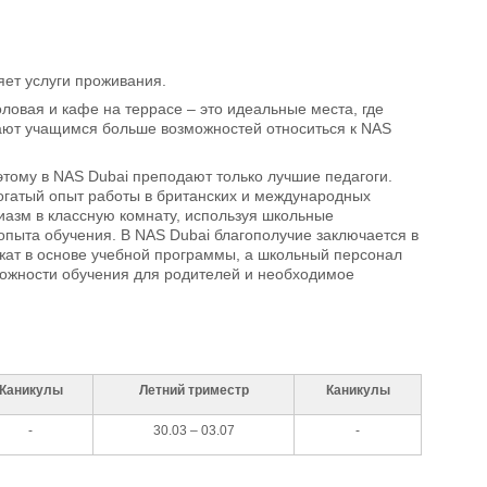
ляет услуги проживания.
оловая и кафе на террасе – это идеальные места, где
гают учащимся больше возможностей относиться к NAS
ому в NAS Dubai преподают только лучшие педагоги.
огатый опыт работы в британских и международных
иазм в классную комнату, используя школьные
опыта обучения. В NAS Dubai благополучие заключается в
ежат в основе учебной программы, а школьный персонал
можности обучения для родителей и необходимое
Каникулы
Летний триместр
Каникулы
-
30.03 – 03.07
-