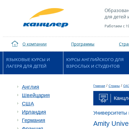
Образован
для детей 
Работаем с 1
О компании
Программы
Стр
ЯЗЫКОВЫЕ КУРСЫ И
КУРСЫ АНГЛИЙСКОГО ДЛЯ
ЛАГЕРЯ ДЛЯ ДЕТЕЙ
ВЗРОСЛЫХ И СТУДЕНТОВ
/
/
Англия
Главная
Страны
ОА
Швейцария
Канцл
США
Ирландия
Университеты
Германия
Amity Unive
Франция