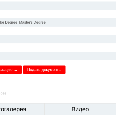
lor Degree, Master's Degree
льтацию →
Подать документы
ное)
тогалерея
Видео