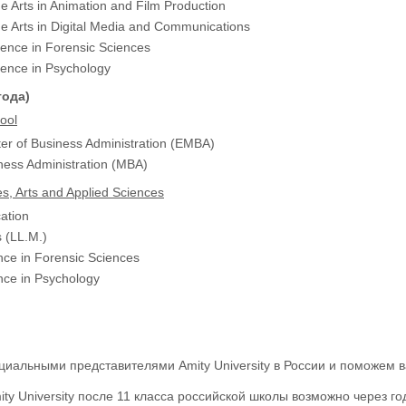
ne Arts in Animation and Film Production
ne Arts in Digital Media and Communications
ience in Forensic Sciences
ience in Psychology
года)
ool
er of Business Administration (EMBA)
ness Administration (MBA)
s, Arts and Applied Sciences
ation
 (LL.M.)
nce in Forensic Sciences
nce in Psychology
иальными представителями Amity University в России и поможем в
ty University после 11 класса российской школы возможно через г