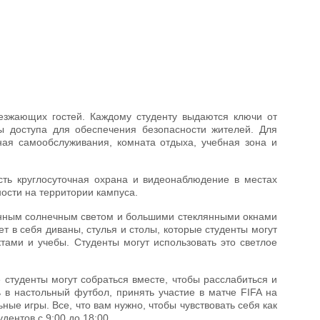
езжающих гостей. Каждому студенту выдаются ключи от
ы доступа для обеспечения безопасности жителей. Для
ая самообслуживания, комната отдыха, учебная зона и
ть круглосуточная охрана и видеонаблюдение в местах
ости на территории кампуса.
венным солнечным светом и большими стеклянными окнами
 в себя диваны, стулья и столы, которые студенты могут
тами и учебы. Студенты могут использовать это светлое
 студенты могут собраться вместе, чтобы расслабиться и
ь в настольный футбол, принять участие в матче FIFA на
ые игры. Все, что вам нужно, чтобы чувствовать себя как
дентов с 9:00 до 18:00.