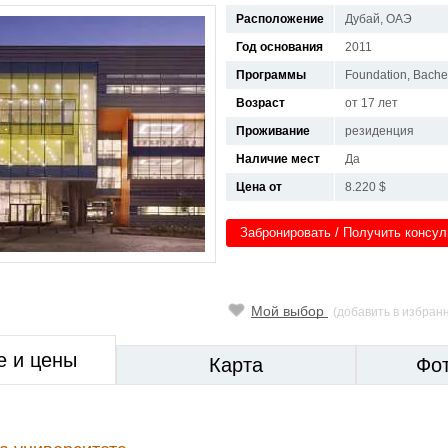
Расположение
Дубай, ОАЭ
Год основания
2011
Программы
Foundation, Bache
Возраст
от 17 лет
Проживание
резиденция
Наличие мест
Да
Цена от
8.220 $
Забронировать / Получить консу
Мой выбор
(добавить в избран
е и цены
Карта
Фо