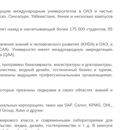
ведущим международным университетом в ОАЭ и частью
о, Сингапуре, Узбекистане, Кении и несколько кампусов
0 лет назад и насчитывающей более 175 000 студентов, 85
вления знаний и человеческого развития (KHDA) в ОАЭ, а
САА). Университет имеет международную аккредитацию
а (QAA).
n, программы бакалавриата, магистратуры и докторантуры,
листика, модный дизайн, гостиничный бизнес и туризм,
признаны ведущими профессиональными организациями,
которые признаны лидерами в своих областях знаний и
нальных корпорациях, таких как SAP, Canon, KPMG, DHL,
 Group, Aster и другие.
 мирового класса и современными лабораториями для
ство, медиа, дизайн, гостеприимство и т. д. В кампусе