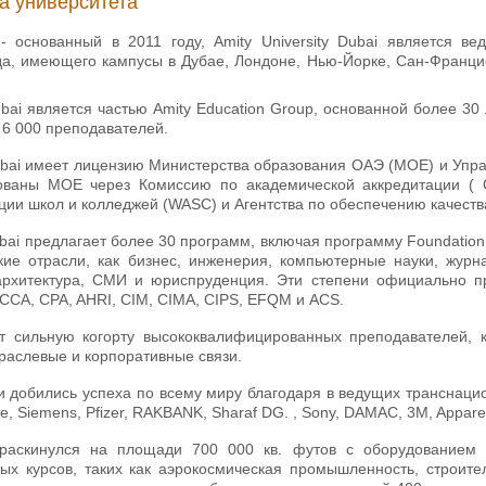
а университета
- основанный в 2011 году, Amity University Dubai является 
да, имеющего кампусы в Дубае, Лондоне, Нью-Йорке, Сан-Франциск
Dubai является частью Amity Education Group, основанной более 3
 6 000 преподавателей.
Dubai имеет лицензию Министерства образования ОАЭ (MOE) и Упра
тованы MOE через Комиссию по академической аккредитации ( 
ии школ и колледжей (WASC) и Агентства по обеспечению качеств
Dubai предлагает более 30 программ, включая программу Foundatio
ие отрасли, как бизнес, инженерия, компьютерные науки, журна
 архитектура, СМИ и юриспруденция. Эти степени официально 
ACCA, CPA, AHRI, CIM, CIMA, CIPS, EFQM и ACS.
т сильную когорту высококвалифицированных преподавателей, 
раслевые и корпоративные связи.
и добились успеха по всему миру благодаря в ведущих транснацио
e, Siemens, Pfizer, RAKBANK, Sharaf DG. , Sony, DAMAC, 3M, Apparel
раскинулся на площади 700 000 кв. футов с оборудованием
ых курсов, таких как аэрокосмическая промышленность, строитель