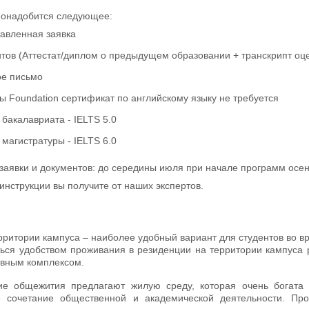
понадобится следующее:
тавленная заявка
тов (Аттестат/диплом о предыдущем образовании + транскрипт оце
е письмо
 Foundation сертификат по английскому языку не требуется
бакалавриата - IELTS 5.0
магистратуры - IELTS 6.0
 заявки и документов: до середины июля при начале программ осе
нструкции вы получите от наших экспертов.
ритории кампуса – наиболее удобный вариант для студентов во врем
ься удобством проживания в резиденции на территории кампуса 
ивным комплексом.
ие общежития предлагают жилую среду, которая очень богата 
е сочетание общественной и академической деятельности. Пр