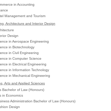
ommerce in Accounting
nance
otel Management and Tourism
ng, Architecture and Interior Design
hitecture
erior Design
ience in Aerospace Engineering
ience in Biotechnology
ence in Civil Engineering
ience in Computer Science
ence in Electrical Engineering
ience in Information Technology
ience in Mechanical Engineering
s, Arts and Applied Sciences
ts Bachelor of Law (Honours)
ts in Economics
siness Administration Bachelor of Law (Honours)
shion Design