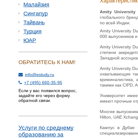
Характеристик
Малайзия
Amity University
Сингапур
глобального брен
Тайвань
по всей Индии.
Amity University 
Турция
000 выпускников и
ЮАР
Amity University 
степени аккреди
Западной ассоциац
ОБРАТИТЕСЬ К НАМ!
Amity University 
охватывающие так
info@estudy.ru
криминалистика,
+7 (495) 660-35-95
такими как CIPD, 
Если у вас появился вопрос,
Университет имее
задайте его через форму
обратной связи.
имеют прочные от
Многие выпускник
Hilton, UAE Xchang
Услуги по среднему
Кампус в Дубае 
специализированн
образованию за