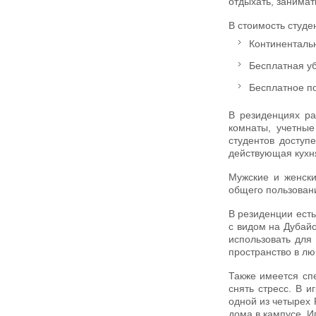
отдыхать, занимат
В стоимость студ
Континентальн
Бесплатная уб
Бесплатное п
В резиденциях ра
комнаты, учетные
студентов доступ
действующая кухн
Мужские и женски
общего пользовани
В резиденции ест
с видом на Дубайс
использовать для
пространство в лю
Также имеется спе
снять стресс. В и
одной из четырех 
дома в кампусе. И