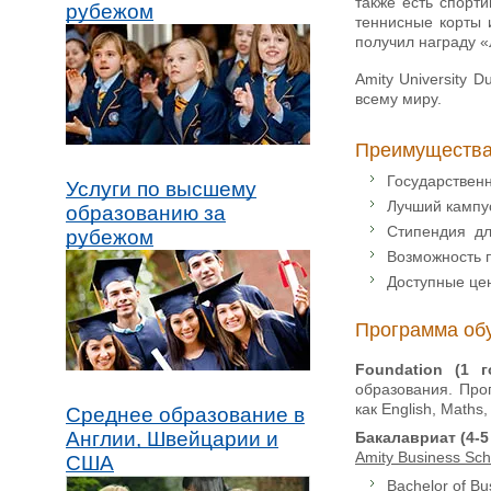
также есть спорт
рубежом
теннисные корты 
получил награду «
Amity University 
всему миру.
Преимущества
Государственн
Услуги по высшему
Лучший кампус
образованию за
Стипендия для
рубежом
Возможность п
Доступные це
Программа об
Foundation (1 
образования. Про
как English, Maths,
Среднее образование в
Англии, Швейцарии и
Бакалавриат (4-5
Amity Business Sch
США
Bachelor of Bu