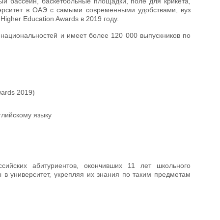
ый бассейн, баскетбольные площадки, поле для крикета,
иверситет в ОАЭ с самыми современными удобствами, вуз
igher Education Awards в 2019 году.
0 национальностей и имеет более 120 000 выпускников по
wards 2019)
глийскому языку
ссийских абитуриентов, окончивших 11 лет школьного
 в университет, укрепляя их знания по таким предметам