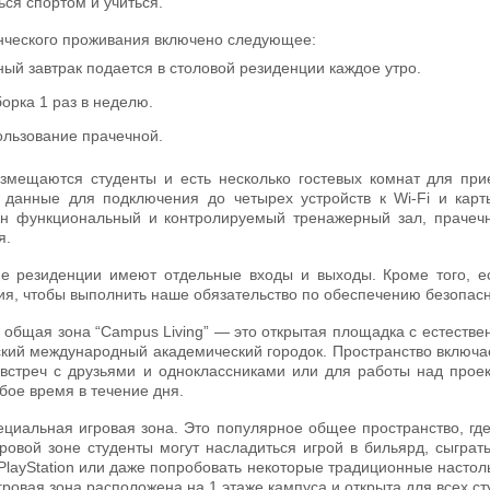
ься спортом и учиться.
енческого проживания включено следующее:
ый завтрак подается в столовой резиденции каждое утро.
орка 1 раз в неделю.
ользование прачечной.
змещаются студенты и есть несколько гостевых комнат для при
 данные для подключения до четырех устройств к Wi-Fi и карт
ен функциональный и контролируемый тренажерный зал, прачечн
я.
е резиденции имеют отдельные входы и выходы. Кроме того, ес
я, чтобы выполнить наше обязательство по обеспечению безопасн
ь общая зона “Campus Living” — это открытая площадка с естест
кий международный академический городок. Пространство включает
 встреч с друзьями и одноклассниками или для работы над проек
бое время в течение дня.
циальная игровая зона. Это популярное общее пространство, где
гровой зоне студенты могут насладиться игрой в бильярд, сыграт
PlayStation или даже попробовать некоторые традиционные настольн
гровая зона расположена на 1 этаже кампуса и открыта для всех сту