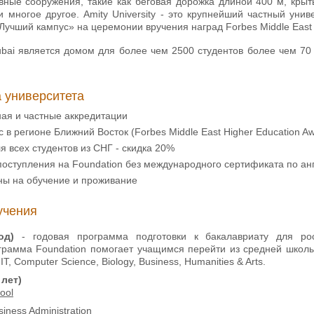
ивные сооружения, такие как беговая дорожка длиной 400 м, крыт
и многое другое. Amity University - это крупнейший частный ун
Лучший кампус» на церемонии вручения наград Forbes Middle East H
Dubai является домом для более чем 2500 студентов более чем 7
 университета
ая и частные аккредитации
 в регионе Ближний Восток (Forbes Middle East Higher Education A
 всех студентов из СНГ - скидка 20%
оступления на Foundation без международного сертификата по ан
ны на обучение и проживание
учения
год)
- годовая программа подготовки к бакалавриату для ро
грамма Foundation помогает учащимся перейти из средней школы
 IT, Computer Science, Biology, Business, Humanities & Arts.
 лет)
ool
siness Administration