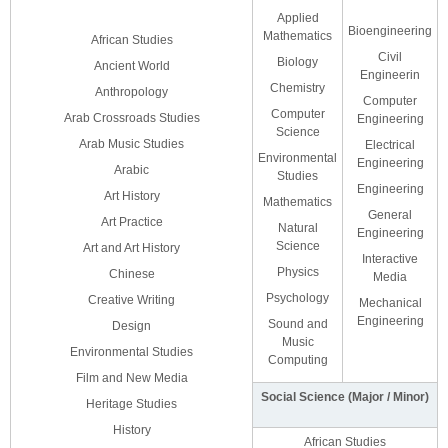
Applied
Bioengineering
Mathematics
African Studies
Civil
Biology
Ancient World
Engineerin
Chemistry
Anthropology
Computer
Computer
Arab Crossroads Studies
Engineering
Science
Arab Music Studies
Electrical
Environmental
Engineering
Arabic
Studies
Engineering
Art History
Mathematics
General
Art Practice
Natural
Engineering
Science
Art and Art History
Interactive
Physics
Chinese
Media
Psychology
Creative Writing
Mechanical
Engineering
Sound and
Design
Music
Environmental Studies
Computing
Film and New Media
Social Science (Major / Minor)
Heritage Studies
History
African Studies