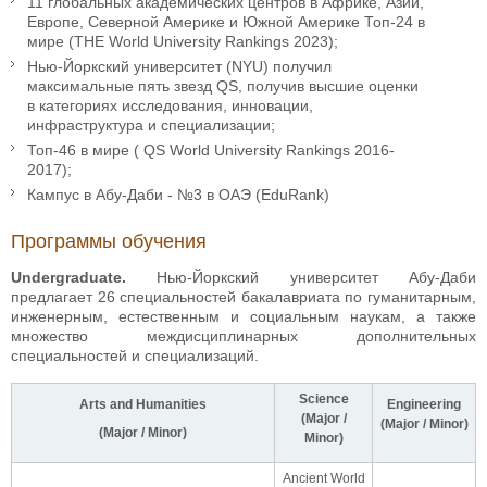
11 глобальных академических центров в Африке, Азии,
Европе, Северной Америке и Южной Америке Топ-24 в
мире (THE World University Rankings 2023);
Нью-Йоркский университет (NYU) получил
максимальные пять звезд QS, получив высшие оценки
в категориях исследования, инновации,
инфраструктура и специализации;
Топ-46 в мире ( QS World University Rankings 2016-
2017);
Кампус в Абу-Даби - №3 в ОАЭ (EduRank)
Программы обучения
Undergraduate.
Нью-Йоркский университет Абу-Даби
предлагает 26 специальностей бакалавриата по гуманитарным,
инженерным, естественным и социальным наукам, а также
множество междисциплинарных дополнительных
специальностей и специализаций.
Science
Arts and Humanities
Engineering
(Major /
(Major / Minor)
(Major / Minor)
Minor)
Ancient World