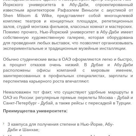
Йоркского университета в Абу-Даби, спроектированный
известным архитектором Рафаэлем Виньоли с акустикой от
Shen Milsom & Wilke, представляет собой многоцелевой
комплекс театров и концертных площадок, репетиционных
залов, студий монтажа фильмов, классных комнат и мастерских.
Помимо прочего, Нью-Йоркский университет в Абу-Даби имеет
собственную художественную галерею, которая оборудована
для проведения любых выставок, что позволяет организовывать
экспериментальные и традиционные музейные инсталляции.
Обычно студенческие визы в ОАЭ оформляются легко и быстро,
а процент отказов очень низкий. В Дубае и Абу-Даби
расположены офисы компаний с мировым именем,
заинтересованных в профильных специалистах, зарплаты и
перспектива карьерного роста впечатляют.
Немаловажен тот факт, что существуют удобные маршруты в
ОАЭ из России: регулярные прямые перелеты Москва - Дубай и
Санкт-Петербург - Дубай, а также рейсы с пересадкой в Турции.
Преимущества университета:
3 кампуса для получения степени в Нью-Йорке, Абу-
Даби и Шанхае;