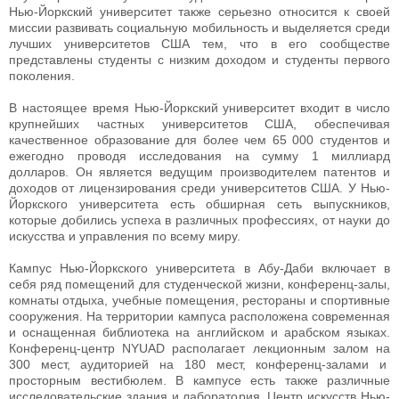
Нью-Йоркский университет также серьезно относится к своей
миссии развивать социальную мобильность и выделяется среди
лучших университетов США тем, что в его сообществе
представлены студенты с низким доходом и студенты первого
поколения.
В настоящее время Нью-Йоркский университет входит в число
крупнейших частных университетов США, обеспечивая
качественное образование для более чем 65 000 студентов и
ежегодно проводя исследования на сумму 1 миллиард
долларов. Он является ведущим производителем патентов и
доходов от лицензирования среди университетов США. У Нью-
Йоркского университета есть обширная сеть выпускников,
которые добились успеха в различных профессиях, от науки до
искусства и управления по всему миру.
Кампус Нью-Йоркского университета в Абу-Даби включает в
себя ряд помещений для студенческой жизни, конференц-залы,
комнаты отдыха, учебные помещения, рестораны и спортивные
сооружения. На территории кампуса расположена современная
и оснащенная библиотека на английском и арабском языках.
Конференц-центр NYUAD располагает лекционным залом на
300 мест, аудиторией на 180 мест, конференц-залами и
просторным вестибюлем. В кампусе есть также различные
исследовательские здания и лаборатория. Центр искусств Нью-