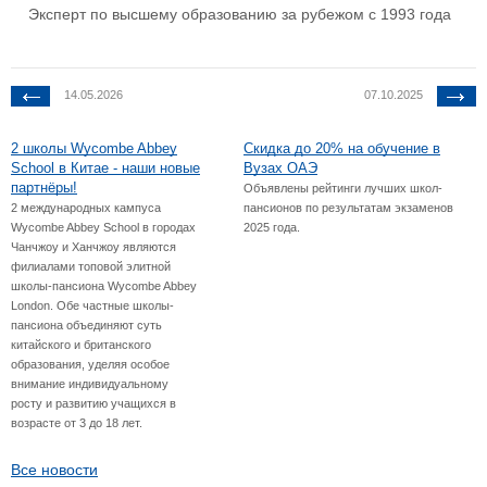
Эксперт по высшему образованию за рубежом с 1993 года
14.05.2026
07.10.2025
2 школы Wycombe Abbey
Скидка до 20% на обучение в
School в Китае - наши новые
Вузах ОАЭ
партнёры!
Объявлены рейтинги лучших школ-
2 международных кампуса
пансионов по результатам экзаменов
Wycombe Abbey School в городах
2025 года.
Чанчжоу и Ханчжоу являются
филиалами топовой элитной
школы-пансиона Wycombe Abbey
London. Обе частные школы-
пансиона объединяют суть
китайского и британского
образования, уделяя особое
внимание индивидуальному
росту и развитию учащихся в
возрасте от 3 до 18 лет.
Все новости