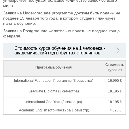
университет поступает большое количество заявок со всего
мира.
Заявки на Undergraduate programme должны быть поданы не
позднее 15 января того года, в котором студент планирует
начать обучение.
Заявки на Postgraduate желательно подать не позднее конца
февраля.
Стоимость курса обучения на 1 человека -
академический год в фунтах стерлингов:
Стоимость
Программа обучения
курса от
International Foundation Programme (3 семестра)
16.995 £
Graduate Diploma (3 семестра)
18.195 £
International One Year (3 семестра)
18.195 £
Academic English (стоимость за 1 семестр)
4.895 £