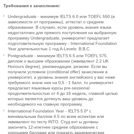
Требования к зачислению:
Undergraduate - минимум IELTS 6.0 или TOEFL 550 (в
зависимости от программы), аттестат о среднем
образовании. В случаях, если уровень знания языка
недостаточен для прямого поступления на выбранную
программу Undergraduate, университет предлагает
подготовительную программу - International Foundation
Year длительностью 1 год.A-Levels: B,B,C.
Postgraduate - минимум IELTS 6.5 или TOEFL 575,
диплом о высшем образовании (эквивалент 2.2 UK
Honours degree), рекомендации, резюме. Если вы
получили условное (conditional offer) зачисление в
университет, а уровень знания английского у вас ниже
требуемого значе ния на 0,5 - 1 балл, то университет
предлагает языковые курсы pre-sessional
продолжительностью от 4 до 16 недель, главной целью
которых является дотянуть ваш уровень до
необходимого на главную программу.
International Foundation Year - IELTS 5.0* с
минимальным баллом 4.5 по всем аспектам или
эквивалент по тесту INTO. Студ ент ы должны
закончить 12-илетнее среднее образование с
хорошими баллами или показать академические