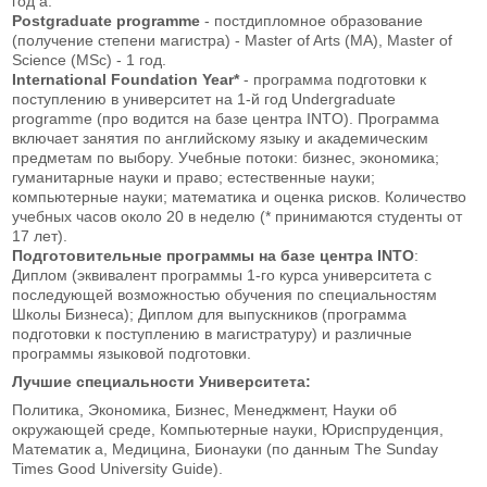
год а.
Postgraduate programme
- постдипломное образование
(получение степени магистра) - Master of Arts (MA), Master of
Science (MSc) - 1 год.
International Foundation Year*
- программа подготовки к
поступлению в университет на 1-й год Undergraduate
programme (про водится на базе центра INTO). Программа
включает занятия по английскому языку и академическим
предметам по выбору. Учебные потоки: бизнес, экономика;
гуманитарные науки и право; естественные науки;
компьютерные науки; математика и оценка рисков. Количество
учебных часов около 20 в неделю (* принимаются студенты от
17 лет).
Подготовительные программы на базе центра INTO
:
Диплом (эквивалент программы 1-го курса университета с
последующей возможностью обучения по специальностям
Школы Бизнеса); Диплом для выпускников (программа
подготовки к поступлению в магистратуру) и различные
программы языковой подготовки.
Лучшие специальности Университета:
Политика, Экономика, Бизнес, Менеджмент, Науки об
окружающей среде, Компьютерные науки, Юриспруденция,
Математик а, Медицина, Бионауки (по данным The Sunday
Times Good University Guide).