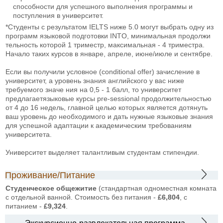
способности для успешного выполнения программы и
поступления в университет.
*Студенты с результатом IELTS ниже 5.0 могут выбрать одну из
программ языковой подготовки INTO, минимальная продолжи
тельность которой 1 триместр, максимальная - 4 триместра.
Начало таких курсов в январе, апреле, июне/июле и сентябре.
Если вы получили условное (conditional offer) зачисление в
университет, а уровень знания английского у вас ниже
требуемого значе ния на 0,5 - 1 балл, то университет
предлагаетязыковые курсы pre-sessional продолжительностью
от 4 до 16 недель, главной целью которых является дотянуть
ваш уровень до необходимого и дать нужные языковые знания
для успешной адаптации к академическим требованиям
университета.
Университет выделяет талантливым студентам стипендии.
Проживание/Питание
Студенческое общежитие
(стандартная одноместная комната
с отдельной ванной. Стоимость без питания -
£6,804
, с
питанием -
£9,324
.