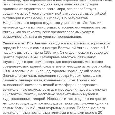
окий рейтинг и превосходная академическая репутация
привлекают студентов со всего мира, что способствует
созданию живой космополитичной атмосферы , высочайшей
мотивации и стремления к успеху. По результатам
Национального опроса студентов университет Ист Англии
является одним из пяти лучших классических университетов
Англии как по качеству всех предоставляемых услуг и
возможностей, так и по уровню преподавания.
Университет Ист Англии
находится в красивом историческом
городке Норвич в самом центре Восточной Англии, всего в 1,5
часа х езды от Лондона (185 км). От студенческого городка до
центра города - 4 км. Регулярные автобусы связывают
студгородок с центром города, где сохранилось множество
средневековых зданий, самые впечатляющие из которых собор
19 в. и возвышающийся над городом нормандский замок.
Значительную часть населения города Норвич составляют
студенты университета, колледжей и школ. Город с его
оживленной космополитичной атмосферой предлагает
великолепные возможности для проведения досуга, включая
кинотеатры, театры, несколько замечательных музеев и
художественных галерей. Норвич считается одним из десяти
лучших городов для покупок; здесь также расположен один из
самых больших в Англии открытых рынков. Побережье с его
великолепными песчаными пляжами и скалами всего в 20