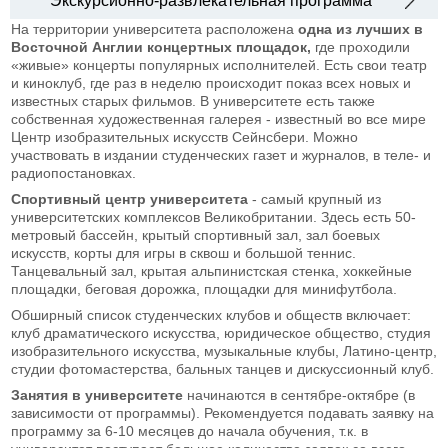
Экскурсионно-развлекательная программа
На территории университета расположена
одна из лучших в
Восточной Англии концертных площадок,
где проходили
«живые» концерты популярных исполнителей. Есть свои театр
и киноклуб, где раз в неделю происходит показ всех новых и
известных старых фильмов. В университете есть также
собственная художественная галерея - известный во все мире
Центр изобразительных искусств Сейнсбери. Можно
участвовать в издании студенческих газет и журналов, в теле- и
радиопостановках.
Спортивный центр университета
- самый крупный из
университетских комплексов Великобритании. Здесь есть 50-
метровый бассейн, крытый спортивный зал, зал боевых
искусств, корты для игры в сквош и большой теннис.
Танцевальный зал, крытая альпинистская стенка, хоккейные
площадки, беговая дорожка, площадки для минифутбола.
Обширный список студенческих клубов и обществ включает:
клуб драматического искусства, юридическое общество, студия
изобразительного искусства, музыкальные клубы, Латино-центр,
студии фотомастерства, бальных танцев и дискуссионный клуб.
Занятия в университете
начинаются в сентябре-октябре (в
зависимости от программы). Рекомендуется подавать заявку на
программу за 6-10 месяцев до начала обучения, т.к. в