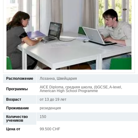
Расположение
Лозанна, Швейцария
AICE Diploma, средняя школа, (I)GCSE, A-level,
Программы
American High School Programme
Возраст
от 13 до 19 лет
Проживание
резиденция
Количество
150
учеников
Цена от
99.500 CHF