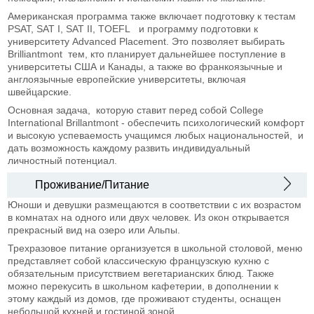
Американская программа также включает подготовку к тестам
PSAT, SAT I, SAT II, TOEFL и программу подготовки к
университету Advanced Placement. Это позволяет выбирать
Brilliantmont тем, кто планирует дальнейшее поступление в
университеты США и Канады, а также во франкоязычные и
англоязычные европейские университеты, включая
швейцарские.
Основная задача, которую ставит перед собой College
International Brillantmont - обеспечить психологический комфорт
и высокую успеваемость учащимся любых национальностей, и
дать возможность каждому развить индивидуальный
личностный потенциал.
Проживание/Питание
Юноши и девушки размещаются в соответствии с их возрастом
в комнатах на одного или двух человек. Из окон открывается
прекрасный вид на озеро или Альпы.
Трехразовое питание организуется в школьной столовой, меню
представляет собой классическую французскую кухню с
обязательным присутствием вегетарианских блюд. Также
можно перекусить в школьном кафетерии, в дополнении к
этому каждый из домов, где проживают студенты, оснащен
небольшой кухней и гостиной зоной.