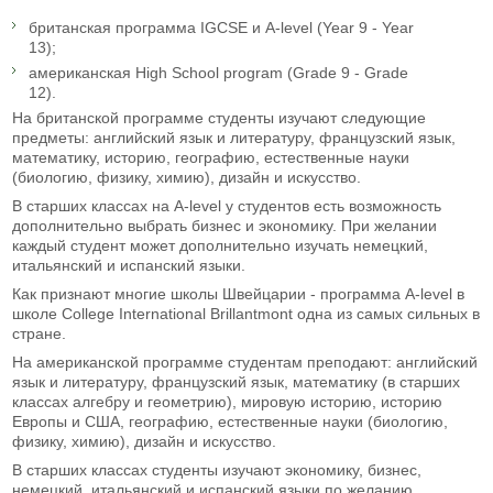
британская программа IGCSE и A-level (Year 9 - Year
13);
американская High School program (Grade 9 - Grade
12).
На британской программе студенты изучают следующие
предметы: английский язык и литературу, французский язык,
математику, историю, географию, естественные науки
(биологию, физику, химию), дизайн и искусство.
В старших классах на A-level у студентов есть возможность
дополнительно выбрать бизнес и экономику. При желании
каждый студент может дополнительно изучать немецкий,
итальянский и испанский языки.
Как признают многие школы Швейцарии - программа A-level в
школе College International Brillantmont одна из самых сильных в
стране.
На американской программе студентам преподают: английский
язык и литературу, французский язык, математику (в старших
классах алгебру и геометрию), мировую историю, историю
Европы и США, географию, естественные науки (биологию,
физику, химию), дизайн и искусство.
В старших классах студенты изучают экономику, бизнес,
немецкий, итальянский и испанский языки по желанию.