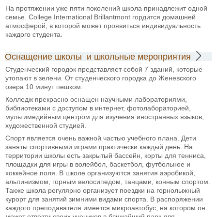
На протяжении уже пяти поколений школа принадлежит одной
семье. College International Brillantmont гордится домашней
атмосферой, в которой может проявиться индивидуальность
каждого студента.
Оснащение школы и школьные мероприятия
Студенческий городок представляет собой 7 зданий, которые
утопают в зелени. От студенческого городка до Женевского
озера 10 минут пешком.
Колледж прекрасно оснащен научными лабораториями,
библиотеками с доступом в интернет, фотолабораторией,
мультимедийным центром для изучения иностранных языков,
художественной студией.
Спорт является очень важной частью учебного плана. Дети
заняты спортивными играми практически каждый день. На
территории школы есть закрытый бассейн, корты для тенниса,
площадки для игры в волейбол, баскетбол, футбольное и
хоккейное поля. В школе организуются занятия аэробикой,
альпинизмом, горным велосипедом, танцами, конным спортом.
Также школа регулярно организует поездки на горнолыжный
курорт для занятий зимними видами спорта. В распоряжении
каждого преподавателя имеется микроавтобус, на котором он
может отвезти своих учеников в ближайший парк для