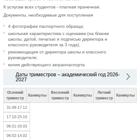
К услугам всех студентов - платная прачечная.
Документы, необходимые для поступления
4 фотографии паспортного образца;
школьная характеристика с оценками (на бланке
школы, датой, печатью и подписью директора и
классного руководителя за 3 года);
рекомендация от директора школы и классного
руководителя;
копия действующего загранпаспорта
Даты триместров – академический год 2026-
2027
Осенний
Весенний
Летний
Каникулы
Каникулы
Каникулы
триместр
триместр
триместр
31.08-17.12
17.10-25.10
06.01-20.03
06.02-14.02