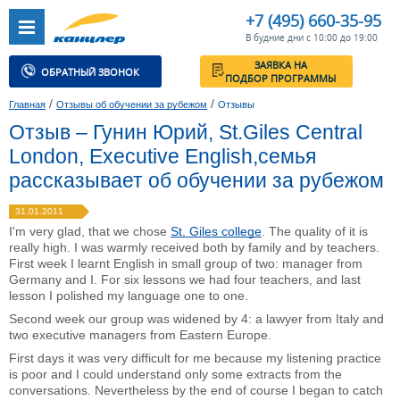
+7 (495) 660-35-95
В будние дни с 10:00 до 19:00
ЗАЯВКА НА
ОБРАТНЫЙ ЗВОНОК
ПОДБОР ПРОГРАММЫ
/
/
Главная
Отзывы об обучении за рубежом
Отзывы
Отзыв – Гунин Юрий, St.Giles Central
London, Executive English,семья
рассказывает об обучении за рубежом
31.01.2011
I'm very glad, that we chose
St. Giles college
. The quality of it is
really high. I was warmly received both by family and by teachers.
First week I learnt English in small group of two: manager from
Germany and I. For six lessons we had four teachers, and last
lesson I polished my language one to one.
Second week our group was widened by 4: a lawyer from Italy and
two executive managers from Eastern Europe.
First days it was very difficult for me because my listening practice
is poor and I could understand only some extracts from the
conversations. Nevertheless by the end of course I began to catch