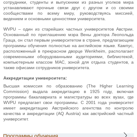
сотрудники, студенты и выпускники из разных уголков мира
устанавливают прочные связи друг с другом и со своими
сообществами по всему миру, руководствуясь миссией,
видением и основными ценностями университета.
WVPU – один из старейших частных университетов Австрии.
Основанный по приглашению мэра Вены доктора Леопольда
Граца, он стал первым университетом в стране, предлагающим
программы обучения полностью на английском языке. Кампус,
расположенный в прекрасном дворце Wenkheim, располагает
современными оборудованными аудиториями, библиотекой,
компьютерным классом MAC, зоной для отдыха студентов, а
также офисами сотрудников университета.
Аккредитации университета:
Высшая комиссия по образованию (The Higher Learning
Commission) выдала аккредитацию в 1925 году, включая
программы бакалавриата и магистратуры во всех вузах, где
WVPU предлагает свои программы. С 2001 года университет
имеет аккредитацию Австрийского агентства по контролю
качества и аккредитации (AQ Austria) как австрийский частный
университет.
Программы обучения