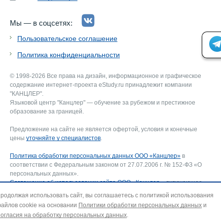
Мы — в соцсетях:
Пользовательское соглашение
Политика конфиденциальности
© 1998-2026 Все права на дизайн, информационное и графическое
содержание интернет-проекта eStudy.ru принадлежит компании
"КАНЦЛЕР".
Языковой центр "Канцлер" — обучение за рубежом и престижное
образование за границей.
Предложение на сайте не является офертой, условия и конечные
цены
уточняйте у специалистов
.
Политика обработки персональных данных ООО «Канцлер»
в
соответствии с Федеральным законом от 27.07.2006 г. № 152-ФЗ «О
персональных данных».
Соглашение об использовании сайта ООО «Канцлер»
, включающее
соглашение на обработку персональных данных и использование
родолжая использовать сайт, вы соглашаетесь с политикой использования
файлов cookie. В случае несогласия — покиньте сайт.
айлов cookie на основании
Политики обработки персональных данных
и
Для отзыва согласия на обработку персональных данных направьте
огласия на обработку персональных данных
.
запрос на адрес эл. почты:
info@estudy.ru
.