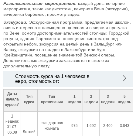
Развлекательные мероприятия:
каждый день: вечерние
мероприятия, такие как дискотеки, вечерняя Вена (экскурсия),
вечеринки барбекью, просмотр видео.
Экскурсии:
Экскурсионная программа, предлагаемая школой,
очень интересна и насыщенна: дневная и вечерняя прогулка
по Вене, осмотр достопримечательностей столицы: Городской
ратуши, здания Парламента; посещение кинотеатра под
открытым небом, экскурсия на целый день в Зальцбург или
Вашау, экскурсия на полдня в Лаксенбург или Бург
Крейзенштайн, посещение знаменитой Венской оперы.
Дополнительные экскурсии заказываются в школе за
дополнительную плату.
Стоимость курса на 1 человека в
евро, стоимость от:
Даты
Тип
Тип
1
2
3
5
начала
курса
проживания
неделя
недели
недели
недель
курсов*
1
неделя
:
стандартная
975
1.692
2.409
3.843
31.07-
комната
Летний
06.08