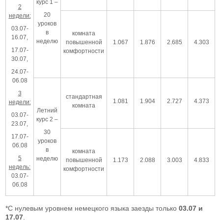
курс 1 –
2
20
недели:
уроков
03.07-
в
комната
16.07,
неделю
повышенной
1.067
1.876
2.685
4.303
17.07-
комфортности
30.07,
24.07-
06.08
3
стандартная
1.081
1.904
2.727
4.373
недели:
комната
Летний
03.07-
курс 2 –
23.07,
30
17.07-
уроков
06.08
в
комната
5
неделю
повышенной
1.173
2.088
3.003
4.833
недель:
комфортности
03.07-
06.08
*С нулевым уровнем немецкого языка заезды только
03.07 и
17.07
.