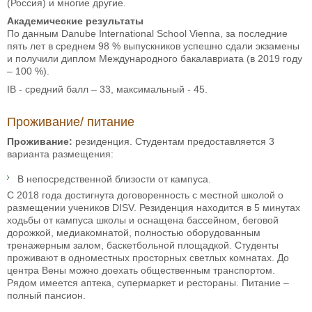
(Россия) и многие другие.
Академические результаты
По данным Danube International School Vienna, за последние
пять лет в среднем 98 % выпускников успешно сдали экзамены
и получили диплом Международного бакалавриата (в 2019 году
– 100 %).
IB - средний балл – 33, максимальный - 45.
Проживание/ питание
Проживание:
резиденция. Студентам предоставляется 3
варианта размещения:
В непосредственной близости от кампуса.
С 2018 года достигнута договоренность с местной школой о
размещении учеников DISV. Резиденция находится в 5 минутах
ходьбы от кампуса школы и оснащена бассейном, беговой
дорожкой, медиакомнатой, полностью оборудованным
тренажерным залом, баскетбольной площадкой. Студенты
проживают в одноместных просторных светлых комнатах. До
центра Вены можно доехать общественным транспортом.
Рядом имеется аптека, супермаркет и рестораны. Питание –
полный пансион.