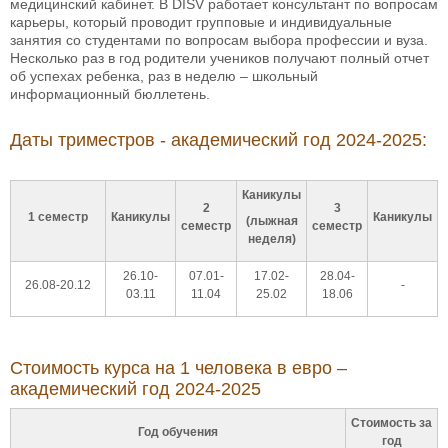
медицинский кабинет. В DISV работает консультант по вопросам
карьеры, который проводит групповые и индивидуальные
занятия со студентами по вопросам выбора профессии и вуза.
Несколько раз в год родители учеников получают полный отчет
об успехах ребенка, раз в неделю – школьный
информационный бюллетень.
Даты триместров - академический год 2024-2025:
Каникулы
2
3
1 семестр
Каникулы
Каникулы
(лыжная
семестр
семестр
неделя)
26.10-
07.01-
17.02-
28.04-
26.08-20.12
-
03.11
11.04
25.02
18.06
Стоимость курса на 1 человека в евро –
академический год 2024-2025
Стоимость за
Год обучения
год