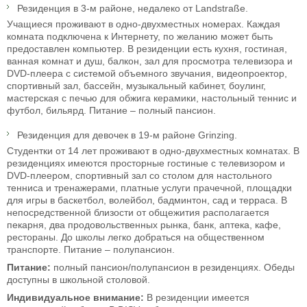
Резиденция в 3-м районе, недалеко от Landstraße.
Учащиеся проживают в одно-двухместных номерах. Каждая
комната подключена к Интернету, по желанию может быть
предоставлен компьютер. В резиденции есть кухня, гостиная,
ванная комнат и душ, балкон, зал для просмотра телевизора и
DVD-плеера с системой объемного звучания, видеопроектор,
спортивный зал, бассейн, музыкальный кабинет, боулинг,
мастерская с печью для обжига керамики, настольный теннис и
футбол, бильярд. Питание – полный пансион.
Резиденция для девочек в 19-м районе Grinzing.
Студентки от 14 лет проживают в одно-двухместных комнатах. В
резиденциях имеются просторные гостиные с телевизором и
DVD-плеером, спортивный зал со столом для настольного
тенниса и тренажерами, платные услуги прачечной, площадки
для игры в баскетбол, волейбол, бадминтон, сад и терраса. В
непосредственной близости от общежития располагается
пекарня, два продовольственных рынка, банк, аптека, кафе,
рестораны. До школы легко добраться на общественном
транспорте. Питание – полупансион.
Питание:
полный пансион/полупансион в резиденциях. Обеды
доступны в школьной столовой.
Индивидуальное внимание:
В резиденции имеется