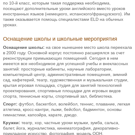
по 10-й класс, которым такая поддержка необходима,
посещают дополнительные уроки английского вместо уроков
иностранных языков (немецкого, испанского/французского). Им
также оказывается помощь специалистами ELD на обычных
уроках.
Оснащение школы и школьные мероприятия
Оснащение школы:
на свое нынешнее место школа переехала
в 2000 году. Основной корпус постоянно расширялся за счет
реконструкции примыкающих помещений. Сегодня в нем
имеется все необходимое для успешной учебы и внеклассных
занятий: просторные кабинеты, научные лаборатории,
компьютерный центр, административные помещения, зимний
сад, кафетерий, театр, художественная и музыкальная студии,
крытая игровая площадка, студия для занятий технологией
проектирования, спортивные площадки для игровых видов
спорта, теннисные корты, спортивный зал, библиотека.
Спорт:
футбол, баскетбол, волейбол, теннис, плавание, легкая
атлетика, кросс-кантри, лыжи, бейсбол, бадминтон, основы
гимнастики, капоэйра, карате, дзюдо.
Кружки:
театр, хор, частные уроки музыки, зумба, сальса,
балет, йога, журналистика, кинематография, декоративно-
прикладное искусство, фотография, модель ООН.