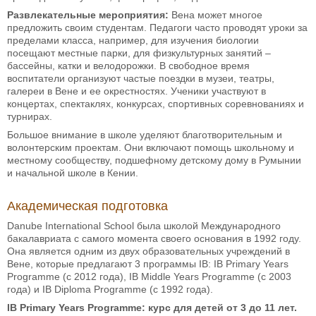
Развлекательные мероприятия:
Вена может многое
предложить своим студентам. Педагоги часто проводят уроки за
пределами класса, например, для изучения биологии
посещают местные парки, для физкультурных занятий –
бассейны, катки и велодорожки. В свободное время
воспитатели организуют частые поездки в музеи, театры,
галереи в Вене и ее окрестностях. Ученики участвуют в
концертах, спектаклях, конкурсах, спортивных соревнованиях и
турнирах.
Большое внимание в школе уделяют благотворительным и
волонтерским проектам. Они включают помощь школьному и
местному сообществу, подшефному детскому дому в Румынии
и начальной школе в Кении.
Академическая подготовка
Danube International School была школой Международного
бакалавриата с самого момента своего основания в 1992 году.
Она является одним из двух образовательных учреждений в
Вене, которые предлагают 3 программы IB: IB Primary Years
Programme (c 2012 года), IB Middle Years Programme (с 2003
года) и IB Diploma Programme (с 1992 года).
IB Primary Years Programme: курс для детей от 3 до 11 лет.