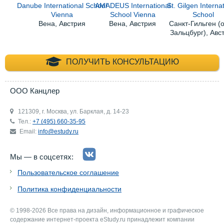
Danube International School
AMADEUS International
St. Gilgen Interna
Vienna
School Vienna
School
Вена, Австрия
Вена, Австрия
Санкт-Гильген (о
Зальцбург), Авс
+7 (495) 660-35-
ПОЛУЧИТЬ КОНСУЛЬТАЦИЮ
ООО Канцлер
121309, г. Москва, ул. Барклая, д. 14-23
Тел.:
+7 (495) 660-35-95
Email:
info@estudy.ru
Мы — в соцсетях:
Пользовательское соглашение
Политика конфиденциальности
© 1998-2026 Все права на дизайн, информационное и графическое
содержание интернет-проекта eStudy.ru принадлежит компании