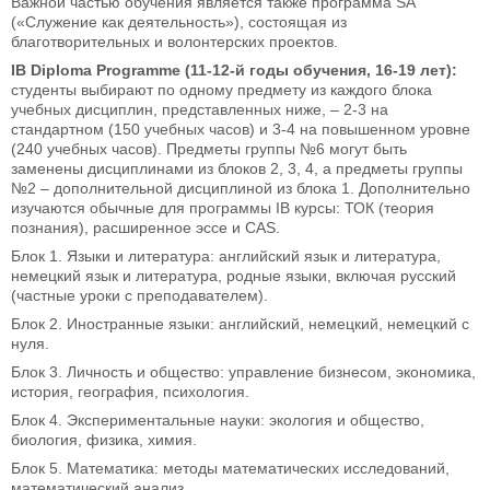
Важной частью обучения является также программа SA
(«Служение как деятельность»), состоящая из
благотворительных и волонтерских проектов.
IB Diploma Programme (11-12-й годы обучения, 16-19 лет):
студенты выбирают по одному предмету из каждого блока
учебных дисциплин, представленных ниже, – 2-3 на
стандартном (150 учебных часов) и 3-4 на повышенном уровне
(240 учебных часов). Предметы группы №6 могут быть
заменены дисциплинами из блоков 2, 3, 4, а предметы группы
№2 – дополнительной дисциплиной из блока 1. Дополнительно
изучаются обычные для программы IB курсы: ТОК (теория
познания), расширенное эссе и CAS.
Блок 1. Языки и литература: английский язык и литература,
немецкий язык и литература, родные языки, включая русский
(частные уроки с преподавателем).
Блок 2. Иностранные языки: английский, немецкий, немецкий с
нуля.
Блок 3. Личность и общество: управление бизнесом, экономика,
история, география, психология.
Блок 4. Экспериментальные науки: экология и общество,
биология, физика, химия.
Блок 5. Математика: методы математических исследований,
математический анализ.