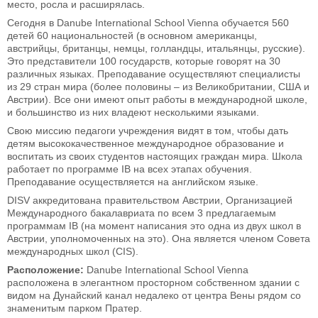
место, росла и расширялась.
Сегодня в Danube International School Vienna обучается 560
детей 60 национальностей (в основном американцы,
австрийцы, британцы, немцы, голландцы, итальянцы, русские).
Это представители 100 государств, которые говорят на 30
различных языках. Преподавание осуществляют специалисты
из 29 стран мира (более половины – из Великобритании, США и
Австрии). Все они имеют опыт работы в международной школе,
и большинство из них владеют несколькими языками.
Свою миссию педагоги учреждения видят в том, чтобы дать
детям высококачественное международное образование и
воспитать из своих студентов настоящих граждан мира. Школа
работает по программе IB на всех этапах обучения.
Преподавание осуществляется на английском языке.
DISV аккредитована правительством Австрии, Организацией
Международного бакалавриата по всем 3 предлагаемым
программам IB (на момент написания это одна из двух школ в
Австрии, уполномоченных на это). Она является членом Совета
международных школ (CIS).
Расположение:
Danube International School Vienna
расположена в элегантном просторном собственном здании с
видом на Дунайский канал недалеко от центра Вены рядом со
знаменитым парком Пратер.