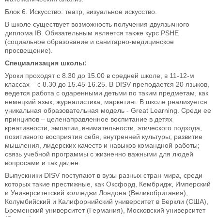
Блок 6. Искусство: театр, визуальное искусство.
В школе существует возможность получения двуязычного
диплома IB. Обязательным является также курс PSHE
(социальное образование и санитарно-медицинское
просвещение).
Специализация школы:
Уроки проходят с 8.30 до 15.00 в средней школе, в 11-12-м
классах – с 8.30 до 15.45-16.25. В DISV преподается 20 языков,
ведется работа с одаренными детьми по таким предметам, как
немецкий язык, журналистика, маркетинг. В школе реализуется
уникальная образовательная модель - Great Learning. Среди ее
принципов – целенаправленное воспитание в детях
креативности, эмпатии, внимательности, этического подхода,
позитивного восприятия себя, внутренней культуры; развитие
мышления, лидерских качеств и навыков командной работы;
связь учебной программы с жизненно важными для людей
вопросами и так далее.
Выпускники DISV поступают в вузы разных стран мира, среди
которых такие престижные, как Оксфорд, Кембридж, Имперский
и Университетский колледжи Лондона (Великобритания),
Колумбийский и Калифорнийский университет в Беркли (США),
Бременский университет (Германия), Московский университет