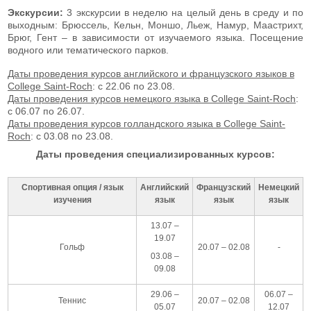
Экскурсии:
3 экскурсии в неделю на целый день в среду и по
выходным: Брюссель, Кельн, Моншо, Льеж, Намур, Маастрихт,
Брюг, Гент – в зависимости от изучаемого языка. Посещение
водного или тематического парков.
Даты проведения курсов английского и французского языков в
College Saint-Roch
: с 22.06 по 23.08.
Даты проведения курсов немецкого языка в College Saint-Roch
:
с 06.07 по 26.07.
Даты проведения курсов голландского языка в College Saint-
Roch
: с 03.08 по 23.08.
Даты проведения специализированных курсов:
Спортивная опция / язык
Английский
Французский
Немецкий
изучения
язык
язык
язык
13.07 –
19.07
Гольф
20.07 – 02.08
-
03.08 –
09.08
29.06 –
06.07 –
Теннис
20.07 – 02.08
05.07
12.07