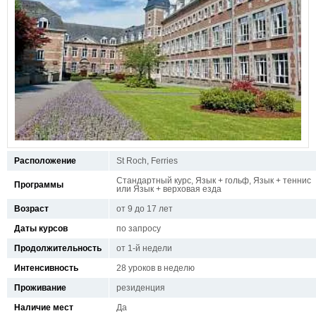
Расположение
St Roch, Ferries
Стандартный курс, Язык + гольф, Язык + теннис
Программы
или Язык + верховая езда
Возраст
от 9 до 17 лет
Даты курсов
по запросу
Продолжительность
от 1-й недели
Интенсивность
28 уроков в неделю
Проживание
резиденция
Наличие мест
Да