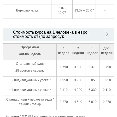
06.07 –
Верховая езда
13.07 – 26.07
-
12.07
Стоимость курса на 1 человека в евро,
стоимость от (по запросу):
Программа/
1
2
3
Доп.
неделя
недели
недели
неделя
кол-во недель
Стандартный курс
1.790
3.580
5.370
1.790
28 уроков в неделю
+ 2 индивидуальных урока**
1.950
3.900
5.850
1.950
+ 4 индивидуальных урока**
2.110
4.220
6.330
2.110
Стандартный + верховая езда /
2.270
4.540
6.810
2.270
теннис / гольф
** налог VAT 6% не включен в стоимость курса