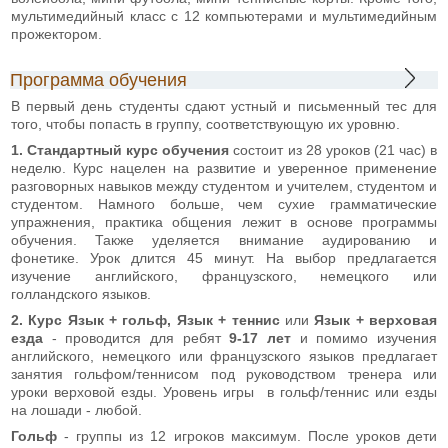
мультимедийный класс с 12 компьютерами и мультимедийным
прожектором.
Программа обучения
В первый день студенты сдают устный и письменный тес для
того, чтобы попасть в группу, соответствующую их уровню.
1. Стандартный курс обучения
состоит из 28 уроков (21 час) в
неделю. Курс нацелен на развитие и уверенное применение
разговорных навыков между студентом и учителем, студентом и
студентом. Намного больше, чем сухие грамматические
упражнения, практика общения лежит в основе программы
обучения. Также уделяется внимание аудированию и
фонетике. Урок длится 45 минут. На выбор предлагается
изучение английского, французского, немецкого или
голландского языков.
2.
Курс
Язык + гольф, Язык + теннис
или
Язык + верховая
езда
- проводится для ребят
9-17 лет
и помимо изучения
английского, немецкого или французского языков предлагает
занятия гольфом/теннисом под руководством тренера или
уроки верховой езды. Уровень игры в гольф/теннис или езды
на лошади - любой.
Гольф
- группы из 12 игроков максимум. После уроков дети