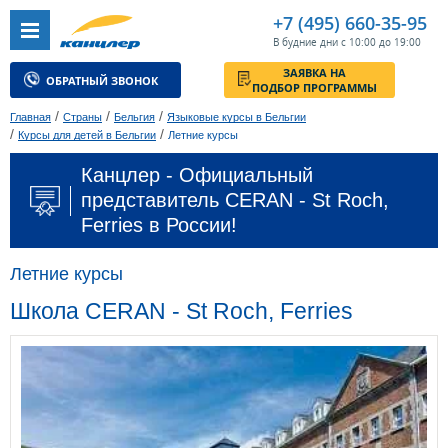
+7 (495) 660-35-95
В будние дни с 10:00 до 19:00
ЗАЯВКА НА
ОБРАТНЫЙ ЗВОНОК
ПОДБОР ПРОГРАММЫ
/
/
/
Главная
Страны
Бельгия
Языковые курсы в Бельгии
/
/
Курсы для детей в Бельгии
Летние курсы
Канцлер - Официальный
представитель CERAN - St Roch,
Ferries в России!
Летние курсы
Школа CERAN - St Roch, Ferries