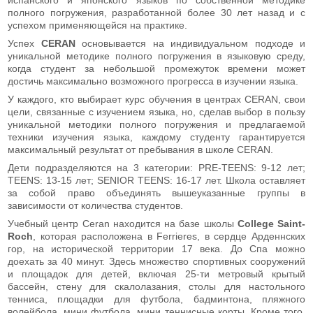
полного погружения, разработанной более 30 лет назад и с
успехом применяющейся на практике.
Успех
CERAN
основывается на индивидуальном подходе и
уникальной методике полного погружения в языковую среду,
когда студент за небольшой промежуток времени может
достичь максимально возможного прогресса в изучении языка.
У каждого, кто выбирает курс обучения в центрах CERAN, свои
цели, связанные с изучением языка, но, сделав выбор в пользу
уникальной методики полного погружения и предлагаемой
техники изучения языка, каждому студенту гарантируется
максимальный результат от пребывания в школе CERAN.
Дети подразделяются на 3 категории: PRE-TEENS: 9-12 лет;
TEENS: 13-15 лет; SENIOR TEENS: 16-17 лет. Школа оставляет
за собой право объединять вышеуказанные группы в
зависимости от количества студентов.
Учебный центр Ceran находится на базе школы
College Saint-
Roch
, которая расположена в Ferrieres, в сердце Арденнских
гор, на исторической территории 17 века. До Спа можно
доехать за 40 минут. Здесь множество спортивных сооружений
и площадок для детей, включая 25-ти метровый крытый
бассейн, стену для скалолазания, столы для настольного
тенниса, площадки для футбола, бадминтона, пляжного
волейбола, мини футбола, мини теннисные корты. Кроме того,