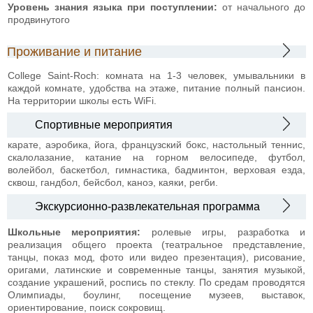
Уровень знания языка при поступлении:
от начального до
продвинутого
Проживание и питание
College Saint-Roch: комната на 1-3 человек, умывальники в
каждой комнате, удобства на этаже, питание полный пансион.
На территории школы есть WiFi.
Спортивные мероприятия
карате, аэробика, йога, французский бокс, настольный теннис,
скалолазание, катание на горном велосипеде, футбол,
волейбол, баскетбол, гимнастика, бадминтон, верховая езда,
сквош, гандбол, бейсбол, каноэ, каяки, регби.
Экскурсионно-развлекательная программа
Школьные мероприятия:
ролевые игры, разработка и
реализация общего проекта (театральное представление,
танцы, показ мод, фото или видео презентация), рисование,
оригами, латинские и современные танцы, занятия музыкой,
создание украшений, роспись по стеклу. По средам проводятся
Олимпиады, боулинг, посещение музеев, выставок,
ориентирование, поиск сокровищ.