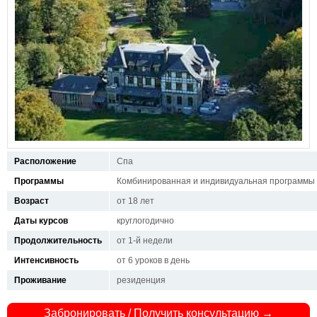
Расположение
Спа
Программы
Комбинированная и индивидуальная программы
Возраст
от 18 лет
Даты курсов
круглогодично
Продолжительность
от 1-й недели
Интенсивность
от 6 уроков в день
Проживание
резиденция
Забронировать / Получить консультацию →