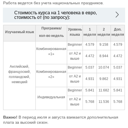
Работа ведется без учета национальных праздников.
Стоимость курса на 1 человека в евро,
стоимость от (по запросу):
Программа/
Уровень
1
2
Доп.
Изучаемый язык
языка
неделя
недели
неделя
кол-во недель
Beginner
4.579
9.158
4.579
Комбинированная
от А2 и
«1»
4.472
8.944
4.472
выше
Английский,
Beginner
5.037
10.074
5.037
французский,
Комбинированная
от А2 и
голландский,
«2»
4.931
9.862
4.931
выше
немецкий
Beginner
5.841
11.682
5.841
Индивидуальная
от А2 и
5.768
11.536
5.768
выше
Важно!
В период июля и августа взимается дополнительная
плата за высокий сезон.