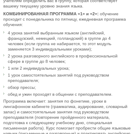
учителям определить вас в группу, которая соответствует
вашему текущему уровню знания языка.
КОМБИНИРОВАННАЯ ПРОГРАММА «1» и «2»:
обучение
проходит с понедельника по пятницу, ежедневная программа
обучения:
4 урока занятий выбранным языком (английский,
французский, немецкий, голландский) в группе до 4
человек (если группа не набирается, то этот модуль
заменяется 3 индивидуальными уроками);
2 урока разговорного английского в профессиональной
сфере в группе до 8 человек;
1 или 2 индивидуальных урока;
1 урок самостоятельных занятий под руководством
преподавателя;
обзор прессы;
обед и ужин проходят в общении с преподавателем.
Программа включает: занятия по фонетике, уроки в
лингафонном кабинете (грамматика, аудирование, словарный
запас) и самостоятельные занятия под руководством
преподавателя (повторение пройденного материала,
подготовка к следующему учебному дню, специальная
письменная работа). Курс помогает пробрести общие языковые
навыки (письменные и разговорные) и практиковать английскую