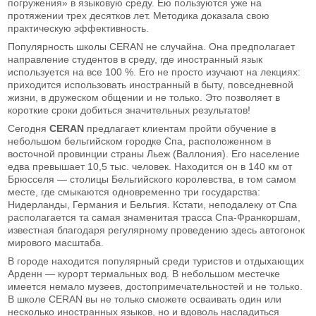
погружения» в языковую среду. Ею пользуются уже на
протяжении трех десятков лет. Методика доказала свою
практическую эффективность.
Популярность школы CERAN не случайна. Она предполагает
направление студентов в среду, где иностранный язык
используется на все 100 %. Его не просто изучают на лекциях:
приходится использовать иностранный в быту, повседневной
жизни, в дружеском общении и не только. Это позволяет в
короткие сроки добиться значительных результатов!
Сегодня
CERAN
предлагает клиентам пройти обучение в
небольшом бельгийском городке Спа, расположенном в
восточной провинции страны Льеж (Валлония). Его население
едва превышает 10,5 тыс. человек. Находится он в 140 км от
Брюсселя — столицы Бельгийского королевства, в том самом
месте, где смыкаются одновременно три государства:
Нидерланды, Германия и Бельгия. Кстати, неподалеку от Спа
располагается та самая знаменитая трасса Спа-Франкоршам,
известная благодаря регулярному проведению здесь автогонок
мирового масштаба.
В городе находится популярный среди туристов и отдыхающих
Арденн — курорт термальных вод. В небольшом местечке
имеется немало музеев, достопримечательностей и не только.
В школе CERAN вы не только сможете осваивать один или
несколько иностранных языков, но и вдоволь насладиться