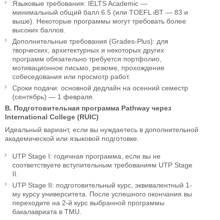
Языковые требования: IELTS Academic —
минимальный общий балл 6.5 (или TOEFL iBT — 83 и
выше). Некоторые программы могут требовать более
высоких баллов.
Дополнительные требования (Grades-Plus): для
творческих, архитектурных и некоторых других
программ обязательно требуется портфолио,
мотивационное письмо, резюме, прохождение
собеседования или просмотр работ.
Сроки подачи: основной дедлайн на осенний семестр
(сентябрь) — 1 февраля.
B. Подготовительная программа Pathway через
International College (RUIC)
Идеальный вариант, если вы нуждаетесь в дополнительной
академической или языковой подготовке.
UTP Stage I: годичная программа, если вы не
соответствуете вступительным требованиям UTP Stage
II.
UTP Stage II: подготовительный курс, эквивалентный 1-
му курсу университета. После успешного окончания вы
переходите на 2-й курс выбранной программы
бакалавриата в TMU.