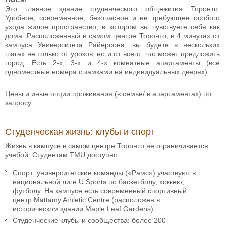
Это главное здание студенческого общежития Торонто.
Удобное, современное, безопасное и не требующее особого
ухода жилое пространство, в котором вы чувствуете себя как
дома. Расположенный в самом центре Торонто, в 4 минутах от
кампуса Университета Райерсона, вы будете в нескольких
шагах не только от уроков, но и от всего, что может предложить
город. Есть 2-х, 3-х и 4-х комнатные апартаменты (все
одноместные номера с замками на индивидуальных дверях).
Цены и иные опции проживания (в семье/ в апартаментах) по
запросу.
Студенческая жизнь: клубы и спорт
Жизнь в кампусе в самом центре Торонто не ограничивается
учебой. Студентам TMU доступно:
Спорт: университетские команды («Рамс») участвуют в
национальной лиге U Sports по баскетболу, хоккею,
футболу. На кампусе есть современный спортивный
центр Mattamy Athletic Centre (расположен в
историческом здании Maple Leaf Gardens).
Студенческие клубы и сообщества: более 200