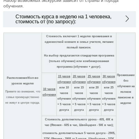
Набор возможных экскурсий зависит от страны и города
обучения.
Стоимость курса в неделю на 1 человека,
стоимость от (по запросу):
Стоимость включает 1 неделю проживания в
одноместной комнате в семье учителя, питание
полный пансион.
На выбор предлагаются стандартная программа
(только обучение) или комбинированная
программа (обучение + досуг).
Проживание
15 часов
20 часов
25 часов
30 часов
Расположение\Кол-во
без
обучения
обучения
обучения
обучения
уроков неделю
обучения на
или 10
или 15
или 20
или 25
10 часов
Примите во внимание, что
полном
часов
часов
часов
часов
обучения
семьи преимущественно
пансионе в
обучения
обучения
обучения
обучения
не живут в центре города.
неделю
+ 5 часов
+ 5 часов
+ 5 часов
+ 5 часов
досуга
досуга
досуга
досуга
Стоимость дополнительного урока - 40$, 40€ в
час (Япония - 60$ в час, Швейцария - 50€ в час);
стоимость дополнительных 5 часов досуга - 290$,
275€ (Япония - 390$ за 5 часов, Швейцария - 325€