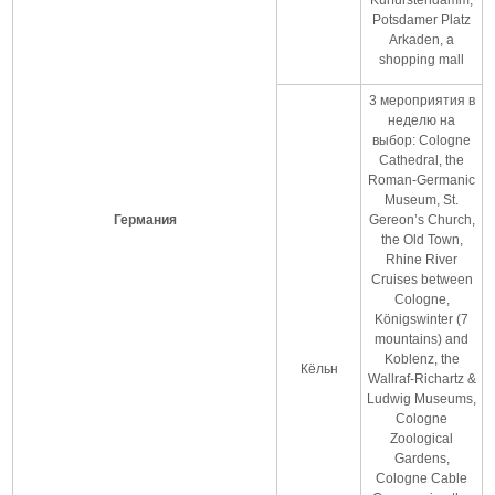
Potsdamer Platz
Arkaden, a
shopping mall
3 мероприятия в
неделю на
выбор: Cologne
Cathedral, the
Roman-Germanic
Museum, St.
Германия
Gereon’s Church,
the Old Town,
Rhine River
Cruises between
Cologne,
Königswinter (7
mountains) and
Koblenz, the
Кёльн
Wallraf-Richartz &
Ludwig Museums,
Cologne
Zoological
Gardens,
Cologne Cable