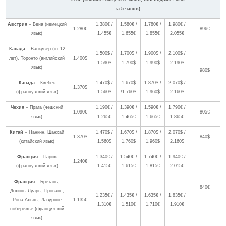
за 5 часов).
Австрия
– Вена (немецкий
1.380€ /
1.580€ /
1.780€ /
1.980€ /
1.280€
896€
язык)
1.455€
1.655€
1.855€
2.055€
Канада
– Ванкувер (от 12
1.500$ /
1.700$ /
1.900$ /
2.100$ /
лет), Торонто (английский
1.400$
1.590$
1.790$
1.990$
2.190$
язык)
980$
Канада
– Квебек
1.470$ /
1.670$
1.870$ /
2.070$ /
1.370$
(французский язык)
1.560$
/1.760$
1.960$
2.160$
Чехия
– Прага (чешский
1.190€ /
1.390€ /
1.590€ /
1.790€ /
1.090€
805€
язык)
1.265€
1.465€
1.665€
1.865€
Китай
– Нанкин, Шанхай
1.470$ /
1.670$ /
1.870$ /
2.070$ /
1.370$
840$
(китайский язык)
1.560$
1.760$
1.960$
2.160$
Франция
– Париж
1.340€ /
1.540€ /
1.740€ /
1.940€ /
1.240€
(французский язык)
1.415€
1.615€
1.815€
2.015€
Франция
– Бретань,
840€
Долины Луары, Прованс,
1.235€ /
1.435€ /
1.635€ /
1.835€ /
Рона-Альпы, Лазурное
1.135€
1.310€
1.510€
1.710€
1.910€
побережье (французский
язык)