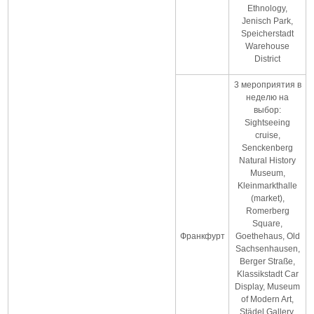
Ethnology,
Jenisch Park,
Speicherstadt
Warehouse
District
3 мероприятия в
неделю на
выбор:
Sightseeing
cruise,
Senckenberg
Natural History
Museum,
Kleinmarkthalle
(market),
Romerberg
Square,
Франкфурт
Goethehaus, Old
Sachsenhausen,
Berger Straße,
Klassikstadt Car
Display, Museum
of Modern Art,
Städel Gallery,