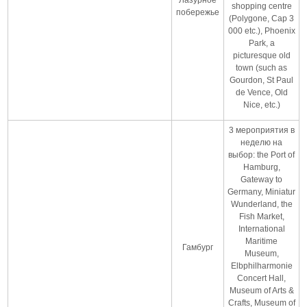
shopping centre
побережье
(Polygone, Cap 3
000 etc.), Phoenix
Park, a
picturesque old
town (such as
Gourdon, St Paul
de Vence, Old
Nice, etc.)
3 мероприятия в
неделю на
выбор: the Port of
Hamburg,
Gateway to
Germany, Miniatur
Wunderland, the
Fish Market,
International
Maritime
Гамбург
Museum,
Elbphilharmonie
Concert Hall,
Museum of Arts &
Crafts, Museum of