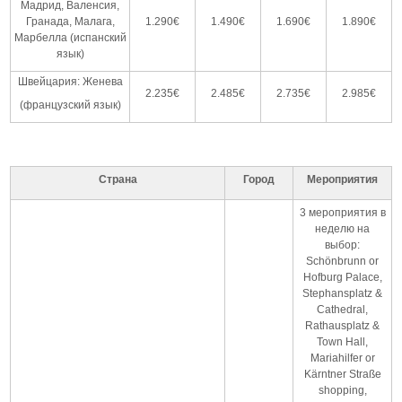
Мадрид, Валенсия,
Гранада, Малага,
1.290€
1.490€
1.690€
1.890€
Марбелла (испанский
язык)
Швейцария: Женева
2.235€
2.485€
2.735€
2.985€
(французский язык)
Страна
Город
Мероприятия
3 мероприятия в
неделю на
выбор:
Schönbrunn or
Hofburg Palace,
Stephansplatz &
Cathedral,
Rathausplatz &
Town Hall,
Mariahilfer or
Kärntner Straße
shopping,