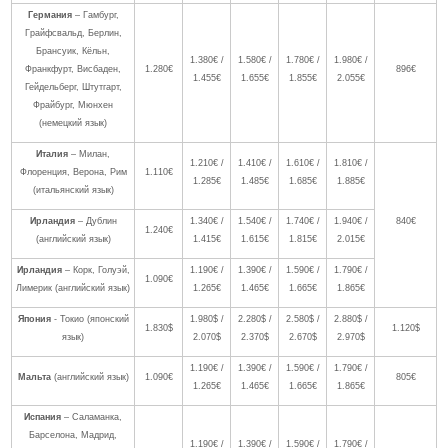
Германия
– Гамбург,
Грайфсвальд, Берлин,
Брансуик, Кёльн,
1.380€ /
1.580€ /
1.780€ /
1.980€ /
Франкфурт, Висбаден,
1.280€
896€
1.455€
1.655€
1.855€
2.055€
Гейдельберг, Штутгарт,
Фрайбург, Мюнхен
(немецкий язык)
Италия
– Милан,
1.210€ /
1.410€ /
1.610€ /
1.810€ /
Флоренция, Верона, Рим
1.110€
1.285€
1.485€
1.685€
1.885€
(итальянский язык)
Ирландия
– Дублин
1.340€ /
1.540€ /
1.740€ /
1.940€ /
840€
1.240€
(английский язык)
1.415€
1.615€
1.815€
2.015€
Ирландия
– Корк, Голуэй,
1.190€ /
1.390€ /
1.590€ /
1.790€ /
1.090€
Лимерик (английский язык)
1.265€
1.465€
1.665€
1.865€
Япония
- Токио (японский
1.980$ /
2.280$ /
2.580$ /
2.880$ /
1.830$
1.120$
язык)
2.070$
2.370$
2.670$
2.970$
1.190€ /
1.390€ /
1.590€ /
1.790€ /
Мальта
(английский язык)
1.090€
805€
1.265€
1.465€
1.665€
1.865€
Испания
– Саламанка,
Барселона, Мадрид,
1.190€ /
1.390€ /
1.590€ /
1.790€ /