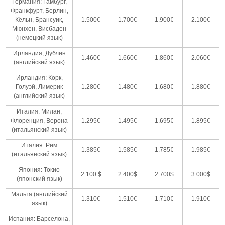
Германия: Гамбург,
Франкфурт, Берлин,
Кёльн, Брансуик,
1.500€
1.700€
1.900€
2.100€
Мюнхен, Висбаден
(немецкий язык)
Ирландия, Дублин
1.460€
1.660€
1.860€
2.060€
(английский язык)
Ирландия: Корк,
Голуэй, Лимерик
1.280€
1.480€
1.680€
1.880€
(английский язык)
Италия: Милан,
Флоренция, Верона
1.295€
1.495€
1.695€
1.895€
(итальянский язык)
Италия: Рим
1.385€
1.585€
1.785€
1.985€
(итальянский язык)
Япония: Токио
2.100 $
2.400$
2.700$
3.000$
(японский язык)
Мальта (английский
1.310€
1.510€
1.710€
1.910€
язык)
Испания: Барселона,