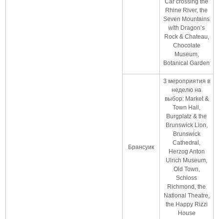
Car crossing the
Rhine River, the
Seven Mountains
with Dragon’s
Rock & Chateau,
Chocolate
Museum,
Botanical Garden
3 мероприятия в
неделю на
выбор: Market &
Town Hall,
Burgplatz & the
Brunswick Lion,
Brunswick
Cathedral,
Брансуик
Herzog Anton
Ulrich Museum,
Old Town,
Schloss
Richmond, the
National Theatre,
the Happy Rizzi
House