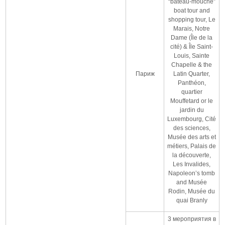
“bateau-mouche”
boat tour and
shopping tour, Le
Marais, Notre
Dame (Île de la
cité) & Île Saint-
Louis, Sainte
Chapelle & the
Париж
Latin Quarter,
Panthéon,
quartier
Mouffetard or le
jardin du
Luxembourg, Cité
des sciences,
Musée des arts et
métiers, Palais de
la découverte,
Les Invalides,
Napoleon’s tomb
and Musée
Rodin, Musée du
quai Branly
3 мероприятия в