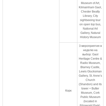
Museum of Art,
Kilmainham Gaol,
Chester Beatty
Library, City
sightseeing tour
on open top bus,
National Art
Gallery, Natural
History Museum
3 мероприятия в
неделю на
выбор: Gaol
Heritage Centre &
Radio Museum,
Blarney Castle,
Lewis Glucksman
Gallery, St. Anne’s
Church
(Shandon) and its
tower + Butter
Корк
Museum, Cork
Public Museum
(located in
Fitzgerald Park),