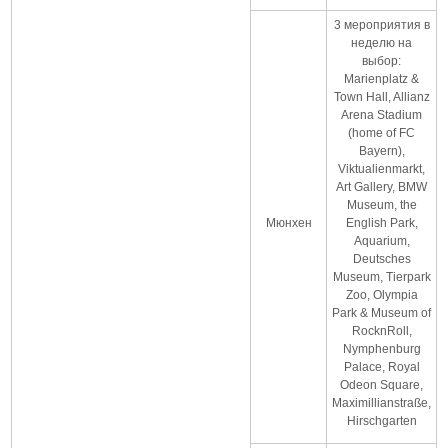
3 мероприятия в
неделю на
выбор:
Marienplatz &
Town Hall, Allianz
Arena Stadium
(home of FC
Bayern),
Viktualienmarkt,
Art Gallery, BMW
Museum, the
Мюнхен
English Park,
Aquarium,
Deutsches
Museum, Tierpark
Zoo, Olympia
Park & Museum of
RocknRoll,
Nymphenburg
Palace, Royal
Odeon Square,
Maximillianstraße,
Hirschgarten