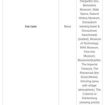
Tiergarten Zoo,
Belvedere
Museum, State
Opera, Natural
History Museum,
Donauturm
Австрия
Вена
viewing tower &
Donauinsel,
Naschmarkt
(market), Museum
of Technology,
MAK Museum,
Fine Arts
Museum,
MuseumsQuartier,
The Imperial
Treasury, The
Riesenrad (the
Great Wheel),
Grinzing (area
with village
atmosphere), The
Cobenzl or
Kahlenberg
(viewing points)