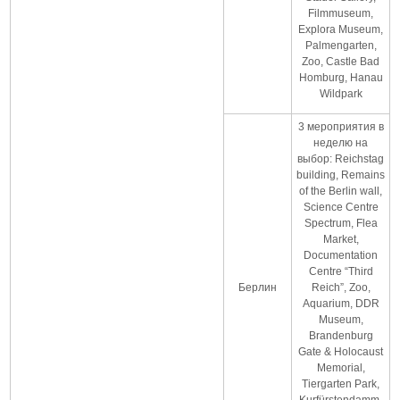
Filmmuseum,
Explora Museum,
Palmengarten,
Zoo, Castle Bad
Homburg, Hanau
Wildpark
3 мероприятия в
неделю на
выбор: Reichstag
building, Remains
of the Berlin wall,
Science Centre
Spectrum, Flea
Market,
Documentation
Centre “Third
Берлин
Reich”, Zoo,
Aquarium, DDR
Museum,
Brandenburg
Gate & Holocaust
Memorial,
Tiergarten Park,
Kurfürstendamm,