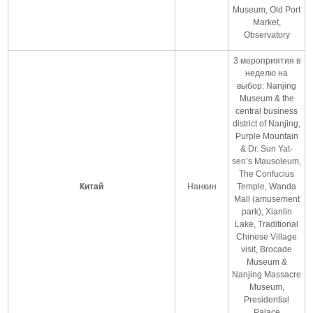
Museum, Old Port
Market,
Observatory
3 мероприятия в
неделю на
выбор: Nanjing
Museum & the
central business
district of Nanjing,
Purple Mountain
& Dr. Sun Yat-
sen’s Mausoleum,
The Confucius
Китай
Нанкин
Temple, Wanda
Mall (amusement
park), Xianlin
Lake, Traditional
Chinese Village
visit, Brocade
Museum &
Nanjing Massacre
Museum,
Presidential
Palace