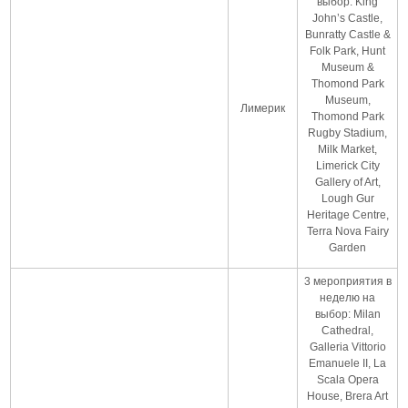
выбор: King
John’s Castle,
Bunratty Castle &
Folk Park, Hunt
Museum &
Thomond Park
Museum,
Лимерик
Thomond Park
Rugby Stadium,
Milk Market,
Limerick City
Gallery of Art,
Lough Gur
Heritage Centre,
Terra Nova Fairy
Garden
3 мероприятия в
неделю на
выбор: Milan
Cathedral,
Galleria Vittorio
Emanuele II, La
Scala Opera
House, Brera Art