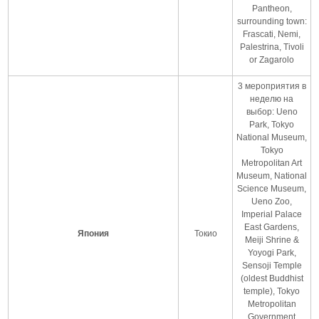
Pantheon,
surrounding town:
Frascati, Nemi,
Palestrina, Tivoli
or Zagarolo
3 мероприятия в
неделю на
выбор: Ueno
Park, Tokyo
National Museum,
Tokyo
Metropolitan Art
Museum, National
Science Museum,
Ueno Zoo,
Imperial Palace
East Gardens,
Япония
Токио
Meiji Shrine &
Yoyogi Park,
Sensoji Temple
(oldest Buddhist
temple), Tokyo
Metropolitan
Government