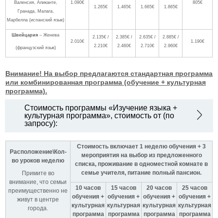
Валенсия, Аликанте,
1.090€
805€
1.265€
1.465€
1.665€
1.865€
Гранада, Малага,
Марбелла (испанский язык)
Швейцария
– Женева
2.135€ /
2.385€ /
2.635€ /
2.885€ /
2.010€
1.190€
2.210€
2.460€
2.710€
2.960€
(французский язык)
Внимание! На выбор предлагаются стандартная программа
или комбинированная программа (обучение + культурная
программа).
Стоимость программы «Изучение языка +
культурная программа», стоимость от (по
запросу):
Стоимость включает 1 неделю обучения + 3
Расположение\Кол-
мероприятия на выбор из предложенного
во уроков неделю
списка, проживание в одноместной комнате в
семье учителя, питание полный пансион.
Примите во
внимание, что семьи
10 часов
15 часов
20 часов
25 часов
преимущественно не
обучения +
обучения +
обучения +
обучения +
живут в центре
культурная
культурная
культурная
культурная
города.
программа
программа
программа
программа