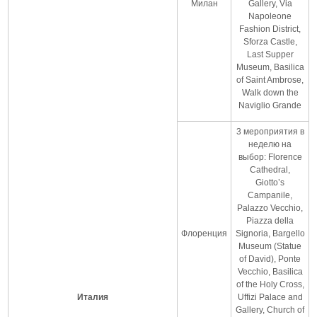
Милан
Gallery, Via
Napoleone
Fashion District,
Sforza Castle,
Last Supper
Museum, Basilica
of Saint Ambrose,
Walk down the
Naviglio Grande
3 мероприятия в
неделю на
выбор: Florence
Cathedral,
Giotto’s
Campanile,
Palazzo Vecchio,
Piazza della
Флоренция
Signoria, Bargello
Museum (Statue
of David), Ponte
Vecchio, Basilica
of the Holy Cross,
Италия
Uffizi Palace and
Gallery, Church of