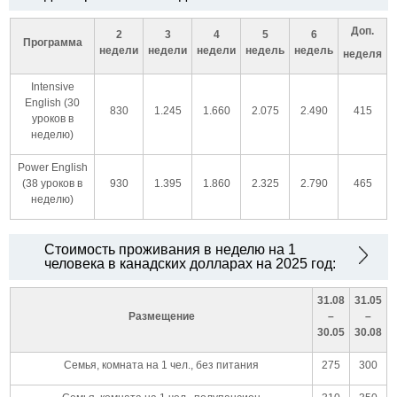
Доп.
2
3
4
5
6
Программа
недели
недели
недели
недель
недель
неделя
Intensive
English (30
830
1.245
1.660
2.075
2.490
415
уроков в
неделю)
Power English
(38 уроков в
930
1.395
1.860
2.325
2.790
465
неделю)
Стоимость проживания в неделю на 1
человека в канадских долларах на 2025 год:
31.08
31.05
Размещение
–
–
30.05
30.08
Семья, комната на 1 чел., без питания
275
300