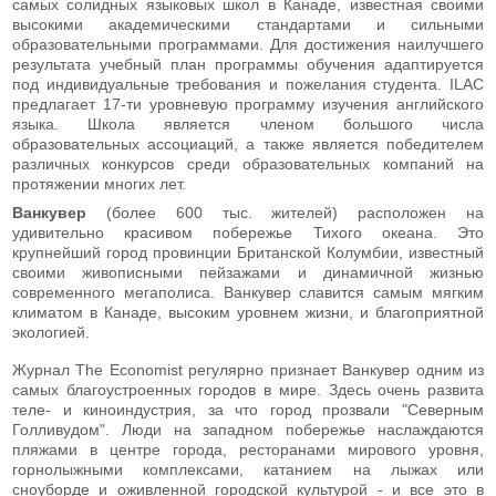
самых солидных языковых школ в Канаде, известная своими
высокими академическими стандартами и сильными
образовательными программами. Для достижения наилучшего
результата учебный план программы обучения адаптируется
под индивидуальные требования и пожелания студента. ILAC
предлагает 17-ти уровневую программу изучения английского
языка. Школа является членом большого числа
образовательных ассоциаций, а также является победителем
различных конкурсов среди образовательных компаний на
протяжении многих лет.
Ванкувер
(более 600 тыс. жителей) расположен на
удивительно красивом побережье Тихого океана. Это
крупнейший город провинции Британской Колумбии, известный
своими живописными пейзажами и динамичной жизнью
современного мегаполиса. Ванкувер славится самым мягким
климатом в Канаде, высоким уровнем жизни, и благоприятной
экологией.
Журнал The Economist регулярно признает Ванкувер одним из
самых благоустроенных городов в мире. Здесь очень развита
теле- и киноиндустрия, за что город прозвали "Северным
Голливудом". Люди на западном побережье наслаждаются
пляжами в центре города, ресторанами мирового уровня,
горнолыжными комплексами, катанием на лыжах или
сноуборде и оживленной городской культурой - и все это в