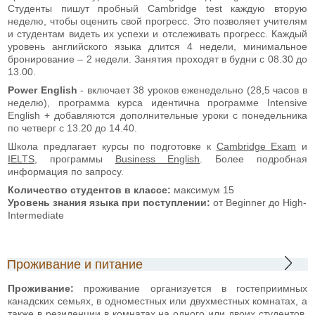
Студенты пишут пробный Cambridge test каждую вторую
неделю, чтобы оценить свой прогресс. Это позволяет учителям
и студентам видеть их успехи и отслеживать прогресс. Каждый
уровень английского языка длится 4 недели, минимальное
бронирование – 2 недели. Занятия проходят в будни с 08.30 до
13.00.
Power English
- включает 38 уроков еженедельно (28,5 часов в
неделю), программа курса идентична программе Intensive
English + добавляются дополнительные уроки с понедельника
по четверг с 13.20 до 14.40.
Школа предлагает курсы по подготовке к
Cambridge Exam
и
IELTS
, программы
Business English
. Более подробная
информация по запросу.
Количество студентов в классе:
максимум 15
Уровень знания языка
при поступлении:
от Beginner до High-
Intermediate
Проживание и питание
Проживание:
проживание организуется в гостеприимных
канадских семьях, в одноместных или двухместных комнатах, а
также в резиденции в комнатах на одного или двоих студентов.