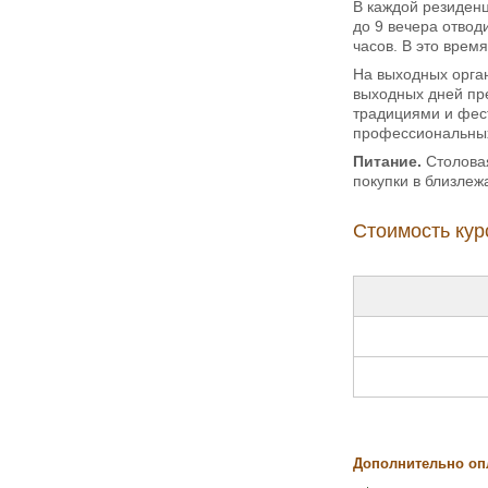
В каждой резиденц
до 9 вечера отвод
часов. В это врем
На выходных орган
выходных дней пре
традициями и фес
профессиональных 
Питание.
Столова
покупки в близлеж
Стоимость кур
Дополнительно оп