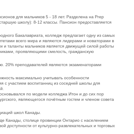
ионов для мальчиков 5 - 18 лет. Разделена на Prep
l (старшую школу): 8-12 классы. Пансион предоставляется
одного Бакалавриата, колледж предлагает одну из самых
тетами всего мира и являются лидерами и новаторами в
ти и таланты мальчиков является движущей силой работы
никами, проявляющими смелость, гражданскую
кую. 20% преподавателей являются экзаменаторами
ожность максимально учитывать особенности
ия с участием воспитанниц из соседней школы для
й.
жа Итон и до сих пор
ургского, являющегося почётным гостем и членом совета
циаций школ Канады.
оде Канады, столице провинции Онтарио с населением
вой доступности от культурно-развлекательных и торговых