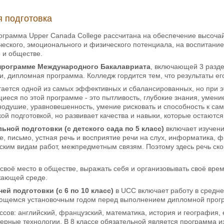
 подготовка
ограмма Upper Canada College рассчитана на обеспечение высочай
ческого, эмоционального и физического потенциала, на воспитани
и обществе.
программе Международного Бакалавриата
, включающей 3 разд
и, дипломная программа. Колледж гордится тем, что результаты ег
ается одной из самых эффективных и сбалансированных, но при э
иеся по этой программе - это пытливость, глубокие знания, умени
нодушие, уравновешенность, умение рисковать и способность к са
ой подготовкой, но развивает качества и навыки, которые остаются
ьной подготовки (с детского сада по 5 класс)
включает изучени
е, письмо, устная речь и восприятие речи на слух, информатика, 
ским видам работ, межпредметным связям. Поэтому здесь речь ско
 своё место в обществе, выражать себя и организовывать своё вре
жающей среде.
й подготовки (с 6 по 10 класс)
в UCC включает работу в среднем
тающемся установочным годом перед выполнением дипломной прог
сов: английский, французский, математика, история и география, е
ерные технологии. В 8 классе обязательной является программа из 1