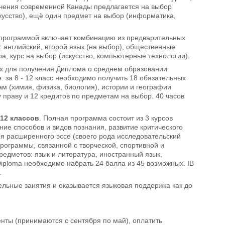
зучения современной Канады предлагается на выбор
скусство), ещё один предмет на выбор (информатика,
й программой включает комбинацию из предварительных
в: английский, второй язык (на выбор), общественные
ра, курс на выбор (искусство, компьютерные технологии).
ых для получения Диплома о среднем образовании
 е. за 8 - 12 класс необходимо получить 18 обязательных
ам (химия, физика, биология), истории и географии
 праву и 12 кредитов по предметам на выбор. 40 часов
 12 классов
. Полная программа состоит из 3 курсов
ние способов и видов познания, развитие критического
ия расширенного эссе (своего рода исследовательский
рограммы, связанной с творческой, спортивной и
редметов: язык и литература, иностранный язык,
Diploma необходимо набрать 24 балла из 45 возможных. IB
.
ельные занятия и оказывается языковая поддержка как до
нты (принимаются с сентября по май), оплатить