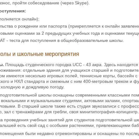
знос, пройти собеседование (через Skype).
оступления:
полняется онлайн);
льства о рождении или паспорта (прикрепляется к онлайн заявлен
говыми оценками за 2 предыдущих учебных года и оценками текуще
AT - теста для поступления в общеобразовательные школы.
олы и школьные мероприятия
ы.
Площадь студенческого городка UCC - 43 акра. Здесь находится
оживания: отдельные здания для учащихся старшей и подготовите
ом имеются несколько игровых полей, теннисные корты, бассейн 
кого и НХЛ стандарта и смежным с ним 400-метровым треком и ф
 холодную и дождливую погоду.
 подготовительной школы оснащены современными классными по
 вокальными и музыкальными студиями, актовыми залами, спортз
ловыми. В старшей школе также есть студия звукозаписи с профе
, зал с тренажёрами для гребли, своя минитипография-копицентр.
ка проведения учебных занятий для студентов подготовительной ш
малышей есть свой сад с особыми растениями, привлекающими баб
помещения были недавно отремонтированы и оснащены по послед