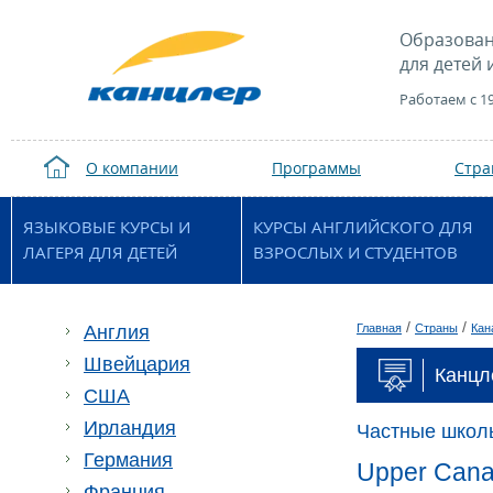
Образован
для детей 
Работаем с 1
О компании
Программы
Стр
ЯЗЫКОВЫЕ КУРСЫ И
КУРСЫ АНГЛИЙСКОГО ДЛЯ
ЛАГЕРЯ ДЛЯ ДЕТЕЙ
ВЗРОСЛЫХ И СТУДЕНТОВ
/
/
Англия
Главная
Страны
Кан
Швейцария
Канцл
США
Ирландия
Частные школ
Германия
Upper Cana
Франция