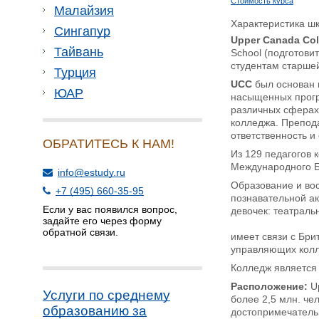
Стоимость курса
Малайзия
Характеристика ш
Сингапур
Upper Canada Col
Тайвань
School (подготови
студентам старше
Турция
UCC
был основан 
ЮАР
насыщенных прогр
различных сферах 
колледжа. Препод
ответственность и
ОБРАТИТЕСЬ К НАМ!
Из 129 педагогов 
Международного Б
info@estudy.ru
Образование и во
+7 (495) 660-35-95
познавательной ак
Если у вас появился вопрос,
девочек: театраль
задайте его через форму
UCC осн
обратной связи.
имеет связи с Бри
управляющих кол
Колледж является
Расположение:
Up
Услуги по среднему
более 2,5 млн. че
образованию за
достопримечательн