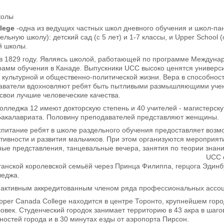
колы
lege
-одна из ведущих частных школ дневного обучения и школ-панс
тельную школу): детский сад (с 5 лет) и 1-7 классы, и Upper Schoo
й школы.
в 1829 году. Являясь школой, работающей по программе Междунар
амм обучения в Канаде. Выпускники UCC высоко ценятся универси
культурной и общественно-политической жизни. Вера в способнос
аватели вдохновляют ребят быть пытливыми размышляющими уче
 свои лучшие человеческие качества.
колледжа 12 имеют докторскую степень и 40 учителей - магистерс
акалавриата. Половину преподавателей представляют женщины.
спитание ребят в школе раздельного обучения предоставляет возм
тивности и развития мальчиков. При этом организуются мероприят
ные представления, танцевальные вечера, занятия по теории знани
овывался по модели коллед
танской королевской семьёй через Принца Филиппа, герцога Эдинб
леджа.
 активным аккредитованным членом ряда профессиональных ассо
per Canada College находится в центре Торонто, крупнейшем гор
ловек. Студенческий городок занимает территорию в 43 акра в шаго
остей города и в 30 минутах езды от аэропорта Пирсон.