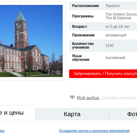
Расположение
Торонто
The Ontario Secon
Программы
The IB Diploma
Возраст
от 5 до 18 лет
Проживание
резиденция
Количество
1100
учеников
Язык
Английский
обучения
Забронировать / Получить консу
Мой выбор
(добавить в избран
е и цены
Карта
Фо
вка
Оснащение школы и школьные мероприятия