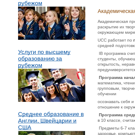
рубежом
Академическая
Академическая пр
раскрытие их твор
окружающем мире 
UCC работает по
средней подготовк
Услуги по высшему
IB программа счит
образованию за
студенты, обучающ
открытость, нерав
рубежом
предуниверситетск
Программа начал
математика, чтени
групповым, творче
обучении
осознавать себя и
отношение к окру
Среднее образование в
Программа средне
Англии, Швейцарии и
в 10 классе, счи
США
Предметы 6-7 клас
здоровье, компьют