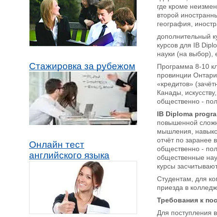
где кроме неизмен
второй иностранны
география, иност
дополнительный ку
курсов для IB Dipl
науки (на выбор),
Стажировка за рубежом
Программа 8-10 к
провинции Онтари
«кредитов» (зачёт
Канады, искусству
общественно - пол
IB Diploma
progr
повышенной сложно
мышления, навыков
отчёт по заранее 
Онлайн тест
общественно - пол
английского языка
общественные наук
курсы засчитывают
Студентам, для ко
приезда в колледж,
Требования к по
Для поступления в