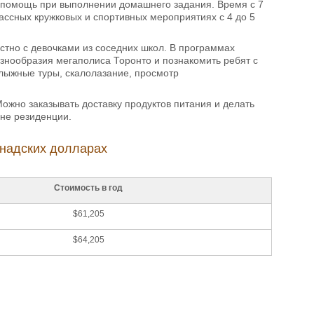
я помощь при выполнении домашнего задания. Время с 7
лассных кружковых и спортивных мероприятиях с 4 до 5
стно с девочками из соседних школ. В программах
знообразия мегаполиса Торонто и познакомить ребят с
лыжные туры, скалолазание, просмотр
ожно заказывать доставку продуктов питания и делать
оне резиденции.
анадских долларах
Стоимость в год
$61,205
$64,205