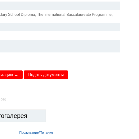
dary School Diploma, The International Baccalaureate Programme,
льтацию →
Подать документы
ное)
тогалерея
Проживание/Питание