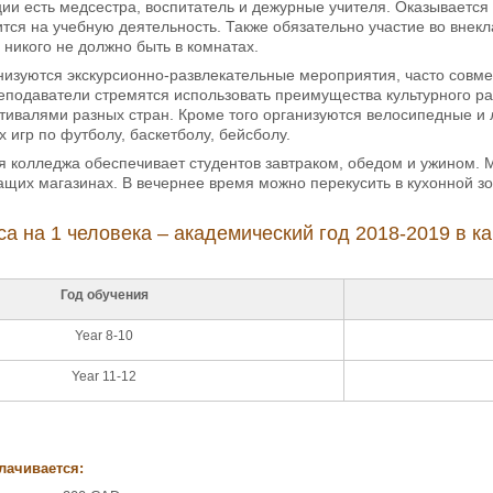
ии есть медсестра, воспитатель и дежурные учителя. Оказываетс
ится на учебную деятельность. Также обязательно участие во внек
я никого не должно быть в комнатах.
изуются экскурсионно-развлекательные мероприятия, часто совме
подаватели стремятся использовать преимущества культурного ра
тивалями разных стран. Кроме того организуются велосипедные и 
игр по футболу, баскетболу, бейсболу.
я колледжа обеспечивает студентов завтраком, обедом и ужином. М
ащих магазинах. В вечернее время можно перекусить в кухонной з
са на 1 человека – академический год 2018-2019 в к
Год обучения
Year 8-10
Year 11-12
лачивается: