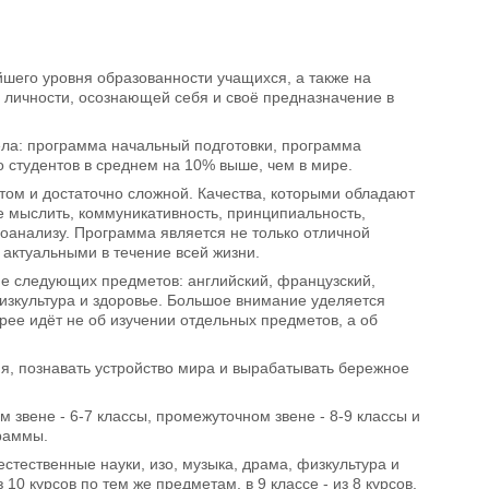
шего уровня образованности учащихся, а также на
е личности, осознающей себя и своё предназначение в
ела: программа начальный подготовки, программа
о студентов в среднем на 10% выше, чем в мире.
том и достаточно сложной. Качества, которыми обладают
е мыслить, коммуникативность, принципиальность,
моанализу. Программа является не только отличной
 актуальными в течение всей жизни.
е следующих предметов: английский, французский,
физкультура и здоровье. Большое внимание уделяется
рее идёт не об изучении отдельных предметов, а об
мя, познавать устройство мира и вырабатывать бережное
 звене - 6-7 классы, промежуточном звене - 8-9 классы и
раммы.
стественные науки, изо, музыка, драма, физкультура и
0 курсов по тем же предметам, в 9 классе - из 8 курсов,