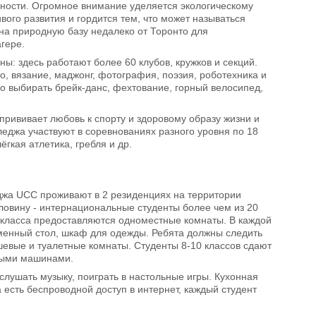
ности. Огромное внимание уделяется экологическому
ого развития и гордится тем, что может называться
 на природную базу недалеко от Торонто для
гере.
ы: здесь работают более 60 клубов, кружков и секций.
во, вязание, маджонг, фотография, поэзия, роботехника и
о выбирать брейк-данс, фехтование, горный велосипед,
прививает любовь к спорту и здоровому образу жизни и
леджа участвуют в соревнованиях разного уровня по 18
лавание, лёгкая атлетика, гребля и др.
джа UCC проживают в 2 резиденциях на территории
ловину - интернациональные студенты более чем из 20
2 класса предоставляются одноместные комнаты. В каждой
сьменный стол, шкаф для одежды. Ребята должны следить
ушевые и туалетные комнаты. Студенты 8-10 классов сдают
ьными машинами.
лушать музыку, поиграть в настольные игры. Кухонная
есть беспроводной доступ в интернет, каждый студент