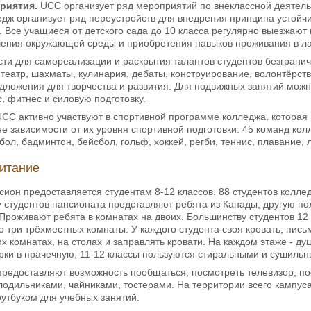
риятия.
UCC организует ряд мероприятий по внеклассной деятель
дж организует ряд переустройств для внедрения принципа устойчив
 Все учащиеся от детского сада до 10 класса регулярно выезжают
учения окружающей среды и приобретения навыков проживания в ла
и для самореализации и раскрытия талантов студентов безграничн
, театр, шахматы, кулинария, дебаты, конструирование, волонтёрст
дложения для творчества и развития. Для подвижных занятий можн
еннис, фитнес и силовую подготовку.
CC активно участвуют в спортивной программе колледжа, которая 
не зависимости от их уровня спортивной подготовки. 45 команд кол
утбол, бадминтон, бейсбол, гольф, хоккей, регби, теннис, п
итание
сион предоставляется студентам 8-12 классов.
88 студентов колле
 студентов пансионата представляют ребята из Канады, другую по
 Проживают ребята в комнатах на двоих. Большинству студентов 1
о три трёхместных комнаты. У каждого студента своя кровать, пи
их комнатах, на столах и заправлять кровати. На каждом этаже - д
ирки в прачечную, 11-12 классы пользуются стиральными и сушил
едоставляют возможность пообщаться, посмотреть телевизор, пос
одильниками, чайниками, тостерами. На территории всего кампуса 
утбуком для учебных занятий.