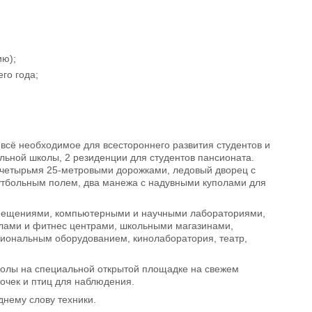
ию);
го года;
 всё необходимое для всестороннего развития студентов и
льной школы, 2 резиденции для студентов пансионата.
с четырьмя 25-метровыми дорожками, ледовый дворец с
утбольным полем, два манежа с надувными куполами для
мещениями, компьютерными и научными лабораториями,
алами и фитнес центрами, школьными магазинами,
ссиональным оборудованием, кинолаборатория, театр,
колы на специальной открытой площадке на свежем
очек и птиц для наблюдения.
нему слову техники.