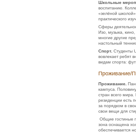
Школьные мероп
воспитанию. Колле
«зелёной школой».
практического из
Сферы деятельност
Изо, музыка, кино
многие другие пре
настольный т
Спорт.
Студенты U
вовлекает ребят в
видам спорта: ф
Проживание/П
Проживание.
Пан
кампуса. Половину
стран всего мира.
резиденции есть п
за порядком в сво
свои вещи для ст
Общие гостиные пр
зона оснащена хол
обеспечивается но