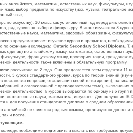
ных английского, математики, естественных наук, физкультуры, и
й язык, выбор предмета по искусству (изо, музыка, театральное и
ранный язык,
рс по искусству). 10 класс как установочный год перед дипломно
oma, ряд курсов на выбор и физкультуру. В итоге изучаются 8 курсо
 естественные науки, математика, здоровый образ жизни, физкульту
лассов предусматривает изучение курсов и предметов, необходим
о по окончании колледжа:
Ontario
Secondary
School
Diploma
. Т.
ных единиц) по английскому языку, математике, естественным наук
, физкультуре, французскому языку, профориентации, гражданскому
езной деятельности также включены в обязательную программу.
amme
рассчитана на 2 года. Она предлагается всем студентам
11 и
сти, 3 курсов стандартного уровня, курса по теории знаний (изуче
 постановки вопросов, отстаивания своей точки зрения), написан
выбранной и согласованной с преподавателем теме), выполнения п
езной деятельностью. 6 курсов выбираются по одному из 6 групп п
и, естественные науки, математика, искусство. Для получения IB 
ся и для получения стандартного диплома о среднем образовании
го английский не является родным языком, организуются дополнит
 так и после.
ступающим:
 колледж необходимо подготовить и выслать все требуемые докуме