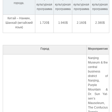
города.
культурная
культурная
культурная
культурная
программа
программа
программа
программа
Китай – Нанкин,
Шанхай (китайский
1.720$
1.940$
2.160$
2.380$
язык)
Город
Мероприятия
Nanjing
Museum & the
central
business
district of
Nanjing,
Purple
Mountain &
Dr. Sun Yat-
sen’s
Mausoleum,
The Confucius
Temple,