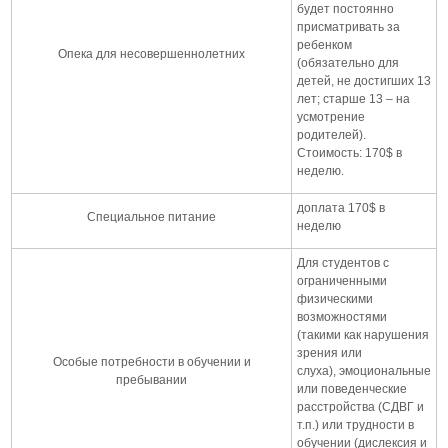
будет постоянно
присматривать за
ребенком
Опека для несовершеннолетних
(обязательно для
детей, не достигших 13
лет; старше 13 – на
усмотрение
родителей).
Стоимость: 170$ в
неделю.
доплата 170$ в
Специальное питание
неделю
Для студентов с
ограниченными
физическими
возможностями
(такими как нарушения
зрения или
Особые потребности в обучении и
слуха),
эмоциональные
пребывании
или поведенческие
расстройства (СДВГ и
т.п.) или трудности в
обучении (дислексия и