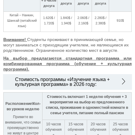
+ 5 часов
досуга
досуга
досуга
досуга
Китай – Нанкин,
1.620$ /
1.840$ /
2.060$ /
2.280$ /
Шанхай (китайский
910$
1.720$
1.940$
2.160$
2.380$
язык)
Внимание!
Студенты проживают в принимающей семье, но
могут заниматься с приходящим учителем, не являющимся их
родственником. Ограниченное количество мест в августе.
На выбор предлагаются стандартная программа или
комбинированная программа (обучение + культурная
программа).
Стоимость программы «Изучение языка +
культурная программа» в 2026 году:
Стоимость включает 1 неделю обучения + 3
мероприятия на выбор из предложенного
Расположение\Кол-
списка, проживание в одноместной комнате в
во уроков неделю
семье учителя, питание полный пансион
Примите во
внимание, что семьи
10 часов
15 часов
20 часов
25 часов
преимущественно
обучения
обучения
обучения
обучения
не живут в центре
+
+
+
+