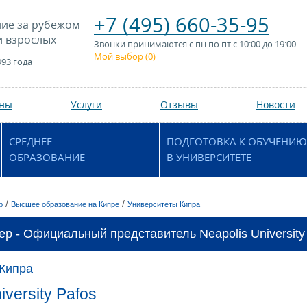
+7 (495) 660-35-95
ие за рубежом
и взрослых
Звонки принимаются с пн по пт с 10:00 до 19:00
Мой выбор (
0
)
993 года
аны
Услуги
Отзывы
Новости
СРЕДНЕЕ
ПОДГОТОВКА К ОБУЧЕНИЮ
ОБРАЗОВАНИЕ
В УНИВЕРСИТЕТЕ
/
/
р
Высшее образование на Кипре
Университеты Кипра
ер - Официальный представитель Neapolis University 
 Кипра
iversity Pafos