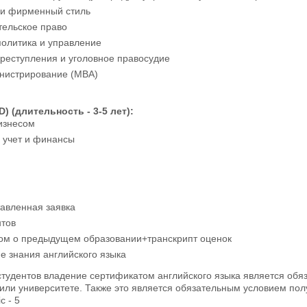
 и фирменный стиль
ельское право
политика и управление
реступления и уголовное правосудие
нистрирование (MBA)
) (длительность - 3-5 лет):
изнесом
 учет и финансы
тавленная заявка
нтов
лом о предыдущем образовании+транскрипт оценок
е знания английского языка
студентов владение сертификатом английского языка является обя
или университете. Также это является обязательным условием пол
c - 5