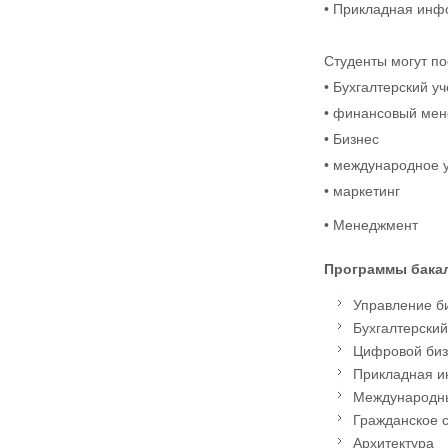
• Прикладная инф
Студенты могут пос
• Бухгалтерский уч
• финансовый ме
• Бизнес
• международное 
• маркетинг
• Менеджмент
Программы бакала
Управление б
Бухгалтерский
Цифровой биз
Прикладная и
Международны
Гражданское 
Архитектура