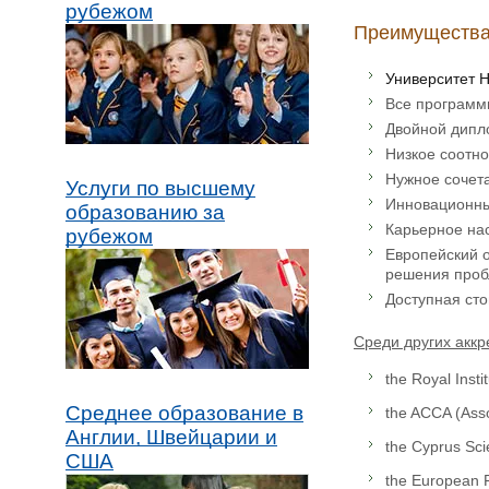
рубежом
Преимущества
Университет 
Все программ
Двойной дипл
Низкое соотно
Нужное сочет
Услуги по высшему
Инновационны
образованию за
Карьерное нас
рубежом
Европейский о
решения проб
Доступная сто
Среди других аккр
the Royal Insti
Среднее образование в
the ACCA (Asso
Англии, Швейцарии и
the Cyprus Sci
США
the European 