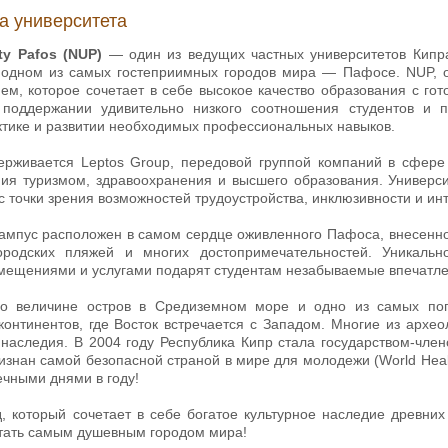
а университета
ity Pafos (NUP)
— один из ведущих частных университетов Кипр
одном из самых гостеприимных городов мира — Пафосе. NUP, 
м, которое сочетает в себе высокое качество образования с гот
поддержании удивительно низкого соотношения студентов и п
ктике и развитии необходимых профессиональных навыков.
ерживается Leptos Group, передовой группой компаний в сфере 
ния туризмом, здравоохранения и высшего образования. Универс
 точки зрения возможностей трудоустройства, инклюзивности и и
кампус расположен в самом сердце оживленного Пафоса, внесенног
ородских пляжей и многих достопримечательностей. Уникальн
ещениями и услугами подарят студентам незабываемые впечатле
о величине остров в Средиземном море и одно из самых попу
 континентов, где Восток встречается с Западом. Многие из арх
 наследия. В 2004 году Республика Кипр стала государством-член
изнан самой безопасной страной в мире для молодежи (World Healt
ечными днями в году!
д, который сочетает в себе богатое культурное наследие древних
итать самым душевным городом мира!