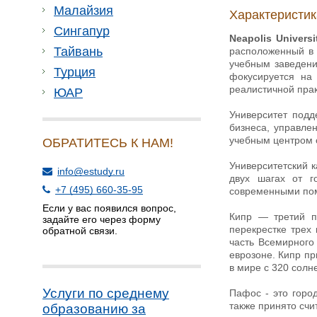
Малайзия
Характеристик
Сингапур
Neapolis Univers
Тайвань
расположенный в 
учебным заведение
Турция
фокусируется на 
реалистичной пра
ЮАР
Университет подд
бизнеса, управле
учебным центром с
ОБРАТИТЕСЬ К НАМ!
Университетский 
info@estudy.ru
двух шагах от г
+7 (495) 660-35-95
современными пом
Если у вас появился вопрос,
Кипр — третий п
задайте его через форму
перекрестке трех
обратной связи.
часть Всемирного
еврозоне. Кипр пр
в мире с 320 солн
Услуги по среднему
Пафос - это горо
также принято сч
образованию за