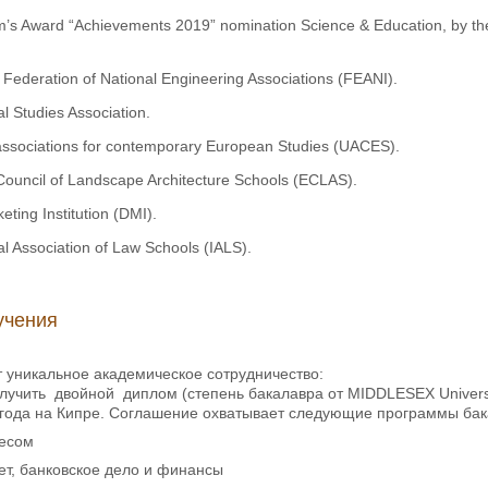
m’s Award “Achievements 2019” nomination Science & Education, by t
ederation of National Engineering Associations (FEANI).
al Studies Association.
associations for contemporary European Studies (UACES).
ouncil of Landscape Architecture Schools (ECLAS).
keting Institution (DMI).
al Association of Law Schools (IALS).
учения
т уникальное академическое сотрудничество:
лучить двойной диплом (степень бакалавра от MIDDLESEX University
4 года на Кипре. Соглашение охватывает следующие программы бак
несом
чет, банковское дело и финансы