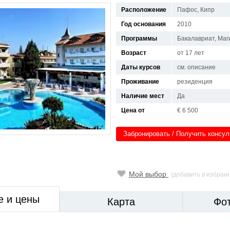
Расположение
Пафос, Кипр
Год основания
2010
Программы
Бакалавриат, Маг
Возраст
от 17 лет
Даты курсов
см. описание
Проживание
резиденция
Наличие мест
Да
Цена от
€ 6 500
Забронировать / Получить консу
Мой выбор
(добавить в избран
е и цены
Карта
Фо