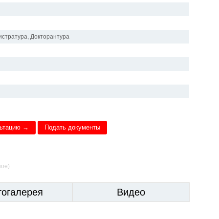
истратура, Докторантура
льтацию →
Подать документы
ное)
тогалерея
Видео