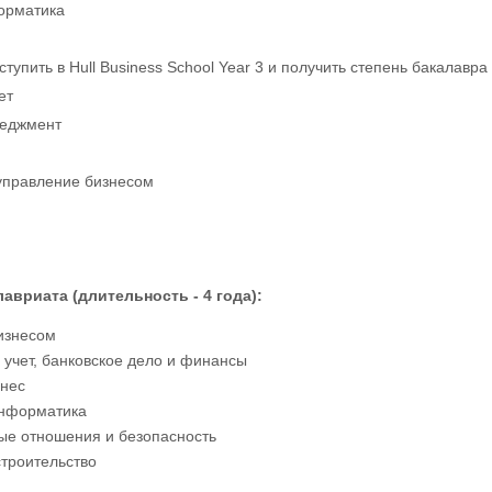
орматика
тупить в Hull Business School Year 3 и получить степень бакалавра 
ет
неджмент
управление бизнесом
вриата (длительность - 4 года):
изнесом
 учет, банковское дело и финансы
нес
нформатика
е отношения и безопасность
строительство