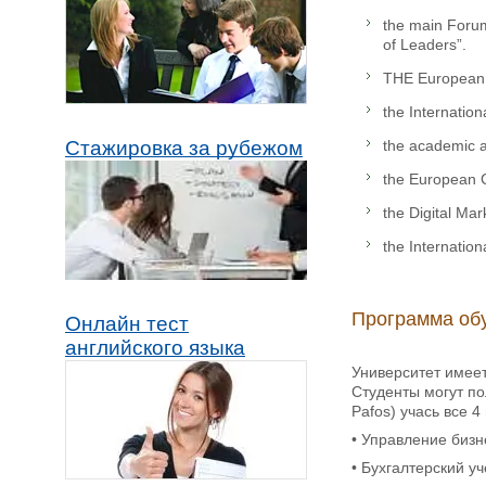
the main Foru
of Leaders”.
THE European F
the Internation
the academic 
Стажировка за рубежом
the European C
the Digital Mar
the Internation
Программа об
Онлайн тест
английского языка
Университет имее
Студенты могут по
Pafos) учась все 
• Управление биз
• Бухгалтерский у