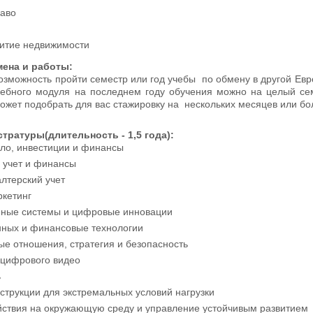
раво
витие недвижимости
ена и работы:
озможность пройти семестр или год учебы по обмену в другой Е
учебного модуля на последнем году обучения можно на целый се
жет подобрать для вас стажировку на нескольких месяцев или бо
тратуры(длительность - 1,5 года):
ело, инвестиции и финансы
 учет и финансы
лтерский учет
кетинг
ные системы и цифровые инновации
нных и финансовые технологии
е отношения, стратегия и безопасность
 цифрового видео
ь
струкции для экстремальных условий нагрузки
йствия на окружающую среду и управление устойчивым развитием