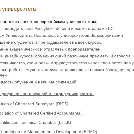
 университета
Неаполиса является европейским университетом.
ы аккредитованы Республикой Кипр и всеми странами ЕС
ом Университета Неаполиса и университетов Великобритании
шение студентов и преподавателей на всех курсах.
ание академических и отраслевых преподавателей.
й дизайн курсов, объединяющий различные предметы и отрасли
тавничество, стажировки и трудоустройство через «по-настоящем
пыт работы: студенты получают прикладные навыки благодаря про
лем.
имость обучения и наличие стипендий
едитующих организаций и наград университета
:
tution of Chartered Surveyors (RICS).
ciation of Chartered Certified Accountants).
entific and Technical Chamber (ETEK).
Foundation for Managements Development (EFMD).