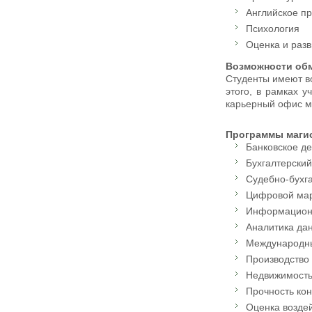
Английское п
Психология
Оценка и раз
Возможности обм
Студенты имеют в
этого, в рамках 
карьерный офис мо
Программы магис
Банковское д
Бухгалтерский
Судебно-бухга
Цифровой мар
Информацион
Аналитика да
Международны
Производство
Недвижимост
Прочность кон
Оценка возде