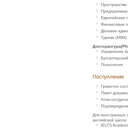
Пространство
Предпринимат
Европейская 
Финансовые п
Деловое адми
Туризм (MBA)
Докторантура(PhD
Управление б
Бухгалтерский
Психология
Поступление
Грамотно сос
Пакет докуме
Аттестат/дип
Подтверждени
Для иностранных 
английской школе 
IELTS Academi