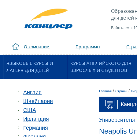
Образован
для детей 
Работаем с 1
О компании
Программы
Стр
ЯЗЫКОВЫЕ КУРСЫ И
КУРСЫ АНГЛИЙСКОГО ДЛЯ
ЛАГЕРЯ ДЛЯ ДЕТЕЙ
ВЗРОСЛЫХ И СТУДЕНТОВ
/
/
Англия
Главная
Страны
Кип
Швейцария
Канцл
США
Ирландия
Университеты
Германия
Neapolis Un
Франция