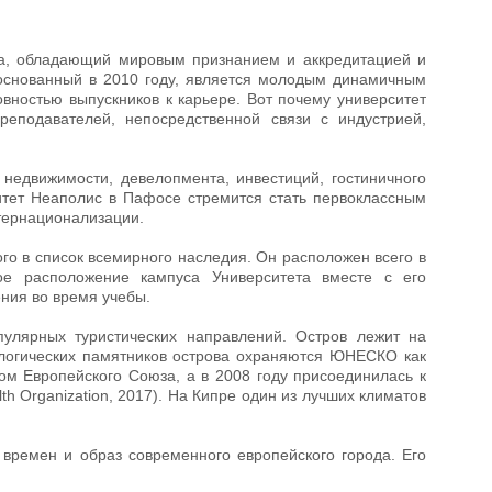
а, обладающий мировым признанием и аккредитацией и
основанный в 2010 году, является молодым динамичным
овностью выпускников к карьере. Вот почему университет
реподавателей, непосредственной связи с индустрией,
недвижимости, девелопмента, инвестиций, гостиничного
итет Неаполис в Пафосе стремится стать первоклассным
нтернационализации.
о в список всемирного наследия. Он расположен всего в
ое расположение кампуса Университета вместе с его
ния во время учебы.
лярных туристических направлений. Остров лежит на
еологических памятников острова охраняются ЮНЕСКО как
ом Европейского Союза, а в 2008 году присоединилась к
h Organization, 2017). На Кипре один из лучших климатов
 времен и образ современного европейского города. Его