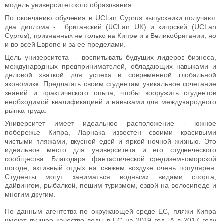
модель университетского образования.
По окончанию обучения в UCLan Cyprus выпускники получают
два диплома - британский (UCLan UK) и кипрский (UCLan
Cyprus), признанных не только на Кипре и в Великобритании, но
и во всей Европе и за ее пределами.
Цель университета - воспитывать будущих лидеров бизнеса,
международных предпринимателей, обладающих навыками и
деловой хваткой для успеха в современной глобальной
экономике. Предлагать своим студентам уникальное сочетание
знаний и практического опыта, чтобы вооружить студентов
необходимой квалификацией и навыками для международного
рынка труда.
Университет имеет идеальное расположение - южное
побережье Кипра, Ларнака известен своими красивыми
чистыми пляжами, вкусной едой и яркой ночной жизнью. Это
идеальное место для университета и его студенческого
сообщества. Благодаря фантастической средиземноморской
погоде, активный отдых на свежем воздухе очень популярен.
Студенты могут заниматься водными видами спорта,
дайвингом, рыбалкой, пешим туризмом, ездой на велосипеде и
многим другим.
По данным агентства по окружающей среде ЕС, пляжи Кипра
имеют лучшее качество воды в ЕС на 2019 год. А в 2017 году