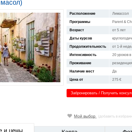
имасол)
Расположение
Лимассол
Программы
Parent & Ch
Возраст
от 5 лет
Даты курсов
круглогоди
Продолжительность
от 1-й неде
Интенсивность
20 уроков 
Проживание
резиденция
Наличие мест
Да
Цена от
275 €
Забронировать / Получить консу
Мой выбор
(добавить в избран
е и цены
Карта
Фо