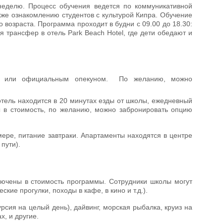
 неделю. Процесс обучения ведется по коммуникативной
кже ознакомлению студентов с культурой Кипра. Обучение
 возраста. Программа проходит в будни с 09.00 до 18.30:
 трансфер в отель Park Beach Hotel, где дети обедают и
лем или официальным опекуном. По желанию, можно
отель находится в 20 минутах езды от школы, ежедневный
ы в стоимость, по желанию, можно забронировать опцию
омере, питание завтраки. Апартаменты находятся в центре
пути).
ючены в стоимость программы. Сотрудники школы могут
ие прогулки, походы в кафе, в кино и т.д.).
урсия на целый день), дайвинг, морская рыбалка, круиз на
, и другие.