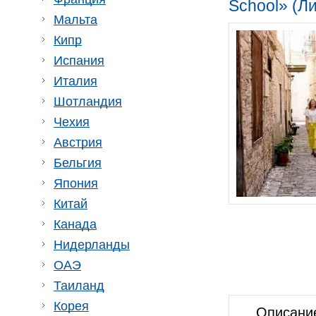
School» (Л
Мальта
Кипр
Испания
Италия
Шотландия
Чехия
Австрия
Бельгия
Япония
Китай
Канада
Нидерланды
ОАЭ
Таиланд
Корея
Описани