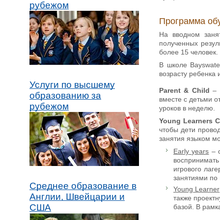
рубежом
Програм
ма об
На вводном заня
полученных резул
более 15 человек.
В школе Bayswate
возрасту ребенка
Услуги по высшему
Parent & Child
– 
образованию за
вместе с детьми о
рубежом
уроков в неделю.
Young Learners C
чтобы дети прово
занятия языком мо
Early years
– о
воспринимать
игрового лаг
занятиями по 
Среднее образование в
Young Learner
Англии, Швейцарии и
также проектн
США
базой. В рам