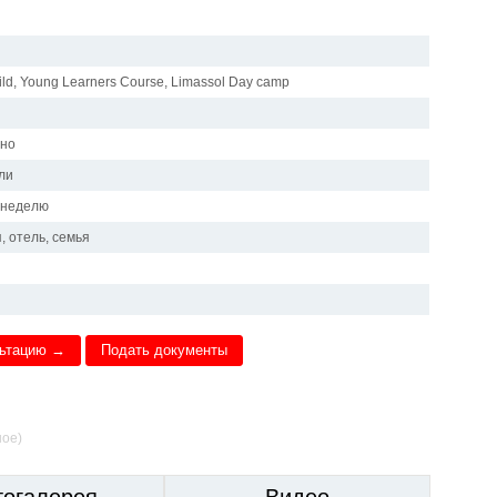
ild, Young Learners Course, Limassol Day camp
чно
ли
в неделю
, отель, семья
льтацию →
Подать документы
ное)
тогалерея
Видео