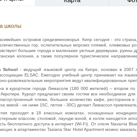
ка школы
расивейших островов средиземноморья. Кипр сегодня - это страна
еличественных гор, ослепительных морских пляжей, оливковых ро
увствуют большие города и маленькие уютные деревушки, руины д
танская колония, а также популярное туристическое направление
s School
- ведущий языковой центр на Кипре, основан в 2007 г
ассоциации ELSAC. Ежегодно учебный центр принимает на языков
урно-развлекательные мероприятия ведут квалифицированные преп
а в курортном городе Лимасоле (180 000 жителей) – втором по 
Акротири. Курорт предлагает своим гостям все необходимое для 
благоустроенный пляжи, большое количество кафе, ресторанов и
ха зимой - не ниже 15С, летом - 30С) делает Лимассол привлекате
тия проходят в 18 классных комнатах, оснащенных кондицион
терным классом, столовой, лаундж-зоной, в холле находится аппа
ость бесплатного доступа в интернет (Wi-Fi). От отеля Navarria Bl
ающих в апартаментах Tasiana Star Hotel Apartment можно заказат