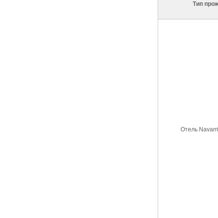
Тип про
Отель Navarri