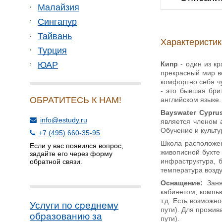
Малайзия
Сингапур
Тайвань
Характеристи
Турция
Кипр
- один из к
ЮАР
прекрасный мир в
комфортно себя ч
- это бывшая бри
ОБРАТИТЕСЬ К НАМ!
английском языке.
Bayswater Cypru
info@estudy.ru
является членом 
Обучение и культ
+7 (495) 660-35-95
Школа расположен
Если у вас появился вопрос,
живописной бухте 
задайте его через форму
инфраструктура, 
обратной связи.
температура возду
Оснащение:
Заня
кабинетом, компью
т.д. Есть возможн
Услуги по среднему
пути). Для прожив
образованию за
пути).