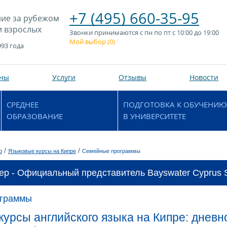
+7 (495) 660-35-95
ие за рубежом
и взрослых
Звонки принимаются с пн по пт с 10:00 до 19:00
Мой выбор (
0
)
993 года
аны
Услуги
Отзывы
Новости
СРЕДНЕЕ
ПОДГОТОВКА К ОБУЧЕНИЮ
ОБРАЗОВАНИЕ
В УНИВЕРСИТЕТЕ
/
/
р
Языковые курсы на Кипре
Семейные программы
ер - Официальный представитель Bayswater Cyprus S
ограммы
урсы английского языка на Кипре: дневн