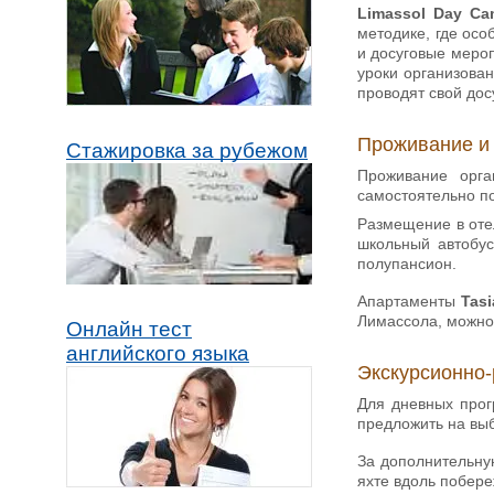
Limassol Day C
методике, где осо
и досуговые мероп
уроки организован
проводят свой досу
Проживание и
Стажировка за рубежом
Проживание орг
самостоятельно п
Размещение в от
школьный автобус
полупансион.
Апартаменты
Tasi
Лимассола, можно 
Онлайн тест
английского языка
Экскурсионно-
Для дневных про
предложить на выб
За дополнительную
яхте вдоль побере