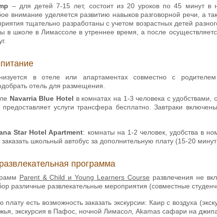
amp
– для детей 7-15 лет, состоит из 20 уроков по 45 минут в
бое внимание уделяется развитию навыков разговорной речи, а та
риятия тщательно разработаны с учетом возрастных детей разного
ы в школе в Лимассоле в утреннее время, а после осуществляется
г.
 питание
анизуется в отеле или апартаментах совместно с родите
одобрать отель для размещения.
еле
Navarria Blue Hotel
в комнатах на 1-3 человека с удобствами, 
 предоставляет услуги трансфера бесплатно. Завтраки включен
ana Star Hotel Apartment
: комнаты на 1-2 человек, удобства в н
заказать школьный автобус за дополнительную плату (15-20 минут 
развлекательная программа
грамм
Parent & Child и Young Learners Course
развлечения не вкл
ор различные развлекательные мероприятия (совместные студенческ
 плату есть возможность заказать экскурсии: Каир с воздуха (экск
жья, экскурсия в Пафос, ночной Лимасол, Akamas сафари на джипах