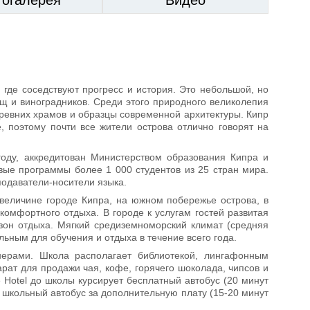
, где соседствуют прогресс и история. Это небольшой, но
щ и виноградников. Среди этого природного великолепия
ревних храмов и образцы современной архитектуры. Кипр
, поэтому почти все жители острова отлично говорят на
оду, аккредитован Министерством образования Кипра и
ые программы более 1 000 студентов из 25 стран мира.
одаватели-носители языка.
величине городе Кипра, на южном побережье острова, в
комфортного отдыха. В городе к услугам гостей развитая
 зон отдыха. Мягкий средиземноморский климат (средняя
льным для обучения и отдыха в течение всего года.
ерами. Школа располагает библиотекой, лингафонным
рат для продажи чая, кофе, горячего шоколада, чипсов и
ue Hotel до школы курсирует бесплатный автобус (20 минут
ь школьный автобус за дополнительную плату (15-20 минут