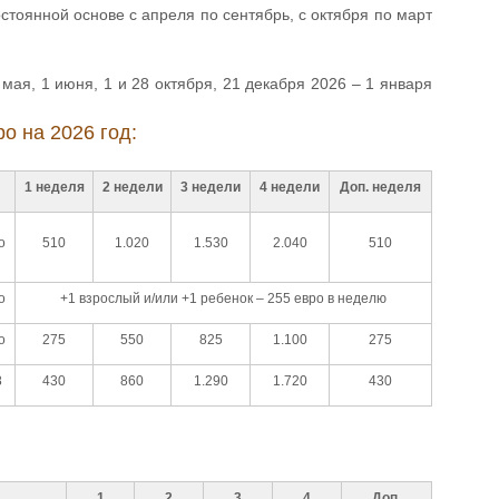
стоянной основе с апреля по сентябрь, с октября по март
 мая, 1 июня, 1 и 28 октября, 21 декабря 2026 – 1 января
ро на 2026 год:
1 неделя
2 недели
3 недели
4 недели
Доп. неделя
о
510
1.020
1.530
2.040
510
о
+1 взрослый и/или +1 ребенок – 255 евро в неделю
о
275
550
825
1.100
275
8
430
860
1.290
1.720
430
1
2
3
4
Доп.