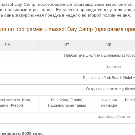
imassol Day Camp
: послеобеденные общешкольные мероприятия, с
и, подвижные игры, танцы. Ежедневно проводятся шоу талантов, и
а одна экскурсионная поездка в неделю во второй половине дня.
еля по программе
Limassol Day Camp (программа при
Пн
Вт
Ср
Прибытие в школу (на школьном автобус
Занятия
Трансфер в Park Beach Hotel 
Отдых на пляже или у басс
ворчеством, Йога,
Волейбол, Теннис,
вечерняя
Волей
ание, Футбол
Национальные танцы
экскурсия
трансфер обратно
курсов в 2026 году: