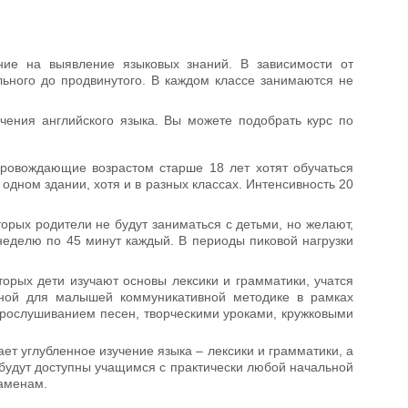
ние на выявление языковых знаний. В зависимости от
льного до продвинутого. В каждом классе занимаются не
учения английского языка. Вы можете подобрать курс по
провождающие возрастом старше 18 лет хотят обучаться
в одном здании, хотя и в разных классах. Интенсивность 20
торых родители не будут заниматься с детьми, но желают,
неделю по 45 минут каждый. В периоды пиковой нагрузки
орых дети изучают основы лексики и грамматики, учатся
нной для малышей коммуникативной методике в рамках
прослушиванием песен, творческими уроками, кружковыми
ет углубленное изучение языка – лексики и грамматики, а
 будут доступны учащимся с практически любой начальной
заменам.