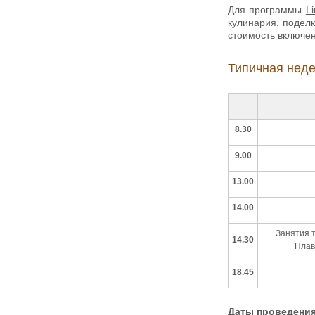
Для программы
L
кулинария, поделк
стоимость включен
Типичная нед
8.30
9.00
13.00
14.00
Занятия т
14.30
Плав
18.45
Даты проведения 