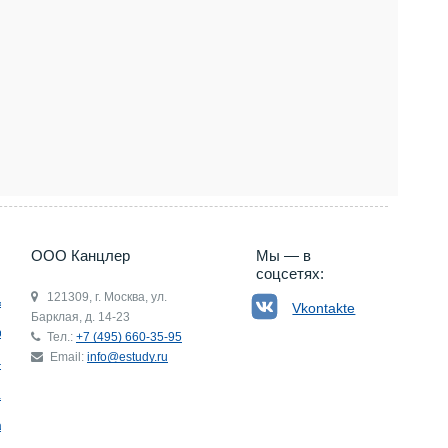
5) 660-35-95
ООО Канцлер
Мы — в
соцсетях:
121309, г. Москва, ул.
ьгия
Vkontakte
Барклая, д. 14-23
р
Тел.:
+7 (495) 660-35-95
Email:
info@estudy.ru
ния
ай
ада