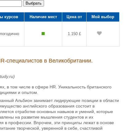
Выбрать
ы курсов
Наличие мест
Цена от
Мой выбор
глогодично
1.150 £
HR-специалистов в Великобритании.
udy.ru)
х, в том числе в сфере HR. Уникальность британского
адициями и опытом.
уманный Альбион занимает лидирующие позиции в области
имущество английского образования состоит в
ляется отработке основных навыков и умений, которые
авлены на развитие мышления студентов и их
ия в профессии. Впрочем, эти принципы лежат в основе
питание творческой, уверенной в себе, счастливой