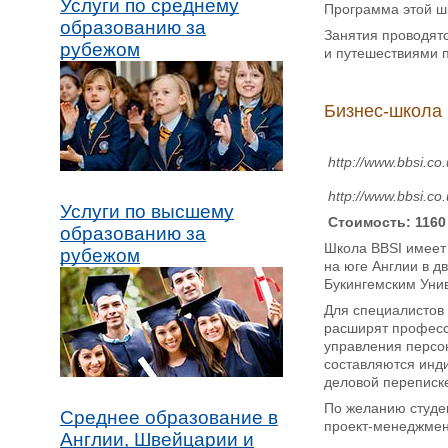
Услуги по среднему
Программа этой ш
образованию за
Занятия проводят
рубежом
и путешествиями 
Бизнес-школа 
http://www.bbsi.co
http://www.bbsi.
Услуги по высшему
Стоимость: 1160 
образованию за
Школа BBSI имеет
рубежом
на юге Англии в д
Букингемским Унив
Для специалистов
расширят професс
управления персо
составляются инд
деловой переписк
По желанию студе
Среднее образование в
проект-менеджмен
Англии, Швейцарии и