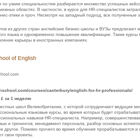
 по узким специальностям разбирается множество успешных кейсо
межных областях. В частности, в курсе для HR-специалистов затра
нес-этики и проч. Несмотря на западный подход, все полученные 
тов из других стран английские бизнес-школы и ВУЗы предлагают
ого языка и одновременно повышение квалификации. Такие курсы 
роение карьеры в иностранных компаниях.
ool of English
chool.com
nschool.com/courses/canterbury/english-for-hr-professionals/
 £ за 1 неделю
вестных школ Великобритании, с которой сотрудничают ведущие м
сиональные языковые курсы, во время которых будет отрабатывать
сиональных навыков HR-специалиста. Например, совершенствован
ью и тренингов, менеджмент персонала, разбор основных аспектов
ое другое. Помимо прочего во время обучения прорабатываются и 
т свои проекты.