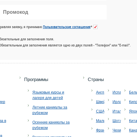
равляя заявку, я принимаю
Пользовательские соглашения
*
бязательные для заполнения поля.
Обязательным для заполнения является одно из двух полей - "Телефон" или "E-mail".
+7 (49
Программы
Страны
Языковые курсы и
Англия
Испания
Бел
лагеря для детей
лер
Швейцария
Ирландия
Кип
Летние каникулы за
США
Италия
Япо
рубежом
ва в
Мальта
Шотландия
Кит
Осенние каникулы за
рубежом
Франция
Чехия
Кан
ов