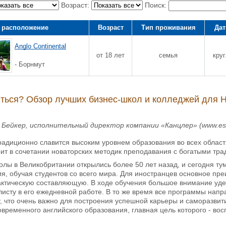
Возраст:
Поиск:
 расположение
Возраст
Тип проживания
Дат
Anglo Continental
от 18 лет
семья
кру
- Борнмут
иться? Обзор лучших бизнес-школ и колледжей для 
 Бейкер, исполнительный директор компании «Канцлер» (www.est
адиционно славится высоким уровнем образования во всех областя
ит в сочетании новаторских методик преподавания с богатыми тр
олы в Великобритании открылись более 50 лет назад, и сегодня т
я, обучая студентов со всего мира. Для иностранцев основное пре
актическую составляющую. В ходе обучения большое внимание уде
исту в его ежедневной работе. В то же время все программы напр
, что очень важно для построения успешной карьеры и саморазвит
овременного английского образования, главная цель которого - вос