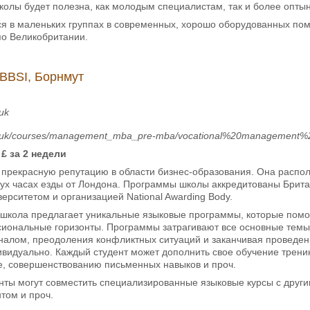
колы будет полезна, как молодым специалистам, так и более опты
ся в маленьких группах в современных, хорошо оборудованных по
по Великобритании.
BBSI, Борнмут
.uk
co.uk/courses/management_mba_pre-mba/vocational%20management%
£ за 2 недели
 прекрасную репутацию в области бизнес-образования. Она распол
вух часах езды от Лондона. Программы школы аккредитованы Брит
ерситетом и организацией National Awarding Body.
 школа предлагает уникальные языковые программы, которые помог
иональные горизонты. Программы затрагивают все основные темы
налом, преодоления конфликтных ситуаций и заканчивая проведен
ивидуально. Каждый студент может дополнить свое обучение трен
е, совершенствованию письменных навыков и проч.
нты могут совместить специализированные языковые курсы с друг
том и проч.