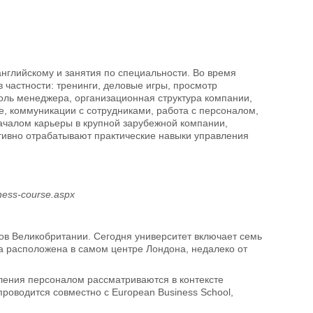
нглийскому и занятия по специальности. Во время
 частности: тренинги, деловые игры, просмотр
оль менеджера, организационная структура компании,
е, коммуникации с сотрудниками, работа с персоналом,
ачалом карьеры в крупной зарубежной компании,
ктивно отрабатывают практические навыки управления
iness-course.aspx
етов Великобритании. Сегодня университет включает семь
а расположена в самом центре Лондона, недалеко от
ения персоналом рассматриваются в контексте
роводится совместно с European Business School,