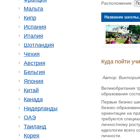
Расположение:
Мальта
Название школы,
Кипр
Испания
Италия
Шотландия
Чехия
Куда пойти уч
Австрия
Бельгия
Автор: Виктория
Япония
Великобритания тр
Китай
образования состо
Канада
Первые бизнес-шк
бизнес-образовани
Нидерланды
ориентации на пр
ОАЭ
требуются специал
личностному росту
Таиланд
идеологии всего с
Корея
личности.