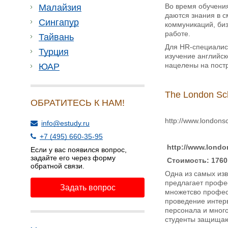
Во время обучения
Малайзия
даются знания в с
Сингапур
коммуникаций, биз
работе.
Тайвань
Для HR-специалис
Турция
изучение английск
нацелены на пост
ЮАР
The London Sch
ОБРАТИТЕСЬ К НАМ!
http://www.londons
info@estudy.ru
+7 (495) 660-35-95
http://www.londo
Если у вас появился вопрос,
задайте его через форму
Стоимость: 1760
обратной связи.
Одна из самых из
предлагает профес
Задать вопрос
множетсво профес
проведение интерв
персонала и мног
студенты защищаю