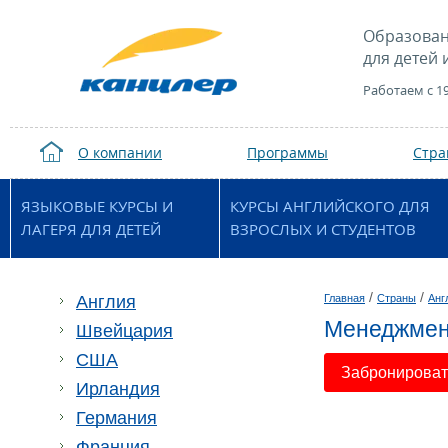
Образован
для детей 
Работаем с 1
О компании
Программы
Стр
ЯЗЫКОВЫЕ КУРСЫ И
КУРСЫ АНГЛИЙСКОГО ДЛЯ
ЛАГЕРЯ ДЛЯ ДЕТЕЙ
ВЗРОСЛЫХ И СТУДЕНТОВ
/
/
Англия
Главная
Страны
Анг
Менеджмен
Швейцария
США
Забронировать
Ирландия
Германия
Франция