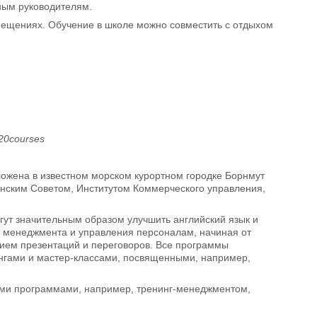
ным руководителям.
мещениях. Обучение в школе можно совместить с отдыхом
20courses
ожена в известном морском курортном городке Борнмут
анским Советом, Институтом Коммерческого управления,
ут значительным образом улучшить английский язык и
 менеджмента и управления персоналам, начиная от
ием презентаций и переговоров. Все программы
ингами и мастер-классами, посвященными, например,
ими программами, например, тренинг-менеджментом,