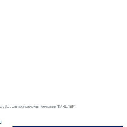
Э
а eStudy.ru принадлежит компании "КАНЦЛЕР".
в
.