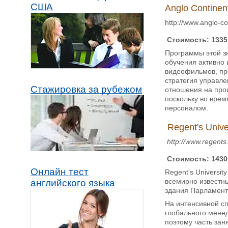
США
Anglo Continen
http://www.anglo-c
Стоимость: 1335 
Программы этой зн
обучения активно 
видеофильмов, пре
стратегия управле
Стажировка за рубежом
отношения на про
поскольку во врем
персоналом.
Regent's Unive
http://www.regents
Стоимость: 1430 
Онлайн тест
Regent's Universi
всемирно известны
английского языка
здания Парламента
На интенсивной с
глобального менед
поэтому часть за