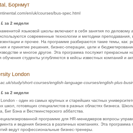
tal, Борнмут
ontinental.com/en/uk/courses/bus-spec.html
£ за 2 недели
аменитой языковой школы включают в себя занятия по деловому а
используются современные технологии и методики преподавания, в
зентации и прочее. На программе разбираются такие темы, как: р
ния и принятие решения, бизнес-операции, цели и бюджетировани
изводстве и многое другое. Эта программа послужит прекрасным н
я обучения студенты углубляются в кейсы известных компаний и а
rsity London
.ac.uk/study/short-courses/english-language-courses/english-plus-bus
£ за 2 недели
ty London - один из самых крупных и старейших частных университ
х школ, готовящих специалистов в разных областях бизнеса. Школ
, Биг Бэна и Вестминстерского аббатства.
пециализированной программе для HR-менеджеров вопросы управл
мента и ведения бизнеса в различных компаниях. Эта программа п
нятий ведут профессиональные бизнес-тренеры.