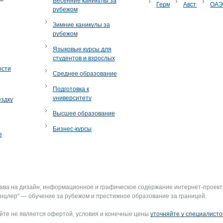
Весенние каникулы за
Германия
Австрия
ОА
рубежом
Зимние каникулы за
рубежом
Языковые курсы для
студентов и взрослых
ости
Среднее образование
Подготовка к
университету
ездку
Высшее образование
Бизнес-курсы
е
рава на дизайн, информационное и графическое содержание интернет-проект
нцлер" — обучение за рубежом и престижное образование за границей.
йте не является офертой, условия и конечные цены
уточняйте у специалисто