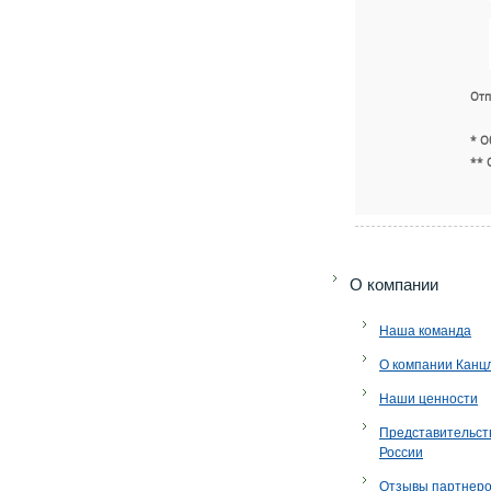
Отп
* О
** 
O компании
Наша команда
О компании Канц
Наши ценности
Представительст
России
Отзывы партнер